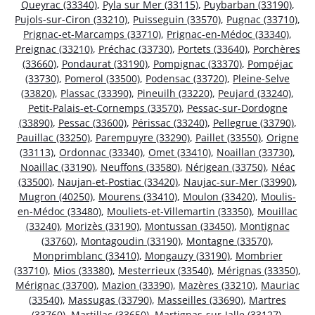
Queyrac (33340)
,
Pyla sur Mer (33115)
,
Puybarban (33190)
,
Pujols-sur-Ciron (33210)
,
Puisseguin (33570)
,
Pugnac (33710)
,
Prignac-et-Marcamps (33710)
,
Prignac-en-Médoc (33340)
,
Preignac (33210)
,
Préchac (33730)
,
Portets (33640)
,
Porchères
(33660)
,
Pondaurat (33190)
,
Pompignac (33370)
,
Pompéjac
(33730)
,
Pomerol (33500)
,
Podensac (33720)
,
Pleine-Selve
(33820)
,
Plassac (33390)
,
Pineuilh (33220)
,
Peujard (33240)
,
Petit-Palais-et-Cornemps (33570)
,
Pessac-sur-Dordogne
(33890)
,
Pessac (33600)
,
Périssac (33240)
,
Pellegrue (33790)
,
Pauillac (33250)
,
Parempuyre (33290)
,
Paillet (33550)
,
Origne
(33113)
,
Ordonnac (33340)
,
Omet (33410)
,
Noaillan (33730)
,
Noaillac (33190)
,
Neuffons (33580)
,
Nérigean (33750)
,
Néac
(33500)
,
Naujan-et-Postiac (33420)
,
Naujac-sur-Mer (33990)
,
Mugron (40250)
,
Mourens (33410)
,
Moulon (33420)
,
Moulis-
en-Médoc (33480)
,
Mouliets-et-Villemartin (33350)
,
Mouillac
(33240)
,
Morizès (33190)
,
Montussan (33450)
,
Montignac
(33760)
,
Montagoudin (33190)
,
Montagne (33570)
,
Monprimblanc (33410)
,
Mongauzy (33190)
,
Mombrier
(33710)
,
Mios (33380)
,
Mesterrieux (33540)
,
Mérignas (33350)
,
Mérignac (33700)
,
Mazion (33390)
,
Mazères (33210)
,
Mauriac
(33540)
,
Massugas (33790)
,
Masseilles (33690)
,
Martres
(33760)
,
Martillac (33650)
,
Martignas-sur-Jalle (33127)
,