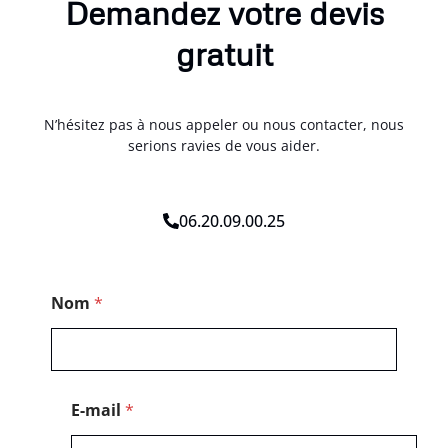
Demandez votre devis
gratuit
N’hésitez pas à nous appeler ou nous contacter, nous
serions ravies de vous aider.
06.20.09.00.25
*
Nom
*
*
C
o
d
e
E-mail
*