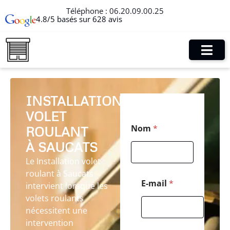
Téléphone :
06.20.09.00.25
4.8/5 basés sur 628 avis
INSTALLATION
VOLET
*
Nom
*
ROULANT
*
*
À SAUCATS
Le Installation volet
roulant à Saucats
E-mail
*
intervient lorsque les
volets roulants
nécessitent une
intervention