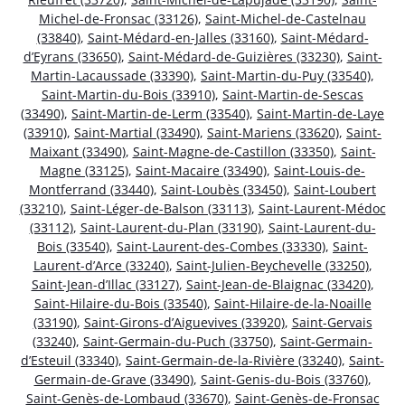
Michel-de-Fronsac (33126)
,
Saint-Michel-de-Castelnau
(33840)
,
Saint-Médard-en-Jalles (33160)
,
Saint-Médard-
d’Eyrans (33650)
,
Saint-Médard-de-Guizières (33230)
,
Saint-
Martin-Lacaussade (33390)
,
Saint-Martin-du-Puy (33540)
,
Saint-Martin-du-Bois (33910)
,
Saint-Martin-de-Sescas
(33490)
,
Saint-Martin-de-Lerm (33540)
,
Saint-Martin-de-Laye
(33910)
,
Saint-Martial (33490)
,
Saint-Mariens (33620)
,
Saint-
Maixant (33490)
,
Saint-Magne-de-Castillon (33350)
,
Saint-
Magne (33125)
,
Saint-Macaire (33490)
,
Saint-Louis-de-
Montferrand (33440)
,
Saint-Loubès (33450)
,
Saint-Loubert
(33210)
,
Saint-Léger-de-Balson (33113)
,
Saint-Laurent-Médoc
(33112)
,
Saint-Laurent-du-Plan (33190)
,
Saint-Laurent-du-
Bois (33540)
,
Saint-Laurent-des-Combes (33330)
,
Saint-
Laurent-d’Arce (33240)
,
Saint-Julien-Beychevelle (33250)
,
Saint-Jean-d’Illac (33127)
,
Saint-Jean-de-Blaignac (33420)
,
Saint-Hilaire-du-Bois (33540)
,
Saint-Hilaire-de-la-Noaille
(33190)
,
Saint-Girons-d’Aiguevives (33920)
,
Saint-Gervais
(33240)
,
Saint-Germain-du-Puch (33750)
,
Saint-Germain-
d’Esteuil (33340)
,
Saint-Germain-de-la-Rivière (33240)
,
Saint-
Germain-de-Grave (33490)
,
Saint-Genis-du-Bois (33760)
,
Saint-Genès-de-Lombaud (33670)
,
Saint-Genès-de-Fronsac