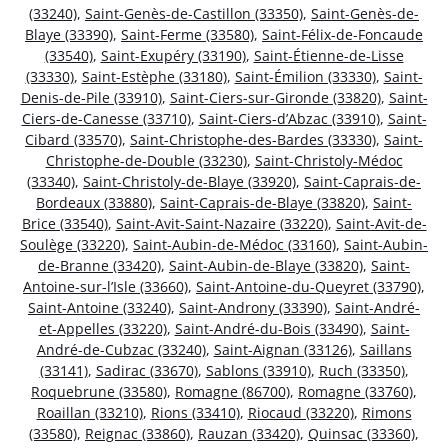
(33240)
,
Saint-Genès-de-Castillon (33350)
,
Saint-Genès-de-
Blaye (33390)
,
Saint-Ferme (33580)
,
Saint-Félix-de-Foncaude
(33540)
,
Saint-Exupéry (33190)
,
Saint-Étienne-de-Lisse
(33330)
,
Saint-Estèphe (33180)
,
Saint-Émilion (33330)
,
Saint-
Denis-de-Pile (33910)
,
Saint-Ciers-sur-Gironde (33820)
,
Saint-
Ciers-de-Canesse (33710)
,
Saint-Ciers-d’Abzac (33910)
,
Saint-
Cibard (33570)
,
Saint-Christophe-des-Bardes (33330)
,
Saint-
Christophe-de-Double (33230)
,
Saint-Christoly-Médoc
(33340)
,
Saint-Christoly-de-Blaye (33920)
,
Saint-Caprais-de-
Bordeaux (33880)
,
Saint-Caprais-de-Blaye (33820)
,
Saint-
Brice (33540)
,
Saint-Avit-Saint-Nazaire (33220)
,
Saint-Avit-de-
Soulège (33220)
,
Saint-Aubin-de-Médoc (33160)
,
Saint-Aubin-
de-Branne (33420)
,
Saint-Aubin-de-Blaye (33820)
,
Saint-
Antoine-sur-l’Isle (33660)
,
Saint-Antoine-du-Queyret (33790)
,
Saint-Antoine (33240)
,
Saint-Androny (33390)
,
Saint-André-
et-Appelles (33220)
,
Saint-André-du-Bois (33490)
,
Saint-
André-de-Cubzac (33240)
,
Saint-Aignan (33126)
,
Saillans
(33141)
,
Sadirac (33670)
,
Sablons (33910)
,
Ruch (33350)
,
Roquebrune (33580)
,
Romagne (86700)
,
Romagne (33760)
,
Roaillan (33210)
,
Rions (33410)
,
Riocaud (33220)
,
Rimons
(33580)
,
Reignac (33860)
,
Rauzan (33420)
,
Quinsac (33360)
,