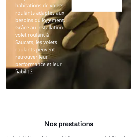
habitations de volets
roulants adaptés aux
besoins du logement.
Grâce au Installation
volet roulant à
Saucats, les volets
roulants peuvent
retrouver leur
performance et leur
fiabilité.
Nos prestations