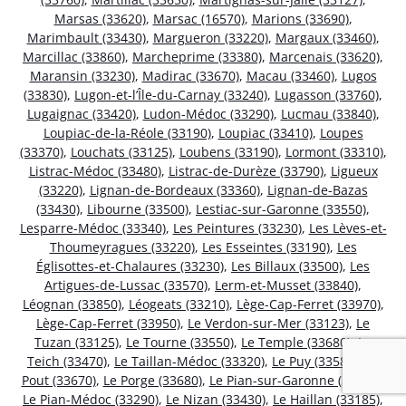
Marsas (33620)
,
Marsac (16570)
,
Marions (33690)
,
Marimbault (33430)
,
Margueron (33220)
,
Margaux (33460)
,
Marcillac (33860)
,
Marcheprime (33380)
,
Marcenais (33620)
,
Maransin (33230)
,
Madirac (33670)
,
Macau (33460)
,
Lugos
(33830)
,
Lugon-et-l’Île-du-Carnay (33240)
,
Lugasson (33760)
,
Lugaignac (33420)
,
Ludon-Médoc (33290)
,
Lucmau (33840)
,
Loupiac-de-la-Réole (33190)
,
Loupiac (33410)
,
Loupes
(33370)
,
Louchats (33125)
,
Loubens (33190)
,
Lormont (33310)
,
Listrac-Médoc (33480)
,
Listrac-de-Durèze (33790)
,
Ligueux
(33220)
,
Lignan-de-Bordeaux (33360)
,
Lignan-de-Bazas
(33430)
,
Libourne (33500)
,
Lestiac-sur-Garonne (33550)
,
Lesparre-Médoc (33340)
,
Les Peintures (33230)
,
Les Lèves-et-
Thoumeyragues (33220)
,
Les Esseintes (33190)
,
Les
Églisottes-et-Chalaures (33230)
,
Les Billaux (33500)
,
Les
Artigues-de-Lussac (33570)
,
Lerm-et-Musset (33840)
,
Léognan (33850)
,
Léogeats (33210)
,
Lège-Cap-Ferret (33970)
,
Lège-Cap-Ferret (33950)
,
Le Verdon-sur-Mer (33123)
,
Le
Tuzan (33125)
,
Le Tourne (33550)
,
Le Temple (33680)
,
Le
Teich (33470)
,
Le Taillan-Médoc (33320)
,
Le Puy (33580)
,
Le
Pout (33670)
,
Le Porge (33680)
,
Le Pian-sur-Garonne (33490)
,
Le Pian-Médoc (33290)
,
Le Nizan (33430)
,
Le Haillan (33185)
,