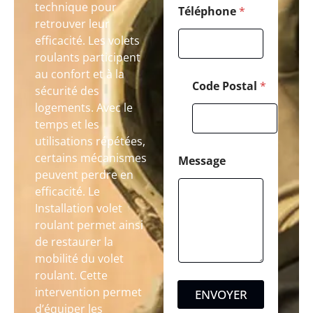
technique pour
Téléphone
*
retrouver leur
efficacité. Les volets
roulants participent
au confort et à la
Code Postal
*
sécurité des
logements. Avec le
temps et les
utilisations répétées,
certains mécanismes
Message
peuvent perdre en
efficacité. Le
Installation volet
roulant permet ainsi
de restaurer la
mobilité du volet
roulant. Cette
intervention permet
ENVOYER
d’équiper les