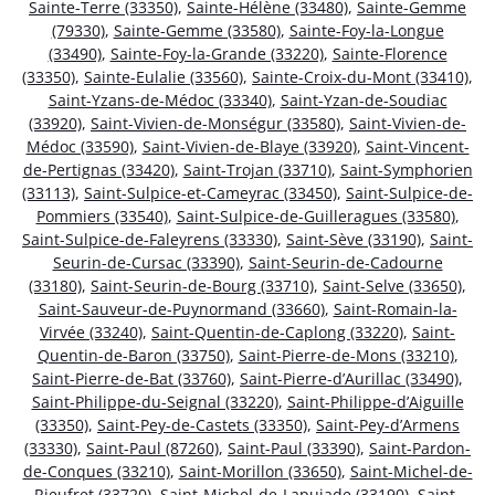
Sainte-Terre (33350)
,
Sainte-Hélène (33480)
,
Sainte-Gemme
(79330)
,
Sainte-Gemme (33580)
,
Sainte-Foy-la-Longue
(33490)
,
Sainte-Foy-la-Grande (33220)
,
Sainte-Florence
(33350)
,
Sainte-Eulalie (33560)
,
Sainte-Croix-du-Mont (33410)
,
Saint-Yzans-de-Médoc (33340)
,
Saint-Yzan-de-Soudiac
(33920)
,
Saint-Vivien-de-Monségur (33580)
,
Saint-Vivien-de-
Médoc (33590)
,
Saint-Vivien-de-Blaye (33920)
,
Saint-Vincent-
de-Pertignas (33420)
,
Saint-Trojan (33710)
,
Saint-Symphorien
(33113)
,
Saint-Sulpice-et-Cameyrac (33450)
,
Saint-Sulpice-de-
Pommiers (33540)
,
Saint-Sulpice-de-Guilleragues (33580)
,
Saint-Sulpice-de-Faleyrens (33330)
,
Saint-Sève (33190)
,
Saint-
Seurin-de-Cursac (33390)
,
Saint-Seurin-de-Cadourne
(33180)
,
Saint-Seurin-de-Bourg (33710)
,
Saint-Selve (33650)
,
Saint-Sauveur-de-Puynormand (33660)
,
Saint-Romain-la-
Virvée (33240)
,
Saint-Quentin-de-Caplong (33220)
,
Saint-
Quentin-de-Baron (33750)
,
Saint-Pierre-de-Mons (33210)
,
Saint-Pierre-de-Bat (33760)
,
Saint-Pierre-d’Aurillac (33490)
,
Saint-Philippe-du-Seignal (33220)
,
Saint-Philippe-d’Aiguille
(33350)
,
Saint-Pey-de-Castets (33350)
,
Saint-Pey-d’Armens
(33330)
,
Saint-Paul (87260)
,
Saint-Paul (33390)
,
Saint-Pardon-
de-Conques (33210)
,
Saint-Morillon (33650)
,
Saint-Michel-de-
Rieufret (33720)
,
Saint-Michel-de-Lapujade (33190)
,
Saint-