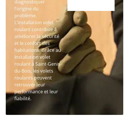
diagnostiquer
l’origine du
problème.
L’Installation volet
roulant contribue à
améliorer la sécurité
et le confort des
habitations. Grâce au
Installation volet
roulant à Saint-Genis-
du-Bois, les volets
roulants peuvent
retrouver leur
performance et leur
fiabilité.