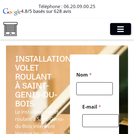
Téléphone :
06.20.09.00.25
4.8/5 basés sur 628 avis
INSTALLATION
VOLET
*
Nom
*
ROULANT
M
e
À SAINT-
s
s
GENIS-DU-
a
BOIS
g
E-mail
*
e
Le Installation volet
*
roulant à Saint-Genis-
du-Bois intervient
lorsque les volets