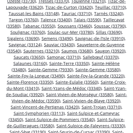
Uzeste (33730)
,
Tresses (33370)
,
Toulenne (33210)
,
Tizac-de-
Lapouyade (33620)
,
Tizac-de-Curton (33420)
,
Teuillac (33710)
,
Taussat-les-Bains (33148)
,
Tauriac (33710)
,
Tarnès (33240)
,
Targon (33760)
,
Talence (33400)
,
Talais (33590)
,
Taillecavat
(33580)
,
Tabanac (33550)
,
Soussans (33460)
,
Soussac (33790)
,
Soulignac (33760)
,
Soulac-sur-Mer (33780)
,
Sillas (33690)
,
Sigalens (33690)
,
Semens (33490)
,
Savignac-de-l’Isle (33910)
,
Savignac (33124)
,
Sauviac (33430)
,
Sauveterre-de-Guyenne
(33540)
,
Sauternes (33210)
,
Saumos (33680)
,
Saugon (33920)
,
Saucats (33650)
,
Samonac (33710)
,
Sallebœuf (33370)
,
Salaunes (33160)
,
Sainte-Terre (33350)
,
Sainte-Hélène
(33480)
,
Sainte-Gemme (79330)
,
Sainte-Gemme (33580)
,
Sainte-Foy-la-Longue (33490)
,
Sainte-Foy-la-Grande (33220)
,
Sainte-Florence (33350)
,
Sainte-Eulalie (33560)
,
Sainte-Croix-
du-Mont (33410)
,
Saint-Yzans-de-Médoc (33340)
,
Saint-Yzan-
de-Soudiac (33920)
,
Saint-Vivien-de-Monségur (33580)
,
Saint-
Vivien-de-Médoc (33590)
,
Saint-Vivien-de-Blaye (33920)
,
Saint-Vincent-de-Pertignas (33420)
,
Saint-Trojan (33710)
,
Saint-Symphorien (33113)
,
Saint-Sulpice-et-Cameyrac
(33450)
,
Saint-Sulpice-de-Pommiers (33540)
,
Saint-Sulpice-
de-Guilleragues (33580)
,
Saint-Sulpice-de-Faleyrens (33330)
,
Saint-Sève (33190)
,
Saint-Seurin-de-Cursac (33390)
,
Saint-