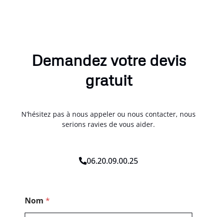
Demandez votre devis
gratuit
N’hésitez pas à nous appeler ou nous contacter, nous
serions ravies de vous aider.
06.20.09.00.25
*
Nom
*
P
o