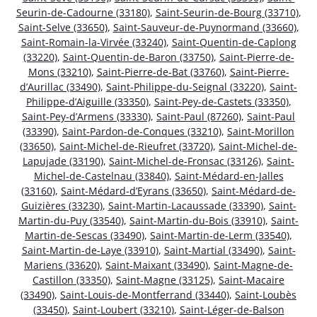
Seurin-de-Cadourne (33180)
,
Saint-Seurin-de-Bourg (33710)
,
Saint-Selve (33650)
,
Saint-Sauveur-de-Puynormand (33660)
,
Saint-Romain-la-Virvée (33240)
,
Saint-Quentin-de-Caplong
(33220)
,
Saint-Quentin-de-Baron (33750)
,
Saint-Pierre-de-
Mons (33210)
,
Saint-Pierre-de-Bat (33760)
,
Saint-Pierre-
d’Aurillac (33490)
,
Saint-Philippe-du-Seignal (33220)
,
Saint-
Philippe-d’Aiguille (33350)
,
Saint-Pey-de-Castets (33350)
,
Saint-Pey-d’Armens (33330)
,
Saint-Paul (87260)
,
Saint-Paul
(33390)
,
Saint-Pardon-de-Conques (33210)
,
Saint-Morillon
(33650)
,
Saint-Michel-de-Rieufret (33720)
,
Saint-Michel-de-
Lapujade (33190)
,
Saint-Michel-de-Fronsac (33126)
,
Saint-
Michel-de-Castelnau (33840)
,
Saint-Médard-en-Jalles
(33160)
,
Saint-Médard-d’Eyrans (33650)
,
Saint-Médard-de-
Guizières (33230)
,
Saint-Martin-Lacaussade (33390)
,
Saint-
Martin-du-Puy (33540)
,
Saint-Martin-du-Bois (33910)
,
Saint-
Martin-de-Sescas (33490)
,
Saint-Martin-de-Lerm (33540)
,
Saint-Martin-de-Laye (33910)
,
Saint-Martial (33490)
,
Saint-
Mariens (33620)
,
Saint-Maixant (33490)
,
Saint-Magne-de-
Castillon (33350)
,
Saint-Magne (33125)
,
Saint-Macaire
(33490)
,
Saint-Louis-de-Montferrand (33440)
,
Saint-Loubès
(33450)
,
Saint-Loubert (33210)
,
Saint-Léger-de-Balson