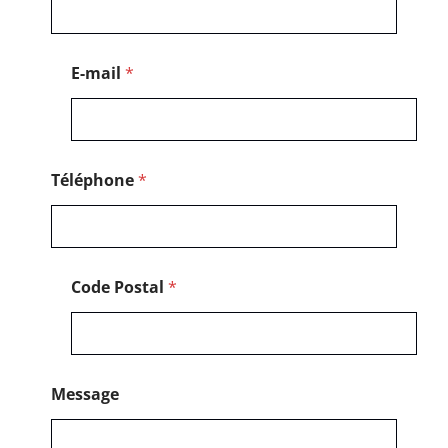
s
t
a
l
E-mail
*
*
Téléphone
*
Code Postal
*
Message