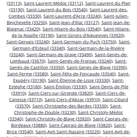
(33113)
,
Saint-Laurent-Médoc (33112)
,
Saint-Laurent-du-Plan
(33190)
,
Saint-Laurent-du-Bois (33540)
,
Saint-Laurent-des-
Combes (33330)
,
Saint-Laurent-d’Arce (33240)
,
Saint-Julien-
Beychevelle (33250)
,
Saint-Jean-d’Illac (33127)
,
Saint-Jean-de-
Blaignac (33420)
,
Saint-Hilaire-du-Bois (33540)
,
Saint-Hilaire-
de-la-Noaille (33190)
,
Saint-Girons-d’Aiguevives (33920)
,
Saint-Gervais (33240)
,
Saint-Germain-du-Puch (33750)
,
Saint-
Germain-d’Esteuil (33340)
,
Saint-Germain-de-la-Rivière
(33240)
,
Saint-Germain-de-Grave (33490)
,
Saint-Genès-de-
Lombaud (33670)
,
Saint-Genès-de-Fronsac (33240)
,
Saint-
Genès-de-Castillon (33350)
,
Saint-Genès-de-Blaye (33390)
,
Saint-Ferme (33580)
,
Saint-Félix-de-Foncaude (33540)
,
Saint-
Exupéry (33190)
,
Saint-Étienne-de-Lisse (33330)
,
Saint-
Estèphe (33180)
,
Saint-Émilion (33330)
,
Saint-Denis-de-Pile
(33910)
,
Saint-Ciers-sur-Gironde (33820)
,
Saint-Ciers-de-
Canesse (33710)
,
Saint-Ciers-d’Abzac (33910)
,
Saint-Cibard
(33570)
,
Saint-Christophe-des-Bardes (33330)
,
Saint-
Christophe-de-Double (33230)
,
Saint-Christoly-Médoc
(33340)
,
Saint-Christoly-de-Blaye (33920)
,
Saint-Caprais-de-
Bordeaux (33880)
,
Saint-Caprais-de-Blaye (33820)
,
Saint-
Brice (33540)
,
Saint-Avit-Saint-Nazaire (33220)
,
Saint-Avit-de-