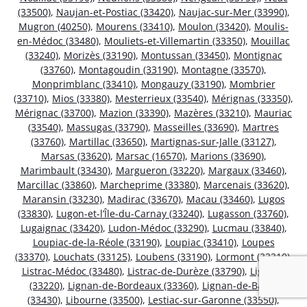
(33500)
,
Naujan-et-Postiac (33420)
,
Naujac-sur-Mer (33990)
,
Mugron (40250)
,
Mourens (33410)
,
Moulon (33420)
,
Moulis-
en-Médoc (33480)
,
Mouliets-et-Villemartin (33350)
,
Mouillac
(33240)
,
Morizès (33190)
,
Montussan (33450)
,
Montignac
(33760)
,
Montagoudin (33190)
,
Montagne (33570)
,
Monprimblanc (33410)
,
Mongauzy (33190)
,
Mombrier
(33710)
,
Mios (33380)
,
Mesterrieux (33540)
,
Mérignas (33350)
,
Mérignac (33700)
,
Mazion (33390)
,
Mazères (33210)
,
Mauriac
(33540)
,
Massugas (33790)
,
Masseilles (33690)
,
Martres
(33760)
,
Martillac (33650)
,
Martignas-sur-Jalle (33127)
,
Marsas (33620)
,
Marsac (16570)
,
Marions (33690)
,
Marimbault (33430)
,
Margueron (33220)
,
Margaux (33460)
,
Marcillac (33860)
,
Marcheprime (33380)
,
Marcenais (33620)
,
Maransin (33230)
,
Madirac (33670)
,
Macau (33460)
,
Lugos
(33830)
,
Lugon-et-l’Île-du-Carnay (33240)
,
Lugasson (33760)
,
Lugaignac (33420)
,
Ludon-Médoc (33290)
,
Lucmau (33840)
,
Loupiac-de-la-Réole (33190)
,
Loupiac (33410)
,
Loupes
(33370)
,
Louchats (33125)
,
Loubens (33190)
,
Lormont (33310)
,
Listrac-Médoc (33480)
,
Listrac-de-Durèze (33790)
,
Ligueux
(33220)
,
Lignan-de-Bordeaux (33360)
,
Lignan-de-Bazas
(33430)
,
Libourne (33500)
,
Lestiac-sur-Garonne (33550)
,