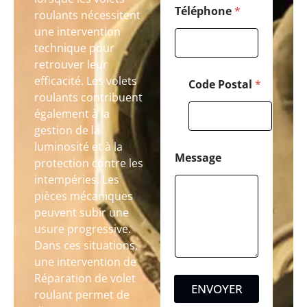
Téléphone
*
roulants nécessitent
une intervention
technique pour
retrouver leur
efficacité. Les volets
Code Postal
*
roulants contribuent
également à la
gestion de la
luminosité et à la
Message
protection contre les
intempéries. Les
pièces mécaniques
peuvent subir une
usure progressive.
Dans ces situations,
une intervention de
Réparation de volet
ENVOYER
roulant permet de