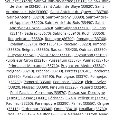
Soulège (33220)
,
Saint-Aubin-de-Médoc (33160)
,
Saint-Aubin-
de-Branne (33420)
,
Saint-Aubin-de-Blaye (33820)
,
Saint-
Antoine-sur-l’Isle (33660)
,
Saint-Antoine-du-Queyret (33790)
,
Saint-Antoine (33240)
,
Saint-Androny (33390)
,
Saint-André-
et-Appelles (33220)
,
Saint-André-du-Bois (33490)
,
Saint-
André-de-Cubzac (33240)
,
Saint-Aignan (33126)
,
Saillans
(33141)
,
Sadirac (33670)
,
Sablons (33910)
,
Ruch (33350)
,
Roquebrune (33580)
,
Romagne (86700)
,
Romagne (33760)
,
Roaillan (33210)
,
Rions (33410)
,
Riocaud (33220)
,
Rimons
(33580)
,
Reignac (33860)
,
Rauzan (33420)
,
Quinsac (33360)
,
Queyrac (33340)
,
Pyla sur Mer (33115)
,
Puybarban (33190)
,
Pujols-sur-Ciron (33210)
,
Puisseguin (33570)
,
Pugnac (33710)
,
Prignac-et-Marcamps (33710)
,
Prignac-en-Médoc (33340)
,
Preignac (33210)
,
Préchac (33730)
,
Portets (33640)
,
Porchères
(33660)
,
Pondaurat (33190)
,
Pompignac (33370)
,
Pompéjac
(33730)
,
Pomerol (33500)
,
Podensac (33720)
,
Pleine-Selve
(33820)
,
Plassac (33390)
,
Pineuilh (33220)
,
Peujard (33240)
,
Petit-Palais-et-Cornemps (33570)
,
Pessac-sur-Dordogne
(33890)
,
Pessac (33600)
,
Périssac (33240)
,
Pellegrue (33790)
,
Pauillac (33250)
,
Parempuyre (33290)
,
Paillet (33550)
,
Origne
(33113)
,
Ordonnac (33340)
,
Omet (33410)
,
Noaillan (33730)
,
Noaillac (33190)
,
Neuffons (33580)
,
Nérigean (33750)
,
Néac