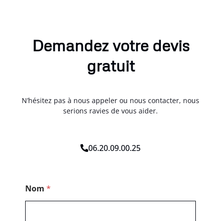
Demandez votre devis
gratuit
N’hésitez pas à nous appeler ou nous contacter, nous
serions ravies de vous aider.
06.20.09.00.25
M
Nom
*
e
s
s
a