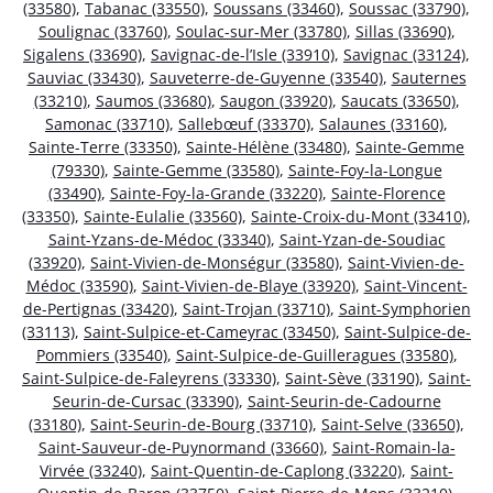
(33580)
,
Tabanac (33550)
,
Soussans (33460)
,
Soussac (33790)
,
Soulignac (33760)
,
Soulac-sur-Mer (33780)
,
Sillas (33690)
,
Sigalens (33690)
,
Savignac-de-l’Isle (33910)
,
Savignac (33124)
,
Sauviac (33430)
,
Sauveterre-de-Guyenne (33540)
,
Sauternes
(33210)
,
Saumos (33680)
,
Saugon (33920)
,
Saucats (33650)
,
Samonac (33710)
,
Sallebœuf (33370)
,
Salaunes (33160)
,
Sainte-Terre (33350)
,
Sainte-Hélène (33480)
,
Sainte-Gemme
(79330)
,
Sainte-Gemme (33580)
,
Sainte-Foy-la-Longue
(33490)
,
Sainte-Foy-la-Grande (33220)
,
Sainte-Florence
(33350)
,
Sainte-Eulalie (33560)
,
Sainte-Croix-du-Mont (33410)
,
Saint-Yzans-de-Médoc (33340)
,
Saint-Yzan-de-Soudiac
(33920)
,
Saint-Vivien-de-Monségur (33580)
,
Saint-Vivien-de-
Médoc (33590)
,
Saint-Vivien-de-Blaye (33920)
,
Saint-Vincent-
de-Pertignas (33420)
,
Saint-Trojan (33710)
,
Saint-Symphorien
(33113)
,
Saint-Sulpice-et-Cameyrac (33450)
,
Saint-Sulpice-de-
Pommiers (33540)
,
Saint-Sulpice-de-Guilleragues (33580)
,
Saint-Sulpice-de-Faleyrens (33330)
,
Saint-Sève (33190)
,
Saint-
Seurin-de-Cursac (33390)
,
Saint-Seurin-de-Cadourne
(33180)
,
Saint-Seurin-de-Bourg (33710)
,
Saint-Selve (33650)
,
Saint-Sauveur-de-Puynormand (33660)
,
Saint-Romain-la-
Virvée (33240)
,
Saint-Quentin-de-Caplong (33220)
,
Saint-