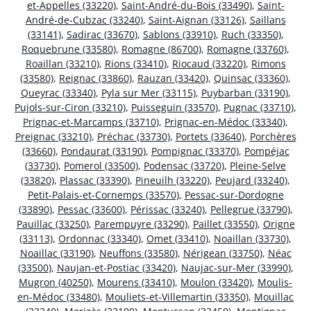
et-Appelles (33220)
,
Saint-André-du-Bois (33490)
,
Saint-
André-de-Cubzac (33240)
,
Saint-Aignan (33126)
,
Saillans
(33141)
,
Sadirac (33670)
,
Sablons (33910)
,
Ruch (33350)
,
Roquebrune (33580)
,
Romagne (86700)
,
Romagne (33760)
,
Roaillan (33210)
,
Rions (33410)
,
Riocaud (33220)
,
Rimons
(33580)
,
Reignac (33860)
,
Rauzan (33420)
,
Quinsac (33360)
,
Queyrac (33340)
,
Pyla sur Mer (33115)
,
Puybarban (33190)
,
Pujols-sur-Ciron (33210)
,
Puisseguin (33570)
,
Pugnac (33710)
,
Prignac-et-Marcamps (33710)
,
Prignac-en-Médoc (33340)
,
Preignac (33210)
,
Préchac (33730)
,
Portets (33640)
,
Porchères
(33660)
,
Pondaurat (33190)
,
Pompignac (33370)
,
Pompéjac
(33730)
,
Pomerol (33500)
,
Podensac (33720)
,
Pleine-Selve
(33820)
,
Plassac (33390)
,
Pineuilh (33220)
,
Peujard (33240)
,
Petit-Palais-et-Cornemps (33570)
,
Pessac-sur-Dordogne
(33890)
,
Pessac (33600)
,
Périssac (33240)
,
Pellegrue (33790)
,
Pauillac (33250)
,
Parempuyre (33290)
,
Paillet (33550)
,
Origne
(33113)
,
Ordonnac (33340)
,
Omet (33410)
,
Noaillan (33730)
,
Noaillac (33190)
,
Neuffons (33580)
,
Nérigean (33750)
,
Néac
(33500)
,
Naujan-et-Postiac (33420)
,
Naujac-sur-Mer (33990)
,
Mugron (40250)
,
Mourens (33410)
,
Moulon (33420)
,
Moulis-
en-Médoc (33480)
,
Mouliets-et-Villemartin (33350)
,
Mouillac