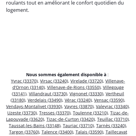
roulants tout en améliorant le confort quotidien du
logement.
Nous sommes également disponible à
:
Yvrac (33370)
,
Virsac (33240)
,
Virelade (33720)
,
Villenave-
d’Ornon (33140)
,
Villenave-de-Rions (33550)
,
Villegouge
(33141)
,
Villandraut (33730)
,
Vignonet (33330)
,
Vertheuil
(33180)
,
Verdelais (33490)
,
Vérac (33240)
,
Vensac (33590)
,
Vendays-Montalivet (33930)
,
Vayres (33870)
,
Valeyrac (33340)
,
Uzeste (33730)
,
Tresses (33370)
,
Toulenne (33210)
,
Tizac-de-
Lapouyade (33620)
,
Tizac-de-Curton (33420)
,
Teuillac (33710)
,
Taussat-les-Bains (33148)
,
Tauriac (33710)
,
Tarnès (33240)
,
Targon (33760)
,
Talence (33400)
,
Talais (33590)
,
Taillecavat