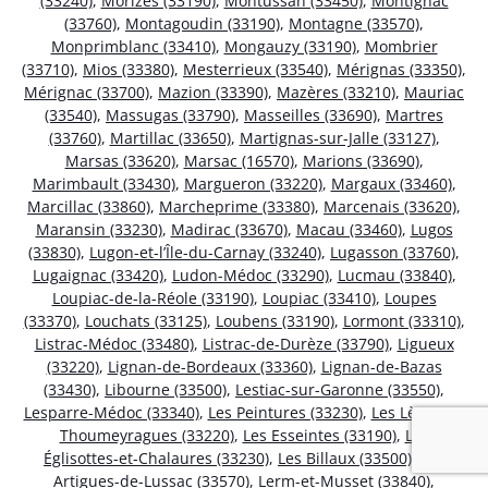
(33240)
,
Morizès (33190)
,
Montussan (33450)
,
Montignac
(33760)
,
Montagoudin (33190)
,
Montagne (33570)
,
Monprimblanc (33410)
,
Mongauzy (33190)
,
Mombrier
(33710)
,
Mios (33380)
,
Mesterrieux (33540)
,
Mérignas (33350)
,
Mérignac (33700)
,
Mazion (33390)
,
Mazères (33210)
,
Mauriac
(33540)
,
Massugas (33790)
,
Masseilles (33690)
,
Martres
(33760)
,
Martillac (33650)
,
Martignas-sur-Jalle (33127)
,
Marsas (33620)
,
Marsac (16570)
,
Marions (33690)
,
Marimbault (33430)
,
Margueron (33220)
,
Margaux (33460)
,
Marcillac (33860)
,
Marcheprime (33380)
,
Marcenais (33620)
,
Maransin (33230)
,
Madirac (33670)
,
Macau (33460)
,
Lugos
(33830)
,
Lugon-et-l’Île-du-Carnay (33240)
,
Lugasson (33760)
,
Lugaignac (33420)
,
Ludon-Médoc (33290)
,
Lucmau (33840)
,
Loupiac-de-la-Réole (33190)
,
Loupiac (33410)
,
Loupes
(33370)
,
Louchats (33125)
,
Loubens (33190)
,
Lormont (33310)
,
Listrac-Médoc (33480)
,
Listrac-de-Durèze (33790)
,
Ligueux
(33220)
,
Lignan-de-Bordeaux (33360)
,
Lignan-de-Bazas
(33430)
,
Libourne (33500)
,
Lestiac-sur-Garonne (33550)
,
Lesparre-Médoc (33340)
,
Les Peintures (33230)
,
Les Lèves-et-
Thoumeyragues (33220)
,
Les Esseintes (33190)
,
Les
Églisottes-et-Chalaures (33230)
,
Les Billaux (33500)
,
Les
Artigues-de-Lussac (33570)
,
Lerm-et-Musset (33840)
,