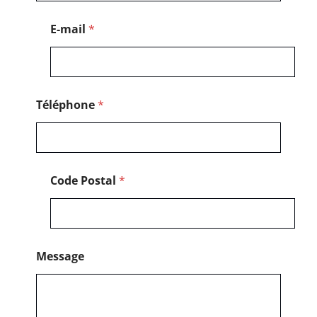
g
e
E-mail
*
M
e
s
s
a
g
Téléphone
*
e
*
Code Postal
*
Message