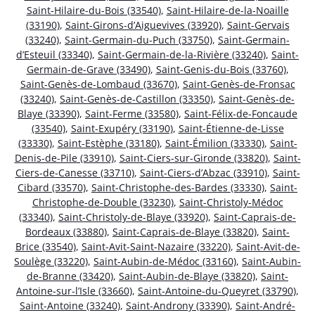
Saint-Hilaire-du-Bois (33540)
,
Saint-Hilaire-de-la-Noaille
(33190)
,
Saint-Girons-d’Aiguevives (33920)
,
Saint-Gervais
(33240)
,
Saint-Germain-du-Puch (33750)
,
Saint-Germain-
d’Esteuil (33340)
,
Saint-Germain-de-la-Rivière (33240)
,
Saint-
Germain-de-Grave (33490)
,
Saint-Genis-du-Bois (33760)
,
Saint-Genès-de-Lombaud (33670)
,
Saint-Genès-de-Fronsac
(33240)
,
Saint-Genès-de-Castillon (33350)
,
Saint-Genès-de-
Blaye (33390)
,
Saint-Ferme (33580)
,
Saint-Félix-de-Foncaude
(33540)
,
Saint-Exupéry (33190)
,
Saint-Étienne-de-Lisse
(33330)
,
Saint-Estèphe (33180)
,
Saint-Émilion (33330)
,
Saint-
Denis-de-Pile (33910)
,
Saint-Ciers-sur-Gironde (33820)
,
Saint-
Ciers-de-Canesse (33710)
,
Saint-Ciers-d’Abzac (33910)
,
Saint-
Cibard (33570)
,
Saint-Christophe-des-Bardes (33330)
,
Saint-
Christophe-de-Double (33230)
,
Saint-Christoly-Médoc
(33340)
,
Saint-Christoly-de-Blaye (33920)
,
Saint-Caprais-de-
Bordeaux (33880)
,
Saint-Caprais-de-Blaye (33820)
,
Saint-
Brice (33540)
,
Saint-Avit-Saint-Nazaire (33220)
,
Saint-Avit-de-
Soulège (33220)
,
Saint-Aubin-de-Médoc (33160)
,
Saint-Aubin-
de-Branne (33420)
,
Saint-Aubin-de-Blaye (33820)
,
Saint-
Antoine-sur-l’Isle (33660)
,
Saint-Antoine-du-Queyret (33790)
,
Saint-Antoine (33240)
,
Saint-Androny (33390)
,
Saint-André-