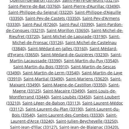
Quentin-de-Baron (33750)
,
Saint-Pierre-de-Mons (33210)
,
Saint-Pierre-de-Bat (33760)
,
Saint-Pierre-d’Aurillac (33490)
,
Saint-Philippe-du-Seignal (33220)
,
Saint-Philippe-d’Aiguille
(33350)
,
Saint-Pey-de-Castets (33350)
,
Saint-Pey-d’Armens
(33330)
,
Saint-Paul (87260)
,
Saint-Paul (33390)
,
Saint-Pardon-
de-Conques (33210)
,
Saint-Morillon (33650)
,
Saint-Michel-de-
Rieufret (33720)
,
Saint-Michel-de-Lapujade (33190)
,
Saint-
Michel-de-Fronsac (33126)
,
Saint-Michel-de-Castelnau
(33840)
,
Saint-Médard-en-Jalles (33160)
,
Saint-Médard-
d’Eyrans (33650)
,
Saint-Médard-de-Guizières (33230)
,
Saint-
Martin-Lacaussade (33390)
,
Saint-Martin-du-Puy (33540)
,
Saint-Martin-du-Bois (33910)
,
Saint-Martin-de-Sescas
(33490)
,
Saint-Martin-de-Lerm (33540)
,
Saint-Martin-de-Laye
(33910)
,
Saint-Martial (33490)
,
Saint-Mariens (33620)
,
Saint-
Maixant (33490)
,
Saint-Magne-de-Castillon (33350)
,
Saint-
Magne (33125)
,
Saint-Macaire (33490)
,
Saint-Louis-de-
Montferrand (33440)
,
Saint-Loubès (33450)
,
Saint-Loubert
(33210)
,
Saint-Léger-de-Balson (33113)
,
Saint-Laurent-Médoc
(33112)
,
Saint-Laurent-du-Plan (33190)
,
Saint-Laurent-du-
Bois (33540)
,
Saint-Laurent-des-Combes (33330)
,
Saint-
Laurent-d’Arce (33240)
,
Saint-Julien-Beychevelle (33250)
,
Saint-Jean-d’Illac (33127)
,
Saint-Jean-de-Blaignac (33420)
,