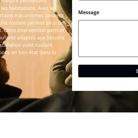
ermeture permettent
 les habitations. Avec le
Message
 certains mécanismes peuvent
volet roulant permet ainsi de
nt. Cette intervention permet
roulants adaptés aux besoins
tallation volet roulant
tions en bon état dans la