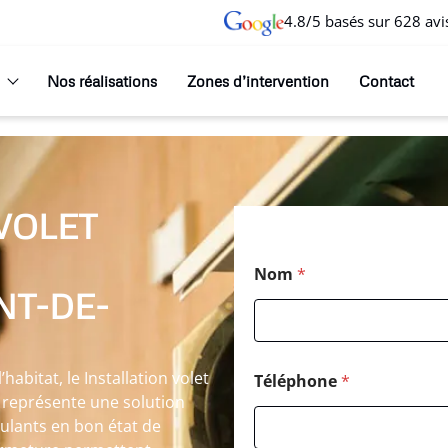
4.8/5 basés sur 628 avi
Nos réalisations
Zones d’intervention
Contact
VOLET
Nom
*
NT-DE-
abitat, le Installation volet
Téléphone
*
s représente une solution
ulants en bon état de