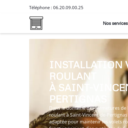
Téléphone :
06.20.09.00.25
Nos services
INSTALLATION 
ROULANT
À SAINT-VINCE
PERTIGNAS
Dans le domaine des fermetures de l’h
roulant à Saint-Vincent-de-Pertigna
adaptée pour maintenir les volets ro