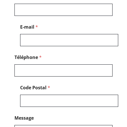
o
m
E
-
m
E-mail
*
a
i
l
Téléphone
*
Code Postal
*
Message