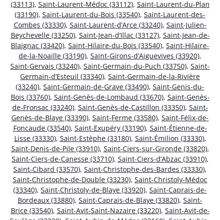
(33113)
,
Saint-Laurent-Médoc (33112)
,
Saint-Laurent-du-Plan
(33190)
,
Saint-Laurent-du-Bois (33540)
,
Saint-Laurent-des-
Combes (33330)
,
Saint-Laurent-d’Arce (33240)
,
Saint-Julien-
Beychevelle (33250)
,
Saint-Jean-d’Illac (33127)
,
Saint-Jean-de-
Blaignac (33420)
,
Saint-Hilaire-du-Bois (33540)
,
Saint-Hilaire-
de-la-Noaille (33190)
,
Saint-Girons-d’Aiguevives (33920)
,
Saint-Gervais (33240)
,
Saint-Germain-du-Puch (33750)
,
Saint-
Germain-d’Esteuil (33340)
,
Saint-Germain-de-la-Rivière
(33240)
,
Saint-Germain-de-Grave (33490)
,
Saint-Genis-du-
Bois (33760)
,
Saint-Genès-de-Lombaud (33670)
,
Saint-Genès-
de-Fronsac (33240)
,
Saint-Genès-de-Castillon (33350)
,
Saint-
Genès-de-Blaye (33390)
,
Saint-Ferme (33580)
,
Saint-Félix-de-
Foncaude (33540)
,
Saint-Exupéry (33190)
,
Saint-Étienne-de-
Lisse (33330)
,
Saint-Estèphe (33180)
,
Saint-Émilion (33330)
,
Saint-Denis-de-Pile (33910)
,
Saint-Ciers-sur-Gironde (33820)
,
Saint-Ciers-de-Canesse (33710)
,
Saint-Ciers-d’Abzac (33910)
,
Saint-Cibard (33570)
,
Saint-Christophe-des-Bardes (33330)
,
Saint-Christophe-de-Double (33230)
,
Saint-Christoly-Médoc
(33340)
,
Saint-Christoly-de-Blaye (33920)
,
Saint-Caprais-de-
Bordeaux (33880)
,
Saint-Caprais-de-Blaye (33820)
,
Saint-
Brice (33540)
,
Saint-Avit-Saint-Nazaire (33220)
,
Saint-Avit-de-