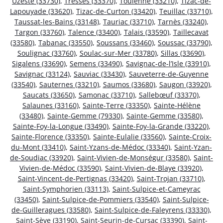
Uzeste (33730)
,
Tresses (33370)
,
Toulenne (33210)
,
Tizac-de-
Lapouyade (33620)
,
Tizac-de-Curton (33420)
,
Teuillac (33710)
,
Taussat-les-Bains (33148)
,
Tauriac (33710)
,
Tarnès (33240)
,
Targon (33760)
,
Talence (33400)
,
Talais (33590)
,
Taillecavat
(33580)
,
Tabanac (33550)
,
Soussans (33460)
,
Soussac (33790)
,
Soulignac (33760)
,
Soulac-sur-Mer (33780)
,
Sillas (33690)
,
Sigalens (33690)
,
Semens (33490)
,
Savignac-de-l’Isle (33910)
,
Savignac (33124)
,
Sauviac (33430)
,
Sauveterre-de-Guyenne
(33540)
,
Sauternes (33210)
,
Saumos (33680)
,
Saugon (33920)
,
Saucats (33650)
,
Samonac (33710)
,
Sallebœuf (33370)
,
Salaunes (33160)
,
Sainte-Terre (33350)
,
Sainte-Hélène
(33480)
,
Sainte-Gemme (79330)
,
Sainte-Gemme (33580)
,
Sainte-Foy-la-Longue (33490)
,
Sainte-Foy-la-Grande (33220)
,
Sainte-Florence (33350)
,
Sainte-Eulalie (33560)
,
Sainte-Croix-
du-Mont (33410)
,
Saint-Yzans-de-Médoc (33340)
,
Saint-Yzan-
de-Soudiac (33920)
,
Saint-Vivien-de-Monségur (33580)
,
Saint-
Vivien-de-Médoc (33590)
,
Saint-Vivien-de-Blaye (33920)
,
Saint-Vincent-de-Pertignas (33420)
,
Saint-Trojan (33710)
,
Saint-Symphorien (33113)
,
Saint-Sulpice-et-Cameyrac
(33450)
,
Saint-Sulpice-de-Pommiers (33540)
,
Saint-Sulpice-
de-Guilleragues (33580)
,
Saint-Sulpice-de-Faleyrens (33330)
,
Saint-Sève (33190)
,
Saint-Seurin-de-Cursac (33390)
,
Saint-