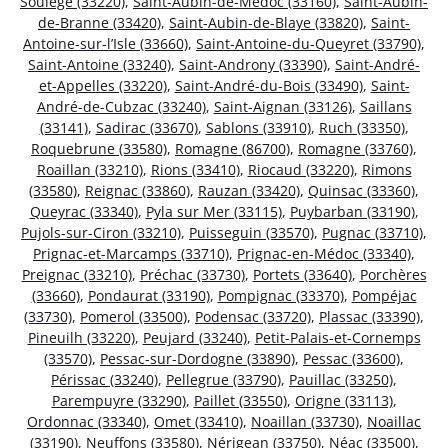
Soulège (33220)
,
Saint-Aubin-de-Médoc (33160)
,
Saint-Aubin-
de-Branne (33420)
,
Saint-Aubin-de-Blaye (33820)
,
Saint-
Antoine-sur-l’Isle (33660)
,
Saint-Antoine-du-Queyret (33790)
,
Saint-Antoine (33240)
,
Saint-Androny (33390)
,
Saint-André-
et-Appelles (33220)
,
Saint-André-du-Bois (33490)
,
Saint-
André-de-Cubzac (33240)
,
Saint-Aignan (33126)
,
Saillans
(33141)
,
Sadirac (33670)
,
Sablons (33910)
,
Ruch (33350)
,
Roquebrune (33580)
,
Romagne (86700)
,
Romagne (33760)
,
Roaillan (33210)
,
Rions (33410)
,
Riocaud (33220)
,
Rimons
(33580)
,
Reignac (33860)
,
Rauzan (33420)
,
Quinsac (33360)
,
Queyrac (33340)
,
Pyla sur Mer (33115)
,
Puybarban (33190)
,
Pujols-sur-Ciron (33210)
,
Puisseguin (33570)
,
Pugnac (33710)
,
Prignac-et-Marcamps (33710)
,
Prignac-en-Médoc (33340)
,
Preignac (33210)
,
Préchac (33730)
,
Portets (33640)
,
Porchères
(33660)
,
Pondaurat (33190)
,
Pompignac (33370)
,
Pompéjac
(33730)
,
Pomerol (33500)
,
Podensac (33720)
,
Plassac (33390)
,
Pineuilh (33220)
,
Peujard (33240)
,
Petit-Palais-et-Cornemps
(33570)
,
Pessac-sur-Dordogne (33890)
,
Pessac (33600)
,
Périssac (33240)
,
Pellegrue (33790)
,
Pauillac (33250)
,
Parempuyre (33290)
,
Paillet (33550)
,
Origne (33113)
,
Ordonnac (33340)
,
Omet (33410)
,
Noaillan (33730)
,
Noaillac
(33190)
,
Neuffons (33580)
,
Nérigean (33750)
,
Néac (33500)
,