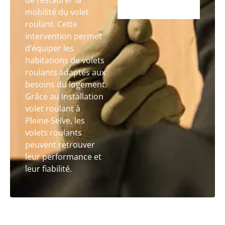
de restaurer la
mobilité du volet
roulant. Cette
intervention permet
d’équiper les
habitations de volets
roulants adaptés aux
besoins du logement.
Grâce au Installation
volet roulant à
Pleine-Selve, les
volets roulants
peuvent retrouver
leur performance et
leur fiabilité.