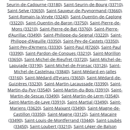
Seurin-de-Cadourne (33180)
,
Saint-Seurin-de-Bourg (33710)
,
Saint-Selve (33650)
,
Saint-Sauveur-de-Puynormand (33660)
,
Saint-Romain-la-Virvée (33240)
,
Saint-Quentin-de-Caplong
(33220)
,
Saint-Quentin-de-Baron (33750)
,
Saint-Pierre-de-
Mons (33210)
,
Saint-Pierre-de-Bat (33760)
,
Saint-Pierre-
d’Aurillac (33490)
,
Saint-Philippe-du-Seignal (33220)
,
Saint-
Philippe-d’Aiguille (33350)
,
Saint-Pey-de-Castets (33350)
,
Saint-Pey-d’Armens (33330)
,
Saint-Paul (87260)
,
Saint-Paul
(33390)
,
Saint-Pardon-de-Conques (33210)
,
Saint-Morillon
(33650)
,
Saint-Michel-de-Rieufret (33720)
,
Saint-Michel-de-
Lapujade (33190)
,
Saint-Michel-de-Fronsac (33126)
,
Saint-
Michel-de-Castelnau (33840)
,
Saint-Médard-en-Jalles
(33160)
,
Saint-Médard-d’Eyrans (33650)
,
Saint-Médard-de-
Guizières (33230)
,
Saint-Martin-Lacaussade (33390)
,
Saint-
Martin-du-Puy (33540)
,
Saint-Martin-du-Bois (33910)
,
Saint-
Martin-de-Sescas (33490)
,
Saint-Martin-de-Lerm (33540)
,
Saint-Martin-de-Laye (33910)
,
Saint-Martial (33490)
,
Saint-
Mariens (33620)
,
Saint-Maixant (33490)
,
Saint-Magne-de-
Castillon (33350)
,
Saint-Magne (33125)
,
Saint-Macaire
(33490)
,
Saint-Louis-de-Montferrand (33440)
,
Saint-Loubès
(33450)
,
Saint-Loubert (33210)
,
Saint-Léger-de-Balson