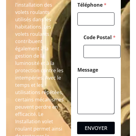
l’installation des
Téléphone
*
volets roulants
utilisés dans les
habitations. Les
volets roulants
Code Postal
*
contribuent
également à la
gestion de la
luminosité et à la
Message
protection contre les
intempéries. Avec le
temps et les
utilisations répétées,
certains mécanismes
peuvent perdre en
efficacité. Le
Installation volet
ENVOYER
roulant permet ainsi