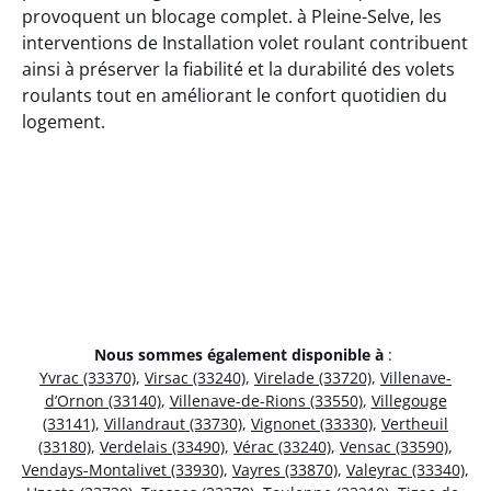
provoquent un blocage complet. à Pleine-Selve, les
interventions de Installation volet roulant contribuent
ainsi à préserver la fiabilité et la durabilité des volets
roulants tout en améliorant le confort quotidien du
logement.
Nous sommes également disponible à
:
Yvrac (33370)
,
Virsac (33240)
,
Virelade (33720)
,
Villenave-
d’Ornon (33140)
,
Villenave-de-Rions (33550)
,
Villegouge
(33141)
,
Villandraut (33730)
,
Vignonet (33330)
,
Vertheuil
(33180)
,
Verdelais (33490)
,
Vérac (33240)
,
Vensac (33590)
,
Vendays-Montalivet (33930)
,
Vayres (33870)
,
Valeyrac (33340)
,