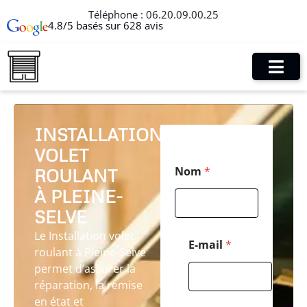
Téléphone :
06.20.09.00.25
4.8/5 basés sur 628 avis
INSTALLATION
VOLET
*
Nom
*
ROULANT
C
o
À PLEINE-
d
e
SELVE
*
Le Installation volet
E-mail
*
roulant à Pleine-Selve
permet d’assurer la
réparation, la remise
en état et