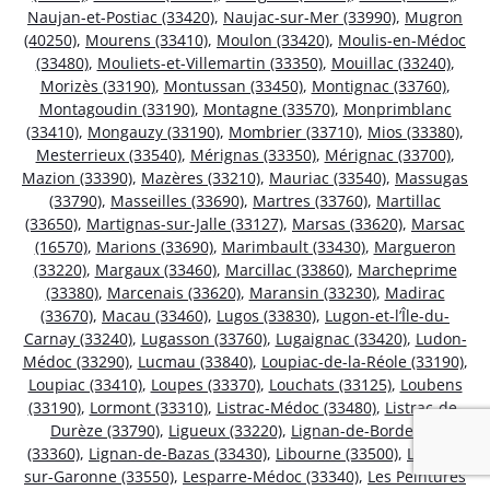
Naujan-et-Postiac (33420)
,
Naujac-sur-Mer (33990)
,
Mugron
(40250)
,
Mourens (33410)
,
Moulon (33420)
,
Moulis-en-Médoc
(33480)
,
Mouliets-et-Villemartin (33350)
,
Mouillac (33240)
,
Morizès (33190)
,
Montussan (33450)
,
Montignac (33760)
,
Montagoudin (33190)
,
Montagne (33570)
,
Monprimblanc
(33410)
,
Mongauzy (33190)
,
Mombrier (33710)
,
Mios (33380)
,
Mesterrieux (33540)
,
Mérignas (33350)
,
Mérignac (33700)
,
Mazion (33390)
,
Mazères (33210)
,
Mauriac (33540)
,
Massugas
(33790)
,
Masseilles (33690)
,
Martres (33760)
,
Martillac
(33650)
,
Martignas-sur-Jalle (33127)
,
Marsas (33620)
,
Marsac
(16570)
,
Marions (33690)
,
Marimbault (33430)
,
Margueron
(33220)
,
Margaux (33460)
,
Marcillac (33860)
,
Marcheprime
(33380)
,
Marcenais (33620)
,
Maransin (33230)
,
Madirac
(33670)
,
Macau (33460)
,
Lugos (33830)
,
Lugon-et-l’Île-du-
Carnay (33240)
,
Lugasson (33760)
,
Lugaignac (33420)
,
Ludon-
Médoc (33290)
,
Lucmau (33840)
,
Loupiac-de-la-Réole (33190)
,
Loupiac (33410)
,
Loupes (33370)
,
Louchats (33125)
,
Loubens
(33190)
,
Lormont (33310)
,
Listrac-Médoc (33480)
,
Listrac-de-
Durèze (33790)
,
Ligueux (33220)
,
Lignan-de-Bordeaux
(33360)
,
Lignan-de-Bazas (33430)
,
Libourne (33500)
,
Lestiac-
sur-Garonne (33550)
,
Lesparre-Médoc (33340)
,
Les Peintures