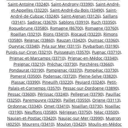
Saint-Antoine (33240)
,
Saint-Androny (33390)
,
Saint-André-
et-Appelles (33220)
,
Saint-André-du-Bois (33490)
,
Saint-
André-de-Cubzac (33240)
,
Saint-Aignan (33126)
,
Saillans
(33141)
,
Sadirac (33670)
,
Sablons (33910)
,
Ruch (33350)
,
Roquebrune (33580)
,
Romagne (86700)
,
Romagne (33760)
,
Roaillan (33210)
,
Rions (33410)
,
Riocaud (33220)
,
Rimons
(33580)
,
Reignac (33860)
,
Rauzan (33420)
,
Quinsac (33360)
,
Queyrac (33340)
,
Pyla sur Mer (33115)
,
Puybarban (33190)
,
Pujols-sur-Ciron (33210)
,
Puisseguin (33570)
,
Pugnac (33710)
,
Prignac-et-Marcamps (33710)
,
Prignac-en-Médoc (33340)
,
Preignac (33210)
,
Préchac (33730)
,
Porchères (33660)
,
Pondaurat (33190)
,
Pompignac (33370)
,
Pompéjac (33730)
,
Pomerol (33500)
,
Podensac (33720)
,
Pleine-Selve (33820)
,
Plassac (33390)
,
Pineuilh (33220)
,
Peujard (33240)
,
Petit-
Palais-et-Cornemps (33570)
,
Pessac-sur-Dordogne (33890)
,
Pessac (33600)
,
Périssac (33240)
,
Pellegrue (33790)
,
Pauillac
(33250)
,
Parempuyre (33290)
,
Paillet (33550)
,
Origne (33113)
,
Ordonnac (33340)
,
Omet (33410)
,
Noaillan (33730)
,
Noaillac
(33190)
,
Neuffons (33580)
,
Nérigean (33750)
,
Néac (33500)
,
Naujan-et-Postiac (33420)
,
Naujac-sur-Mer (33990)
,
Mugron
(40250)
,
Mourens (33410)
,
Moulon (33420)
,
Moulis-en-Médoc