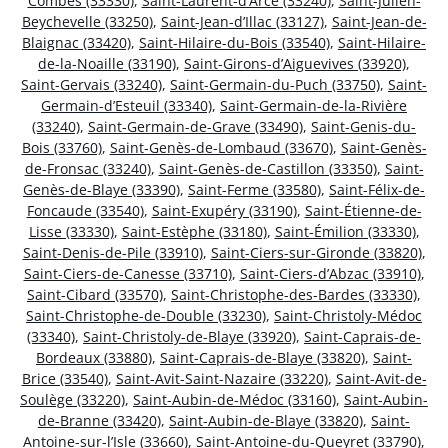
Combes (33330)
,
Saint-Laurent-d’Arce (33240)
,
Saint-Julien-
Beychevelle (33250)
,
Saint-Jean-d’Illac (33127)
,
Saint-Jean-de-
Blaignac (33420)
,
Saint-Hilaire-du-Bois (33540)
,
Saint-Hilaire-
de-la-Noaille (33190)
,
Saint-Girons-d’Aiguevives (33920)
,
Saint-Gervais (33240)
,
Saint-Germain-du-Puch (33750)
,
Saint-
Germain-d’Esteuil (33340)
,
Saint-Germain-de-la-Rivière
(33240)
,
Saint-Germain-de-Grave (33490)
,
Saint-Genis-du-
Bois (33760)
,
Saint-Genès-de-Lombaud (33670)
,
Saint-Genès-
de-Fronsac (33240)
,
Saint-Genès-de-Castillon (33350)
,
Saint-
Genès-de-Blaye (33390)
,
Saint-Ferme (33580)
,
Saint-Félix-de-
Foncaude (33540)
,
Saint-Exupéry (33190)
,
Saint-Étienne-de-
Lisse (33330)
,
Saint-Estèphe (33180)
,
Saint-Émilion (33330)
,
Saint-Denis-de-Pile (33910)
,
Saint-Ciers-sur-Gironde (33820)
,
Saint-Ciers-de-Canesse (33710)
,
Saint-Ciers-d’Abzac (33910)
,
Saint-Cibard (33570)
,
Saint-Christophe-des-Bardes (33330)
,
Saint-Christophe-de-Double (33230)
,
Saint-Christoly-Médoc
(33340)
,
Saint-Christoly-de-Blaye (33920)
,
Saint-Caprais-de-
Bordeaux (33880)
,
Saint-Caprais-de-Blaye (33820)
,
Saint-
Brice (33540)
,
Saint-Avit-Saint-Nazaire (33220)
,
Saint-Avit-de-
Soulège (33220)
,
Saint-Aubin-de-Médoc (33160)
,
Saint-Aubin-
de-Branne (33420)
,
Saint-Aubin-de-Blaye (33820)
,
Saint-
Antoine-sur-l’Isle (33660)
,
Saint-Antoine-du-Queyret (33790)
,