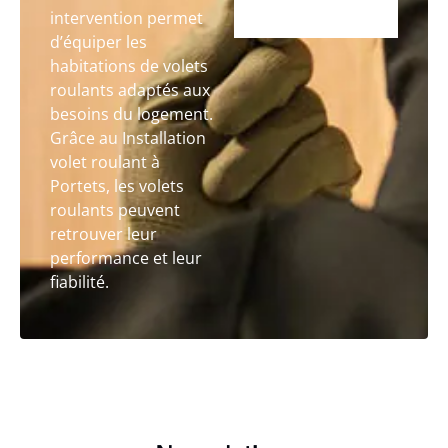
intervention permet
d’équiper les
habitations de volets
roulants adaptés aux
besoins du logement.
Grâce au Installation
volet roulant à
Portets, les volets
roulants peuvent
retrouver leur
performance et leur
fiabilité.