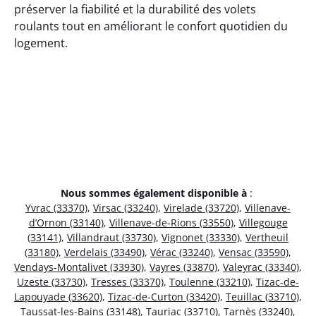
préserver la fiabilité et la durabilité des volets
roulants tout en améliorant le confort quotidien du
logement.
Nous sommes également disponible à
:
Yvrac (33370)
,
Virsac (33240)
,
Virelade (33720)
,
Villenave-
d’Ornon (33140)
,
Villenave-de-Rions (33550)
,
Villegouge
(33141)
,
Villandraut (33730)
,
Vignonet (33330)
,
Vertheuil
(33180)
,
Verdelais (33490)
,
Vérac (33240)
,
Vensac (33590)
,
Vendays-Montalivet (33930)
,
Vayres (33870)
,
Valeyrac (33340)
,
Uzeste (33730)
,
Tresses (33370)
,
Toulenne (33210)
,
Tizac-de-
Lapouyade (33620)
,
Tizac-de-Curton (33420)
,
Teuillac (33710)
,
Taussat-les-Bains (33148)
,
Tauriac (33710)
,
Tarnès (33240)
,