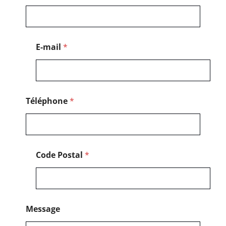
o
s
t
a
l
E-mail
*
E
-
m
a
i
l
Téléphone
*
Code Postal
*
Message