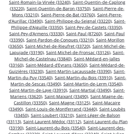
Saint-Romain-la-Virvée (33240)
,
Saint-Quentin-de-Caplong
(33220)
,
Saint-Quentin-de-Baron (33750)
,
Saint-Pierre-de-
Mons (33210)
,
Saint-Pierre-de-Bat (33760)
,
Saint-Pierre-
d’Aurillac (33490)
,
Saint-Philippe-du-Seignal (33220)
,
Saint-
Philippe-d’Aiguille (33350)
,
Saint-Pey-de-Castets (33350)
,
Saint-Pey-d’Armens (33330)
,
Saint-Paul (87260)
,
Saint-Paul
(33390)
,
Saint-Pardon-de-Conques (33210)
,
Saint-Morillon
(33650)
,
Saint-Michel-de-Rieufret (33720)
,
Saint-Michel-de-
Lapujade (33190)
,
Saint-Michel-de-Fronsac (33126)
,
Saint-
Michel-de-Castelnau (33840)
,
Saint-Médard-en-Jalles
(33160)
,
Saint-Médard-d’Eyrans (33650)
,
Saint-Médard-de-
Guizières (33230)
,
Saint-Martin-Lacaussade (33390)
,
Saint-
Martin-du-Puy (33540)
,
Saint-Martin-du-Bois (33910)
,
Saint-
Martin-de-Sescas (33490)
,
Saint-Martin-de-Lerm (33540)
,
Saint-Martin-de-Laye (33910)
,
Saint-Martial (33490)
,
Saint-
Mariens (33620)
,
Saint-Maixant (33490)
,
Saint-Magne-de-
Castillon (33350)
,
Saint-Magne (33125)
,
Saint-Macaire
(33490)
,
Saint-Louis-de-Montferrand (33440)
,
Saint-Loubès
(33450)
,
Saint-Loubert (33210)
,
Saint-Léger-de-Balson
(33113)
,
Saint-Laurent-Médoc (33112)
,
Saint-Laurent-du-Plan
(33190)
,
Saint-Laurent-du-Bois (33540)
,
Saint-Laurent-des-