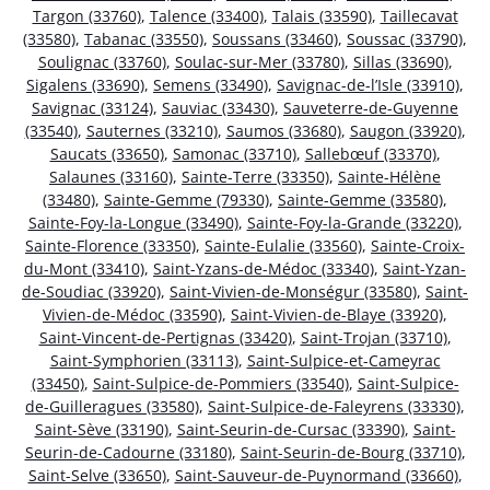
Targon (33760)
,
Talence (33400)
,
Talais (33590)
,
Taillecavat
(33580)
,
Tabanac (33550)
,
Soussans (33460)
,
Soussac (33790)
,
Soulignac (33760)
,
Soulac-sur-Mer (33780)
,
Sillas (33690)
,
Sigalens (33690)
,
Semens (33490)
,
Savignac-de-l’Isle (33910)
,
Savignac (33124)
,
Sauviac (33430)
,
Sauveterre-de-Guyenne
(33540)
,
Sauternes (33210)
,
Saumos (33680)
,
Saugon (33920)
,
Saucats (33650)
,
Samonac (33710)
,
Sallebœuf (33370)
,
Salaunes (33160)
,
Sainte-Terre (33350)
,
Sainte-Hélène
(33480)
,
Sainte-Gemme (79330)
,
Sainte-Gemme (33580)
,
Sainte-Foy-la-Longue (33490)
,
Sainte-Foy-la-Grande (33220)
,
Sainte-Florence (33350)
,
Sainte-Eulalie (33560)
,
Sainte-Croix-
du-Mont (33410)
,
Saint-Yzans-de-Médoc (33340)
,
Saint-Yzan-
de-Soudiac (33920)
,
Saint-Vivien-de-Monségur (33580)
,
Saint-
Vivien-de-Médoc (33590)
,
Saint-Vivien-de-Blaye (33920)
,
Saint-Vincent-de-Pertignas (33420)
,
Saint-Trojan (33710)
,
Saint-Symphorien (33113)
,
Saint-Sulpice-et-Cameyrac
(33450)
,
Saint-Sulpice-de-Pommiers (33540)
,
Saint-Sulpice-
de-Guilleragues (33580)
,
Saint-Sulpice-de-Faleyrens (33330)
,
Saint-Sève (33190)
,
Saint-Seurin-de-Cursac (33390)
,
Saint-
Seurin-de-Cadourne (33180)
,
Saint-Seurin-de-Bourg (33710)
,
Saint-Selve (33650)
,
Saint-Sauveur-de-Puynormand (33660)
,