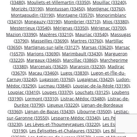
(33480)
,
Mouliets-et-Villemartin (33350)
,
Mouillac (33240)
,
Morizès (33190)
,
Montussan (33450)
,
Montignac (33760)
,
Montagoudin (33190)
,
Montagne (33570)
,
Monprimblanc
(33410)
,
Mongauzy (33190)
,
Mombrier (33710)
,
Mios (33380)
,
Mesterrieux (33540)
,
Mérignas (33350)
,
Mérignac (33700)
,
Mazion (33390)
,
Mazères (33210)
,
Mauriac (33540)
,
Massugas
(33790)
,
Masseilles (33690)
,
Martres (33760)
,
Martillac
(33650)
,
Martignas-sur-Jalle (33127)
,
Marsas (33620)
,
Marsac
(16570)
,
Marions (33690)
,
Marimbault (33430)
,
Margueron
(33220)
,
Margaux (33460)
,
Marcillac (33860)
,
Marcheprime
(33380)
,
Marcenais (33620)
,
Maransin (33230)
,
Madirac
(33670)
,
Macau (33460)
,
Lugos (33830)
,
Lugon-et-l’Île-du-
Carnay (33240)
,
Lugasson (33760)
,
Lugaignac (33420)
,
Ludon-
Médoc (33290)
,
Lucmau (33840)
,
Loupiac-de-la-Réole (33190)
,
Loupiac (33410)
,
Loupes (33370)
,
Louchats (33125)
,
Loubens
(33190)
,
Lormont (33310)
,
Listrac-Médoc (33480)
,
Listrac-de-
Durèze (33790)
,
Ligueux (33220)
,
Lignan-de-Bordeaux
(33360)
,
Lignan-de-Bazas (33430)
,
Libourne (33500)
,
Lestiac-
sur-Garonne (33550)
,
Lesparre-Médoc (33340)
,
Les Peintures
(33230)
,
Les Lèves-et-Thoumeyragues (33220)
,
Les Esseintes
(33190)
,
Les Églisottes-et-Chalaures (33230)
,
Les Billaux