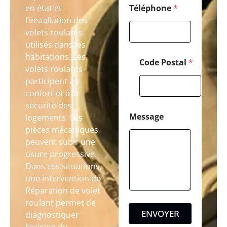
en état et
Téléphone
*
l’installation des
volets roulants
utilisés dans les
habitations. Les
Code Postal
*
volets roulants
participent au
confort et à la
sécurité des
Message
logements. Les
pièces mécaniques
peuvent subir une
usure progressive.
Dans ces situations,
une intervention de
Réparation de volet
roulant permet de
ENVOYER
diagnostiquer