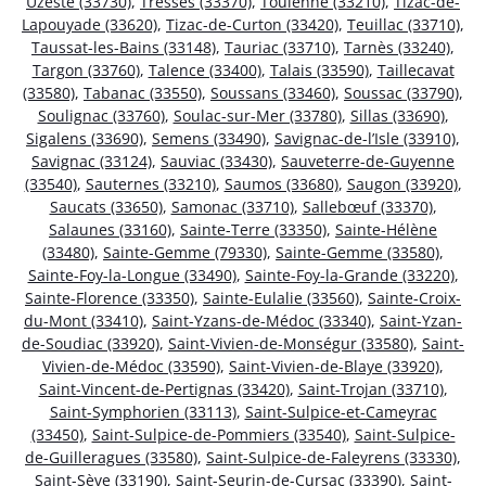
Uzeste (33730)
,
Tresses (33370)
,
Toulenne (33210)
,
Tizac-de-
Lapouyade (33620)
,
Tizac-de-Curton (33420)
,
Teuillac (33710)
,
Taussat-les-Bains (33148)
,
Tauriac (33710)
,
Tarnès (33240)
,
Targon (33760)
,
Talence (33400)
,
Talais (33590)
,
Taillecavat
(33580)
,
Tabanac (33550)
,
Soussans (33460)
,
Soussac (33790)
,
Soulignac (33760)
,
Soulac-sur-Mer (33780)
,
Sillas (33690)
,
Sigalens (33690)
,
Semens (33490)
,
Savignac-de-l’Isle (33910)
,
Savignac (33124)
,
Sauviac (33430)
,
Sauveterre-de-Guyenne
(33540)
,
Sauternes (33210)
,
Saumos (33680)
,
Saugon (33920)
,
Saucats (33650)
,
Samonac (33710)
,
Sallebœuf (33370)
,
Salaunes (33160)
,
Sainte-Terre (33350)
,
Sainte-Hélène
(33480)
,
Sainte-Gemme (79330)
,
Sainte-Gemme (33580)
,
Sainte-Foy-la-Longue (33490)
,
Sainte-Foy-la-Grande (33220)
,
Sainte-Florence (33350)
,
Sainte-Eulalie (33560)
,
Sainte-Croix-
du-Mont (33410)
,
Saint-Yzans-de-Médoc (33340)
,
Saint-Yzan-
de-Soudiac (33920)
,
Saint-Vivien-de-Monségur (33580)
,
Saint-
Vivien-de-Médoc (33590)
,
Saint-Vivien-de-Blaye (33920)
,
Saint-Vincent-de-Pertignas (33420)
,
Saint-Trojan (33710)
,
Saint-Symphorien (33113)
,
Saint-Sulpice-et-Cameyrac
(33450)
,
Saint-Sulpice-de-Pommiers (33540)
,
Saint-Sulpice-
de-Guilleragues (33580)
,
Saint-Sulpice-de-Faleyrens (33330)
,
Saint-Sève (33190)
,
Saint-Seurin-de-Cursac (33390)
,
Saint-