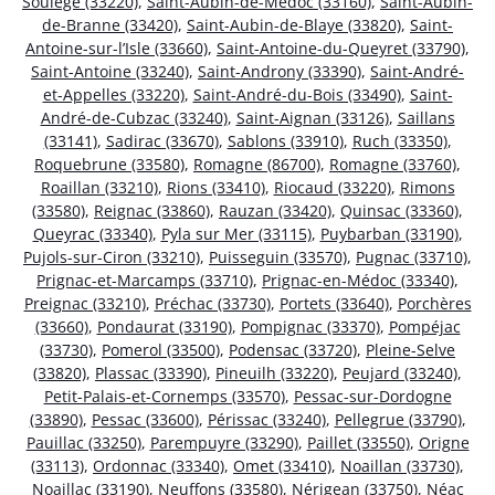
Soulège (33220)
,
Saint-Aubin-de-Médoc (33160)
,
Saint-Aubin-
de-Branne (33420)
,
Saint-Aubin-de-Blaye (33820)
,
Saint-
Antoine-sur-l’Isle (33660)
,
Saint-Antoine-du-Queyret (33790)
,
Saint-Antoine (33240)
,
Saint-Androny (33390)
,
Saint-André-
et-Appelles (33220)
,
Saint-André-du-Bois (33490)
,
Saint-
André-de-Cubzac (33240)
,
Saint-Aignan (33126)
,
Saillans
(33141)
,
Sadirac (33670)
,
Sablons (33910)
,
Ruch (33350)
,
Roquebrune (33580)
,
Romagne (86700)
,
Romagne (33760)
,
Roaillan (33210)
,
Rions (33410)
,
Riocaud (33220)
,
Rimons
(33580)
,
Reignac (33860)
,
Rauzan (33420)
,
Quinsac (33360)
,
Queyrac (33340)
,
Pyla sur Mer (33115)
,
Puybarban (33190)
,
Pujols-sur-Ciron (33210)
,
Puisseguin (33570)
,
Pugnac (33710)
,
Prignac-et-Marcamps (33710)
,
Prignac-en-Médoc (33340)
,
Preignac (33210)
,
Préchac (33730)
,
Portets (33640)
,
Porchères
(33660)
,
Pondaurat (33190)
,
Pompignac (33370)
,
Pompéjac
(33730)
,
Pomerol (33500)
,
Podensac (33720)
,
Pleine-Selve
(33820)
,
Plassac (33390)
,
Pineuilh (33220)
,
Peujard (33240)
,
Petit-Palais-et-Cornemps (33570)
,
Pessac-sur-Dordogne
(33890)
,
Pessac (33600)
,
Périssac (33240)
,
Pellegrue (33790)
,
Pauillac (33250)
,
Parempuyre (33290)
,
Paillet (33550)
,
Origne
(33113)
,
Ordonnac (33340)
,
Omet (33410)
,
Noaillan (33730)
,
Noaillac (33190)
,
Neuffons (33580)
,
Nérigean (33750)
,
Néac