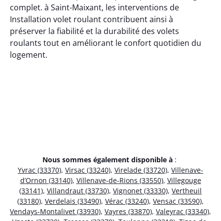
complet. à Saint-Maixant, les interventions de
Installation volet roulant contribuent ainsi à
préserver la fiabilité et la durabilité des volets
roulants tout en améliorant le confort quotidien du
logement.
Nous sommes également disponible à
:
Yvrac (33370)
,
Virsac (33240)
,
Virelade (33720)
,
Villenave-
d’Ornon (33140)
,
Villenave-de-Rions (33550)
,
Villegouge
(33141)
,
Villandraut (33730)
,
Vignonet (33330)
,
Vertheuil
(33180)
,
Verdelais (33490)
,
Vérac (33240)
,
Vensac (33590)
,
Vendays-Montalivet (33930)
,
Vayres (33870)
,
Valeyrac (33340)
,