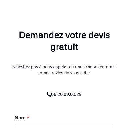
Demandez votre devis
gratuit
N’hésitez pas à nous appeler ou nous contacter, nous
serions ravies de vous aider.
06.20.09.00.25
M
Nom
*
e
s