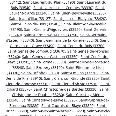
(33112)
,
Saint-Laurent-du-Plan (33190)
,
Saint-Laurent-du-
Bois (33540)
,
Saint-Laurent-des-Combes (33330)
,
Saint-
Laurent-d’Arce (33240)
,
Saint-Julien-Beychevelle (33250)
,
Saint-Jean-d’Illac (33127)
,
Saint-Jean-de-Blaignac (33420)
,
Saint-Hilaire-du-Bois (33540)
,
Saint-Hilaire-de-la-Noaille
(33190)
,
Saint-Girons-d’Aiguevives (33920)
,
Saint-Gervais
(33240)
,
Saint-Germain-du-Puch (33750)
,
Saint-Germain-
d’Esteuil (33340)
,
Saint-Germain-de-la-Rivière (33240)
,
Saint-
Germain-de-Grave (33490)
,
Saint-Genis-du-Bois (33760)
,
Saint-Genès-de-Lombaud (33670)
,
Saint-Genès-de-Fronsac
(33240)
,
Saint-Genès-de-Castillon (33350)
,
Saint-Genès-de-
Blaye (33390)
,
Saint-Ferme (33580)
,
Saint-Félix-de-Foncaude
(33540)
,
Saint-Exupéry (33190)
,
Saint-Étienne-de-Lisse
(33330)
,
Saint-Estèphe (33180)
,
Saint-Émilion (33330)
,
Saint-
Denis-de-Pile (33910)
,
Saint-Ciers-sur-Gironde (33820)
,
Saint-
Ciers-de-Canesse (33710)
,
Saint-Ciers-d’Abzac (33910)
,
Saint-
Cibard (33570)
,
Saint-Christophe-des-Bardes (33330)
,
Saint-
Christophe-de-Double (33230)
,
Saint-Christoly-Médoc
(33340)
,
Saint-Christoly-de-Blaye (33920)
,
Saint-Caprais-de-
Bordeaux (33880)
,
Saint-Caprais-de-Blaye (33820)
,
Saint-
Brice (33540)
,
Saint-Avit-Saint-Nazaire (33220)
,
Saint-Avit-de-