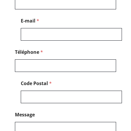
s
a
g
e
E-mail
*
*
C
o
d
e
Téléphone
*
Code Postal
*
Message