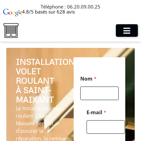
Téléphone :
06.20.09.00.25
4.8/5 basés sur 628 avis
INSTALLATION
VOLET
P
Nom
*
ROULANT
o
s
À SAINT-
t
a
MAIXANT
l
Le Installation volet
*
E-mail
*
roulant à Saint-
*
Maixant permet
d’assurer la
réparation, la remise