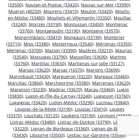
(33500)
,
Naujan-et-Postiac (33420)
,
Naujac-sur-Mer (33990)
,
Mugron (40250)
,
Mourens (33410)
,
Moulon (33420)
,
Moulis-
en-Médoc (33480)
,
Mouliets-et-Villemartin (33350)
,
Mouillac
(33240)
,
Morizès (33190)
,
Montussan (33450)
,
Montignac
(33760)
,
Montagoudin (33190)
,
Montagne (33570)
,
Monprimblanc (33410)
,
Mongauzy (33190)
,
Mombrier
(33710)
,
Mios (33380)
,
Mesterrieux (33540)
,
Mérignas (33350)
,
Mérignac (33700)
,
Mazion (33390)
,
Mazères (33210)
,
Mauriac
(33540)
,
Massugas (33790)
,
Masseilles (33690)
,
Martres
(33760)
,
Martillac (33650)
,
Martignas-sur-Jalle (33127)
,
Marsas (33620)
,
Marsac (16570)
,
Marions (33690)
,
Marimbault (33430)
,
Margueron (33220)
,
Margaux (33460)
,
Marcillac (33860)
,
Marcheprime (33380)
,
Marcenais (33620)
,
Maransin (33230)
,
Madirac (33670)
,
Macau (33460)
,
Lugos
(33830)
,
Lugon-et-l’Île-du-Carnay (33240)
,
Lugasson (33760)
,
Lugaignac (33420)
,
Ludon-Médoc (33290)
,
Lucmau (33840)
,
Loupiac-de-la-Réole (33190)
,
Loupiac (33410)
,
Loupes
(33370)
,
Louchats (33125)
,
Loubens (33190)
,
Lormont (33310)
,
Listrac-Médoc (33480)
,
Listrac-de-Durèze (33790)
,
Ligueux
(33220)
,
Lignan-de-Bordeaux (33360)
,
Lignan-de-Bazas
(33430)
,
Libourne (33500)
,
Lestiac-sur-Garonne (33550)
,