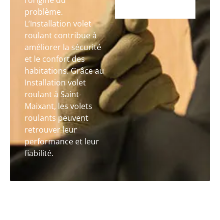
l’origine du
problème.
L’Installation volet
roulant contribue à
améliorer la sécurité
et le confort des
habitations. Grâce au
Installation volet
roulant à Saint-
Maixant, les volets
roulants peuvent
retrouver leur
performance et leur
fiabilité.