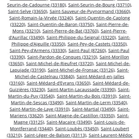
Seurin-de-Cadourne (33180)
,
Saint-Seurin-de-Bourg (33710)
,
Saint-Selve (33650)
,
Saint-Sauveur-de-Puynormand (33660)
,
Saint-Romain-la-Virvée (33240)
,
Saint-Quentin-de-Caplong
(33220)
,
Saint-Quentin-de-Baron (33750)
,
Saint-Pierre-de-
Mons (33210)
,
Saint-Pierre-de-Bat (33760)
,
Saint-Pierre-
d’Aurillac (33490)
,
Saint-Philippe-du-Seignal (33220)
,
Saint-
Philippe-d’Aiguille (33350)
,
Saint-Pey-de-Castets (33350)
,
Saint-Pey-d’Armens (33330)
,
Saint-Paul (87260)
,
Saint-Paul
(33390)
,
Saint-Pardon-de-Conques (33210)
,
Saint-Morillon
(33650)
,
Saint-Michel-de-Rieufret (33720)
,
Saint-Michel-de-
Lapujade (33190)
,
Saint-Michel-de-Fronsac (33126)
,
Saint-
Michel-de-Castelnau (33840)
,
Saint-Médard-en-Jalles
(33160)
,
Saint-Médard-d’Eyrans (33650)
,
Saint-Médard-de-
Guizières (33230)
,
Saint-Martin-Lacaussade (33390)
,
Saint-
Martin-du-Puy (33540)
,
Saint-Martin-du-Bois (33910)
,
Saint-
Martin-de-Sescas (33490)
,
Saint-Martin-de-Lerm (33540)
,
Saint-Martin-de-Laye (33910)
,
Saint-Martial (33490)
,
Saint-
Mariens (33620)
,
Saint-Magne-de-Castillon (33350)
,
Saint-
Magne (33125)
,
Saint-Macaire (33490)
,
Saint-Louis-de-
Montferrand (33440)
,
Saint-Loubès (33450)
,
Saint-Loubert
(33210)
,
Saint-Léger-de-Balson (33113)
,
Saint-Laurent-Médoc