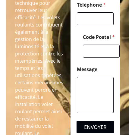
technique pour
Téléphone
*
retrouver leur
efficacité. Les volets
roulants contribuent
également à la
Code Postal
*
gestion de la
luminosité et à la
protection contre les
intempéries. Avec le
temps et les
Message
utilisations répétées,
certains mécanismes
peuvent perdre en
efficacité. Le
Installation volet
roulant permet ainsi
de restaurer la
mobilité du volet
ENVOYER
roulant. Le