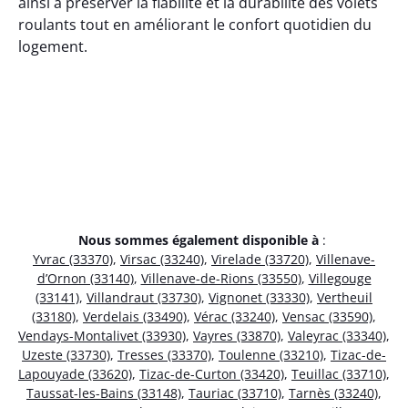
ainsi à préserver la fiabilité et la durabilité des volets
roulants tout en améliorant le confort quotidien du
logement.
Nous sommes également disponible à
:
Yvrac (33370)
,
Virsac (33240)
,
Virelade (33720)
,
Villenave-
d’Ornon (33140)
,
Villenave-de-Rions (33550)
,
Villegouge
(33141)
,
Villandraut (33730)
,
Vignonet (33330)
,
Vertheuil
(33180)
,
Verdelais (33490)
,
Vérac (33240)
,
Vensac (33590)
,
Vendays-Montalivet (33930)
,
Vayres (33870)
,
Valeyrac (33340)
,
Uzeste (33730)
,
Tresses (33370)
,
Toulenne (33210)
,
Tizac-de-
Lapouyade (33620)
,
Tizac-de-Curton (33420)
,
Teuillac (33710)
,
Taussat-les-Bains (33148)
,
Tauriac (33710)
,
Tarnès (33240)
,