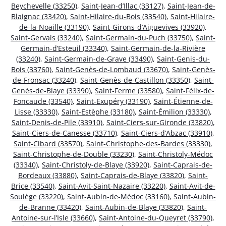
Beychevelle (33250)
,
Saint-Jean-d’Illac (33127)
,
Saint-Jean-de-
Blaignac (33420)
,
Saint-Hilaire-du-Bois (33540)
,
Saint-Hilaire-
de-la-Noaille (33190)
,
Saint-Girons-d’Aiguevives (33920)
,
Saint-Gervais (33240)
,
Saint-Germain-du-Puch (33750)
,
Saint-
Germain-d’Esteuil (33340)
,
Saint-Germain-de-la-Rivière
(33240)
,
Saint-Germain-de-Grave (33490)
,
Saint-Genis-du-
Bois (33760)
,
Saint-Genès-de-Lombaud (33670)
,
Saint-Genès-
de-Fronsac (33240)
,
Saint-Genès-de-Castillon (33350)
,
Saint-
Genès-de-Blaye (33390)
,
Saint-Ferme (33580)
,
Saint-Félix-de-
Foncaude (33540)
,
Saint-Exupéry (33190)
,
Saint-Étienne-de-
Lisse (33330)
,
Saint-Estèphe (33180)
,
Saint-Émilion (33330)
,
Saint-Denis-de-Pile (33910)
,
Saint-Ciers-sur-Gironde (33820)
,
Saint-Ciers-de-Canesse (33710)
,
Saint-Ciers-d’Abzac (33910)
,
Saint-Cibard (33570)
,
Saint-Christophe-des-Bardes (33330)
,
Saint-Christophe-de-Double (33230)
,
Saint-Christoly-Médoc
(33340)
,
Saint-Christoly-de-Blaye (33920)
,
Saint-Caprais-de-
Bordeaux (33880)
,
Saint-Caprais-de-Blaye (33820)
,
Saint-
Brice (33540)
,
Saint-Avit-Saint-Nazaire (33220)
,
Saint-Avit-de-
Soulège (33220)
,
Saint-Aubin-de-Médoc (33160)
,
Saint-Aubin-
de-Branne (33420)
,
Saint-Aubin-de-Blaye (33820)
,
Saint-
Antoine-sur-l’Isle (33660)
,
Saint-Antoine-du-Queyret (33790)
,