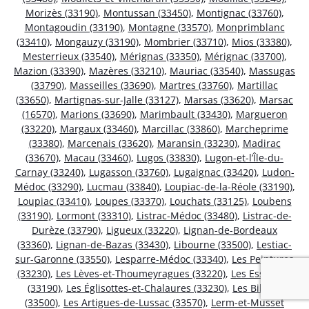
Morizès (33190)
,
Montussan (33450)
,
Montignac (33760)
,
Montagoudin (33190)
,
Montagne (33570)
,
Monprimblanc
(33410)
,
Mongauzy (33190)
,
Mombrier (33710)
,
Mios (33380)
,
Mesterrieux (33540)
,
Mérignas (33350)
,
Mérignac (33700)
,
Mazion (33390)
,
Mazères (33210)
,
Mauriac (33540)
,
Massugas
(33790)
,
Masseilles (33690)
,
Martres (33760)
,
Martillac
(33650)
,
Martignas-sur-Jalle (33127)
,
Marsas (33620)
,
Marsac
(16570)
,
Marions (33690)
,
Marimbault (33430)
,
Margueron
(33220)
,
Margaux (33460)
,
Marcillac (33860)
,
Marcheprime
(33380)
,
Marcenais (33620)
,
Maransin (33230)
,
Madirac
(33670)
,
Macau (33460)
,
Lugos (33830)
,
Lugon-et-l’Île-du-
Carnay (33240)
,
Lugasson (33760)
,
Lugaignac (33420)
,
Ludon-
Médoc (33290)
,
Lucmau (33840)
,
Loupiac-de-la-Réole (33190)
,
Loupiac (33410)
,
Loupes (33370)
,
Louchats (33125)
,
Loubens
(33190)
,
Lormont (33310)
,
Listrac-Médoc (33480)
,
Listrac-de-
Durèze (33790)
,
Ligueux (33220)
,
Lignan-de-Bordeaux
(33360)
,
Lignan-de-Bazas (33430)
,
Libourne (33500)
,
Lestiac-
sur-Garonne (33550)
,
Lesparre-Médoc (33340)
,
Les Peintures
(33230)
,
Les Lèves-et-Thoumeyragues (33220)
,
Les Esseintes
(33190)
,
Les Églisottes-et-Chalaures (33230)
,
Les Billaux
(33500)
,
Les Artigues-de-Lussac (33570)
,
Lerm-et-Musset