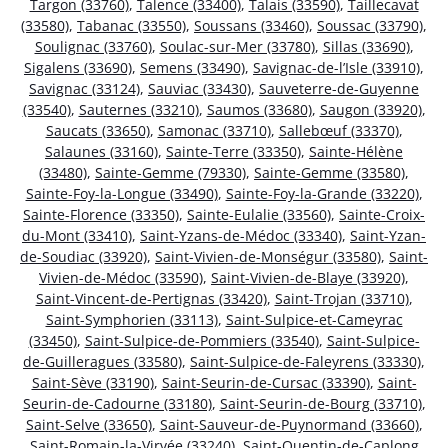
Targon (33760)
,
Talence (33400)
,
Talais (33590)
,
Taillecavat
(33580)
,
Tabanac (33550)
,
Soussans (33460)
,
Soussac (33790)
,
Soulignac (33760)
,
Soulac-sur-Mer (33780)
,
Sillas (33690)
,
Sigalens (33690)
,
Semens (33490)
,
Savignac-de-l’Isle (33910)
,
Savignac (33124)
,
Sauviac (33430)
,
Sauveterre-de-Guyenne
(33540)
,
Sauternes (33210)
,
Saumos (33680)
,
Saugon (33920)
,
Saucats (33650)
,
Samonac (33710)
,
Sallebœuf (33370)
,
Salaunes (33160)
,
Sainte-Terre (33350)
,
Sainte-Hélène
(33480)
,
Sainte-Gemme (79330)
,
Sainte-Gemme (33580)
,
Sainte-Foy-la-Longue (33490)
,
Sainte-Foy-la-Grande (33220)
,
Sainte-Florence (33350)
,
Sainte-Eulalie (33560)
,
Sainte-Croix-
du-Mont (33410)
,
Saint-Yzans-de-Médoc (33340)
,
Saint-Yzan-
de-Soudiac (33920)
,
Saint-Vivien-de-Monségur (33580)
,
Saint-
Vivien-de-Médoc (33590)
,
Saint-Vivien-de-Blaye (33920)
,
Saint-Vincent-de-Pertignas (33420)
,
Saint-Trojan (33710)
,
Saint-Symphorien (33113)
,
Saint-Sulpice-et-Cameyrac
(33450)
,
Saint-Sulpice-de-Pommiers (33540)
,
Saint-Sulpice-
de-Guilleragues (33580)
,
Saint-Sulpice-de-Faleyrens (33330)
,
Saint-Sève (33190)
,
Saint-Seurin-de-Cursac (33390)
,
Saint-
Seurin-de-Cadourne (33180)
,
Saint-Seurin-de-Bourg (33710)
,
Saint-Selve (33650)
,
Saint-Sauveur-de-Puynormand (33660)
,
Saint-Romain-la-Virvée (33240)
,
Saint-Quentin-de-Caplong