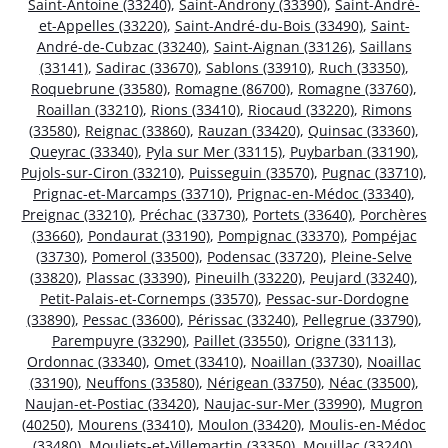
Saint-Antoine (33240)
,
Saint-Androny (33390)
,
Saint-André-
et-Appelles (33220)
,
Saint-André-du-Bois (33490)
,
Saint-
André-de-Cubzac (33240)
,
Saint-Aignan (33126)
,
Saillans
(33141)
,
Sadirac (33670)
,
Sablons (33910)
,
Ruch (33350)
,
Roquebrune (33580)
,
Romagne (86700)
,
Romagne (33760)
,
Roaillan (33210)
,
Rions (33410)
,
Riocaud (33220)
,
Rimons
(33580)
,
Reignac (33860)
,
Rauzan (33420)
,
Quinsac (33360)
,
Queyrac (33340)
,
Pyla sur Mer (33115)
,
Puybarban (33190)
,
Pujols-sur-Ciron (33210)
,
Puisseguin (33570)
,
Pugnac (33710)
,
Prignac-et-Marcamps (33710)
,
Prignac-en-Médoc (33340)
,
Preignac (33210)
,
Préchac (33730)
,
Portets (33640)
,
Porchères
(33660)
,
Pondaurat (33190)
,
Pompignac (33370)
,
Pompéjac
(33730)
,
Pomerol (33500)
,
Podensac (33720)
,
Pleine-Selve
(33820)
,
Plassac (33390)
,
Pineuilh (33220)
,
Peujard (33240)
,
Petit-Palais-et-Cornemps (33570)
,
Pessac-sur-Dordogne
(33890)
,
Pessac (33600)
,
Périssac (33240)
,
Pellegrue (33790)
,
Parempuyre (33290)
,
Paillet (33550)
,
Origne (33113)
,
Ordonnac (33340)
,
Omet (33410)
,
Noaillan (33730)
,
Noaillac
(33190)
,
Neuffons (33580)
,
Nérigean (33750)
,
Néac (33500)
,
Naujan-et-Postiac (33420)
,
Naujac-sur-Mer (33990)
,
Mugron
(40250)
,
Mourens (33410)
,
Moulon (33420)
,
Moulis-en-Médoc
(33480)
,
Mouliets-et-Villemartin (33350)
,
Mouillac (33240)
,