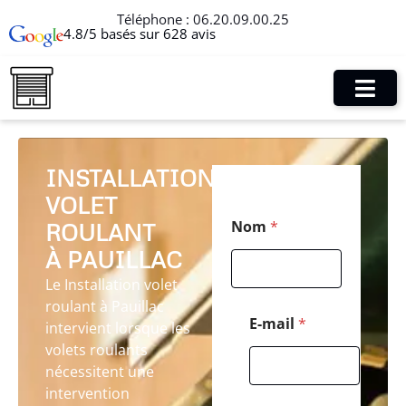
Téléphone :
06.20.09.00.25
4.8/5 basés sur 628 avis
INSTALLATION
VOLET
N
Nom
*
ROULANT
o
m
À PAUILLAC
*
E
Le Installation volet
-
roulant à Pauillac
m
E-mail
*
intervient lorsque les
a
volets roulants
i
l
nécessitent une
intervention