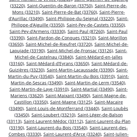
(33220)
,
Saint-Quentin-de-Baron (33750)
,
Saint-Pierre-de-
Mons (33210)
,
Saint-Pierre-de-Bat (33760)
,
Saint-Pierre-
d’Aurillac (33490)
,
Saint-Philippe-du-Seignal (33220)
,
Saint-
Philippe-d’Aiguille (33350)
,
Saint-Pey-de-Castets (33350)
,
Saint-Pey-d’Armens (33330)
,
Saint-Paul (87260)
,
Saint-Paul
(33390)
,
Saint-Pardon-de-Conques (33210)
,
Saint-Morillon
(33650)
,
Saint-Michel-de-Rieufret (33720)
,
Saint-Michel-de-
Lapujade (33190)
,
Saint-Michel-de-Fronsac (33126)
,
Saint-
Michel-de-Castelnau (33840)
,
Saint-Médard-en-Jalles
(33160)
,
Saint-Médard-d’Eyrans (33650)
,
Saint-Médard-de-
Guizières (33230)
,
Saint-Martin-Lacaussade (33390)
,
Saint-
Martin-du-Puy (33540)
,
Saint-Martin-du-Bois (33910)
,
Saint-
Martin-de-Sescas (33490)
,
Saint-Martin-de-Lerm (33540)
,
Saint-Martin-de-Laye (33910)
,
Saint-Martial (33490)
,
Saint-
Mariens (33620)
,
Saint-Maixant (33490)
,
Saint-Magne-de-
Castillon (33350)
,
Saint-Magne (33125)
,
Saint-Macaire
(33490)
,
Saint-Louis-de-Montferrand (33440)
,
Saint-Loubès
(33450)
,
Saint-Loubert (33210)
,
Saint-Léger-de-Balson
(33113)
,
Saint-Laurent-Médoc (33112)
,
Saint-Laurent-du-Plan
(33190)
,
Saint-Laurent-du-Bois (33540)
,
Saint-Laurent-des-
Combes (33330)
,
Saint-Laurent-d’Arce (33240)
,
Saint-Julien-