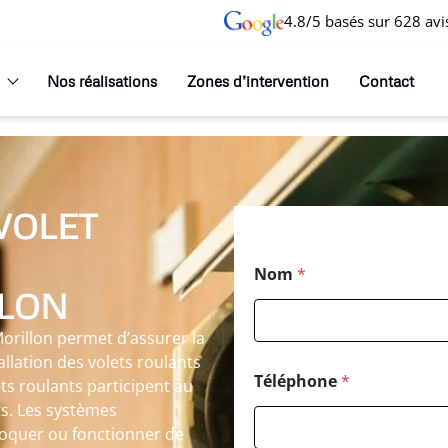
4.8/5 basés sur 628 avi
Nos réalisations
Zones d’intervention
Contact
VOLET
Nom
*
LLON
-Morillon permet d’assurer la
tallation des volets roulants
Téléphone
*
ets roulants participent au
ts. Les systèmes
loquer ou fonctionner de