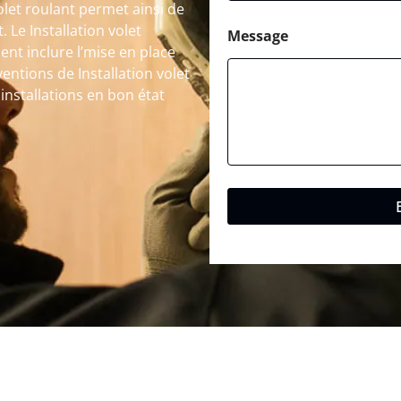
volet roulant permet ainsi de
. Le Installation volet
Message
ent inclure l’mise en place
entions de Installation volet
installations en bon état