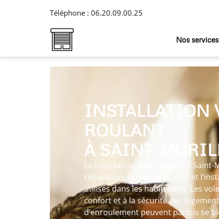
Téléphone :
06.20.09.00.25
Nos services
INSTALLATION 
ROULANT
À SAINT-MORI
Le Installation volet roulant à Saint
réparation, la remise en état et l’ins
utilisés dans les habitations. Les vol
confort et à la sécurité des logemen
d’enroulement peuvent parfois se b