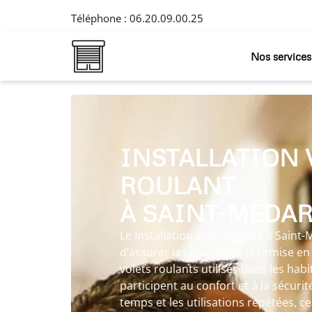
Téléphone :
06.20.09.00.25
Nos services
INSTALLATION 
ROULANT
À SAINT-MÉDA
Le Installation volet roulant à Sain
d’assurer la réparation, la remise en é
volets roulants utilisés dans les habi
participent au confort et à la sécuri
temps et les utilisations répétées,