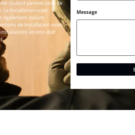
volet roulant permet ainsi de
. Le Installation volet
Message
t également inclure
ventions de Installation volet
installations en bon état
s.