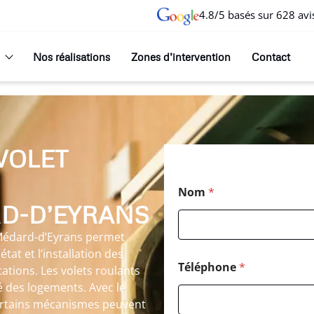
4.8/5 basés sur 628 avi
Nos réalisations
Zones d’intervention
Contact
VOLET
Nom
*
RD-D’EYRANS
t-Médard-d’Eyrans permet
tat et l’installation des
Téléphone
*
tations. Les volets roulants
té des logements. Avec le
 certains mécanismes peuvent