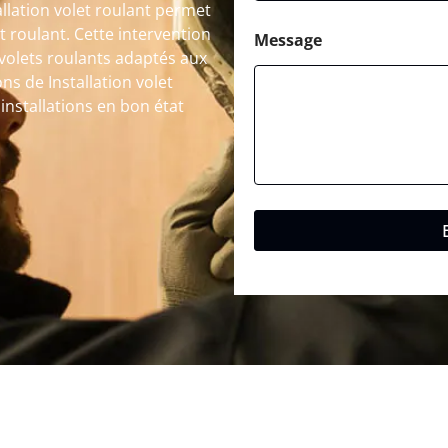
allation volet roulant permet
et roulant. Cette intervention
Message
volets roulants adaptés aux
ns de Installation volet
installations en bon état