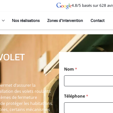
4.8/5 basés sur 628 avi
Nos réalisations
Zones d’intervention
Contact
VOLET
Nom
*
permet d’assurer la
tallation des volets roulants
Téléphone
*
ystèmes de fermeture
 de protéger les habitations.
pétées, certains mécanismes