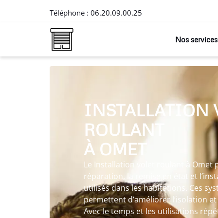
Téléphone :
06.20.09.00.25
Nos services
INSTALLATION 
ROULANT
À OMET
Le Installation volet roulant à Omet 
réparation, la remise en état et l’ins
utilisés dans les habitations. Ces s
permettent d’améliorer l’isolation et
Avec le temps et les utilisations ré