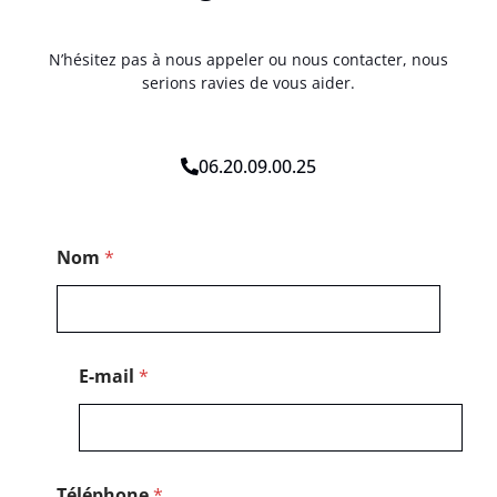
N’hésitez pas à nous appeler ou nous contacter, nous
serions ravies de vous aider.
06.20.09.00.25
*
Nom
*
P
o
s
t
a
l
E-mail
*
T
é
l
é
p
h
Téléphone
*