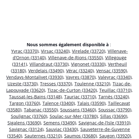
Nous sommes également disponible à
:
Yvrac (33370)
,
Virsac (33240)
,
Virelade (33720)
,
Villenave-
d’Ornon (33140)
,
Villenave-de-Rions (33550)
,
Villegouge
(33141)
,
Villandraut (33730)
,
Vignonet (33330)
,
Vertheuil
(33180)
,
Verdelais (33490)
,
Vérac (33240)
,
Vensac (33590)
,
Vendays-Montalivet (33930)
,
Vayres (33870)
,
Valeyrac (33340)
,
Uzeste (33730)
,
Tresses (33370)
,
Toulenne (33210)
,
Tizac-de-
Lapouyade (33620)
,
Tizac-de-Curton (33420)
,
Teuillac (33710)
,
Taussat-les-Bains (33148)
,
Tauriac (33710)
,
Tarnès (33240)
,
Targon (33760)
,
Talence (33400)
,
Talais (33590)
,
Taillecavat
(33580)
,
Tabanac (33550)
,
Soussans (33460)
,
Soussac (33790)
,
Soulignac (33760)
,
Soulac-sur-Mer (33780)
,
Sillas (33690)
,
Sigalens (33690)
,
Semens (33490)
,
Savignac-de-l’Isle (33910)
,
Savignac (33124)
,
Sauviac (33430)
,
Sauveterre-de-Guyenne
(33540)
,
Sauternes (33210)
,
Saumos (33680)
,
Saugon (33920)
,