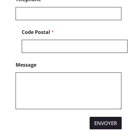
o
n
e
Code Postal
*
Message
ENVOYER