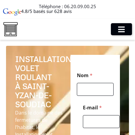
Téléphone :
06.20.09.00.25
4.8/5 basés sur 628 avis
INSTALLATION
VOLET
P
Nom
*
ROULANT
o
s
À SAINT-
t
a
YZAN-DE-
l
SOUDIAC
T
E-mail
*
é
Dans le domaine des
l
fermetures de
é
l’habitat, le
p
h
Installation volet