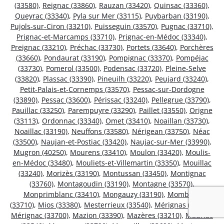
(33580)
,
Reignac (33860)
,
Rauzan (33420)
,
Quinsac (33360)
,
Queyrac (33340)
,
Pyla sur Mer (33115)
,
Puybarban (33190)
,
Pujols-sur-Ciron (33210)
,
Puisseguin (33570)
,
Pugnac (33710)
,
Prignac-et-Marcamps (33710)
,
Prignac-en-Médoc (33340)
,
Preignac (33210)
,
Préchac (33730)
,
Portets (33640)
,
Porchères
(33660)
,
Pondaurat (33190)
,
Pompignac (33370)
,
Pompéjac
(33730)
,
Pomerol (33500)
,
Podensac (33720)
,
Pleine-Selve
(33820)
,
Plassac (33390)
,
Pineuilh (33220)
,
Peujard (33240)
,
Petit-Palais-et-Cornemps (33570)
,
Pessac-sur-Dordogne
(33890)
,
Pessac (33600)
,
Périssac (33240)
,
Pellegrue (33790)
,
Pauillac (33250)
,
Parempuyre (33290)
,
Paillet (33550)
,
Origne
(33113)
,
Ordonnac (33340)
,
Omet (33410)
,
Noaillan (33730)
,
Noaillac (33190)
,
Neuffons (33580)
,
Nérigean (33750)
,
Néac
(33500)
,
Naujan-et-Postiac (33420)
,
Naujac-sur-Mer (33990)
,
Mugron (40250)
,
Mourens (33410)
,
Moulon (33420)
,
Moulis-
en-Médoc (33480)
,
Mouliets-et-Villemartin (33350)
,
Mouillac
(33240)
,
Morizès (33190)
,
Montussan (33450)
,
Montignac
(33760)
,
Montagoudin (33190)
,
Montagne (33570)
,
Monprimblanc (33410)
,
Mongauzy (33190)
,
Mombrier
(33710)
,
Mios (33380)
,
Mesterrieux (33540)
,
Mérignas (33350)
,
Mérignac (33700)
,
Mazion (33390)
,
Mazères (33210)
,
Mauriac