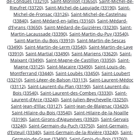
de-Conques (33210)
,
Saint-Morillon (33650)
,
Saint-Michel-de-
Rieufret (33720)
,
Saint-Michel-de-Lapujade (33190)
,
Saint-
Michel-de-Fronsac (33126)
,
Saint-Michel-de-Castelnau
(33840)
,
Saint-Médard-en-Jalles (33160)
,
Saint-Médard-
d’Eyrans (33650)
,
Saint-Médard-de-Guizières (33230)
,
Saint-
Martin-Lacaussade (33390)
,
Saint-Martin-du-Puy (33540)
,
Saint-Martin-du-Bois (33910)
,
Saint-Martin-de-Sescas
(33490)
,
Saint-Martin-de-Lerm (33540)
,
Saint-Martin-de-Laye
(33910)
,
Saint-Martial (33490)
,
Saint-Mariens (33620)
,
Saint-
Maixant (33490)
,
Saint-Magne-de-Castillon (33350)
,
Saint-
Magne (33125)
,
Saint-Macaire (33490)
,
Saint-Louis-de-
Montferrand (33440)
,
Saint-Loubès (33450)
,
Saint-Loubert
(33210)
,
Saint-Léger-de-Balson (33113)
,
Saint-Laurent-Médoc
(33112)
,
Saint-Laurent-du-Plan (33190)
,
Saint-Laurent-du-
Bois (33540)
,
Saint-Laurent-des-Combes (33330)
,
Saint-
Laurent-d’Arce (33240)
,
Saint-Julien-Beychevelle (33250)
,
Saint-Jean-d’Illac (33127)
,
Saint-Jean-de-Blaignac (33420)
,
Saint-Hilaire-du-Bois (33540)
,
Saint-Hilaire-de-la-Noaille
(33190)
,
Saint-Girons-d’Aiguevives (33920)
,
Saint-Gervais
(33240)
,
Saint-Germain-du-Puch (33750)
,
Saint-Germain-
d’Esteuil (33340)
,
Saint-Germain-de-la-Rivière (33240)
,
Saint-
Germain-de-Grave (33490)
,
Saint-Genis-du-Bois (33760)
,