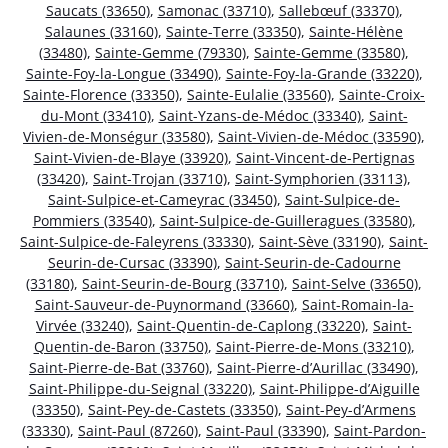
Saucats (33650)
,
Samonac (33710)
,
Sallebœuf (33370)
,
Salaunes (33160)
,
Sainte-Terre (33350)
,
Sainte-Hélène
(33480)
,
Sainte-Gemme (79330)
,
Sainte-Gemme (33580)
,
Sainte-Foy-la-Longue (33490)
,
Sainte-Foy-la-Grande (33220)
,
Sainte-Florence (33350)
,
Sainte-Eulalie (33560)
,
Sainte-Croix-
du-Mont (33410)
,
Saint-Yzans-de-Médoc (33340)
,
Saint-
Vivien-de-Monségur (33580)
,
Saint-Vivien-de-Médoc (33590)
,
Saint-Vivien-de-Blaye (33920)
,
Saint-Vincent-de-Pertignas
(33420)
,
Saint-Trojan (33710)
,
Saint-Symphorien (33113)
,
Saint-Sulpice-et-Cameyrac (33450)
,
Saint-Sulpice-de-
Pommiers (33540)
,
Saint-Sulpice-de-Guilleragues (33580)
,
Saint-Sulpice-de-Faleyrens (33330)
,
Saint-Sève (33190)
,
Saint-
Seurin-de-Cursac (33390)
,
Saint-Seurin-de-Cadourne
(33180)
,
Saint-Seurin-de-Bourg (33710)
,
Saint-Selve (33650)
,
Saint-Sauveur-de-Puynormand (33660)
,
Saint-Romain-la-
Virvée (33240)
,
Saint-Quentin-de-Caplong (33220)
,
Saint-
Quentin-de-Baron (33750)
,
Saint-Pierre-de-Mons (33210)
,
Saint-Pierre-de-Bat (33760)
,
Saint-Pierre-d’Aurillac (33490)
,
Saint-Philippe-du-Seignal (33220)
,
Saint-Philippe-d’Aiguille
(33350)
,
Saint-Pey-de-Castets (33350)
,
Saint-Pey-d’Armens
(33330)
,
Saint-Paul (87260)
,
Saint-Paul (33390)
,
Saint-Pardon-