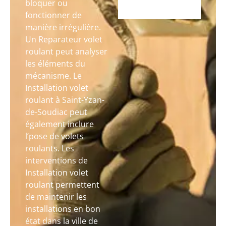
bloquer ou
fonctionner de
manière irrégulière.
Un Reparateur volet
roulant peut analyser
les éléments du
mécanisme. Le
Installation volet
roulant à Saint-Yzan-
de-Soudiac peut
également inclure
l’pose de volets
roulants. Les
interventions de
Installation volet
roulant permettent
de maintenir les
installations en bon
état dans la ville de