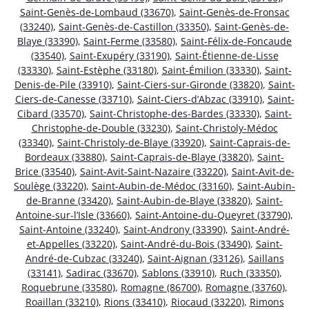
Saint-Genès-de-Lombaud (33670)
,
Saint-Genès-de-Fronsac
(33240)
,
Saint-Genès-de-Castillon (33350)
,
Saint-Genès-de-
Blaye (33390)
,
Saint-Ferme (33580)
,
Saint-Félix-de-Foncaude
(33540)
,
Saint-Exupéry (33190)
,
Saint-Étienne-de-Lisse
(33330)
,
Saint-Estèphe (33180)
,
Saint-Émilion (33330)
,
Saint-
Denis-de-Pile (33910)
,
Saint-Ciers-sur-Gironde (33820)
,
Saint-
Ciers-de-Canesse (33710)
,
Saint-Ciers-d’Abzac (33910)
,
Saint-
Cibard (33570)
,
Saint-Christophe-des-Bardes (33330)
,
Saint-
Christophe-de-Double (33230)
,
Saint-Christoly-Médoc
(33340)
,
Saint-Christoly-de-Blaye (33920)
,
Saint-Caprais-de-
Bordeaux (33880)
,
Saint-Caprais-de-Blaye (33820)
,
Saint-
Brice (33540)
,
Saint-Avit-Saint-Nazaire (33220)
,
Saint-Avit-de-
Soulège (33220)
,
Saint-Aubin-de-Médoc (33160)
,
Saint-Aubin-
de-Branne (33420)
,
Saint-Aubin-de-Blaye (33820)
,
Saint-
Antoine-sur-l’Isle (33660)
,
Saint-Antoine-du-Queyret (33790)
,
Saint-Antoine (33240)
,
Saint-Androny (33390)
,
Saint-André-
et-Appelles (33220)
,
Saint-André-du-Bois (33490)
,
Saint-
André-de-Cubzac (33240)
,
Saint-Aignan (33126)
,
Saillans
(33141)
,
Sadirac (33670)
,
Sablons (33910)
,
Ruch (33350)
,
Roquebrune (33580)
,
Romagne (86700)
,
Romagne (33760)
,
Roaillan (33210)
,
Rions (33410)
,
Riocaud (33220)
,
Rimons