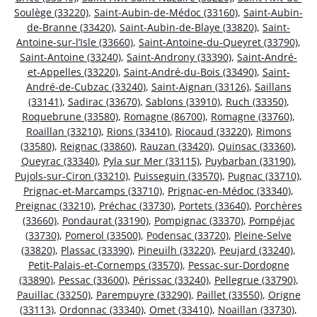
Soulège (33220)
,
Saint-Aubin-de-Médoc (33160)
,
Saint-Aubin-
de-Branne (33420)
,
Saint-Aubin-de-Blaye (33820)
,
Saint-
Antoine-sur-l’Isle (33660)
,
Saint-Antoine-du-Queyret (33790)
,
Saint-Antoine (33240)
,
Saint-Androny (33390)
,
Saint-André-
et-Appelles (33220)
,
Saint-André-du-Bois (33490)
,
Saint-
André-de-Cubzac (33240)
,
Saint-Aignan (33126)
,
Saillans
(33141)
,
Sadirac (33670)
,
Sablons (33910)
,
Ruch (33350)
,
Roquebrune (33580)
,
Romagne (86700)
,
Romagne (33760)
,
Roaillan (33210)
,
Rions (33410)
,
Riocaud (33220)
,
Rimons
(33580)
,
Reignac (33860)
,
Rauzan (33420)
,
Quinsac (33360)
,
Queyrac (33340)
,
Pyla sur Mer (33115)
,
Puybarban (33190)
,
Pujols-sur-Ciron (33210)
,
Puisseguin (33570)
,
Pugnac (33710)
,
Prignac-et-Marcamps (33710)
,
Prignac-en-Médoc (33340)
,
Preignac (33210)
,
Préchac (33730)
,
Portets (33640)
,
Porchères
(33660)
,
Pondaurat (33190)
,
Pompignac (33370)
,
Pompéjac
(33730)
,
Pomerol (33500)
,
Podensac (33720)
,
Pleine-Selve
(33820)
,
Plassac (33390)
,
Pineuilh (33220)
,
Peujard (33240)
,
Petit-Palais-et-Cornemps (33570)
,
Pessac-sur-Dordogne
(33890)
,
Pessac (33600)
,
Périssac (33240)
,
Pellegrue (33790)
,
Pauillac (33250)
,
Parempuyre (33290)
,
Paillet (33550)
,
Origne
(33113)
,
Ordonnac (33340)
,
Omet (33410)
,
Noaillan (33730)
,