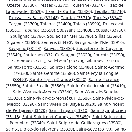
Uzeste (33730)
,
Tresses (33370)
,
Toulenne (33210)
,
Tizac-de-
Lapouyade (33620)
,
Tizac-de-Curton (33420)
,
Teuillac (33710)
,
Taussat-les-Bains (33148)
,
Tauriac (33710)
,
Tarnès (33240)
,
Targon (33760)
,
Talence (33400)
,
Talais (33590)
,
Taillecavat
(33580)
,
Tabanac (33550)
,
Soussans (33460)
,
Soussac (33790)
,
Soulignac (33760)
,
Soulac-sur-Mer (33780)
,
Sillas (33690)
,
Sigalens (33690)
,
Semens (33490)
,
Savignac-de-l’Isle (33910)
,
Savignac (33124)
,
Sauviac (33430)
,
Sauveterre-de-Guyenne
(33540)
,
Sauternes (33210)
,
Saugon (33920)
,
Saucats (33650)
,
Samonac (33710)
,
Sallebœuf (33370)
,
Salaunes (33160)
,
Sainte-Terre (33350)
,
Sainte-Hélène (33480)
,
Sainte-Gemme
(79330)
,
Sainte-Gemme (33580)
,
Sainte-Foy-la-Longue
(33490)
,
Sainte-Foy-la-Grande (33220)
,
Sainte-Florence
(33350)
,
Sainte-Eulalie (33560)
,
Sainte-Croix-du-Mont (33410)
,
Saint-Yzans-de-Médoc (33340)
,
Saint-Yzan-de-Soudiac
(33920)
,
Saint-Vivien-de-Monségur (33580)
,
Saint-Vivien-de-
Médoc (33590)
,
Saint-Vivien-de-Blaye (33920)
,
Saint-Vincent-
de-Pertignas (33420)
,
Saint-Trojan (33710)
,
Saint-Symphorien
(33113)
,
Saint-Sulpice-et-Cameyrac (33450)
,
Saint-Sulpice-de-
Pommiers (33540)
,
Saint-Sulpice-de-Guilleragues (33580)
,
Saint-Sulpice-de-Faleyrens (33330)
,
Saint-Sève (33190)
,
Saint-