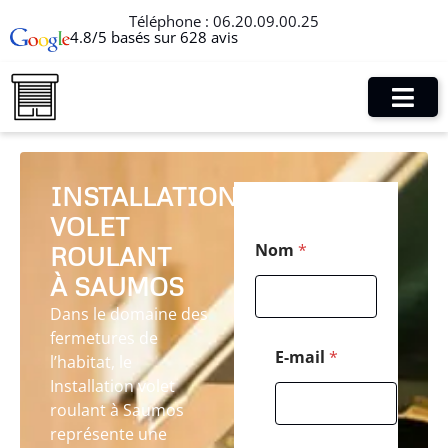
Téléphone :
06.20.09.00.25
4.8/5 basés sur 628 avis
INSTALLATION
VOLET
E
Nom
*
ROULANT
-
m
À SAUMOS
a
i
Dans le domaine des
l
fermetures de
*
E-mail
*
l’habitat, le
C
Installation volet
o
d
roulant à Saumos
e
représente une