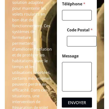
solution adaptée
Téléphone
*
pour maintenir les
volets roulants en
bon état de
fonctionnement. Ces
Code Postal
*
systèmes de
fermeture
permettent
d’améliorer l’isolation
et de protéger les
Message
habitations. Avec le
temps et les
utilisations répétées,
certains mécanismes
peuvent perdre en
efficacité. Dans ces
situations, une
intervention de
ENVOYER
Réparation de volet