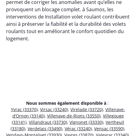
permet de corriger les anomalies avant qu’elles ne
provoquent un blocage complet. à Saumos, les
interventions de Installation volet roulant contribuent
ainsi à préserver la fiabilité et la durabilité des volets
roulants tout en améliorant le confort quotidien du
logement.
Nous sommes également disponible à
:
Yvrac (33370)
,
Virsac (33240)
,
Virelade (33720)
,
Villenave-
d’Ornon (33140)
,
Villenave-de-Rions (33550)
,
Villegouge
(33141)
,
Villandraut (33730)
,
Vignonet (33330)
,
Vertheuil
(33180)
,
Verdelais (33490)
,
Vérac (33240)
,
Vensac (33590)
,
Vendays-Montalivet (33930)
,
Vayres (33870)
,
Valeyrac (33340)
,