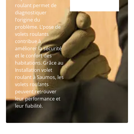
roulant permet de
diagnostiquer
l’origine du
problème. L’pose de
volets roulants
contribue à
améliorer la sécurité
et le confort des
habitations. Grâce au
Installation volet
roulant à Saumos, les
volets roulants
peuvent retrouver
leur performance et
leur fiabilité.