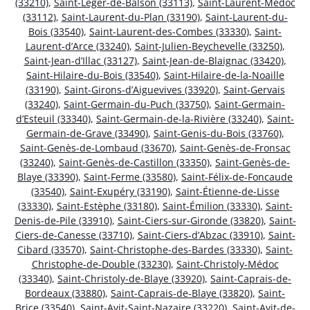
(33210)
,
Saint-Léger-de-Balson (33113)
,
Saint-Laurent-Médoc
(33112)
,
Saint-Laurent-du-Plan (33190)
,
Saint-Laurent-du-
Bois (33540)
,
Saint-Laurent-des-Combes (33330)
,
Saint-
Laurent-d’Arce (33240)
,
Saint-Julien-Beychevelle (33250)
,
Saint-Jean-d’Illac (33127)
,
Saint-Jean-de-Blaignac (33420)
,
Saint-Hilaire-du-Bois (33540)
,
Saint-Hilaire-de-la-Noaille
(33190)
,
Saint-Girons-d’Aiguevives (33920)
,
Saint-Gervais
(33240)
,
Saint-Germain-du-Puch (33750)
,
Saint-Germain-
d’Esteuil (33340)
,
Saint-Germain-de-la-Rivière (33240)
,
Saint-
Germain-de-Grave (33490)
,
Saint-Genis-du-Bois (33760)
,
Saint-Genès-de-Lombaud (33670)
,
Saint-Genès-de-Fronsac
(33240)
,
Saint-Genès-de-Castillon (33350)
,
Saint-Genès-de-
Blaye (33390)
,
Saint-Ferme (33580)
,
Saint-Félix-de-Foncaude
(33540)
,
Saint-Exupéry (33190)
,
Saint-Étienne-de-Lisse
(33330)
,
Saint-Estèphe (33180)
,
Saint-Émilion (33330)
,
Saint-
Denis-de-Pile (33910)
,
Saint-Ciers-sur-Gironde (33820)
,
Saint-
Ciers-de-Canesse (33710)
,
Saint-Ciers-d’Abzac (33910)
,
Saint-
Cibard (33570)
,
Saint-Christophe-des-Bardes (33330)
,
Saint-
Christophe-de-Double (33230)
,
Saint-Christoly-Médoc
(33340)
,
Saint-Christoly-de-Blaye (33920)
,
Saint-Caprais-de-
Bordeaux (33880)
,
Saint-Caprais-de-Blaye (33820)
,
Saint-
Brice (33540)
,
Saint-Avit-Saint-Nazaire (33220)
,
Saint-Avit-de-