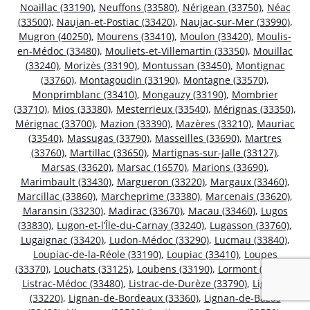
Noaillac (33190)
,
Neuffons (33580)
,
Nérigean (33750)
,
Néac
(33500)
,
Naujan-et-Postiac (33420)
,
Naujac-sur-Mer (33990)
,
Mugron (40250)
,
Mourens (33410)
,
Moulon (33420)
,
Moulis-
en-Médoc (33480)
,
Mouliets-et-Villemartin (33350)
,
Mouillac
(33240)
,
Morizès (33190)
,
Montussan (33450)
,
Montignac
(33760)
,
Montagoudin (33190)
,
Montagne (33570)
,
Monprimblanc (33410)
,
Mongauzy (33190)
,
Mombrier
(33710)
,
Mios (33380)
,
Mesterrieux (33540)
,
Mérignas (33350)
,
Mérignac (33700)
,
Mazion (33390)
,
Mazères (33210)
,
Mauriac
(33540)
,
Massugas (33790)
,
Masseilles (33690)
,
Martres
(33760)
,
Martillac (33650)
,
Martignas-sur-Jalle (33127)
,
Marsas (33620)
,
Marsac (16570)
,
Marions (33690)
,
Marimbault (33430)
,
Margueron (33220)
,
Margaux (33460)
,
Marcillac (33860)
,
Marcheprime (33380)
,
Marcenais (33620)
,
Maransin (33230)
,
Madirac (33670)
,
Macau (33460)
,
Lugos
(33830)
,
Lugon-et-l’Île-du-Carnay (33240)
,
Lugasson (33760)
,
Lugaignac (33420)
,
Ludon-Médoc (33290)
,
Lucmau (33840)
,
Loupiac-de-la-Réole (33190)
,
Loupiac (33410)
,
Loupes
(33370)
,
Louchats (33125)
,
Loubens (33190)
,
Lormont (33310)
,
Listrac-Médoc (33480)
,
Listrac-de-Durèze (33790)
,
Ligueux
(33220)
,
Lignan-de-Bordeaux (33360)
,
Lignan-de-Bazas