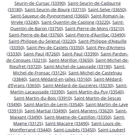
Seurin-de-Cursac (33390)
,
Saint-Seurin-de-Cadourne
(33180)
,
Saint-Seurin-de-Bourg (33710)
,
Saint-Selve (33650)
,
Saint-Sauveur-de-Puynormand (33660)
,
Saint-Romain-la-
Virvée (33240)
,
Saint-Quentin-de-Caplong (33220)
,
Saint-
Quentin-de-Baron (33750)
,
Saint-Pierre-de-Mons (33210)
,
Saint-Pierre-de-Bat (33760)
,
Saint-Pierre-d’Aurillac (33490)
,
Saint-Philippe-du-Seignal (33220)
,
Saint-Philippe-d’Aiguille
(33350)
,
Saint-Pey-de-Castets (33350)
,
Saint-Pey-d’Armens
(33330)
,
Saint-Paul (87260)
,
Saint-Paul (33390)
,
Saint-Pardon-
de-Conques (33210)
,
Saint-Morillon (33650)
,
Saint-Michel-de-
Rieufret (33720)
,
Saint-Michel-de-Lapujade (33190)
,
Saint-
Michel-de-Fronsac (33126)
,
Saint-Michel-de-Castelnau
(33840)
,
Saint-Médard-en-Jalles (33160)
,
Saint-Médard-
d’Eyrans (33650)
,
Saint-Médard-de-Guizières (33230)
,
Saint-
Martin-Lacaussade (33390)
,
Saint-Martin-du-Puy (33540)
,
Saint-Martin-du-Bois (33910)
,
Saint-Martin-de-Sescas
(33490)
,
Saint-Martin-de-Lerm (33540)
,
Saint-Martin-de-Laye
(33910)
,
Saint-Martial (33490)
,
Saint-Mariens (33620)
,
Saint-
Maixant (33490)
,
Saint-Magne-de-Castillon (33350)
,
Saint-
Magne (33125)
,
Saint-Macaire (33490)
,
Saint-Louis-de-
Montferrand (33440)
,
Saint-Loubès (33450)
,
Saint-Loubert