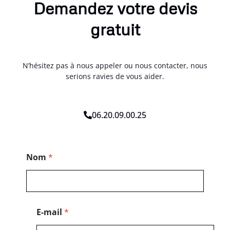
Demandez votre devis
gratuit
N’hésitez pas à nous appeler ou nous contacter, nous
serions ravies de vous aider.
06.20.09.00.25
E
Nom
*
-
m
a
i
l
*
E-mail
*
*