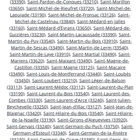
(33390)
,
Saint-Pardon-de-Conques (33210)
,
Saint-Morillon
(33650)
,
Saint-Michel-de-Rieufret (33720)
,
Saint-Michel-de-
Lapujade (33190)
,
Saint-Michel-de-Fronsac (33126)
,
Saint-
Michel-de-Castelnau (33840)
,
Saint-Médard-en-Jalles
(33160)
,
Saint-Médard-d’Eyrans (33650)
,
Saint-Médard-de-
Guizières (33230)
,
Saint-Martin-Lacaussade (33390)
,
Saint-
Martin-du-Puy (33540)
,
Saint-Martin-du-Bois (33910)
,
Saint-
Martin-de-Sescas (33490)
,
Saint-Martin-de-Lerm (33540)
,
Saint-Martin-de-Laye (33910)
,
Saint-Martial (33490)
,
Saint-
Mariens (33620)
,
Saint-Maixant (33490)
,
Saint-Magne-de-
Castillon (33350)
,
Saint-Magne (33125)
,
Saint-Macaire
(33490)
,
Saint-Louis-de-Montferrand (33440)
,
Saint-Loubès
(33450)
,
Saint-Loubert (33210)
,
Saint-Léger-de-Balson
(33113)
,
Saint-Laurent-Médoc (33112)
,
Saint-Laurent-du-Plan
(33190)
,
Saint-Laurent-du-Bois (33540)
,
Saint-Laurent-des-
Combes (33330)
,
Saint-Laurent-d’Arce (33240)
,
Saint-Julien-
Beychevelle (33250)
,
Saint-Jean-d’Illac (33127)
,
Saint-Jean-de-
Blaignac (33420)
,
Saint-Hilaire-du-Bois (33540)
,
Saint-Hilaire-
de-la-Noaille (33190)
,
Saint-Girons-d’Aiguevives (33920)
,
Saint-Gervais (33240)
,
Saint-Germain-du-Puch (33750)
,
Saint-
Germain-d’Esteuil (33340)
,
Saint-Germain-de-la-Rivière
(33240)
,
Saint-Germain-de-Grave (33490)
,
Saint-Genis-du-