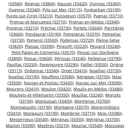
(33580)
,
Reignac (33860)
,
Rauzan (33420)
,
Quinsac (33360)
,
Queyrac (33340)
,
Pyla sur Mer (33115)
,
Puybarban (33190)
,
Pujols-sur-Ciron (33210)
,
Puisseguin (33570)
,
Pugnac (33710)
,
Prignac-et-Marcamps (33710)
,
Prignac-en-Médoc (33340)
,
Preignac (33210)
,
Préchac (33730)
,
Portets (33640)
,
Porchères
(33660)
,
Pondaurat (33190)
,
Pompignac (33370)
,
Pompéjac
(33730)
,
Pomerol (33500)
,
Podensac (33720)
,
Pleine-Selve
(33820)
,
Plassac (33390)
,
Pineuilh (33220)
,
Peujard (33240)
,
Petit-Palais-et-Cornemps (33570)
,
Pessac-sur-Dordogne
(33890)
,
Pessac (33600)
,
Périssac (33240)
,
Pellegrue (33790)
,
Pauillac (33250)
,
Parempuyre (33290)
,
Paillet (33550)
,
Origne
(33113)
,
Ordonnac (33340)
,
Omet (33410)
,
Noaillan (33730)
,
Noaillac (33190)
,
Neuffons (33580)
,
Nérigean (33750)
,
Néac
(33500)
,
Naujan-et-Postiac (33420)
,
Naujac-sur-Mer (33990)
,
Mourens (33410)
,
Moulon (33420)
,
Moulis-en-Médoc (33480)
,
Mouliets-et-Villemartin (33350)
,
Mouillac (33240)
,
Morizès
(33190)
,
Montussan (33450)
,
Montignac (33760)
,
Montagoudin (33190)
,
Montagne (33570)
,
Monprimblanc
(33410)
,
Mongauzy (33190)
,
Mombrier (33710)
,
Mios (33380)
,
Mesterrieux (33540)
,
Mérignas (33350)
,
Mérignac (33700)
,
Mazion (33390)
,
Mazères (33210)
,
Mauriac (33540)
,
Massugas