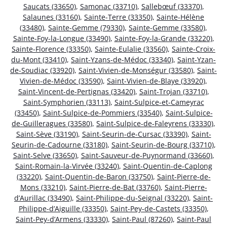
Saucats (33650)
,
Samonac (33710)
,
Sallebœuf (33370)
,
Salaunes (33160)
,
Sainte-Terre (33350)
,
Sainte-Hélène
(33480)
,
Sainte-Gemme (79330)
,
Sainte-Gemme (33580)
,
Sainte-Foy-la-Longue (33490)
,
Sainte-Foy-la-Grande (33220)
,
Sainte-Florence (33350)
,
Sainte-Eulalie (33560)
,
Sainte-Croix-
du-Mont (33410)
,
Saint-Yzans-de-Médoc (33340)
,
Saint-Yzan-
de-Soudiac (33920)
,
Saint-Vivien-de-Monségur (33580)
,
Saint-
Vivien-de-Médoc (33590)
,
Saint-Vivien-de-Blaye (33920)
,
Saint-Vincent-de-Pertignas (33420)
,
Saint-Trojan (33710)
,
Saint-Symphorien (33113)
,
Saint-Sulpice-et-Cameyrac
(33450)
,
Saint-Sulpice-de-Pommiers (33540)
,
Saint-Sulpice-
de-Guilleragues (33580)
,
Saint-Sulpice-de-Faleyrens (33330)
,
Saint-Sève (33190)
,
Saint-Seurin-de-Cursac (33390)
,
Saint-
Seurin-de-Cadourne (33180)
,
Saint-Seurin-de-Bourg (33710)
,
Saint-Selve (33650)
,
Saint-Sauveur-de-Puynormand (33660)
,
Saint-Romain-la-Virvée (33240)
,
Saint-Quentin-de-Caplong
(33220)
,
Saint-Quentin-de-Baron (33750)
,
Saint-Pierre-de-
Mons (33210)
,
Saint-Pierre-de-Bat (33760)
,
Saint-Pierre-
d’Aurillac (33490)
,
Saint-Philippe-du-Seignal (33220)
,
Saint-
Philippe-d’Aiguille (33350)
,
Saint-Pey-de-Castets (33350)
,
Saint-Pey-d’Armens (33330)
,
Saint-Paul (87260)
,
Saint-Paul