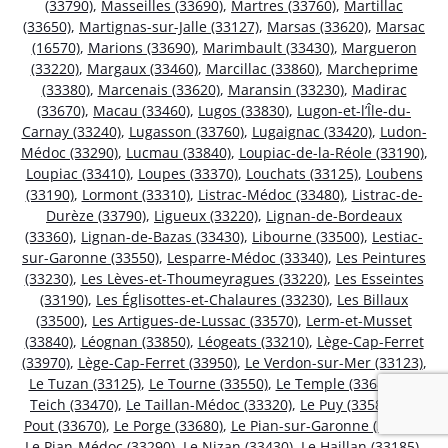
(33790)
,
Masseilles (33690)
,
Martres (33760)
,
Martillac
(33650)
,
Martignas-sur-Jalle (33127)
,
Marsas (33620)
,
Marsac
(16570)
,
Marions (33690)
,
Marimbault (33430)
,
Margueron
(33220)
,
Margaux (33460)
,
Marcillac (33860)
,
Marcheprime
(33380)
,
Marcenais (33620)
,
Maransin (33230)
,
Madirac
(33670)
,
Macau (33460)
,
Lugos (33830)
,
Lugon-et-l’Île-du-
Carnay (33240)
,
Lugasson (33760)
,
Lugaignac (33420)
,
Ludon-
Médoc (33290)
,
Lucmau (33840)
,
Loupiac-de-la-Réole (33190)
,
Loupiac (33410)
,
Loupes (33370)
,
Louchats (33125)
,
Loubens
(33190)
,
Lormont (33310)
,
Listrac-Médoc (33480)
,
Listrac-de-
Durèze (33790)
,
Ligueux (33220)
,
Lignan-de-Bordeaux
(33360)
,
Lignan-de-Bazas (33430)
,
Libourne (33500)
,
Lestiac-
sur-Garonne (33550)
,
Lesparre-Médoc (33340)
,
Les Peintures
(33230)
,
Les Lèves-et-Thoumeyragues (33220)
,
Les Esseintes
(33190)
,
Les Églisottes-et-Chalaures (33230)
,
Les Billaux
(33500)
,
Les Artigues-de-Lussac (33570)
,
Lerm-et-Musset
(33840)
,
Léognan (33850)
,
Léogeats (33210)
,
Lège-Cap-Ferret
(33970)
,
Lège-Cap-Ferret (33950)
,
Le Verdon-sur-Mer (33123)
,
Le Tuzan (33125)
,
Le Tourne (33550)
,
Le Temple (33680)
,
Le
Teich (33470)
,
Le Taillan-Médoc (33320)
,
Le Puy (33580)
,
Le
Pout (33670)
,
Le Porge (33680)
,
Le Pian-sur-Garonne (33490)
,
Le Pian-Médoc (33290)
,
Le Nizan (33430)
,
Le Haillan (33185)
,