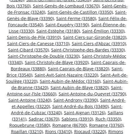
Bois (33760)
,
Saint-Genès-de-Lombaud (33670)
,
Saint-Genès-
de-Fronsac (33240)
,
Saint-Genès-de-Castillon (33350)
,
Saint-
Genès-de-Blaye (33390)
,
Saint-Ferme (33580)
,
Saint-Félix-de-
Foncaude (33540)
,
Saint-Exupéry (33190)
,
Saint-Étienne-de-
Lisse (33330)
,
Saint-Estèphe (33180)
,
Saint-Émilion (33330)
,
Saint-Denis-de-Pile (33910)
,
Saint-Ciers-sur-Gironde (33820)
,
Saint-Ciers-de-Canesse (33710)
,
Saint-Ciers-d’Abzac (33910)
,
Saint-Cibard (33570)
,
Saint-Christophe-des-Bardes (33330)
,
Saint-Christophe-de-Double (33230)
,
Saint-Christoly-Médoc
(33340)
,
Saint-Christoly-de-Blaye (33920)
,
Saint-Caprais-de-
Bordeaux (33880)
,
Saint-Caprais-de-Blaye (33820)
,
Saint-
Brice (33540)
,
Saint-Avit-Saint-Nazaire (33220)
,
Saint-Avit-de-
Soulège (33220)
,
Saint-Aubin-de-Médoc (33160)
,
Saint-Aubin-
de-Branne (33420)
,
Saint-Aubin-de-Blaye (33820)
,
Saint-
Antoine-sur-l’Isle (33660)
,
Saint-Antoine-du-Queyret (33790)
,
Saint-Antoine (33240)
,
Saint-Androny (33390)
,
Saint-André-
et-Appelles (33220)
,
Saint-André-du-Bois (33490)
,
Saint-
André-de-Cubzac (33240)
,
Saint-Aignan (33126)
,
Saillans
(33141)
,
Sadirac (33670)
,
Sablons (33910)
,
Ruch (33350)
,
Roquebrune (33580)
,
Romagne (86700)
,
Romagne (33760)
,
Roaillan (33210)
,
Rions (33410)
,
Riocaud (33220)
,
Rimons