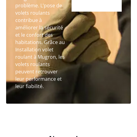
problème. L’pose de
volets roulants
contribue à
améliorer la sécurité
et le confort des
habitations. Grâce au
Installation volet
roulant à Mugron, les
volets roulants
peuvent retrouver
leur performance et
leur fiabilité.