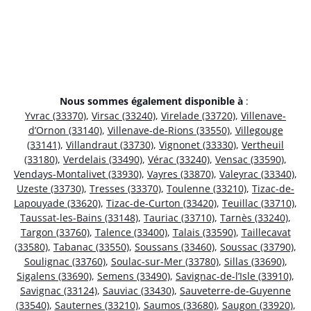
Nous sommes également disponible à
:
Yvrac (33370)
,
Virsac (33240)
,
Virelade (33720)
,
Villenave-
d’Ornon (33140)
,
Villenave-de-Rions (33550)
,
Villegouge
(33141)
,
Villandraut (33730)
,
Vignonet (33330)
,
Vertheuil
(33180)
,
Verdelais (33490)
,
Vérac (33240)
,
Vensac (33590)
,
Vendays-Montalivet (33930)
,
Vayres (33870)
,
Valeyrac (33340)
,
Uzeste (33730)
,
Tresses (33370)
,
Toulenne (33210)
,
Tizac-de-
Lapouyade (33620)
,
Tizac-de-Curton (33420)
,
Teuillac (33710)
,
Taussat-les-Bains (33148)
,
Tauriac (33710)
,
Tarnès (33240)
,
Targon (33760)
,
Talence (33400)
,
Talais (33590)
,
Taillecavat
(33580)
,
Tabanac (33550)
,
Soussans (33460)
,
Soussac (33790)
,
Soulignac (33760)
,
Soulac-sur-Mer (33780)
,
Sillas (33690)
,
Sigalens (33690)
,
Semens (33490)
,
Savignac-de-l’Isle (33910)
,
Savignac (33124)
,
Sauviac (33430)
,
Sauveterre-de-Guyenne
(33540)
,
Sauternes (33210)
,
Saumos (33680)
,
Saugon (33920)
,