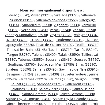
Nous sommes également disponible à
:
Yvrac (33370)
,
Virsac (33240)
,
Virelade (33720)
,
Villenave-
d’Ornon (33140)
,
Villenave-de-Rions (33550)
,
Villegouge
(33141)
,
Villandraut (33730)
,
Vignonet (33330)
,
Vertheuil
(33180)
,
Verdelais (33490)
,
Vérac (33240)
,
Vensac (33590)
,
Vendays-Montalivet (33930)
,
Vayres (33870)
,
Valeyrac (33340)
,
Uzeste (33730)
,
Tresses (33370)
,
Toulenne (33210)
,
Tizac-de-
Lapouyade (33620)
,
Tizac-de-Curton (33420)
,
Teuillac (33710)
,
Taussat-les-Bains (33148)
,
Tauriac (33710)
,
Tarnès (33240)
,
Targon (33760)
,
Talence (33400)
,
Talais (33590)
,
Taillecavat
(33580)
,
Tabanac (33550)
,
Soussans (33460)
,
Soussac (33790)
,
Soulignac (33760)
,
Soulac-sur-Mer (33780)
,
Sillas (33690)
,
Sigalens (33690)
,
Semens (33490)
,
Savignac-de-l’Isle (33910)
,
Savignac (33124)
,
Sauviac (33430)
,
Sauveterre-de-Guyenne
(33540)
,
Sauternes (33210)
,
Saumos (33680)
,
Saugon (33920)
,
Saucats (33650)
,
Samonac (33710)
,
Sallebœuf (33370)
,
Salaunes (33160)
,
Sainte-Terre (33350)
,
Sainte-Hélène
(33480)
,
Sainte-Gemme (79330)
,
Sainte-Gemme (33580)
,
Sainte-Foy-la-Longue (33490)
,
Sainte-Foy-la-Grande (33220)
,
Sainte-Florence (33350)
,
Sainte-Eulalie (33560)
,
Sainte-Croix-