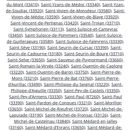
du-Mont (33410)
,
Saint-Yzans-de-Médoc (33340)
,
Saint-Yzan-
de-Soudiac (33920)
,
Saint-Vivien-de-Monségur (33580)
,
Saint-
Vivien-de-Médoc (33590)
,
Saint-Vivien-de-Blaye (33920)
,
Saint-Vincent-de-Pertignas (33420)
,
Saint-Trojan (33710)
,
Saint-Symphorien (33113)
,
Saint-Sulpice-et-Cameyrac
(33450)
,
Saint-Sulpice-de-Pommiers (33540)
,
Saint-Sulpice-
de-Guilleragues (33580)
,
Saint-Sulpice-de-Faleyrens (33330)
,
Saint-Sève (33190)
,
Saint-Seurin-de-Cursac (33390)
,
Saint-
Seurin-de-Cadourne (33180)
,
Saint-Seurin-de-Bourg (33710)
,
Saint-Selve (33650)
,
Saint-Sauveur-de-Puynormand (33660)
,
Saint-Romain-la-Virvée (33240)
,
Saint-Quentin-de-Caplong
(33220)
,
Saint-Quentin-de-Baron (33750)
,
Saint-Pierre-de-
Mons (33210)
,
Saint-Pierre-de-Bat (33760)
,
Saint-Pierre-
d’Aurillac (33490)
,
Saint-Philippe-du-Seignal (33220)
,
Saint-
Philippe-d’Aiguille (33350)
,
Saint-Pey-de-Castets (33350)
,
Saint-Pey-d’Armens (33330)
,
Saint-Paul (87260)
,
Saint-Paul
(33390)
,
Saint-Pardon-de-Conques (33210)
,
Saint-Morillon
(33650)
,
Saint-Michel-de-Rieufret (33720)
,
Saint-Michel-de-
Lapujade (33190)
,
Saint-Michel-de-Fronsac (33126)
,
Saint-
Michel-de-Castelnau (33840)
,
Saint-Médard-en-Jalles
(33160)
,
Saint-Médard-d’Eyrans (33650)
,
Saint-Médard-de-