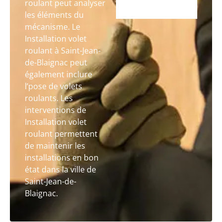
roulant peut analyser
les éléments du
mécanisme. Le
Installation volet
roulant à Saint-Jean-
de-Blaignac peut
également inclure
l’pose de volets
roulants. Les
interventions de
Installation volet
roulant permettent
de maintenir les
installations en bon
état dans la ville de
Saint-Jean-de-
Blaignac.