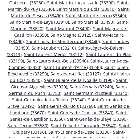
Guizières (33230)
,
Saint-Martin-Lacaussade (33390)
,
Saint-
Martin-du-Puy (33540)
,
Saint-Martin-du-Bois (33910)
,
Saint-
Martin-de-Sescas (33490)
,
Saint-Martin-de-Lerm (33540)
,
Saint-Martin-de-Laye (33910)
,
Saint-Martial (33490)
,
Saint-
Mariens (33620)
,
Saint-Maixant (33490)
,
Saint-Magne-de-
Castillon (33350)
,
Saint-Magne (33125)
,
Saint-Macaire
(33490)
,
Saint-Louis-de-Montferrand (33440)
,
Saint-Loubès
(33450)
,
Saint-Loubert (33210)
,
Saint-Léger-de-Balson
(33113)
,
Saint-Laurent-Médoc (33112)
,
Saint-Laurent-du-Plan
(33190)
,
Saint-Laurent-du-Bois (33540)
,
Saint-Laurent-des-
Combes (33330)
,
Saint-Laurent-d’Arce (33240)
,
Saint-Julien-
Beychevelle (33250)
,
Saint-Jean-d’Illac (33127)
,
Saint-Hilaire-
du-Bois (33540)
,
Saint-Hilaire-de-la-Noaille (33190)
,
Saint-
Girons-d’Aiguevives (33920)
,
Saint-Gervais (33240)
,
Saint-
Germain-du-Puch (33750)
,
Saint-Germain-d’Esteuil (33340)
,
Saint-Germain-de-la-Rivière (33240)
,
Saint-Germain-de-
Grave (33490)
,
Saint-Genis-du-Bois (33760)
,
Saint-Genès-de-
Lombaud (33670)
,
Saint-Genès-de-Fronsac (33240)
,
Saint-
Genès-de-Castillon (33350)
,
Saint-Genès-de-Blaye (33390)
,
Saint-Ferme (33580)
,
Saint-Félix-de-Foncaude (33540)
,
Saint-
Exupéry (33190)
,
Saint-Étienne-de-Lisse (33330)
,
Saint-