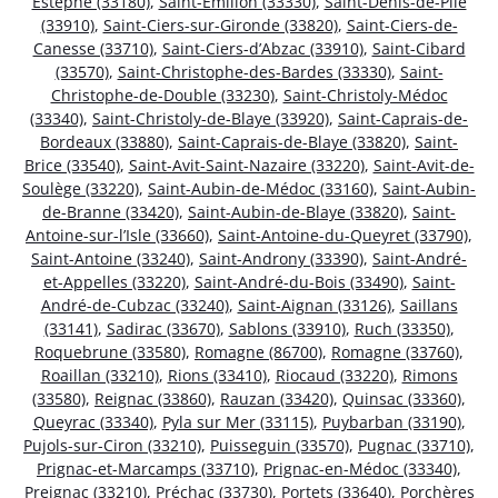
Estèphe (33180)
,
Saint-Émilion (33330)
,
Saint-Denis-de-Pile
(33910)
,
Saint-Ciers-sur-Gironde (33820)
,
Saint-Ciers-de-
Canesse (33710)
,
Saint-Ciers-d’Abzac (33910)
,
Saint-Cibard
(33570)
,
Saint-Christophe-des-Bardes (33330)
,
Saint-
Christophe-de-Double (33230)
,
Saint-Christoly-Médoc
(33340)
,
Saint-Christoly-de-Blaye (33920)
,
Saint-Caprais-de-
Bordeaux (33880)
,
Saint-Caprais-de-Blaye (33820)
,
Saint-
Brice (33540)
,
Saint-Avit-Saint-Nazaire (33220)
,
Saint-Avit-de-
Soulège (33220)
,
Saint-Aubin-de-Médoc (33160)
,
Saint-Aubin-
de-Branne (33420)
,
Saint-Aubin-de-Blaye (33820)
,
Saint-
Antoine-sur-l’Isle (33660)
,
Saint-Antoine-du-Queyret (33790)
,
Saint-Antoine (33240)
,
Saint-Androny (33390)
,
Saint-André-
et-Appelles (33220)
,
Saint-André-du-Bois (33490)
,
Saint-
André-de-Cubzac (33240)
,
Saint-Aignan (33126)
,
Saillans
(33141)
,
Sadirac (33670)
,
Sablons (33910)
,
Ruch (33350)
,
Roquebrune (33580)
,
Romagne (86700)
,
Romagne (33760)
,
Roaillan (33210)
,
Rions (33410)
,
Riocaud (33220)
,
Rimons
(33580)
,
Reignac (33860)
,
Rauzan (33420)
,
Quinsac (33360)
,
Queyrac (33340)
,
Pyla sur Mer (33115)
,
Puybarban (33190)
,
Pujols-sur-Ciron (33210)
,
Puisseguin (33570)
,
Pugnac (33710)
,
Prignac-et-Marcamps (33710)
,
Prignac-en-Médoc (33340)
,
Preignac (33210)
,
Préchac (33730)
,
Portets (33640)
,
Porchères