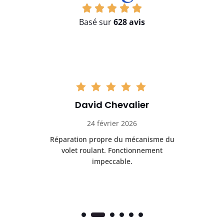
Basé sur
628 avis
Christophe Lambert
03 mars 2026
u
Déblocage rapide d’un volet roulant
Tr
coincé. Très bon résultat.