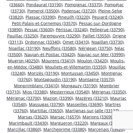
(33660)
,
Pondaurat (33190)
,
Pompignac (33370)
,
Pompéjac
(33730)
,
Pomerol (33500)
,
Podensac (33720)
,
Pleine-Selve
(33820)
,
Plassac (33390)
,
Pineuilh (33220)
,
Peujard (33240)
,
Petit-Palais-et-Cornemps (33570)
,
Pessac-sur-Dordogne
(33890)
,
Pessac (33600)
,
Périssac (33240)
,
Pellegrue (33790)
,
Pauillac (33250)
,
Parempuyre (33290)
,
Paillet (33550)
,
Origne
(33113)
,
Ordonnac (33340)
,
Omet (33410)
,
Noaillan (33730)
,
Noaillac (33190)
,
Neuffons (33580)
,
Nérigean (33750)
,
Néac
(33500)
,
Naujan-et-Postiac (33420)
,
Naujac-sur-Mer (33990)
,
Mugron (40250)
,
Mourens (33410)
,
Moulon (33420)
,
Moulis-
en-Médoc (33480)
,
Mouliets-et-Villemartin (33350)
,
Mouillac
(33240)
,
Morizès (33190)
,
Montussan (33450)
,
Montignac
(33760)
,
Montagoudin (33190)
,
Montagne (33570)
,
Monprimblanc (33410)
,
Mongauzy (33190)
,
Mombrier
(33710)
,
Mios (33380)
,
Mesterrieux (33540)
,
Mérignas (33350)
,
Mérignac (33700)
,
Mazion (33390)
,
Mazères (33210)
,
Mauriac
(33540)
,
Massugas (33790)
,
Masseilles (33690)
,
Martres
(33760)
,
Martillac (33650)
,
Martignas-sur-Jalle (33127)
,
Marsas (33620)
,
Marsac (16570)
,
Marions (33690)
,
Marimbault (33430)
,
Margueron (33220)
,
Margaux (33460)
,
Marcillac (33860)
,
Marcheprime (33380)
,
Marcenais (33620)
,