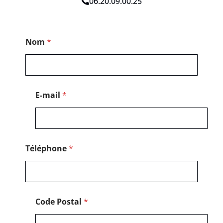
06.20.09.00.25
P
Nom
*
o
s
t
a
l
*
E-mail
*
*
Téléphone
*
Code Postal
*