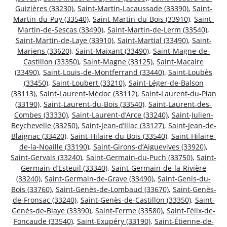
Guizières (33230)
,
Saint-Martin-Lacaussade (33390)
,
Saint-
Martin-du-Puy (33540)
,
Saint-Martin-du-Bois (33910)
,
Saint-
Martin-de-Sescas (33490)
,
Saint-Martin-de-Lerm (33540)
,
Saint-Martin-de-Laye (33910)
,
Saint-Martial (33490)
,
Saint-
Mariens (33620)
,
Saint-Maixant (33490)
,
Saint-Magne-de-
Castillon (33350)
,
Saint-Magne (33125)
,
Saint-Macaire
(33490)
,
Saint-Louis-de-Montferrand (33440)
,
Saint-Loubès
(33450)
,
Saint-Loubert (33210)
,
Saint-Léger-de-Balson
(33113)
,
Saint-Laurent-Médoc (33112)
,
Saint-Laurent-du-Plan
(33190)
,
Saint-Laurent-du-Bois (33540)
,
Saint-Laurent-des-
Combes (33330)
,
Saint-Laurent-d’Arce (33240)
,
Saint-Julien-
Beychevelle (33250)
,
Saint-Jean-d’Illac (33127)
,
Saint-Jean-de-
Blaignac (33420)
,
Saint-Hilaire-du-Bois (33540)
,
Saint-Hilaire-
de-la-Noaille (33190)
,
Saint-Girons-d’Aiguevives (33920)
,
Saint-Gervais (33240)
,
Saint-Germain-du-Puch (33750)
,
Saint-
Germain-d’Esteuil (33340)
,
Saint-Germain-de-la-Rivière
(33240)
,
Saint-Germain-de-Grave (33490)
,
Saint-Genis-du-
Bois (33760)
,
Saint-Genès-de-Lombaud (33670)
,
Saint-Genès-
de-Fronsac (33240)
,
Saint-Genès-de-Castillon (33350)
,
Saint-
Genès-de-Blaye (33390)
,
Saint-Ferme (33580)
,
Saint-Félix-de-
Foncaude (33540)
,
Saint-Exupéry (33190)
,
Saint-Étienne-de-