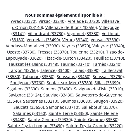
Nous sommes également disponible à
:
Yvrac (33370)
,
Virsac (33240)
,
Virelade (33720)
,
Villenave-
d’Ornon (33140)
,
Villenave-de-Rions (33550)
,
Villegouge
(33141)
,
Villandraut (33730)
,
Vignonet (33330)
,
Vertheuil
(33180)
,
Verdelais (33490)
,
Vérac (33240)
,
Vensac (33590)
,
Vendays-Montalivet (33930)
,
Vayres (33870)
,
Valeyrac (33340)
,
Uzeste (33730)
,
Tresses (33370)
,
Toulenne (33210)
,
Tizac-de-
Lapouyade (33620)
,
Tizac-de-Curton (33420)
,
Teuillac (33710)
,
Taussat-les-Bains (33148)
,
Tauriac (33710)
,
Tarnès (33240)
,
Targon (33760)
,
Talence (33400)
,
Talais (33590)
,
Taillecavat
(33580)
,
Tabanac (33550)
,
Soussans (33460)
,
Soussac (33790)
,
Soulignac (33760)
,
Soulac-sur-Mer (33780)
,
Sillas (33690)
,
Sigalens (33690)
,
Semens (33490)
,
Savignac-de-l’Isle (33910)
,
Savignac (33124)
,
Sauviac (33430)
,
Sauveterre-de-Guyenne
(33540)
,
Sauternes (33210)
,
Saumos (33680)
,
Saugon (33920)
,
Saucats (33650)
,
Samonac (33710)
,
Sallebœuf (33370)
,
Salaunes (33160)
,
Sainte-Terre (33350)
,
Sainte-Hélène
(33480)
,
Sainte-Gemme (79330)
,
Sainte-Gemme (33580)
,
Sainte-Foy-la-Longue (33490)
,
Sainte-Foy-la-Grande (33220)
,