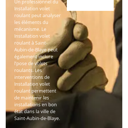
Un professionnel du
Installation volet
roulant peut analyser
les éléments du
mécanisme. Le
Installation volet
roulant à Saint-
Aubin-de-Blaye peut
également inclure
l’pose de volets
roulants. Les
interventions de
Installation volet
roulant permettent
de maintenir les
installations en bon
état dans la ville de
Saint-Aubin-de-Blaye.