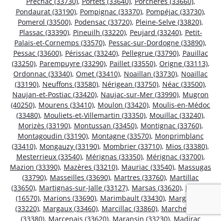
Préchac (33730)
,
Portets (33640)
,
Porchères (33660)
,
Pondaurat (33190)
,
Pompignac (33370)
,
Pompéjac (33730)
,
Pomerol (33500)
,
Podensac (33720)
,
Pleine-Selve (33820)
,
Plassac (33390)
,
Pineuilh (33220)
,
Peujard (33240)
,
Petit-
Palais-et-Cornemps (33570)
,
Pessac-sur-Dordogne (33890)
,
Pessac (33600)
,
Périssac (33240)
,
Pellegrue (33790)
,
Pauillac
(33250)
,
Parempuyre (33290)
,
Paillet (33550)
,
Origne (33113)
,
Ordonnac (33340)
,
Omet (33410)
,
Noaillan (33730)
,
Noaillac
(33190)
,
Neuffons (33580)
,
Nérigean (33750)
,
Néac (33500)
,
Naujan-et-Postiac (33420)
,
Naujac-sur-Mer (33990)
,
Mugron
(40250)
,
Mourens (33410)
,
Moulon (33420)
,
Moulis-en-Médoc
(33480)
,
Mouliets-et-Villemartin (33350)
,
Mouillac (33240)
,
Morizès (33190)
,
Montussan (33450)
,
Montignac (33760)
,
Montagoudin (33190)
,
Montagne (33570)
,
Monprimblanc
(33410)
,
Mongauzy (33190)
,
Mombrier (33710)
,
Mios (33380)
,
Mesterrieux (33540)
,
Mérignas (33350)
,
Mérignac (33700)
,
Mazion (33390)
,
Mazères (33210)
,
Mauriac (33540)
,
Massugas
(33790)
,
Masseilles (33690)
,
Martres (33760)
,
Martillac
(33650)
,
Martignas-sur-Jalle (33127)
,
Marsas (33620)
,
Marsac
(16570)
,
Marions (33690)
,
Marimbault (33430)
,
Margueron
(33220)
,
Margaux (33460)
,
Marcillac (33860)
,
Marcheprime
(33380)
,
Marcenais (33620)
,
Maransin (33230)
,
Madirac