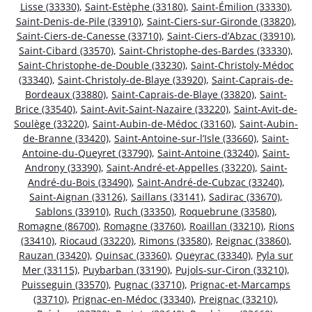
Lisse (33330)
,
Saint-Estèphe (33180)
,
Saint-Émilion (33330)
,
Saint-Denis-de-Pile (33910)
,
Saint-Ciers-sur-Gironde (33820)
,
Saint-Ciers-de-Canesse (33710)
,
Saint-Ciers-d’Abzac (33910)
,
Saint-Cibard (33570)
,
Saint-Christophe-des-Bardes (33330)
,
Saint-Christophe-de-Double (33230)
,
Saint-Christoly-Médoc
(33340)
,
Saint-Christoly-de-Blaye (33920)
,
Saint-Caprais-de-
Bordeaux (33880)
,
Saint-Caprais-de-Blaye (33820)
,
Saint-
Brice (33540)
,
Saint-Avit-Saint-Nazaire (33220)
,
Saint-Avit-de-
Soulège (33220)
,
Saint-Aubin-de-Médoc (33160)
,
Saint-Aubin-
de-Branne (33420)
,
Saint-Antoine-sur-l’Isle (33660)
,
Saint-
Antoine-du-Queyret (33790)
,
Saint-Antoine (33240)
,
Saint-
Androny (33390)
,
Saint-André-et-Appelles (33220)
,
Saint-
André-du-Bois (33490)
,
Saint-André-de-Cubzac (33240)
,
Saint-Aignan (33126)
,
Saillans (33141)
,
Sadirac (33670)
,
Sablons (33910)
,
Ruch (33350)
,
Roquebrune (33580)
,
Romagne (86700)
,
Romagne (33760)
,
Roaillan (33210)
,
Rions
(33410)
,
Riocaud (33220)
,
Rimons (33580)
,
Reignac (33860)
,
Rauzan (33420)
,
Quinsac (33360)
,
Queyrac (33340)
,
Pyla sur
Mer (33115)
,
Puybarban (33190)
,
Pujols-sur-Ciron (33210)
,
Puisseguin (33570)
,
Pugnac (33710)
,
Prignac-et-Marcamps
(33710)
,
Prignac-en-Médoc (33340)
,
Preignac (33210)
,