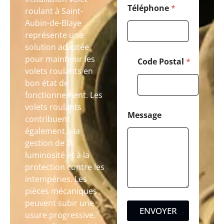
Téléphone
*
roulant à Saint-
Aubin-de-Blaye
représente une
solution adaptée
pour maintenir les
Code Postal
*
volets roulants en
bon état de
fonctionnement. Les
volets roulants
Message
contribuent
également à la
gestion de la
luminosité et à la
protection contre les
intempéries. Les
pièces mécaniques
peuvent subir une
ENVOYER
usure progressive.