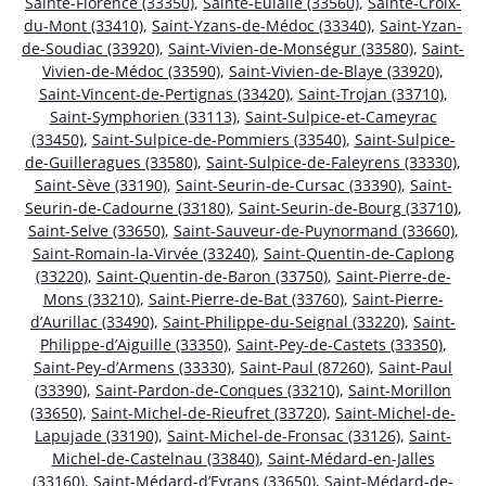
Sainte-Florence (33350)
,
Sainte-Eulalie (33560)
,
Sainte-Croix-
du-Mont (33410)
,
Saint-Yzans-de-Médoc (33340)
,
Saint-Yzan-
de-Soudiac (33920)
,
Saint-Vivien-de-Monségur (33580)
,
Saint-
Vivien-de-Médoc (33590)
,
Saint-Vivien-de-Blaye (33920)
,
Saint-Vincent-de-Pertignas (33420)
,
Saint-Trojan (33710)
,
Saint-Symphorien (33113)
,
Saint-Sulpice-et-Cameyrac
(33450)
,
Saint-Sulpice-de-Pommiers (33540)
,
Saint-Sulpice-
de-Guilleragues (33580)
,
Saint-Sulpice-de-Faleyrens (33330)
,
Saint-Sève (33190)
,
Saint-Seurin-de-Cursac (33390)
,
Saint-
Seurin-de-Cadourne (33180)
,
Saint-Seurin-de-Bourg (33710)
,
Saint-Selve (33650)
,
Saint-Sauveur-de-Puynormand (33660)
,
Saint-Romain-la-Virvée (33240)
,
Saint-Quentin-de-Caplong
(33220)
,
Saint-Quentin-de-Baron (33750)
,
Saint-Pierre-de-
Mons (33210)
,
Saint-Pierre-de-Bat (33760)
,
Saint-Pierre-
d’Aurillac (33490)
,
Saint-Philippe-du-Seignal (33220)
,
Saint-
Philippe-d’Aiguille (33350)
,
Saint-Pey-de-Castets (33350)
,
Saint-Pey-d’Armens (33330)
,
Saint-Paul (87260)
,
Saint-Paul
(33390)
,
Saint-Pardon-de-Conques (33210)
,
Saint-Morillon
(33650)
,
Saint-Michel-de-Rieufret (33720)
,
Saint-Michel-de-
Lapujade (33190)
,
Saint-Michel-de-Fronsac (33126)
,
Saint-
Michel-de-Castelnau (33840)
,
Saint-Médard-en-Jalles
(33160)
,
Saint-Médard-d’Eyrans (33650)
,
Saint-Médard-de-