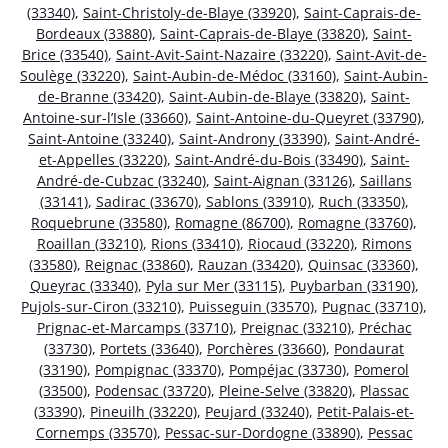
(33340)
,
Saint-Christoly-de-Blaye (33920)
,
Saint-Caprais-de-
Bordeaux (33880)
,
Saint-Caprais-de-Blaye (33820)
,
Saint-
Brice (33540)
,
Saint-Avit-Saint-Nazaire (33220)
,
Saint-Avit-de-
Soulège (33220)
,
Saint-Aubin-de-Médoc (33160)
,
Saint-Aubin-
de-Branne (33420)
,
Saint-Aubin-de-Blaye (33820)
,
Saint-
Antoine-sur-l’Isle (33660)
,
Saint-Antoine-du-Queyret (33790)
,
Saint-Antoine (33240)
,
Saint-Androny (33390)
,
Saint-André-
et-Appelles (33220)
,
Saint-André-du-Bois (33490)
,
Saint-
André-de-Cubzac (33240)
,
Saint-Aignan (33126)
,
Saillans
(33141)
,
Sadirac (33670)
,
Sablons (33910)
,
Ruch (33350)
,
Roquebrune (33580)
,
Romagne (86700)
,
Romagne (33760)
,
Roaillan (33210)
,
Rions (33410)
,
Riocaud (33220)
,
Rimons
(33580)
,
Reignac (33860)
,
Rauzan (33420)
,
Quinsac (33360)
,
Queyrac (33340)
,
Pyla sur Mer (33115)
,
Puybarban (33190)
,
Pujols-sur-Ciron (33210)
,
Puisseguin (33570)
,
Pugnac (33710)
,
Prignac-et-Marcamps (33710)
,
Preignac (33210)
,
Préchac
(33730)
,
Portets (33640)
,
Porchères (33660)
,
Pondaurat
(33190)
,
Pompignac (33370)
,
Pompéjac (33730)
,
Pomerol
(33500)
,
Podensac (33720)
,
Pleine-Selve (33820)
,
Plassac
(33390)
,
Pineuilh (33220)
,
Peujard (33240)
,
Petit-Palais-et-
Cornemps (33570)
,
Pessac-sur-Dordogne (33890)
,
Pessac