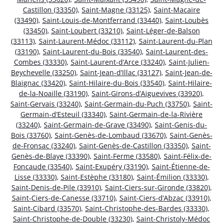
Castillon (33350)
,
Saint-Magne (33125)
,
Saint-Macaire
(33490)
,
Saint-Louis-de-Montferrand (33440)
,
Saint-Loubès
(33450)
,
Saint-Loubert (33210)
,
Saint-Léger-de-Balson
(33113)
,
Saint-Laurent-Médoc (33112)
,
Saint-Laurent-du-Plan
(33190)
,
Saint-Laurent-du-Bois (33540)
,
Saint-Laurent-des-
Combes (33330)
,
Saint-Laurent-d’Arce (33240)
,
Saint-Julien-
Beychevelle (33250)
,
Saint-Jean-d’Illac (33127)
,
Saint-Jean-de-
Blaignac (33420)
,
Saint-Hilaire-du-Bois (33540)
,
Saint-Hilaire-
de-la-Noaille (33190)
,
Saint-Girons-d’Aiguevives (33920)
,
Saint-Gervais (33240)
,
Saint-Germain-du-Puch (33750)
,
Saint-
Germain-d’Esteuil (33340)
,
Saint-Germain-de-la-Rivière
(33240)
,
Saint-Germain-de-Grave (33490)
,
Saint-Genis-du-
Bois (33760)
,
Saint-Genès-de-Lombaud (33670)
,
Saint-Genès-
de-Fronsac (33240)
,
Saint-Genès-de-Castillon (33350)
,
Saint-
Genès-de-Blaye (33390)
,
Saint-Ferme (33580)
,
Saint-Félix-de-
Foncaude (33540)
,
Saint-Exupéry (33190)
,
Saint-Étienne-de-
Lisse (33330)
,
Saint-Estèphe (33180)
,
Saint-Émilion (33330)
,
Saint-Denis-de-Pile (33910)
,
Saint-Ciers-sur-Gironde (33820)
,
Saint-Ciers-de-Canesse (33710)
,
Saint-Ciers-d’Abzac (33910)
,
Saint-Cibard (33570)
,
Saint-Christophe-des-Bardes (33330)
,
Saint-Christophe-de-Double (33230)
,
Saint-Christoly-Médoc