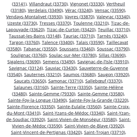
(33141)
,
Villandraut (33730)
,
Vignonet (33330)
,
Vertheuil
(33180)
,
Verdelais (33490)
,
Vérac (33240)
,
Vensac (33590)
,
Vendays-Montalivet (33930)
,
Vayres (33870)
,
Valeyrac (33340)
,
Uzeste (33730)
,
Tresses (33370)
,
Toulenne (33210)
,
Tizac-de-
Lapouyade (33620)
,
Tizac-de-Curton (33420)
,
Teuillac (33710)
,
Taussat-les-Bains (33148)
,
Tauriac (33710)
,
Tarnès (33240)
,
Targon (33760)
,
Talence (33400)
,
Talais (33590)
,
Taillecavat
(33580)
,
Tabanac (33550)
,
Soussans (33460)
,
Soussac (33790)
,
Soulignac (33760)
,
Soulac-sur-Mer (33780)
,
Sillas (33690)
,
Sigalens (33690)
,
Semens (33490)
,
Savignac-de-l’Isle (33910)
,
Savignac (33124)
,
Sauviac (33430)
,
Sauveterre-de-Guyenne
(33540)
,
Sauternes (33210)
,
Saumos (33680)
,
Saugon (33920)
,
Saucats (33650)
,
Samonac (33710)
,
Sallebœuf (33370)
,
Salaunes (33160)
,
Sainte-Terre (33350)
,
Sainte-Hélène
(33480)
,
Sainte-Gemme (79330)
,
Sainte-Gemme (33580)
,
Sainte-Foy-la-Longue (33490)
,
Sainte-Foy-la-Grande (33220)
,
Sainte-Florence (33350)
,
Sainte-Eulalie (33560)
,
Sainte-Croix-
du-Mont (33410)
,
Saint-Yzans-de-Médoc (33340)
,
Saint-Yzan-
de-Soudiac (33920)
,
Saint-Vivien-de-Monségur (33580)
,
Saint-
Vivien-de-Médoc (33590)
,
Saint-Vivien-de-Blaye (33920)
,
Saint-Vincent-de-Pertignas (33420)
,
Saint-Trojan (33710)
,