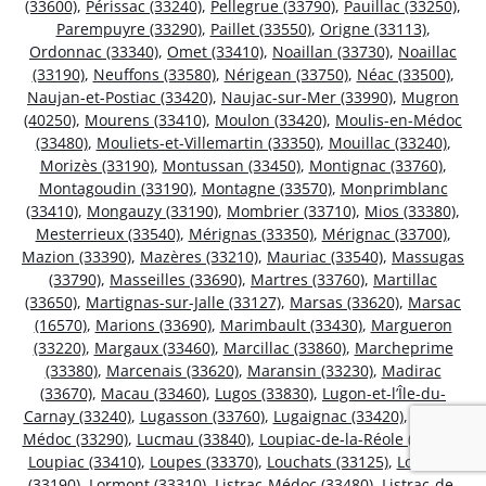
(33600)
,
Périssac (33240)
,
Pellegrue (33790)
,
Pauillac (33250)
,
Parempuyre (33290)
,
Paillet (33550)
,
Origne (33113)
,
Ordonnac (33340)
,
Omet (33410)
,
Noaillan (33730)
,
Noaillac
(33190)
,
Neuffons (33580)
,
Nérigean (33750)
,
Néac (33500)
,
Naujan-et-Postiac (33420)
,
Naujac-sur-Mer (33990)
,
Mugron
(40250)
,
Mourens (33410)
,
Moulon (33420)
,
Moulis-en-Médoc
(33480)
,
Mouliets-et-Villemartin (33350)
,
Mouillac (33240)
,
Morizès (33190)
,
Montussan (33450)
,
Montignac (33760)
,
Montagoudin (33190)
,
Montagne (33570)
,
Monprimblanc
(33410)
,
Mongauzy (33190)
,
Mombrier (33710)
,
Mios (33380)
,
Mesterrieux (33540)
,
Mérignas (33350)
,
Mérignac (33700)
,
Mazion (33390)
,
Mazères (33210)
,
Mauriac (33540)
,
Massugas
(33790)
,
Masseilles (33690)
,
Martres (33760)
,
Martillac
(33650)
,
Martignas-sur-Jalle (33127)
,
Marsas (33620)
,
Marsac
(16570)
,
Marions (33690)
,
Marimbault (33430)
,
Margueron
(33220)
,
Margaux (33460)
,
Marcillac (33860)
,
Marcheprime
(33380)
,
Marcenais (33620)
,
Maransin (33230)
,
Madirac
(33670)
,
Macau (33460)
,
Lugos (33830)
,
Lugon-et-l’Île-du-
Carnay (33240)
,
Lugasson (33760)
,
Lugaignac (33420)
,
Ludon-
Médoc (33290)
,
Lucmau (33840)
,
Loupiac-de-la-Réole (33190)
,
Loupiac (33410)
,
Loupes (33370)
,
Louchats (33125)
,
Loubens
(33190)
,
Lormont (33310)
,
Listrac-Médoc (33480)
,
Listrac-de-