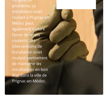
l’origine du
problème. Le
Installation volet
roulant à Prignac-en-
Médoc peut
également inclure
l’pose de volets
roulants. Les
interventions de
Installation volet
roulant permettent
de maintenir les
installations en bon
état dans la ville de
Prignac-en-Médoc.