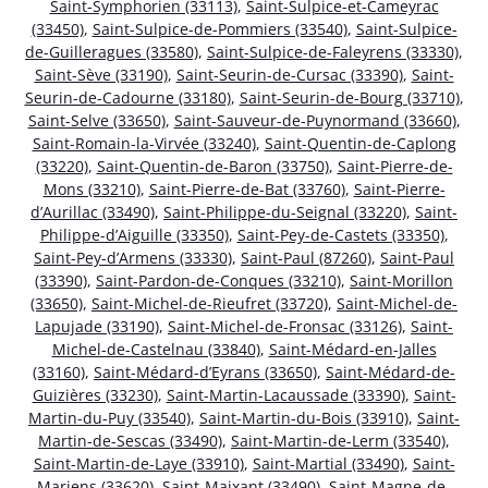
Saint-Symphorien (33113)
,
Saint-Sulpice-et-Cameyrac
(33450)
,
Saint-Sulpice-de-Pommiers (33540)
,
Saint-Sulpice-
de-Guilleragues (33580)
,
Saint-Sulpice-de-Faleyrens (33330)
,
Saint-Sève (33190)
,
Saint-Seurin-de-Cursac (33390)
,
Saint-
Seurin-de-Cadourne (33180)
,
Saint-Seurin-de-Bourg (33710)
,
Saint-Selve (33650)
,
Saint-Sauveur-de-Puynormand (33660)
,
Saint-Romain-la-Virvée (33240)
,
Saint-Quentin-de-Caplong
(33220)
,
Saint-Quentin-de-Baron (33750)
,
Saint-Pierre-de-
Mons (33210)
,
Saint-Pierre-de-Bat (33760)
,
Saint-Pierre-
d’Aurillac (33490)
,
Saint-Philippe-du-Seignal (33220)
,
Saint-
Philippe-d’Aiguille (33350)
,
Saint-Pey-de-Castets (33350)
,
Saint-Pey-d’Armens (33330)
,
Saint-Paul (87260)
,
Saint-Paul
(33390)
,
Saint-Pardon-de-Conques (33210)
,
Saint-Morillon
(33650)
,
Saint-Michel-de-Rieufret (33720)
,
Saint-Michel-de-
Lapujade (33190)
,
Saint-Michel-de-Fronsac (33126)
,
Saint-
Michel-de-Castelnau (33840)
,
Saint-Médard-en-Jalles
(33160)
,
Saint-Médard-d’Eyrans (33650)
,
Saint-Médard-de-
Guizières (33230)
,
Saint-Martin-Lacaussade (33390)
,
Saint-
Martin-du-Puy (33540)
,
Saint-Martin-du-Bois (33910)
,
Saint-
Martin-de-Sescas (33490)
,
Saint-Martin-de-Lerm (33540)
,
Saint-Martin-de-Laye (33910)
,
Saint-Martial (33490)
,
Saint-
Mariens (33620)
,
Saint-Maixant (33490)
,
Saint-Magne-de-