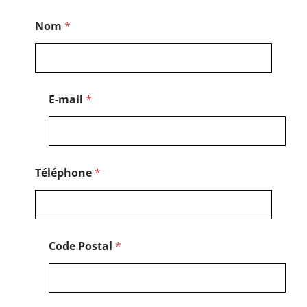
C
Nom
*
o
d
e
P
o
s
E-mail
*
t
a
l
*
Téléphone
*
Code Postal
*