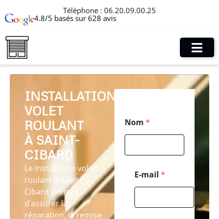
Téléphone :
06.20.09.00.25
4.8/5 basés sur 628 avis
INSTALLATION
VOLET
T
Nom
*
ROULANT
é
l
À SAINT-
é
p
CIBARD
h
Le Installation volet
o
E-mail
*
roulant à Saint-
n
e
Cibard permet
C
d’assurer la
o
réparation, la remise
d