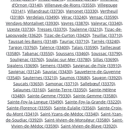
d’Ornon (33140)
,
Villenave-de-Rions (33550)
,
Villegouge
(33141)
,
Villandraut (33730)
,
Vignonet (33330)
,
Vertheuil
(33180)
,
Verdelais (33490)
,
Vérac (33240)
,
Vensac (33590)
,
Vendays-Montalivet (33930)
,
Vayres (33870)
,
Valeyrac (33340)
,
Uzeste (33730)
,
Tresses (33370)
,
Toulenne (33210)
,
Tizac-de-
Lapouyade (33620)
,
Tizac-de-Curton (33420)
,
Teuillac (33710)
,
Taussat-les-Bains (33148)
,
Tauriac (33710)
,
Tarnès (33240)
,
Targon (33760)
,
Talence (33400)
,
Talais (33590)
,
Taillecavat
(33580)
,
Tabanac (33550)
,
Soussans (33460)
,
Soussac (33790)
,
Soulignac (33760)
,
Soulac-sur-Mer (33780)
,
Sillas (33690)
,
Sigalens (33690)
,
Semens (33490)
,
Savignac-de-l’Isle (33910)
,
Savignac (33124)
,
Sauviac (33430)
,
Sauveterre-de-Guyenne
(33540)
,
Sauternes (33210)
,
Saumos (33680)
,
Saugon (33920)
,
Saucats (33650)
,
Samonac (33710)
,
Sallebœuf (33370)
,
Salaunes (33160)
,
Sainte-Terre (33350)
,
Sainte-Hélène
(33480)
,
Sainte-Gemme (79330)
,
Sainte-Gemme (33580)
,
Sainte-Foy-la-Longue (33490)
,
Sainte-Foy-la-Grande (33220)
,
Sainte-Florence (33350)
,
Sainte-Eulalie (33560)
,
Sainte-Croix-
du-Mont (33410)
,
Saint-Yzans-de-Médoc (33340)
,
Saint-Yzan-
de-Soudiac (33920)
,
Saint-Vivien-de-Monségur (33580)
,
Saint-
Vivien-de-Médoc (33590)
,
Saint-Vivien-de-Blaye (33920)
,