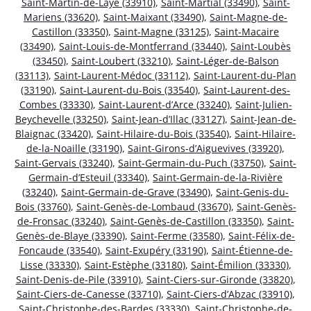
Saint-Martin-de-Laye (33910)
,
Saint-Martial (33490)
,
Saint-
Mariens (33620)
,
Saint-Maixant (33490)
,
Saint-Magne-de-
Castillon (33350)
,
Saint-Magne (33125)
,
Saint-Macaire
(33490)
,
Saint-Louis-de-Montferrand (33440)
,
Saint-Loubès
(33450)
,
Saint-Loubert (33210)
,
Saint-Léger-de-Balson
(33113)
,
Saint-Laurent-Médoc (33112)
,
Saint-Laurent-du-Plan
(33190)
,
Saint-Laurent-du-Bois (33540)
,
Saint-Laurent-des-
Combes (33330)
,
Saint-Laurent-d’Arce (33240)
,
Saint-Julien-
Beychevelle (33250)
,
Saint-Jean-d’Illac (33127)
,
Saint-Jean-de-
Blaignac (33420)
,
Saint-Hilaire-du-Bois (33540)
,
Saint-Hilaire-
de-la-Noaille (33190)
,
Saint-Girons-d’Aiguevives (33920)
,
Saint-Gervais (33240)
,
Saint-Germain-du-Puch (33750)
,
Saint-
Germain-d’Esteuil (33340)
,
Saint-Germain-de-la-Rivière
(33240)
,
Saint-Germain-de-Grave (33490)
,
Saint-Genis-du-
Bois (33760)
,
Saint-Genès-de-Lombaud (33670)
,
Saint-Genès-
de-Fronsac (33240)
,
Saint-Genès-de-Castillon (33350)
,
Saint-
Genès-de-Blaye (33390)
,
Saint-Ferme (33580)
,
Saint-Félix-de-
Foncaude (33540)
,
Saint-Exupéry (33190)
,
Saint-Étienne-de-
Lisse (33330)
,
Saint-Estèphe (33180)
,
Saint-Émilion (33330)
,
Saint-Denis-de-Pile (33910)
,
Saint-Ciers-sur-Gironde (33820)
,
Saint-Ciers-de-Canesse (33710)
,
Saint-Ciers-d’Abzac (33910)
,
Saint-Christophe-des-Bardes (33330)
,
Saint-Christophe-de-