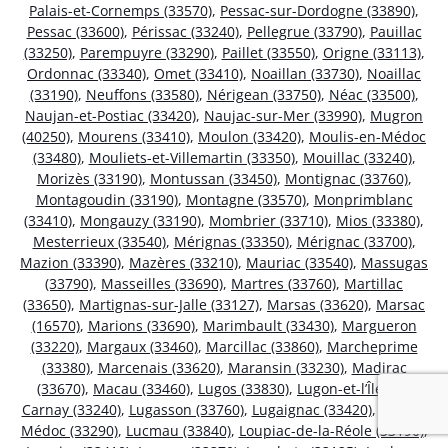
Palais-et-Cornemps (33570)
,
Pessac-sur-Dordogne (33890)
,
Pessac (33600)
,
Périssac (33240)
,
Pellegrue (33790)
,
Pauillac
(33250)
,
Parempuyre (33290)
,
Paillet (33550)
,
Origne (33113)
,
Ordonnac (33340)
,
Omet (33410)
,
Noaillan (33730)
,
Noaillac
(33190)
,
Neuffons (33580)
,
Nérigean (33750)
,
Néac (33500)
,
Naujan-et-Postiac (33420)
,
Naujac-sur-Mer (33990)
,
Mugron
(40250)
,
Mourens (33410)
,
Moulon (33420)
,
Moulis-en-Médoc
(33480)
,
Mouliets-et-Villemartin (33350)
,
Mouillac (33240)
,
Morizès (33190)
,
Montussan (33450)
,
Montignac (33760)
,
Montagoudin (33190)
,
Montagne (33570)
,
Monprimblanc
(33410)
,
Mongauzy (33190)
,
Mombrier (33710)
,
Mios (33380)
,
Mesterrieux (33540)
,
Mérignas (33350)
,
Mérignac (33700)
,
Mazion (33390)
,
Mazères (33210)
,
Mauriac (33540)
,
Massugas
(33790)
,
Masseilles (33690)
,
Martres (33760)
,
Martillac
(33650)
,
Martignas-sur-Jalle (33127)
,
Marsas (33620)
,
Marsac
(16570)
,
Marions (33690)
,
Marimbault (33430)
,
Margueron
(33220)
,
Margaux (33460)
,
Marcillac (33860)
,
Marcheprime
(33380)
,
Marcenais (33620)
,
Maransin (33230)
,
Madirac
(33670)
,
Macau (33460)
,
Lugos (33830)
,
Lugon-et-l’Île-du-
Carnay (33240)
,
Lugasson (33760)
,
Lugaignac (33420)
,
Ludon-
Médoc (33290)
,
Lucmau (33840)
,
Loupiac-de-la-Réole (33190)
,