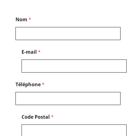
N
Nom
*
o
m
*
P
o
s
E-mail
*
t
a
l
Téléphone
*
Code Postal
*