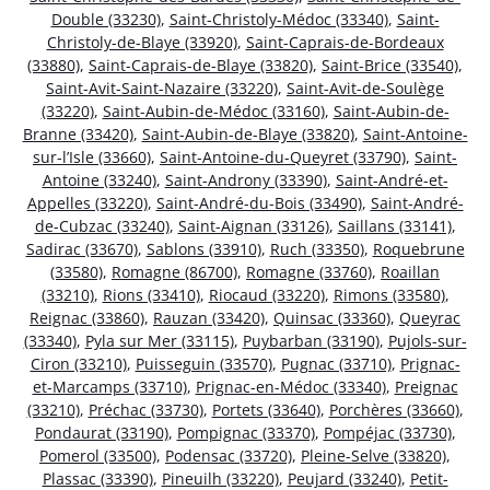
Double (33230)
,
Saint-Christoly-Médoc (33340)
,
Saint-
Christoly-de-Blaye (33920)
,
Saint-Caprais-de-Bordeaux
(33880)
,
Saint-Caprais-de-Blaye (33820)
,
Saint-Brice (33540)
,
Saint-Avit-Saint-Nazaire (33220)
,
Saint-Avit-de-Soulège
(33220)
,
Saint-Aubin-de-Médoc (33160)
,
Saint-Aubin-de-
Branne (33420)
,
Saint-Aubin-de-Blaye (33820)
,
Saint-Antoine-
sur-l’Isle (33660)
,
Saint-Antoine-du-Queyret (33790)
,
Saint-
Antoine (33240)
,
Saint-Androny (33390)
,
Saint-André-et-
Appelles (33220)
,
Saint-André-du-Bois (33490)
,
Saint-André-
de-Cubzac (33240)
,
Saint-Aignan (33126)
,
Saillans (33141)
,
Sadirac (33670)
,
Sablons (33910)
,
Ruch (33350)
,
Roquebrune
(33580)
,
Romagne (86700)
,
Romagne (33760)
,
Roaillan
(33210)
,
Rions (33410)
,
Riocaud (33220)
,
Rimons (33580)
,
Reignac (33860)
,
Rauzan (33420)
,
Quinsac (33360)
,
Queyrac
(33340)
,
Pyla sur Mer (33115)
,
Puybarban (33190)
,
Pujols-sur-
Ciron (33210)
,
Puisseguin (33570)
,
Pugnac (33710)
,
Prignac-
et-Marcamps (33710)
,
Prignac-en-Médoc (33340)
,
Preignac
(33210)
,
Préchac (33730)
,
Portets (33640)
,
Porchères (33660)
,
Pondaurat (33190)
,
Pompignac (33370)
,
Pompéjac (33730)
,
Pomerol (33500)
,
Podensac (33720)
,
Pleine-Selve (33820)
,
Plassac (33390)
,
Pineuilh (33220)
,
Peujard (33240)
,
Petit-