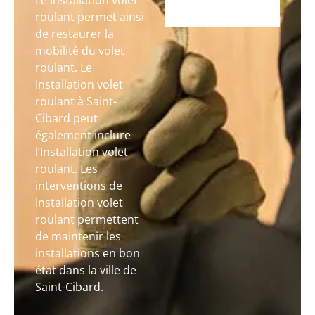
Le Installation volet
roulant permet ainsi
de restaurer la
mobilité du volet
roulant. Le
Installation volet
roulant à Saint-
Cibard peut
également inclure
l’Installation volet
roulant. Les
interventions de
Installation volet
roulant permettent
de maintenir les
installations en bon
état dans la ville de
Saint-Cibard.