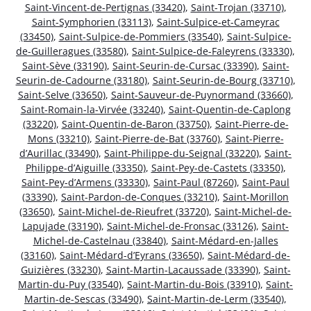
Saint-Vincent-de-Pertignas (33420)
,
Saint-Trojan (33710)
,
Saint-Symphorien (33113)
,
Saint-Sulpice-et-Cameyrac
(33450)
,
Saint-Sulpice-de-Pommiers (33540)
,
Saint-Sulpice-
de-Guilleragues (33580)
,
Saint-Sulpice-de-Faleyrens (33330)
,
Saint-Sève (33190)
,
Saint-Seurin-de-Cursac (33390)
,
Saint-
Seurin-de-Cadourne (33180)
,
Saint-Seurin-de-Bourg (33710)
,
Saint-Selve (33650)
,
Saint-Sauveur-de-Puynormand (33660)
,
Saint-Romain-la-Virvée (33240)
,
Saint-Quentin-de-Caplong
(33220)
,
Saint-Quentin-de-Baron (33750)
,
Saint-Pierre-de-
Mons (33210)
,
Saint-Pierre-de-Bat (33760)
,
Saint-Pierre-
d’Aurillac (33490)
,
Saint-Philippe-du-Seignal (33220)
,
Saint-
Philippe-d’Aiguille (33350)
,
Saint-Pey-de-Castets (33350)
,
Saint-Pey-d’Armens (33330)
,
Saint-Paul (87260)
,
Saint-Paul
(33390)
,
Saint-Pardon-de-Conques (33210)
,
Saint-Morillon
(33650)
,
Saint-Michel-de-Rieufret (33720)
,
Saint-Michel-de-
Lapujade (33190)
,
Saint-Michel-de-Fronsac (33126)
,
Saint-
Michel-de-Castelnau (33840)
,
Saint-Médard-en-Jalles
(33160)
,
Saint-Médard-d’Eyrans (33650)
,
Saint-Médard-de-
Guizières (33230)
,
Saint-Martin-Lacaussade (33390)
,
Saint-
Martin-du-Puy (33540)
,
Saint-Martin-du-Bois (33910)
,
Saint-
Martin-de-Sescas (33490)
,
Saint-Martin-de-Lerm (33540)
,