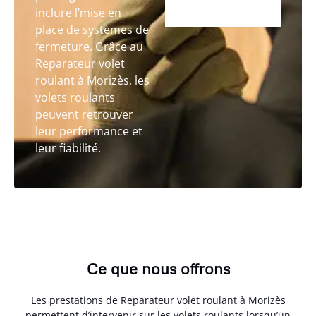
inclure l’mise en
place de systèmes de
fermeture. Grâce au
Reparateur volet
roulant à Morizès, les
volets roulants
peuvent retrouver
leur performance et
leur fiabilité.
Ce que nous offrons
Les prestations de Reparateur volet roulant à Morizès
permettent d’intervenir sur les volets roulants lorsqu’un