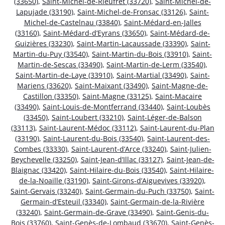
(33650)
,
Saint-Michel-de-Rieufret (33720)
,
Saint-Michel-de-
Lapujade (33190)
,
Saint-Michel-de-Fronsac (33126)
,
Saint-
Michel-de-Castelnau (33840)
,
Saint-Médard-en-Jalles
(33160)
,
Saint-Médard-d’Eyrans (33650)
,
Saint-Médard-de-
Guizières (33230)
,
Saint-Martin-Lacaussade (33390)
,
Saint-
Martin-du-Puy (33540)
,
Saint-Martin-du-Bois (33910)
,
Saint-
Martin-de-Sescas (33490)
,
Saint-Martin-de-Lerm (33540)
,
Saint-Martin-de-Laye (33910)
,
Saint-Martial (33490)
,
Saint-
Mariens (33620)
,
Saint-Maixant (33490)
,
Saint-Magne-de-
Castillon (33350)
,
Saint-Magne (33125)
,
Saint-Macaire
(33490)
,
Saint-Louis-de-Montferrand (33440)
,
Saint-Loubès
(33450)
,
Saint-Loubert (33210)
,
Saint-Léger-de-Balson
(33113)
,
Saint-Laurent-Médoc (33112)
,
Saint-Laurent-du-Plan
(33190)
,
Saint-Laurent-du-Bois (33540)
,
Saint-Laurent-des-
Combes (33330)
,
Saint-Laurent-d’Arce (33240)
,
Saint-Julien-
Beychevelle (33250)
,
Saint-Jean-d’Illac (33127)
,
Saint-Jean-de-
Blaignac (33420)
,
Saint-Hilaire-du-Bois (33540)
,
Saint-Hilaire-
de-la-Noaille (33190)
,
Saint-Girons-d’Aiguevives (33920)
,
Saint-Gervais (33240)
,
Saint-Germain-du-Puch (33750)
,
Saint-
Germain-d’Esteuil (33340)
,
Saint-Germain-de-la-Rivière
(33240)
,
Saint-Germain-de-Grave (33490)
,
Saint-Genis-du-
Bois (33760)
,
Saint-Genès-de-Lombaud (33670)
,
Saint-Genès-