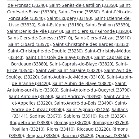
de-Fronsac (33240)
,
Saint-Genès-de-Castillon (33350)
,
Saint-
Genès-de-Blaye (33390)
,
Saint-Ferme (33580)
,
Saint-Félix-de-
Foncaude (33540)
,
Saint-Exupéry (33190)
,
Saint-Étienne-de-
Lisse (33330)
,
Saint-Estèphe (33180)
,
Saint-Émilion (33330)
,
Saint-Denis-de-Pile (33910)
,
Saint-Ciers-sur-Gironde (33820)
,
Saint-Ciers-de-Canesse (33710)
,
Saint-Ciers-d’Abzac (33910)
,
Saint-Cibard (33570)
,
Saint-Christophe-des-Bardes (33330)
,
Saint-Christophe-de-Double (33230)
,
Saint-Christoly-Médoc
(33340)
,
Saint-Christoly-de-Blaye (33920)
,
Saint-Caprais-de-
Bordeaux (33880)
,
Saint-Caprais-de-Blaye (33820)
,
Saint-
Brice (33540)
,
Saint-Avit-Saint-Nazaire (33220)
,
Saint-Avit-de-
Soulège (33220)
,
Saint-Aubin-de-Médoc (33160)
,
Saint-Aubin-
de-Branne (33420)
,
Saint-Aubin-de-Blaye (33820)
,
Saint-
Antoine-sur-l’Isle (33660)
,
Saint-Antoine-du-Queyret (33790)
,
Saint-Antoine (33240)
,
Saint-Androny (33390)
,
Saint-André-
et-Appelles (33220)
,
Saint-André-du-Bois (33490)
,
Saint-
André-de-Cubzac (33240)
,
Saint-Aignan (33126)
,
Saillans
(33141)
,
Sadirac (33670)
,
Sablons (33910)
,
Ruch (33350)
,
Roquebrune (33580)
,
Romagne (86700)
,
Romagne (33760)
,
Roaillan (33210)
,
Rions (33410)
,
Riocaud (33220)
,
Rimons
(33580)
,
Reignac (33860)
,
Rauzan (33420)
,
Quinsac (33360)
,