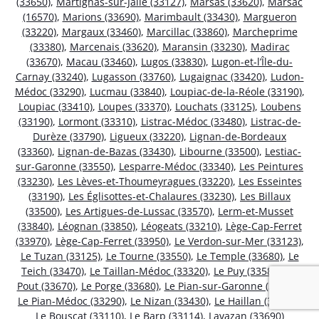
(33650)
,
Martignas-sur-Jalle (33127)
,
Marsas (33620)
,
Marsac
(16570)
,
Marions (33690)
,
Marimbault (33430)
,
Margueron
(33220)
,
Margaux (33460)
,
Marcillac (33860)
,
Marcheprime
(33380)
,
Marcenais (33620)
,
Maransin (33230)
,
Madirac
(33670)
,
Macau (33460)
,
Lugos (33830)
,
Lugon-et-l’Île-du-
Carnay (33240)
,
Lugasson (33760)
,
Lugaignac (33420)
,
Ludon-
Médoc (33290)
,
Lucmau (33840)
,
Loupiac-de-la-Réole (33190)
,
Loupiac (33410)
,
Loupes (33370)
,
Louchats (33125)
,
Loubens
(33190)
,
Lormont (33310)
,
Listrac-Médoc (33480)
,
Listrac-de-
Durèze (33790)
,
Ligueux (33220)
,
Lignan-de-Bordeaux
(33360)
,
Lignan-de-Bazas (33430)
,
Libourne (33500)
,
Lestiac-
sur-Garonne (33550)
,
Lesparre-Médoc (33340)
,
Les Peintures
(33230)
,
Les Lèves-et-Thoumeyragues (33220)
,
Les Esseintes
(33190)
,
Les Églisottes-et-Chalaures (33230)
,
Les Billaux
(33500)
,
Les Artigues-de-Lussac (33570)
,
Lerm-et-Musset
(33840)
,
Léognan (33850)
,
Léogeats (33210)
,
Lège-Cap-Ferret
(33970)
,
Lège-Cap-Ferret (33950)
,
Le Verdon-sur-Mer (33123)
,
Le Tuzan (33125)
,
Le Tourne (33550)
,
Le Temple (33680)
,
Le
Teich (33470)
,
Le Taillan-Médoc (33320)
,
Le Puy (33580)
,
Le
Pout (33670)
,
Le Porge (33680)
,
Le Pian-sur-Garonne (33490)
,
Le Pian-Médoc (33290)
,
Le Nizan (33430)
,
Le Haillan (33185)
,
Le Bouscat (33110)
,
Le Barp (33114)
,
Lavazan (33690)