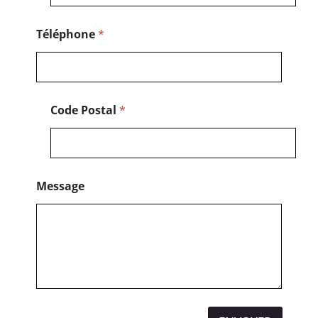
t
a
l
Téléphone
*
Code Postal
*
Message