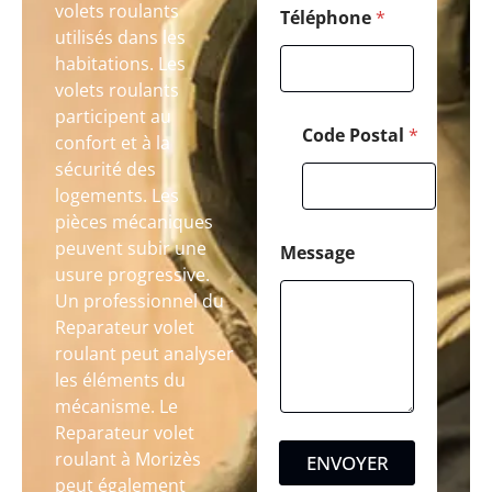
volets roulants
Téléphone
*
utilisés dans les
habitations. Les
volets roulants
participent au
Code Postal
*
confort et à la
sécurité des
logements. Les
pièces mécaniques
peuvent subir une
Message
usure progressive.
Un professionnel du
Reparateur volet
roulant peut analyser
les éléments du
mécanisme. Le
Reparateur volet
roulant à Morizès
ENVOYER
peut également