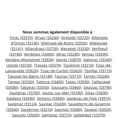
Nous sommes également disponible à
:
Yvrac (33370)
,
Virsac (33240)
,
Virelade (33720)
,
Villenave-
d’Ornon (33140)
,
Villenave-de-Rions (33550)
,
Villegouge
(33141)
,
Villandraut (33730)
,
Vignonet (33330)
,
Vertheuil
(33180)
,
Verdelais (33490)
,
Vérac (33240)
,
Vensac (33590)
,
Vendays-Montalivet (33930)
,
Vayres (33870)
,
Valeyrac (33340)
,
Uzeste (33730)
,
Tresses (33370)
,
Toulenne (33210)
,
Tizac-de-
Lapouyade (33620)
,
Tizac-de-Curton (33420)
,
Teuillac (33710)
,
Taussat-les-Bains (33148)
,
Tauriac (33710)
,
Tarnès (33240)
,
Targon (33760)
,
Talence (33400)
,
Talais (33590)
,
Taillecavat
(33580)
,
Tabanac (33550)
,
Soussans (33460)
,
Soussac (33790)
,
Soulignac (33760)
,
Soulac-sur-Mer (33780)
,
Sillas (33690)
,
Sigalens (33690)
,
Semens (33490)
,
Savignac-de-l’Isle (33910)
,
Savignac (33124)
,
Sauviac (33430)
,
Sauveterre-de-Guyenne
(33540)
,
Sauternes (33210)
,
Saumos (33680)
,
Saugon (33920)
,
Saucats (33650)
,
Samonac (33710)
,
Sallebœuf (33370)
,