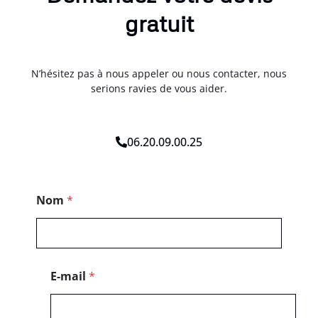
gratuit
N’hésitez pas à nous appeler ou nous contacter, nous
serions ravies de vous aider.
06.20.09.00.25
P
Nom
*
o
s
t
a
l
*
E-mail
*
P
o
s