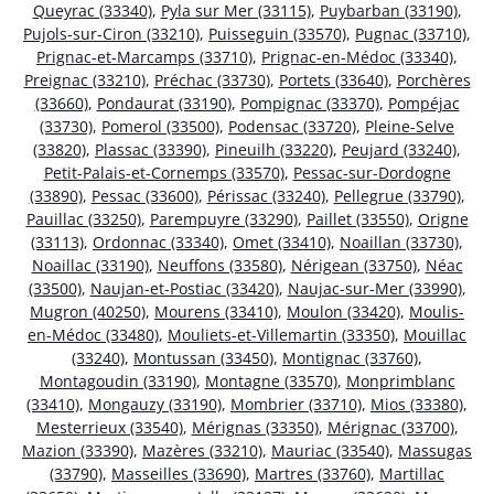
Queyrac (33340)
,
Pyla sur Mer (33115)
,
Puybarban (33190)
,
Pujols-sur-Ciron (33210)
,
Puisseguin (33570)
,
Pugnac (33710)
,
Prignac-et-Marcamps (33710)
,
Prignac-en-Médoc (33340)
,
Preignac (33210)
,
Préchac (33730)
,
Portets (33640)
,
Porchères
(33660)
,
Pondaurat (33190)
,
Pompignac (33370)
,
Pompéjac
(33730)
,
Pomerol (33500)
,
Podensac (33720)
,
Pleine-Selve
(33820)
,
Plassac (33390)
,
Pineuilh (33220)
,
Peujard (33240)
,
Petit-Palais-et-Cornemps (33570)
,
Pessac-sur-Dordogne
(33890)
,
Pessac (33600)
,
Périssac (33240)
,
Pellegrue (33790)
,
Pauillac (33250)
,
Parempuyre (33290)
,
Paillet (33550)
,
Origne
(33113)
,
Ordonnac (33340)
,
Omet (33410)
,
Noaillan (33730)
,
Noaillac (33190)
,
Neuffons (33580)
,
Nérigean (33750)
,
Néac
(33500)
,
Naujan-et-Postiac (33420)
,
Naujac-sur-Mer (33990)
,
Mugron (40250)
,
Mourens (33410)
,
Moulon (33420)
,
Moulis-
en-Médoc (33480)
,
Mouliets-et-Villemartin (33350)
,
Mouillac
(33240)
,
Montussan (33450)
,
Montignac (33760)
,
Montagoudin (33190)
,
Montagne (33570)
,
Monprimblanc
(33410)
,
Mongauzy (33190)
,
Mombrier (33710)
,
Mios (33380)
,
Mesterrieux (33540)
,
Mérignas (33350)
,
Mérignac (33700)
,
Mazion (33390)
,
Mazères (33210)
,
Mauriac (33540)
,
Massugas
(33790)
,
Masseilles (33690)
,
Martres (33760)
,
Martillac