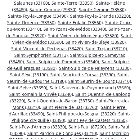
Salaunes (33160)
,
Sainte-Terre (33350)
,
Sainte-Hélène
(33480)
,
Sainte-Gemme (79330)
,
Sainte-Gemme (33580)
,
Sainte-Foy-la-Longue (33490)
,
Sainte-Foy-la-Grande (33220)
,
Sainte-Florence (33350)
,
Sainte-Eulalie (33560)
,
Sainte-Croix-
du-Mont (33410)
,
Saint-Yzans-de-Médoc (33340)
,
Saint-Yzan-
de-Soudiac (33920)
,
Saint-Vivien-de-Monségur (33580)
,
Saint-
Vivien-de-Médoc (33590)
,
Saint-Vivien-de-Blaye (33920)
,
Saint-Vincent-de-Pertignas (33420)
,
Saint-Trojan (33710)
,
Saint-Symphorien (33113)
,
Saint-Sulpice-et-Cameyrac
(33450)
,
Saint-Sulpice-de-Pommiers (33540)
,
Saint-Sulpice-
de-Guilleragues (33580)
,
Saint-Sulpice-de-Faleyrens (33330)
,
Saint-Sève (33190)
,
Saint-Seurin-de-Cursac (33390)
,
Saint-
Seurin-de-Cadourne (33180)
,
Saint-Seurin-de-Bourg (33710)
,
Saint-Selve (33650)
,
Saint-Sauveur-de-Puynormand (33660)
,
Saint-Romain-la-Virvée (33240)
,
Saint-Quentin-de-Caplong
(33220)
,
Saint-Quentin-de-Baron (33750)
,
Saint-Pierre-de-
Mons (33210)
,
Saint-Pierre-de-Bat (33760)
,
Saint-Pierre-
d’Aurillac (33490)
,
Saint-Philippe-du-Seignal (33220)
,
Saint-
Philippe-d’Aiguille (33350)
,
Saint-Pey-de-Castets (33350)
,
Saint-Pey-d’Armens (33330)
,
Saint-Paul (87260)
,
Saint-Paul
(33390)
,
Saint-Pardon-de-Conques (33210)
,
Saint-Morillon