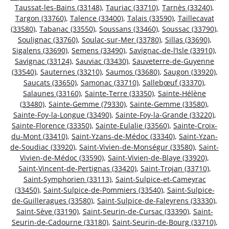
Taussat-les-Bains (33148)
,
Tauriac (33710)
,
Tarnès (33240)
,
Targon (33760)
,
Talence (33400)
,
Talais (33590)
,
Taillecavat
(33580)
,
Tabanac (33550)
,
Soussans (33460)
,
Soussac (33790)
,
Soulignac (33760)
,
Soulac-sur-Mer (33780)
,
Sillas (33690)
,
Sigalens (33690)
,
Semens (33490)
,
Savignac-de-l’Isle (33910)
,
Savignac (33124)
,
Sauviac (33430)
,
Sauveterre-de-Guyenne
(33540)
,
Sauternes (33210)
,
Saumos (33680)
,
Saugon (33920)
,
Saucats (33650)
,
Samonac (33710)
,
Sallebœuf (33370)
,
Salaunes (33160)
,
Sainte-Terre (33350)
,
Sainte-Hélène
(33480)
,
Sainte-Gemme (79330)
,
Sainte-Gemme (33580)
,
Sainte-Foy-la-Longue (33490)
,
Sainte-Foy-la-Grande (33220)
,
Sainte-Florence (33350)
,
Sainte-Eulalie (33560)
,
Sainte-Croix-
du-Mont (33410)
,
Saint-Yzans-de-Médoc (33340)
,
Saint-Yzan-
de-Soudiac (33920)
,
Saint-Vivien-de-Monségur (33580)
,
Saint-
Vivien-de-Médoc (33590)
,
Saint-Vivien-de-Blaye (33920)
,
Saint-Vincent-de-Pertignas (33420)
,
Saint-Trojan (33710)
,
Saint-Symphorien (33113)
,
Saint-Sulpice-et-Cameyrac
(33450)
,
Saint-Sulpice-de-Pommiers (33540)
,
Saint-Sulpice-
de-Guilleragues (33580)
,
Saint-Sulpice-de-Faleyrens (33330)
,
Saint-Sève (33190)
,
Saint-Seurin-de-Cursac (33390)
,
Saint-
Seurin-de-Cadourne (33180)
,
Saint-Seurin-de-Bourg (33710)
,