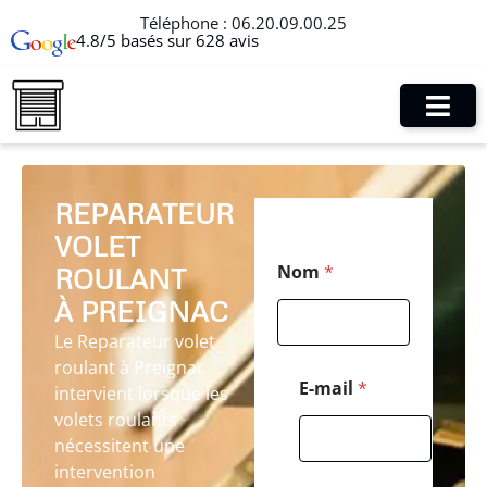
Téléphone :
06.20.09.00.25
4.8/5 basés sur 628 avis
REPARATEUR
VOLET
E
Nom
*
ROULANT
-
m
À PREIGNAC
a
i
Le Reparateur volet
l
roulant à Preignac
N
E-mail
*
intervient lorsque les
o
volets roulants
m
*
nécessitent une
intervention