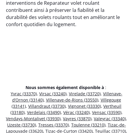
interventions de Reparateur volet roulant
contribuent ainsi à préserver la fiabilité et la
durabilité des volets roulants tout en améliorant le
confort quotidien du logement.
Nous sommes également disponible à
:
Yvrac (33370)
,
Virsac (33240)
,
Virelade (33720)
,
Villenave-
d’Ornon (33140)
,
Villenave-de-Rions (33550)
,
Villegouge
(33141)
,
Villandraut (33730)
,
Vignonet (33330)
,
Vertheuil
(33180)
,
Verdelais (33490)
,
Vérac (33240)
,
Vensac (33590)
,
Vendays-Montalivet (33930)
,
Vayres (33870)
,
Valeyrac (33340)
,
Uzeste (33730)
,
Tresses (33370)
,
Toulenne (33210)
,
Tizac-de-
Lapouyade (33620)
,
Tizac-de-Curton (33420)
,
Teuillac (33710)
,