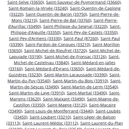
Saint-Selve (33650)
,
Saint-Sauveur-de-Puynormand (33660)
,
Saint-Romain-la-Virvée (33240)
,
Saint-Quentin-de-Caplong
(33220)
,
Saint-Quentin-de-Baron (33750)
,
Saint-Pierre-de-
Mons (33210)
,
Saint-Pierre-de-Bat (33760)
,
Saint-Pierre-
d’Aurillac (33490)
,
Saint-Philippe-du-Seignal (33220)
,
Saint-
Philippe-d’Aiguille (33350)
,
Saint-Pey-de-Castets (33350)
,
Saint-Pey-d’Armens (33330)
,
Saint-Paul (87260)
,
Saint-Paul
(33390)
,
Saint-Pardon-de-Conques (33210)
,
Saint-Morillon
(33650)
,
Saint-Michel-de-Rieufret (33720)
,
Saint-Michel-de-
Lapujade (33190)
,
Saint-Michel-de-Fronsac (33126)
,
Saint-
Michel-de-Castelnau (33840)
,
Saint-Médard-en-Jalles
(33160)
,
Saint-Médard-d’Eyrans (33650)
,
Saint-Médard-de-
Guizières (33230)
,
Saint-Martin-Lacaussade (33390)
,
Saint-
Martin-du-Puy (33540)
,
Saint-Martin-du-Bois (33910)
,
Saint-
Martin-de-Sescas (33490)
,
Saint-Martin-de-Lerm (33540)
,
Saint-Martin-de-Laye (33910)
,
Saint-Martial (33490)
,
Saint-
Mariens (33620)
,
Saint-Maixant (33490)
,
Saint-Magne-de-
Castillon (33350)
,
Saint-Magne (33125)
,
Saint-Macaire
(33490)
,
Saint-Louis-de-Montferrand (33440)
,
Saint-Loubès
(33450)
,
Saint-Loubert (33210)
,
Saint-Léger-de-Balson
(33113)
,
Saint-Laurent-Médoc (33112)
,
Saint-Laurent-du-Plan