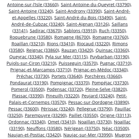
Antoine-sur-l’Isle (33660)
,
Saint-Antoine-du-Queyret (33790)
,
Saint-Antoine (33240)
,
Saint-Androny (33390)
,
Saint-André-
et-Appelles (33220)
,
Saint-André-du-Bois (33490)
,
Saint-
André-de-Cubzac (33240)
,
Saint-Aignan (33126)
,
Saillans
(33141)
,
Sadirac (33670)
,
Sablons (33910)
,
Ruch (33350)
,
Roquebrune (33580)
,
Romagne (86700)
,
Romagne (33760)
,
Roaillan (33210)
,
Rions (33410)
,
Riocaud (33220)
,
Rimons
(33580)
,
Reignac (33860)
,
Rauzan (33420)
,
Quinsac (33360)
,
Queyrac (33340)
,
Pyla sur Mer (33115)
,
Puybarban (33190)
,
Pujols-sur-Ciron (33210)
,
Puisseguin (33570)
,
Pugnac (33710)
,
Prignac-et-Marcamps (33710)
,
Prignac-en-Médoc (33340)
,
Préchac (33730)
,
Portets (33640)
,
Porchères (33660)
,
Pondaurat (33190)
,
Pompignac (33370)
,
Pompéjac (33730)
,
Pomerol (33500)
,
Podensac (33720)
,
Pleine-Selve (33820)
,
Plassac (33390)
,
Pineuilh (33220)
,
Peujard (33240)
,
Petit-
Palais-et-Cornemps (33570)
,
Pessac-sur-Dordogne (33890)
,
Pessac (33600)
,
Périssac (33240)
,
Pellegrue (33790)
,
Pauillac
(33250)
,
Parempuyre (33290)
,
Paillet (33550)
,
Origne (33113)
,
Ordonnac (33340)
,
Omet (33410)
,
Noaillan (33730)
,
Noaillac
(33190)
,
Neuffons (33580)
,
Nérigean (33750)
,
Néac (33500)
,
Naujan-et-Postiac (33420)
,
Naujac-sur-Mer (33990)
,
Mugron