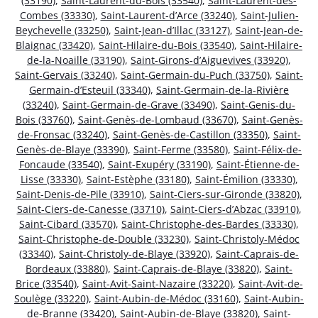
(33190)
,
Saint-Laurent-du-Bois (33540)
,
Saint-Laurent-des-
Combes (33330)
,
Saint-Laurent-d’Arce (33240)
,
Saint-Julien-
Beychevelle (33250)
,
Saint-Jean-d’Illac (33127)
,
Saint-Jean-de-
Blaignac (33420)
,
Saint-Hilaire-du-Bois (33540)
,
Saint-Hilaire-
de-la-Noaille (33190)
,
Saint-Girons-d’Aiguevives (33920)
,
Saint-Gervais (33240)
,
Saint-Germain-du-Puch (33750)
,
Saint-
Germain-d’Esteuil (33340)
,
Saint-Germain-de-la-Rivière
(33240)
,
Saint-Germain-de-Grave (33490)
,
Saint-Genis-du-
Bois (33760)
,
Saint-Genès-de-Lombaud (33670)
,
Saint-Genès-
de-Fronsac (33240)
,
Saint-Genès-de-Castillon (33350)
,
Saint-
Genès-de-Blaye (33390)
,
Saint-Ferme (33580)
,
Saint-Félix-de-
Foncaude (33540)
,
Saint-Exupéry (33190)
,
Saint-Étienne-de-
Lisse (33330)
,
Saint-Estèphe (33180)
,
Saint-Émilion (33330)
,
Saint-Denis-de-Pile (33910)
,
Saint-Ciers-sur-Gironde (33820)
,
Saint-Ciers-de-Canesse (33710)
,
Saint-Ciers-d’Abzac (33910)
,
Saint-Cibard (33570)
,
Saint-Christophe-des-Bardes (33330)
,
Saint-Christophe-de-Double (33230)
,
Saint-Christoly-Médoc
(33340)
,
Saint-Christoly-de-Blaye (33920)
,
Saint-Caprais-de-
Bordeaux (33880)
,
Saint-Caprais-de-Blaye (33820)
,
Saint-
Brice (33540)
,
Saint-Avit-Saint-Nazaire (33220)
,
Saint-Avit-de-
Soulège (33220)
,
Saint-Aubin-de-Médoc (33160)
,
Saint-Aubin-
de-Branne (33420)
,
Saint-Aubin-de-Blaye (33820)
,
Saint-