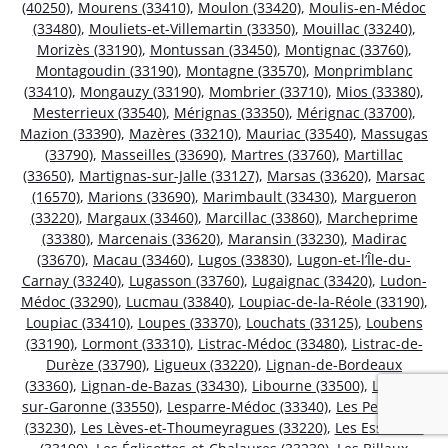
(40250)
,
Mourens (33410)
,
Moulon (33420)
,
Moulis-en-Médoc
(33480)
,
Mouliets-et-Villemartin (33350)
,
Mouillac (33240)
,
Morizès (33190)
,
Montussan (33450)
,
Montignac (33760)
,
Montagoudin (33190)
,
Montagne (33570)
,
Monprimblanc
(33410)
,
Mongauzy (33190)
,
Mombrier (33710)
,
Mios (33380)
,
Mesterrieux (33540)
,
Mérignas (33350)
,
Mérignac (33700)
,
Mazion (33390)
,
Mazères (33210)
,
Mauriac (33540)
,
Massugas
(33790)
,
Masseilles (33690)
,
Martres (33760)
,
Martillac
(33650)
,
Martignas-sur-Jalle (33127)
,
Marsas (33620)
,
Marsac
(16570)
,
Marions (33690)
,
Marimbault (33430)
,
Margueron
(33220)
,
Margaux (33460)
,
Marcillac (33860)
,
Marcheprime
(33380)
,
Marcenais (33620)
,
Maransin (33230)
,
Madirac
(33670)
,
Macau (33460)
,
Lugos (33830)
,
Lugon-et-l’Île-du-
Carnay (33240)
,
Lugasson (33760)
,
Lugaignac (33420)
,
Ludon-
Médoc (33290)
,
Lucmau (33840)
,
Loupiac-de-la-Réole (33190)
,
Loupiac (33410)
,
Loupes (33370)
,
Louchats (33125)
,
Loubens
(33190)
,
Lormont (33310)
,
Listrac-Médoc (33480)
,
Listrac-de-
Durèze (33790)
,
Ligueux (33220)
,
Lignan-de-Bordeaux
(33360)
,
Lignan-de-Bazas (33430)
,
Libourne (33500)
,
Lestiac-
sur-Garonne (33550)
,
Lesparre-Médoc (33340)
,
Les Peintures
(33230)
,
Les Lèves-et-Thoumeyragues (33220)
,
Les Esseintes