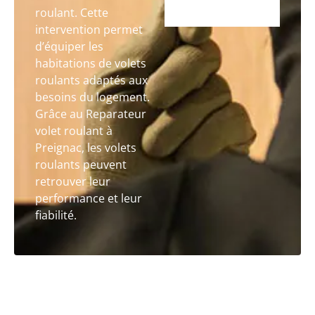
roulant. Cette
intervention permet
d’équiper les
habitations de volets
roulants adaptés aux
besoins du logement.
Grâce au Reparateur
volet roulant à
Preignac, les volets
roulants peuvent
retrouver leur
performance et leur
fiabilité.