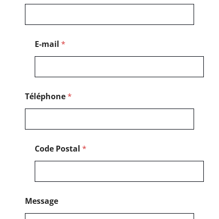
é
l
é
p
h
E-mail
*
o
n
e
*
Téléphone
*
Code Postal
*
Message