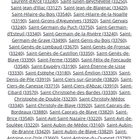
Laurent-d’Arce (33240)
,
Saint-Julien-Beychevelle (33250)
,
Saint-Jean-d’Illac (33127)
,
Saint-Jean-de-Blaignac (33420)
,
Saint-Hilaire-du-Bois (33540)
,
Saint-Hilaire-de-la-Noaille
(33190)
,
Saint-Girons-d’Aiguevives (33920)
,
Saint-Gervais
(33240)
,
Saint-Germain-du-Puch (33750)
,
Saint-Germain-
d’Esteuil (33340)
,
Saint-Germain-de-la-Rivière (33240)
,
Saint-
Germain-de-Grave (33490)
,
Saint-Genis-du-Bois (33760)
,
Saint-Genès-de-Lombaud (33670)
,
Saint-Genès-de-Fronsac
(33240)
,
Saint-Genès-de-Castillon (33350)
,
Saint-Genès-de-
Blaye (33390)
,
Saint-Ferme (33580)
,
Saint-Félix-de-Foncaude
(33540)
,
Saint-Exupéry (33190)
,
Saint-Étienne-de-Lisse
(33330)
,
Saint-Estèphe (33180)
,
Saint-Émilion (33330)
,
Saint-
Denis-de-Pile (33910)
,
Saint-Ciers-sur-Gironde (33820)
,
Saint-
Ciers-de-Canesse (33710)
,
Saint-Ciers-d’Abzac (33910)
,
Saint-
Cibard (33570)
,
Saint-Christophe-des-Bardes (33330)
,
Saint-
Christophe-de-Double (33230)
,
Saint-Christoly-Médoc
(33340)
,
Saint-Christoly-de-Blaye (33920)
,
Saint-Caprais-de-
Bordeaux (33880)
,
Saint-Caprais-de-Blaye (33820)
,
Saint-
Brice (33540)
,
Saint-Avit-Saint-Nazaire (33220)
,
Saint-Avit-de-
Soulège (33220)
,
Saint-Aubin-de-Médoc (33160)
,
Saint-Aubin-
de-Branne (33420)
,
Saint-Aubin-de-Blaye (33820)
,
Saint-
Antoine-sur-l’Isle (33660)
,
Saint-Antoine-du-Queyret (33790)
,