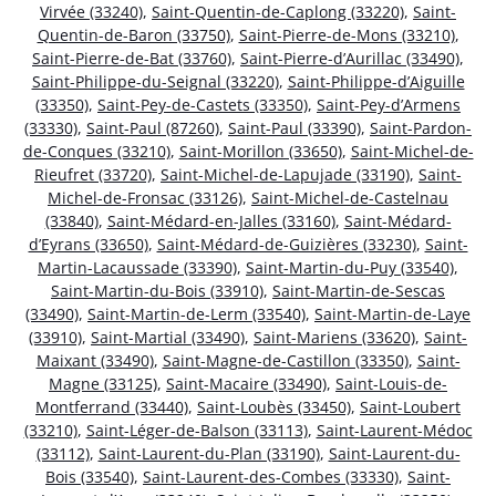
Virvée (33240)
,
Saint-Quentin-de-Caplong (33220)
,
Saint-
Quentin-de-Baron (33750)
,
Saint-Pierre-de-Mons (33210)
,
Saint-Pierre-de-Bat (33760)
,
Saint-Pierre-d’Aurillac (33490)
,
Saint-Philippe-du-Seignal (33220)
,
Saint-Philippe-d’Aiguille
(33350)
,
Saint-Pey-de-Castets (33350)
,
Saint-Pey-d’Armens
(33330)
,
Saint-Paul (87260)
,
Saint-Paul (33390)
,
Saint-Pardon-
de-Conques (33210)
,
Saint-Morillon (33650)
,
Saint-Michel-de-
Rieufret (33720)
,
Saint-Michel-de-Lapujade (33190)
,
Saint-
Michel-de-Fronsac (33126)
,
Saint-Michel-de-Castelnau
(33840)
,
Saint-Médard-en-Jalles (33160)
,
Saint-Médard-
d’Eyrans (33650)
,
Saint-Médard-de-Guizières (33230)
,
Saint-
Martin-Lacaussade (33390)
,
Saint-Martin-du-Puy (33540)
,
Saint-Martin-du-Bois (33910)
,
Saint-Martin-de-Sescas
(33490)
,
Saint-Martin-de-Lerm (33540)
,
Saint-Martin-de-Laye
(33910)
,
Saint-Martial (33490)
,
Saint-Mariens (33620)
,
Saint-
Maixant (33490)
,
Saint-Magne-de-Castillon (33350)
,
Saint-
Magne (33125)
,
Saint-Macaire (33490)
,
Saint-Louis-de-
Montferrand (33440)
,
Saint-Loubès (33450)
,
Saint-Loubert
(33210)
,
Saint-Léger-de-Balson (33113)
,
Saint-Laurent-Médoc
(33112)
,
Saint-Laurent-du-Plan (33190)
,
Saint-Laurent-du-
Bois (33540)
,
Saint-Laurent-des-Combes (33330)
,
Saint-