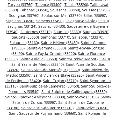
Targon (33760)
,
Talence (33400)
,
Talais (33590)
,
Taillecavat
(33580)
,
Tabanac (33550)
,
Soussans (33460)
,
Soussac (33790)
,
Soulignac (33760)
,
Soulac-sur-Mer (33780)
,
Sillas (33690)
,
Sigalens (33690)
,
Semens (33490)
,
Savignac-de-l’Isle (33910)
,
Savignac (33124)
,
Sauviac (33430)
,
Sauveterre-de-Guyenne
(33540)
,
Sauternes (33210)
,
Saumos (33680)
,
Saugon (33920)
,
Saucats (33650)
,
Samonac (33710)
,
Sallebœuf (33370)
,
Salaunes (33160)
,
Sainte-Hélène (33480)
,
Sainte-Gemme
(79330)
,
Sainte-Gemme (33580)
,
Sainte-Foy-la-Longue
(33490)
,
Sainte-Foy-la-Grande (33220)
,
Sainte-Florence
(33350)
,
Sainte-Eulalie (33560)
,
Sainte-Croix-du-Mont (33410)
,
Saint-Yzans-de-Médoc (33340)
,
Saint-Yzan-de-Soudiac
(33920)
,
Saint-Vivien-de-Monségur (33580)
,
Saint-Vivien-de-
Médoc (33590)
,
Saint-Vivien-de-Blaye (33920)
,
Saint-Vincent-
de-Pertignas (33420)
,
Saint-Trojan (33710)
,
Saint-Symphorien
(33113)
,
Saint-Sulpice-et-Cameyrac (33450)
,
Saint-Sulpice-de-
Pommiers (33540)
,
Saint-Sulpice-de-Guilleragues (33580)
,
Saint-Sulpice-de-Faleyrens (33330)
,
Saint-Sève (33190)
,
Saint-
Seurin-de-Cursac (33390)
,
Saint-Seurin-de-Cadourne
(33180)
,
Saint-Seurin-de-Bourg (33710)
,
Saint-Selve (33650)
,
Saint-Sauveur-de-Puynormand (33660)
,
Saint-Romain-la-