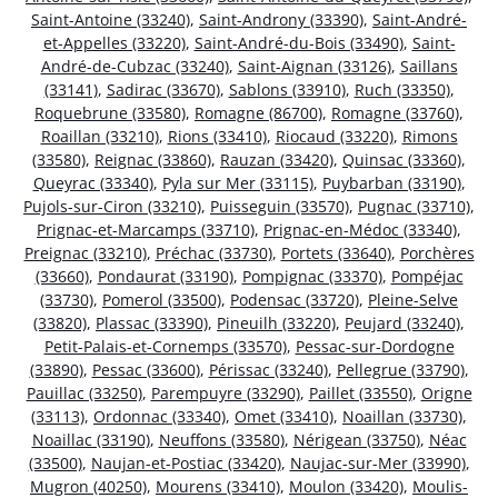
Saint-Antoine (33240)
,
Saint-Androny (33390)
,
Saint-André-
et-Appelles (33220)
,
Saint-André-du-Bois (33490)
,
Saint-
André-de-Cubzac (33240)
,
Saint-Aignan (33126)
,
Saillans
(33141)
,
Sadirac (33670)
,
Sablons (33910)
,
Ruch (33350)
,
Roquebrune (33580)
,
Romagne (86700)
,
Romagne (33760)
,
Roaillan (33210)
,
Rions (33410)
,
Riocaud (33220)
,
Rimons
(33580)
,
Reignac (33860)
,
Rauzan (33420)
,
Quinsac (33360)
,
Queyrac (33340)
,
Pyla sur Mer (33115)
,
Puybarban (33190)
,
Pujols-sur-Ciron (33210)
,
Puisseguin (33570)
,
Pugnac (33710)
,
Prignac-et-Marcamps (33710)
,
Prignac-en-Médoc (33340)
,
Preignac (33210)
,
Préchac (33730)
,
Portets (33640)
,
Porchères
(33660)
,
Pondaurat (33190)
,
Pompignac (33370)
,
Pompéjac
(33730)
,
Pomerol (33500)
,
Podensac (33720)
,
Pleine-Selve
(33820)
,
Plassac (33390)
,
Pineuilh (33220)
,
Peujard (33240)
,
Petit-Palais-et-Cornemps (33570)
,
Pessac-sur-Dordogne
(33890)
,
Pessac (33600)
,
Périssac (33240)
,
Pellegrue (33790)
,
Pauillac (33250)
,
Parempuyre (33290)
,
Paillet (33550)
,
Origne
(33113)
,
Ordonnac (33340)
,
Omet (33410)
,
Noaillan (33730)
,
Noaillac (33190)
,
Neuffons (33580)
,
Nérigean (33750)
,
Néac
(33500)
,
Naujan-et-Postiac (33420)
,
Naujac-sur-Mer (33990)
,
Mugron (40250)
,
Mourens (33410)
,
Moulon (33420)
,
Moulis-