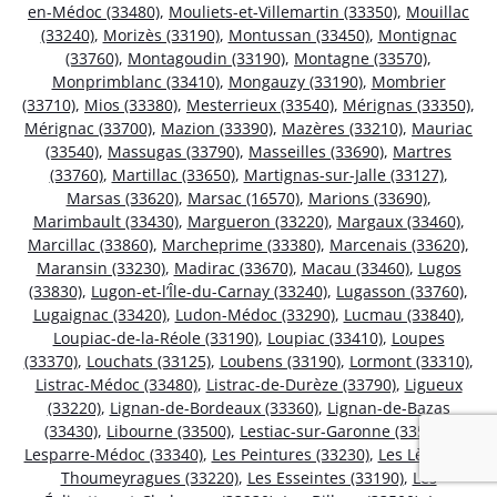
en-Médoc (33480)
,
Mouliets-et-Villemartin (33350)
,
Mouillac
(33240)
,
Morizès (33190)
,
Montussan (33450)
,
Montignac
(33760)
,
Montagoudin (33190)
,
Montagne (33570)
,
Monprimblanc (33410)
,
Mongauzy (33190)
,
Mombrier
(33710)
,
Mios (33380)
,
Mesterrieux (33540)
,
Mérignas (33350)
,
Mérignac (33700)
,
Mazion (33390)
,
Mazères (33210)
,
Mauriac
(33540)
,
Massugas (33790)
,
Masseilles (33690)
,
Martres
(33760)
,
Martillac (33650)
,
Martignas-sur-Jalle (33127)
,
Marsas (33620)
,
Marsac (16570)
,
Marions (33690)
,
Marimbault (33430)
,
Margueron (33220)
,
Margaux (33460)
,
Marcillac (33860)
,
Marcheprime (33380)
,
Marcenais (33620)
,
Maransin (33230)
,
Madirac (33670)
,
Macau (33460)
,
Lugos
(33830)
,
Lugon-et-l’Île-du-Carnay (33240)
,
Lugasson (33760)
,
Lugaignac (33420)
,
Ludon-Médoc (33290)
,
Lucmau (33840)
,
Loupiac-de-la-Réole (33190)
,
Loupiac (33410)
,
Loupes
(33370)
,
Louchats (33125)
,
Loubens (33190)
,
Lormont (33310)
,
Listrac-Médoc (33480)
,
Listrac-de-Durèze (33790)
,
Ligueux
(33220)
,
Lignan-de-Bordeaux (33360)
,
Lignan-de-Bazas
(33430)
,
Libourne (33500)
,
Lestiac-sur-Garonne (33550)
,
Lesparre-Médoc (33340)
,
Les Peintures (33230)
,
Les Lèves-et-
Thoumeyragues (33220)
,
Les Esseintes (33190)
,
Les