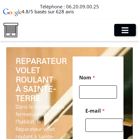
Téléphone :
06.20.09.00.25
4.8/5 basés sur 628 avis
REPARATEUR
VOLET
P
Nom
*
ROULANT
o
s
À SAINTE-
t
a
TERRE
l
Dans le domaine des
*
E-mail
*
fermetures de
M
e
l’habitat, le
s
Reparateur volet
s
roulant à Sainte-
a