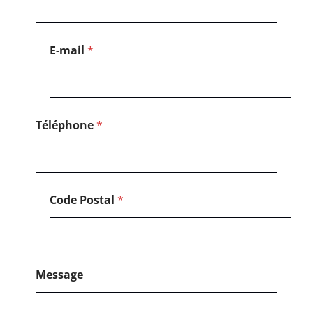
N
o
m
C
E-mail
*
o
d
e
Téléphone
*
Code Postal
*
Message