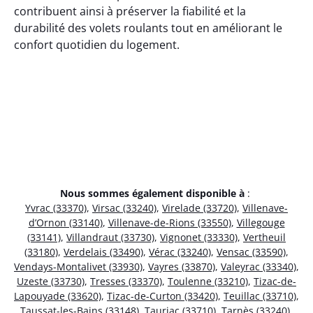
contribuent ainsi à préserver la fiabilité et la
durabilité des volets roulants tout en améliorant le
confort quotidien du logement.
Nous sommes également disponible à
:
Yvrac (33370)
,
Virsac (33240)
,
Virelade (33720)
,
Villenave-
d’Ornon (33140)
,
Villenave-de-Rions (33550)
,
Villegouge
(33141)
,
Villandraut (33730)
,
Vignonet (33330)
,
Vertheuil
(33180)
,
Verdelais (33490)
,
Vérac (33240)
,
Vensac (33590)
,
Vendays-Montalivet (33930)
,
Vayres (33870)
,
Valeyrac (33340)
,
Uzeste (33730)
,
Tresses (33370)
,
Toulenne (33210)
,
Tizac-de-
Lapouyade (33620)
,
Tizac-de-Curton (33420)
,
Teuillac (33710)
,
Taussat-les-Bains (33148)
,
Tauriac (33710)
,
Tarnès (33240)
,