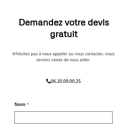
Demandez votre devis
gratuit
N’hésitez pas à nous appeler ou nous contacter, nous
serions ravies de vous aider.
06.20.09.00.25
N
Nom
*
o
m
E
-
m