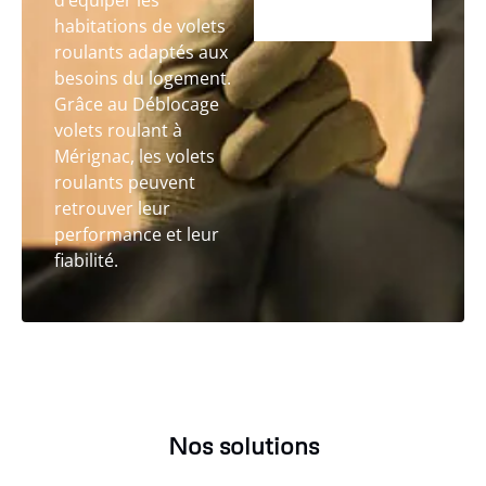
d’équiper les
habitations de volets
roulants adaptés aux
besoins du logement.
Grâce au Déblocage
volets roulant à
Mérignac, les volets
roulants peuvent
retrouver leur
performance et leur
fiabilité.
Nos solutions