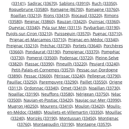
(33141)
,
Sadirac (33670)
,
Sablons (33910)
,
Ruch (33350)
,
Roquebrune (33580)
,
Romagne (86700)
,
Romagne (33760)
,
Roaillan (33210)
,
Rions (33410)
,
Riocaud (33220)
,
Rimons
(33580)
,
Reignac (33860)
,
Rauzan (33420)
,
Quinsac (33360)
,
Queyrac (33340)
,
Pyla sur Mer (33115)
,
Puybarban (33190)
,
Pujols-sur-Ciron (33210)
,
Puisseguin (33570)
,
Pugnac (33710)
,
Prignac-et-Marcamps (33710)
,
Prignac-en-Médoc (33340)
,
Preignac (33210)
,
Préchac (33730)
,
Portets (33640)
,
Porchères
(33660)
,
Pondaurat (33190)
,
Pompignac (33370)
,
Pompéjac
(33730)
,
Pomerol (33500)
,
Podensac (33720)
,
Pleine-Selve
(33820)
,
Plassac (33390)
,
Pineuilh (33220)
,
Peujard (33240)
,
Petit-Palais-et-Cornemps (33570)
,
Pessac-sur-Dordogne
(33890)
,
Pessac (33600)
,
Périssac (33240)
,
Pellegrue (33790)
,
Pauillac (33250)
,
Parempuyre (33290)
,
Paillet (33550)
,
Origne
(33113)
,
Ordonnac (33340)
,
Omet (33410)
,
Noaillan (33730)
,
Noaillac (33190)
,
Neuffons (33580)
,
Nérigean (33750)
,
Néac
(33500)
,
Naujan-et-Postiac (33420)
,
Naujac-sur-Mer (33990)
,
Mugron (40250)
,
Mourens (33410)
,
Moulon (33420)
,
Moulis-
en-Médoc (33480)
,
Mouliets-et-Villemartin (33350)
,
Mouillac
(33240)
,
Morizès (33190)
,
Montussan (33450)
,
Montignac
(33760)
,
Montagoudin (33190)
,
Montagne (33570)
,