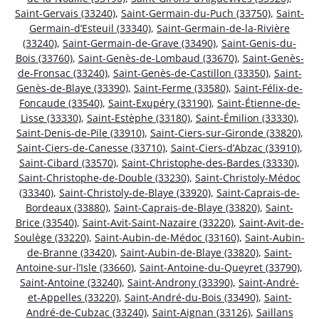
Saint-Gervais (33240)
,
Saint-Germain-du-Puch (33750)
,
Saint-
Germain-d’Esteuil (33340)
,
Saint-Germain-de-la-Rivière
(33240)
,
Saint-Germain-de-Grave (33490)
,
Saint-Genis-du-
Bois (33760)
,
Saint-Genès-de-Lombaud (33670)
,
Saint-Genès-
de-Fronsac (33240)
,
Saint-Genès-de-Castillon (33350)
,
Saint-
Genès-de-Blaye (33390)
,
Saint-Ferme (33580)
,
Saint-Félix-de-
Foncaude (33540)
,
Saint-Exupéry (33190)
,
Saint-Étienne-de-
Lisse (33330)
,
Saint-Estèphe (33180)
,
Saint-Émilion (33330)
,
Saint-Denis-de-Pile (33910)
,
Saint-Ciers-sur-Gironde (33820)
,
Saint-Ciers-de-Canesse (33710)
,
Saint-Ciers-d’Abzac (33910)
,
Saint-Cibard (33570)
,
Saint-Christophe-des-Bardes (33330)
,
Saint-Christophe-de-Double (33230)
,
Saint-Christoly-Médoc
(33340)
,
Saint-Christoly-de-Blaye (33920)
,
Saint-Caprais-de-
Bordeaux (33880)
,
Saint-Caprais-de-Blaye (33820)
,
Saint-
Brice (33540)
,
Saint-Avit-Saint-Nazaire (33220)
,
Saint-Avit-de-
Soulège (33220)
,
Saint-Aubin-de-Médoc (33160)
,
Saint-Aubin-
de-Branne (33420)
,
Saint-Aubin-de-Blaye (33820)
,
Saint-
Antoine-sur-l’Isle (33660)
,
Saint-Antoine-du-Queyret (33790)
,
Saint-Antoine (33240)
,
Saint-Androny (33390)
,
Saint-André-
et-Appelles (33220)
,
Saint-André-du-Bois (33490)
,
Saint-
André-de-Cubzac (33240)
,
Saint-Aignan (33126)
,
Saillans