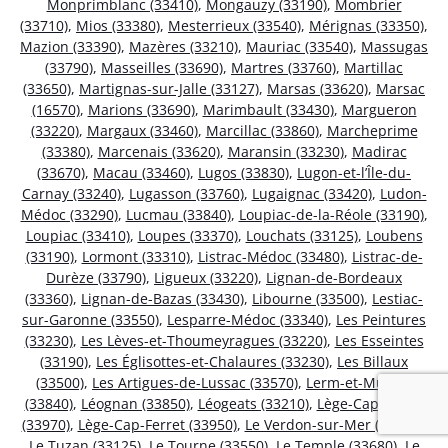
Monprimblanc (33410)
,
Mongauzy (33190)
,
Mombrier
(33710)
,
Mios (33380)
,
Mesterrieux (33540)
,
Mérignas (33350)
,
Mazion (33390)
,
Mazères (33210)
,
Mauriac (33540)
,
Massugas
(33790)
,
Masseilles (33690)
,
Martres (33760)
,
Martillac
(33650)
,
Martignas-sur-Jalle (33127)
,
Marsas (33620)
,
Marsac
(16570)
,
Marions (33690)
,
Marimbault (33430)
,
Margueron
(33220)
,
Margaux (33460)
,
Marcillac (33860)
,
Marcheprime
(33380)
,
Marcenais (33620)
,
Maransin (33230)
,
Madirac
(33670)
,
Macau (33460)
,
Lugos (33830)
,
Lugon-et-l’Île-du-
Carnay (33240)
,
Lugasson (33760)
,
Lugaignac (33420)
,
Ludon-
Médoc (33290)
,
Lucmau (33840)
,
Loupiac-de-la-Réole (33190)
,
Loupiac (33410)
,
Loupes (33370)
,
Louchats (33125)
,
Loubens
(33190)
,
Lormont (33310)
,
Listrac-Médoc (33480)
,
Listrac-de-
Durèze (33790)
,
Ligueux (33220)
,
Lignan-de-Bordeaux
(33360)
,
Lignan-de-Bazas (33430)
,
Libourne (33500)
,
Lestiac-
sur-Garonne (33550)
,
Lesparre-Médoc (33340)
,
Les Peintures
(33230)
,
Les Lèves-et-Thoumeyragues (33220)
,
Les Esseintes
(33190)
,
Les Églisottes-et-Chalaures (33230)
,
Les Billaux
(33500)
,
Les Artigues-de-Lussac (33570)
,
Lerm-et-Musset
(33840)
,
Léognan (33850)
,
Léogeats (33210)
,
Lège-Cap-Ferret
(33970)
,
Lège-Cap-Ferret (33950)
,
Le Verdon-sur-Mer (33123)
,
Le Tuzan (33125)
,
Le Tourne (33550)
,
Le Temple (33680)
,
Le