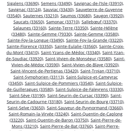
Sigalens (33690)
,
Semens (33490)
,
Savignac-de-l’Isle (33910)
,
Savignac (33124)
,
Sauviac (33430)
,
Sauveterre-de-Guyenne
(33540)
,
Sauternes (33210)
,
Saumos (33680)
,
Saugon (33920)
,
Saucats (33650)
,
Samonac (33710)
,
Sallebœuf (33370)
,
Salaunes (33160)
,
Sainte-Terre (33350)
,
Sainte-Hélène
(33480)
,
Sainte-Gemme (79330)
,
Sainte-Gemme (33580)
,
Sainte-Foy-la-Longue (33490)
,
Sainte-Foy-la-Grande (33220)
,
Sainte-Florence (33350)
,
Sainte-Eulalie (33560)
,
Sainte-Croix-
du-Mont (33410)
,
Saint-Yzans-de-Médoc (33340)
,
Saint-Yzan-
de-Soudiac (33920)
,
Saint-Vivien-de-Monségur (33580)
,
Saint-
Vivien-de-Médoc (33590)
,
Saint-Vivien-de-Blaye (33920)
,
Saint-Vincent-de-Pertignas (33420)
,
Saint-Trojan (33710)
,
Saint-Symphorien (33113)
,
Saint-Sulpice-et-Cameyrac
(33450)
,
Saint-Sulpice-de-Pommiers (33540)
,
Saint-Sulpice-
de-Guilleragues (33580)
,
Saint-Sulpice-de-Faleyrens (33330)
,
Saint-Sève (33190)
,
Saint-Seurin-de-Cursac (33390)
,
Saint-
Seurin-de-Cadourne (33180)
,
Saint-Seurin-de-Bourg (33710)
,
Saint-Selve (33650)
,
Saint-Sauveur-de-Puynormand (33660)
,
Saint-Romain-la-Virvée (33240)
,
Saint-Quentin-de-Caplong
(33220)
,
Saint-Quentin-de-Baron (33750)
,
Saint-Pierre-de-
Mons (33210)
,
Saint-Pierre-de-Bat (33760)
,
Saint-Pierre-