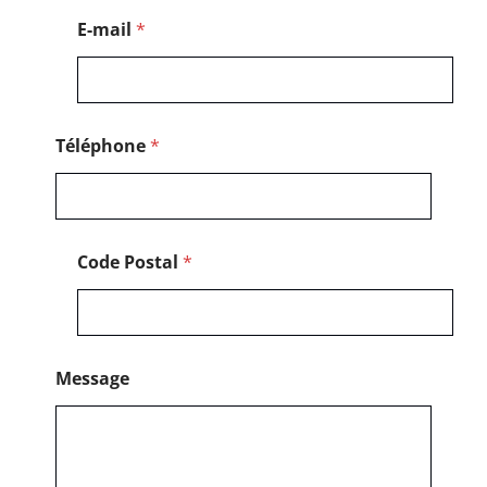
a
E-mail
*
i
l
E
-
m
a
Téléphone
*
i
l
Code Postal
*
Message