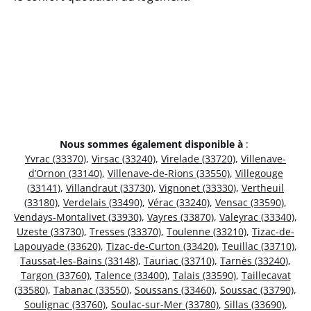
Nous sommes également disponible à
:
Yvrac (33370)
,
Virsac (33240)
,
Virelade (33720)
,
Villenave-
d’Ornon (33140)
,
Villenave-de-Rions (33550)
,
Villegouge
(33141)
,
Villandraut (33730)
,
Vignonet (33330)
,
Vertheuil
(33180)
,
Verdelais (33490)
,
Vérac (33240)
,
Vensac (33590)
,
Vendays-Montalivet (33930)
,
Vayres (33870)
,
Valeyrac (33340)
,
Uzeste (33730)
,
Tresses (33370)
,
Toulenne (33210)
,
Tizac-de-
Lapouyade (33620)
,
Tizac-de-Curton (33420)
,
Teuillac (33710)
,
Taussat-les-Bains (33148)
,
Tauriac (33710)
,
Tarnès (33240)
,
Targon (33760)
,
Talence (33400)
,
Talais (33590)
,
Taillecavat
(33580)
,
Tabanac (33550)
,
Soussans (33460)
,
Soussac (33790)
,
Soulignac (33760)
,
Soulac-sur-Mer (33780)
,
Sillas (33690)
,