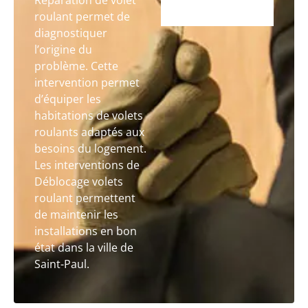
Réparation de volet
roulant permet de
diagnostiquer
l’origine du
problème. Cette
intervention permet
d’équiper les
habitations de volets
roulants adaptés aux
besoins du logement.
Les interventions de
Déblocage volets
roulant permettent
de maintenir les
installations en bon
état dans la ville de
Saint-Paul.