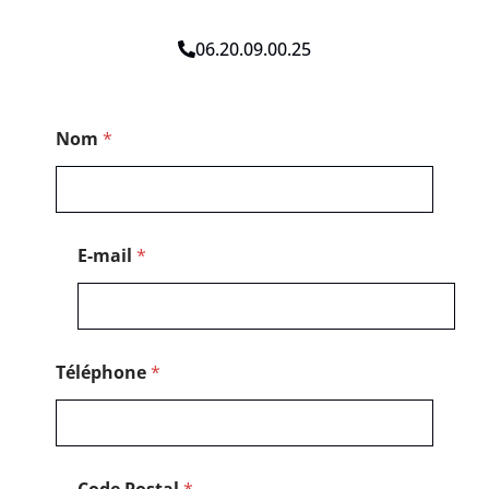
06.20.09.00.25
C
Nom
*
o
d
e
M
e
s
E-mail
*
s
a
g
e
Téléphone
*
Code Postal
*