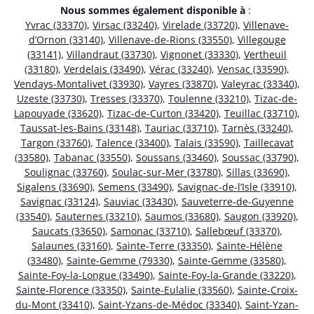
Nous sommes également disponible à
:
Yvrac (33370)
,
Virsac (33240)
,
Virelade (33720)
,
Villenave-
d’Ornon (33140)
,
Villenave-de-Rions (33550)
,
Villegouge
(33141)
,
Villandraut (33730)
,
Vignonet (33330)
,
Vertheuil
(33180)
,
Verdelais (33490)
,
Vérac (33240)
,
Vensac (33590)
,
Vendays-Montalivet (33930)
,
Vayres (33870)
,
Valeyrac (33340)
,
Uzeste (33730)
,
Tresses (33370)
,
Toulenne (33210)
,
Tizac-de-
Lapouyade (33620)
,
Tizac-de-Curton (33420)
,
Teuillac (33710)
,
Taussat-les-Bains (33148)
,
Tauriac (33710)
,
Tarnès (33240)
,
Targon (33760)
,
Talence (33400)
,
Talais (33590)
,
Taillecavat
(33580)
,
Tabanac (33550)
,
Soussans (33460)
,
Soussac (33790)
,
Soulignac (33760)
,
Soulac-sur-Mer (33780)
,
Sillas (33690)
,
Sigalens (33690)
,
Semens (33490)
,
Savignac-de-l’Isle (33910)
,
Savignac (33124)
,
Sauviac (33430)
,
Sauveterre-de-Guyenne
(33540)
,
Sauternes (33210)
,
Saumos (33680)
,
Saugon (33920)
,
Saucats (33650)
,
Samonac (33710)
,
Sallebœuf (33370)
,
Salaunes (33160)
,
Sainte-Terre (33350)
,
Sainte-Hélène
(33480)
,
Sainte-Gemme (79330)
,
Sainte-Gemme (33580)
,
Sainte-Foy-la-Longue (33490)
,
Sainte-Foy-la-Grande (33220)
,
Sainte-Florence (33350)
,
Sainte-Eulalie (33560)
,
Sainte-Croix-
du-Mont (33410)
,
Saint-Yzans-de-Médoc (33340)
,
Saint-Yzan-