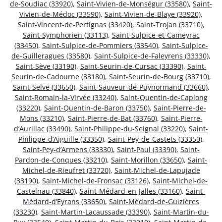
de-Soudiac (33920)
,
Saint-Vivien-de-Monségur (33580)
,
Saint-
Vivien-de-Médoc (33590)
,
Saint-Vivien-de-Blaye (33920)
,
Saint-Vincent-de-Pertignas (33420)
,
Saint-Trojan (33710)
,
Saint-Symphorien (33113)
,
Saint-Sulpice-et-Cameyrac
(33450)
,
Saint-Sulpice-de-Pommiers (33540)
,
Saint-Sulpice-
de-Guilleragues (33580)
,
Saint-Sulpice-de-Faleyrens (33330)
,
Saint-Sève (33190)
,
Saint-Seurin-de-Cursac (33390)
,
Saint-
Seurin-de-Cadourne (33180)
,
Saint-Seurin-de-Bourg (33710)
,
Saint-Selve (33650)
,
Saint-Sauveur-de-Puynormand (33660)
,
Saint-Romain-la-Virvée (33240)
,
Saint-Quentin-de-Caplong
(33220)
,
Saint-Quentin-de-Baron (33750)
,
Saint-Pierre-de-
Mons (33210)
,
Saint-Pierre-de-Bat (33760)
,
Saint-Pierre-
d’Aurillac (33490)
,
Saint-Philippe-du-Seignal (33220)
,
Saint-
Philippe-d’Aiguille (33350)
,
Saint-Pey-de-Castets (33350)
,
Saint-Pey-d’Armens (33330)
,
Saint-Paul (33390)
,
Saint-
Pardon-de-Conques (33210)
,
Saint-Morillon (33650)
,
Saint-
Michel-de-Rieufret (33720)
,
Saint-Michel-de-Lapujade
(33190)
,
Saint-Michel-de-Fronsac (33126)
,
Saint-Michel-de-
Castelnau (33840)
,
Saint-Médard-en-Jalles (33160)
,
Saint-
Médard-d’Eyrans (33650)
,
Saint-Médard-de-Guizières
(33230)
,
Saint-Martin-Lacaussade (33390)
,
Saint-Martin-du-