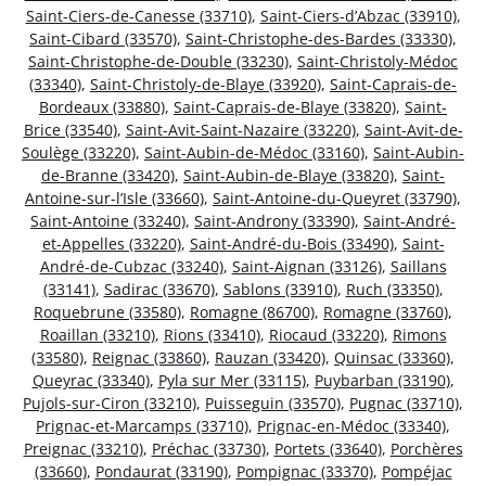
Saint-Ciers-de-Canesse (33710)
,
Saint-Ciers-d’Abzac (33910)
,
Saint-Cibard (33570)
,
Saint-Christophe-des-Bardes (33330)
,
Saint-Christophe-de-Double (33230)
,
Saint-Christoly-Médoc
(33340)
,
Saint-Christoly-de-Blaye (33920)
,
Saint-Caprais-de-
Bordeaux (33880)
,
Saint-Caprais-de-Blaye (33820)
,
Saint-
Brice (33540)
,
Saint-Avit-Saint-Nazaire (33220)
,
Saint-Avit-de-
Soulège (33220)
,
Saint-Aubin-de-Médoc (33160)
,
Saint-Aubin-
de-Branne (33420)
,
Saint-Aubin-de-Blaye (33820)
,
Saint-
Antoine-sur-l’Isle (33660)
,
Saint-Antoine-du-Queyret (33790)
,
Saint-Antoine (33240)
,
Saint-Androny (33390)
,
Saint-André-
et-Appelles (33220)
,
Saint-André-du-Bois (33490)
,
Saint-
André-de-Cubzac (33240)
,
Saint-Aignan (33126)
,
Saillans
(33141)
,
Sadirac (33670)
,
Sablons (33910)
,
Ruch (33350)
,
Roquebrune (33580)
,
Romagne (86700)
,
Romagne (33760)
,
Roaillan (33210)
,
Rions (33410)
,
Riocaud (33220)
,
Rimons
(33580)
,
Reignac (33860)
,
Rauzan (33420)
,
Quinsac (33360)
,
Queyrac (33340)
,
Pyla sur Mer (33115)
,
Puybarban (33190)
,
Pujols-sur-Ciron (33210)
,
Puisseguin (33570)
,
Pugnac (33710)
,
Prignac-et-Marcamps (33710)
,
Prignac-en-Médoc (33340)
,
Preignac (33210)
,
Préchac (33730)
,
Portets (33640)
,
Porchères
(33660)
,
Pondaurat (33190)
,
Pompignac (33370)
,
Pompéjac