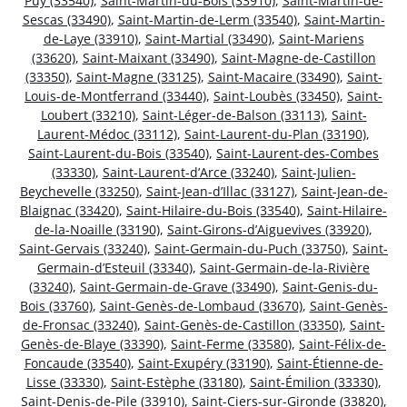
Puy (33540)
,
Saint-Martin-du-Bois (33910)
,
Saint-Martin-de-
Sescas (33490)
,
Saint-Martin-de-Lerm (33540)
,
Saint-Martin-
de-Laye (33910)
,
Saint-Martial (33490)
,
Saint-Mariens
(33620)
,
Saint-Maixant (33490)
,
Saint-Magne-de-Castillon
(33350)
,
Saint-Magne (33125)
,
Saint-Macaire (33490)
,
Saint-
Louis-de-Montferrand (33440)
,
Saint-Loubès (33450)
,
Saint-
Loubert (33210)
,
Saint-Léger-de-Balson (33113)
,
Saint-
Laurent-Médoc (33112)
,
Saint-Laurent-du-Plan (33190)
,
Saint-Laurent-du-Bois (33540)
,
Saint-Laurent-des-Combes
(33330)
,
Saint-Laurent-d’Arce (33240)
,
Saint-Julien-
Beychevelle (33250)
,
Saint-Jean-d’Illac (33127)
,
Saint-Jean-de-
Blaignac (33420)
,
Saint-Hilaire-du-Bois (33540)
,
Saint-Hilaire-
de-la-Noaille (33190)
,
Saint-Girons-d’Aiguevives (33920)
,
Saint-Gervais (33240)
,
Saint-Germain-du-Puch (33750)
,
Saint-
Germain-d’Esteuil (33340)
,
Saint-Germain-de-la-Rivière
(33240)
,
Saint-Germain-de-Grave (33490)
,
Saint-Genis-du-
Bois (33760)
,
Saint-Genès-de-Lombaud (33670)
,
Saint-Genès-
de-Fronsac (33240)
,
Saint-Genès-de-Castillon (33350)
,
Saint-
Genès-de-Blaye (33390)
,
Saint-Ferme (33580)
,
Saint-Félix-de-
Foncaude (33540)
,
Saint-Exupéry (33190)
,
Saint-Étienne-de-
Lisse (33330)
,
Saint-Estèphe (33180)
,
Saint-Émilion (33330)
,
Saint-Denis-de-Pile (33910)
,
Saint-Ciers-sur-Gironde (33820)
,