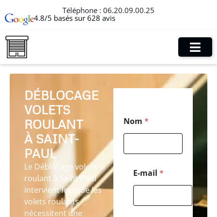
Téléphone :
06.20.09.00.25
4.8/5 basés sur 628 avis
DÉBLOCAGE
VOLETS
C
Nom
*
ROULANT
o
d
À SAINT-
e
*
PAUL
*
Le Déblocage volets
E-mail
*
roulant à Saint-Paul
intervient lorsque les
volets roulants
nécessitent une