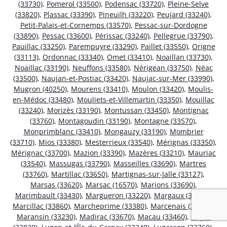
(33730)
,
Pomerol (33500)
,
Podensac (33720)
,
Pleine-Selve
(33820)
,
Plassac (33390)
,
Pineuilh (33220)
,
Peujard (33240)
,
Petit-Palais-et-Cornemps (33570)
,
Pessac-sur-Dordogne
(33890)
,
Pessac (33600)
,
Périssac (33240)
,
Pellegrue (33790)
,
Pauillac (33250)
,
Parempuyre (33290)
,
Paillet (33550)
,
Origne
(33113)
,
Ordonnac (33340)
,
Omet (33410)
,
Noaillan (33730)
,
Noaillac (33190)
,
Neuffons (33580)
,
Nérigean (33750)
,
Néac
(33500)
,
Naujan-et-Postiac (33420)
,
Naujac-sur-Mer (33990)
,
Mugron (40250)
,
Mourens (33410)
,
Moulon (33420)
,
Moulis-
en-Médoc (33480)
,
Mouliets-et-Villemartin (33350)
,
Mouillac
(33240)
,
Morizès (33190)
,
Montussan (33450)
,
Montignac
(33760)
,
Montagoudin (33190)
,
Montagne (33570)
,
Monprimblanc (33410)
,
Mongauzy (33190)
,
Mombrier
(33710)
,
Mios (33380)
,
Mesterrieux (33540)
,
Mérignas (33350)
,
Mérignac (33700)
,
Mazion (33390)
,
Mazères (33210)
,
Mauriac
(33540)
,
Massugas (33790)
,
Masseilles (33690)
,
Martres
(33760)
,
Martillac (33650)
,
Martignas-sur-Jalle (33127)
,
Marsas (33620)
,
Marsac (16570)
,
Marions (33690)
,
Marimbault (33430)
,
Margueron (33220)
,
Margaux (33460)
,
Marcillac (33860)
,
Marcheprime (33380)
,
Marcenais (33620)
,
Maransin (33230)
,
Madirac (33670)
,
Macau (33460)
,
Lugos