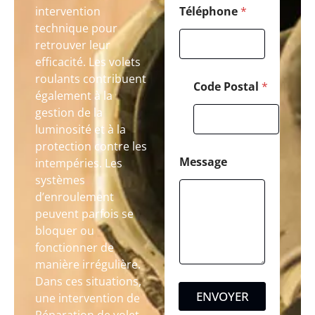
intervention
Téléphone
*
technique pour
retrouver leur
efficacité. Les volets
roulants contribuent
Code Postal
*
également à la
gestion de la
luminosité et à la
protection contre les
Message
intempéries. Les
systèmes
d’enroulement
peuvent parfois se
bloquer ou
fonctionner de
manière irrégulière.
Dans ces situations,
ENVOYER
une intervention de