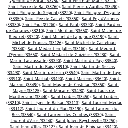
Quentin-de-Baron (33750)
,
Saint-Pierre-de-Mons (33210)
,
Saint-Pierre-de-Bat (33760)
,
Saint-Pierre-d’Aurillac (33490)
,
Saint-Philippe-du-Seignal (33220)
,
Saint-Philippe-d’Aiguille
(33350)
,
Saint-Pey-de-Castets (33350)
,
Saint-Pey-d’Armens
(33330)
,
Saint-Paul (87260)
,
Saint-Paul (33390)
,
Saint-Pardon-
de-Conques (33210)
,
Saint-Morillon (33650)
,
Saint-Michel-de-
Rieufret (33720)
,
Saint-Michel-de-Lapujade (33190)
,
Saint-
Michel-de-Fronsac (33126)
,
Saint-Michel-de-Castelnau
(33840)
,
Saint-Médard-en-Jalles (33160)
,
Saint-Médard-
d’Eyrans (33650)
,
Saint-Médard-de-Guizières (33230)
,
Saint-
Martin-Lacaussade (33390)
,
Saint-Martin-du-Puy (33540)
,
Saint-Martin-du-Bois (33910)
,
Saint-Martin-de-Sescas
(33490)
,
Saint-Martin-de-Lerm (33540)
,
Saint-Martin-de-Laye
(33910)
,
Saint-Martial (33490)
,
Saint-Mariens (33620)
,
Saint-
Maixant (33490)
,
Saint-Magne-de-Castillon (33350)
,
Saint-
Magne (33125)
,
Saint-Macaire (33490)
,
Saint-Louis-de-
Montferrand (33440)
,
Saint-Loubès (33450)
,
Saint-Loubert
(33210)
,
Saint-Léger-de-Balson (33113)
,
Saint-Laurent-Médoc
(33112)
,
Saint-Laurent-du-Plan (33190)
,
Saint-Laurent-du-
Bois (33540)
,
Saint-Laurent-des-Combes (33330)
,
Saint-
Laurent-d’Arce (33240)
,
Saint-Julien-Beychevelle (33250)
,
Saint-Jean-d’Illac (33127)
,
Saint-Jean-de-Blaignac (33420)
,