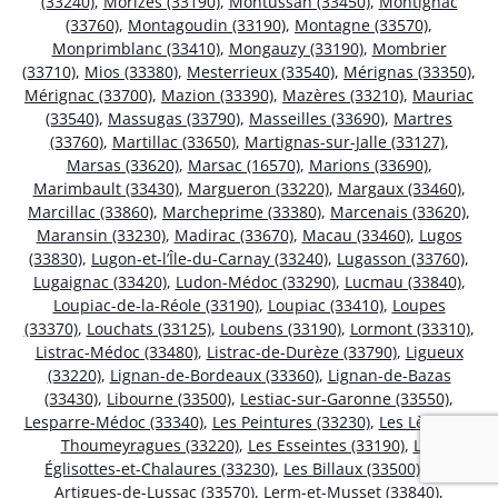
(33240)
,
Morizès (33190)
,
Montussan (33450)
,
Montignac
(33760)
,
Montagoudin (33190)
,
Montagne (33570)
,
Monprimblanc (33410)
,
Mongauzy (33190)
,
Mombrier
(33710)
,
Mios (33380)
,
Mesterrieux (33540)
,
Mérignas (33350)
,
Mérignac (33700)
,
Mazion (33390)
,
Mazères (33210)
,
Mauriac
(33540)
,
Massugas (33790)
,
Masseilles (33690)
,
Martres
(33760)
,
Martillac (33650)
,
Martignas-sur-Jalle (33127)
,
Marsas (33620)
,
Marsac (16570)
,
Marions (33690)
,
Marimbault (33430)
,
Margueron (33220)
,
Margaux (33460)
,
Marcillac (33860)
,
Marcheprime (33380)
,
Marcenais (33620)
,
Maransin (33230)
,
Madirac (33670)
,
Macau (33460)
,
Lugos
(33830)
,
Lugon-et-l’Île-du-Carnay (33240)
,
Lugasson (33760)
,
Lugaignac (33420)
,
Ludon-Médoc (33290)
,
Lucmau (33840)
,
Loupiac-de-la-Réole (33190)
,
Loupiac (33410)
,
Loupes
(33370)
,
Louchats (33125)
,
Loubens (33190)
,
Lormont (33310)
,
Listrac-Médoc (33480)
,
Listrac-de-Durèze (33790)
,
Ligueux
(33220)
,
Lignan-de-Bordeaux (33360)
,
Lignan-de-Bazas
(33430)
,
Libourne (33500)
,
Lestiac-sur-Garonne (33550)
,
Lesparre-Médoc (33340)
,
Les Peintures (33230)
,
Les Lèves-et-
Thoumeyragues (33220)
,
Les Esseintes (33190)
,
Les
Églisottes-et-Chalaures (33230)
,
Les Billaux (33500)
,
Les
Artigues-de-Lussac (33570)
,
Lerm-et-Musset (33840)
,