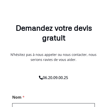
Demandez votre devis
gratuit
N’hésitez pas à nous appeler ou nous contacter, nous
serions ravies de vous aider.
06.20.09.00.25
M
Nom
*
e
s