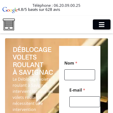
Téléphone :
06.20.09.00.25
4.8/5 basés sur 628 avis
DÉBLOCAGE
VOLETS
N
Nom
*
ROULANT
o
m
À SAVIGNAC
E
-
Le Déblocage volets
m
roulant à Savignac
a
E-mail
*
intervient lorsque les
i
volets roulants
l
N
nécessitent une
o
intervention
m