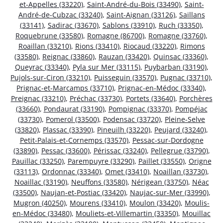
et-Appelles (33220)
,
Saint-André-du-Bois (33490)
,
Saint-
André-de-Cubzac (33240)
,
Saint-Aignan (33126)
,
Saillans
(33141)
,
Sadirac (33670)
,
Sablons (33910)
,
Ruch (33350)
,
Roquebrune (33580)
,
Romagne (86700)
,
Romagne (33760)
,
Roaillan (33210)
,
Rions (33410)
,
Riocaud (33220)
,
Rimons
(33580)
,
Reignac (33860)
,
Rauzan (33420)
,
Quinsac (33360)
,
Queyrac (33340)
,
Pyla sur Mer (33115)
,
Puybarban (33190)
,
Pujols-sur-Ciron (33210)
,
Puisseguin (33570)
,
Pugnac (33710)
,
Prignac-et-Marcamps (33710)
,
Prignac-en-Médoc (33340)
,
Preignac (33210)
,
Préchac (33730)
,
Portets (33640)
,
Porchères
(33660)
,
Pondaurat (33190)
,
Pompignac (33370)
,
Pompéjac
(33730)
,
Pomerol (33500)
,
Podensac (33720)
,
Pleine-Selve
(33820)
,
Plassac (33390)
,
Pineuilh (33220)
,
Peujard (33240)
,
Petit-Palais-et-Cornemps (33570)
,
Pessac-sur-Dordogne
(33890)
,
Pessac (33600)
,
Périssac (33240)
,
Pellegrue (33790)
,
Pauillac (33250)
,
Parempuyre (33290)
,
Paillet (33550)
,
Origne
(33113)
,
Ordonnac (33340)
,
Omet (33410)
,
Noaillan (33730)
,
Noaillac (33190)
,
Neuffons (33580)
,
Nérigean (33750)
,
Néac
(33500)
,
Naujan-et-Postiac (33420)
,
Naujac-sur-Mer (33990)
,
Mugron (40250)
,
Mourens (33410)
,
Moulon (33420)
,
Moulis-
en-Médoc (33480)
,
Mouliets-et-Villemartin (33350)
,
Mouillac