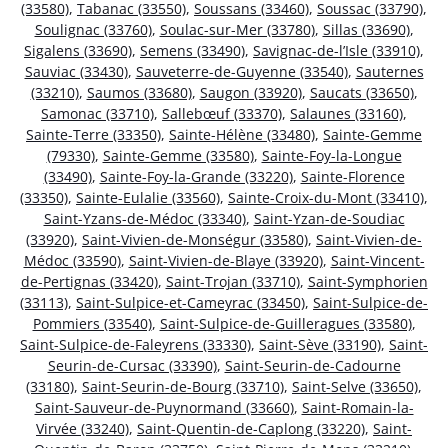
(33580)
,
Tabanac (33550)
,
Soussans (33460)
,
Soussac (33790)
,
Soulignac (33760)
,
Soulac-sur-Mer (33780)
,
Sillas (33690)
,
Sigalens (33690)
,
Semens (33490)
,
Savignac-de-l’Isle (33910)
,
Sauviac (33430)
,
Sauveterre-de-Guyenne (33540)
,
Sauternes
(33210)
,
Saumos (33680)
,
Saugon (33920)
,
Saucats (33650)
,
Samonac (33710)
,
Sallebœuf (33370)
,
Salaunes (33160)
,
Sainte-Terre (33350)
,
Sainte-Hélène (33480)
,
Sainte-Gemme
(79330)
,
Sainte-Gemme (33580)
,
Sainte-Foy-la-Longue
(33490)
,
Sainte-Foy-la-Grande (33220)
,
Sainte-Florence
(33350)
,
Sainte-Eulalie (33560)
,
Sainte-Croix-du-Mont (33410)
,
Saint-Yzans-de-Médoc (33340)
,
Saint-Yzan-de-Soudiac
(33920)
,
Saint-Vivien-de-Monségur (33580)
,
Saint-Vivien-de-
Médoc (33590)
,
Saint-Vivien-de-Blaye (33920)
,
Saint-Vincent-
de-Pertignas (33420)
,
Saint-Trojan (33710)
,
Saint-Symphorien
(33113)
,
Saint-Sulpice-et-Cameyrac (33450)
,
Saint-Sulpice-de-
Pommiers (33540)
,
Saint-Sulpice-de-Guilleragues (33580)
,
Saint-Sulpice-de-Faleyrens (33330)
,
Saint-Sève (33190)
,
Saint-
Seurin-de-Cursac (33390)
,
Saint-Seurin-de-Cadourne
(33180)
,
Saint-Seurin-de-Bourg (33710)
,
Saint-Selve (33650)
,
Saint-Sauveur-de-Puynormand (33660)
,
Saint-Romain-la-
Virvée (33240)
,
Saint-Quentin-de-Caplong (33220)
,
Saint-