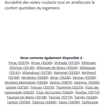
durabilité des volets roulants tout en améliorant le
confort quotidien du logement.
Nous sommes également disponible à
:
Yvrac (33370)
,
Virsac (33240)
,
Virelade (33720)
,
Villenave-
d’Ornon (33140)
,
Villenave-de-Rions (33550)
,
Villegouge
(33141)
,
Villandraut (33730)
,
Vignonet (33330)
,
Vertheuil
(33180)
,
Verdelais (33490)
,
Vérac (33240)
,
Vensac (33590)
,
Vendays-Montalivet (33930)
,
Vayres (33870)
,
Valeyrac (33340)
,
Uzeste (33730)
,
Tresses (33370)
,
Toulenne (33210)
,
Tizac-de-
Lapouyade (33620)
,
Tizac-de-Curton (33420)
,
Teuillac (33710)
,
Taussat-les-Bains (33148)
,
Tauriac (33710)
,
Tarnès (33240)
,
Targon (33760)
,
Talence (33400)
,
Talais (33590)
,
Taillecavat