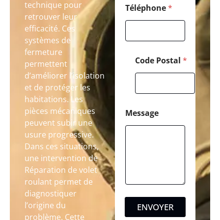
technique pour
Téléphone
*
retrouver leur
efficacité. Ces
systèmes de
fermeture
Code Postal
*
permettent
d’améliorer l’isolation
et de protéger les
habitations. Les
pièces mécaniques
Message
peuvent subir une
usure progressive.
Dans ces situations,
une intervention de
Réparation de volet
roulant permet de
diagnostiquer
l’origine du
ENVOYER
problème. Cette