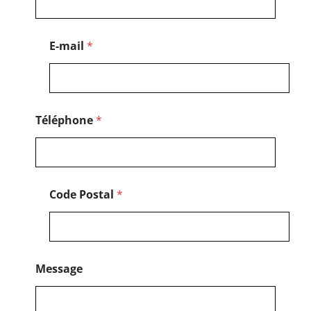
s
a
g
e
E-mail
*
C
o
d
e
*
Téléphone
*
Code Postal
*
Message