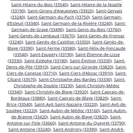
Saint-Hilaire-du-Bois (33540)
,
Saint-Hilaire-de-la-Noaille
(33190)
,
Saint-Girons-d’Aiguevives (33920)
,
Saint-Gervais
(33240)
,
Saint-Germain-du-Puch (33750)
,
Saint-Germain-
d’Esteuil (33340)
,
Saint-Germain-de-la-Rivière (33240)
,
Saint-
Germain-de-Grave (33490)
,
Saint-Genis-du-Bois (33760)
,
Saint-Genès-de-Lombaud (33670)
,
Saint-Genès-de-Fronsac
(33240)
,
Saint-Genès-de-Castillon (33350)
,
Saint-Genès-de-
Blaye (33390)
,
Saint-Ferme (33580)
,
Saint-Félix-de-Foncaude
(33540)
,
Saint-Exupéry (33190)
,
Saint-Étienne-de-Lisse
(33330)
,
Saint-Estèphe (33180)
,
Saint-Émilion (33330)
,
Saint-
Denis-de-Pile (33910)
,
Saint-Ciers-sur-Gironde (33820)
,
Saint-
Ciers-de-Canesse (33710)
,
Saint-Ciers-d’Abzac (33910)
,
Saint-
Cibard (33570)
,
Saint-Christophe-des-Bardes (33330)
,
Saint-
Christophe-de-Double (33230)
,
Saint-Christoly-Médoc
(33340)
,
Saint-Christoly-de-Blaye (33920)
,
Saint-Caprais-de-
Bordeaux (33880)
,
Saint-Caprais-de-Blaye (33820)
,
Saint-
Brice (33540)
,
Saint-Avit-Saint-Nazaire (33220)
,
Saint-Avit-de-
Soulège (33220)
,
Saint-Aubin-de-Médoc (33160)
,
Saint-Aubin-
de-Branne (33420)
,
Saint-Aubin-de-Blaye (33820)
,
Saint-
Antoine-sur-l’Isle (33660)
,
Saint-Antoine-du-Queyret (33790)
,
Saint-Antoine (33240)
,
Saint-Androny (33390)
,
Saint-André-