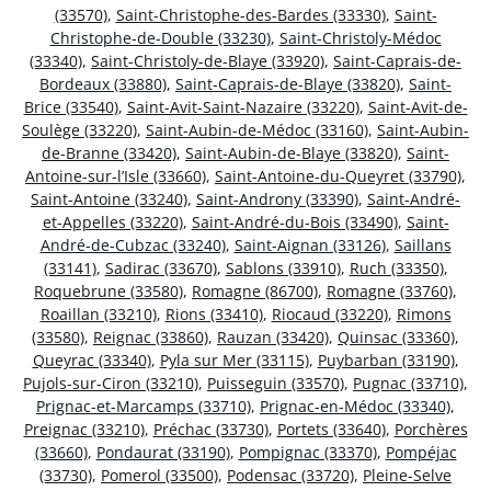
(33570)
,
Saint-Christophe-des-Bardes (33330)
,
Saint-
Christophe-de-Double (33230)
,
Saint-Christoly-Médoc
(33340)
,
Saint-Christoly-de-Blaye (33920)
,
Saint-Caprais-de-
Bordeaux (33880)
,
Saint-Caprais-de-Blaye (33820)
,
Saint-
Brice (33540)
,
Saint-Avit-Saint-Nazaire (33220)
,
Saint-Avit-de-
Soulège (33220)
,
Saint-Aubin-de-Médoc (33160)
,
Saint-Aubin-
de-Branne (33420)
,
Saint-Aubin-de-Blaye (33820)
,
Saint-
Antoine-sur-l’Isle (33660)
,
Saint-Antoine-du-Queyret (33790)
,
Saint-Antoine (33240)
,
Saint-Androny (33390)
,
Saint-André-
et-Appelles (33220)
,
Saint-André-du-Bois (33490)
,
Saint-
André-de-Cubzac (33240)
,
Saint-Aignan (33126)
,
Saillans
(33141)
,
Sadirac (33670)
,
Sablons (33910)
,
Ruch (33350)
,
Roquebrune (33580)
,
Romagne (86700)
,
Romagne (33760)
,
Roaillan (33210)
,
Rions (33410)
,
Riocaud (33220)
,
Rimons
(33580)
,
Reignac (33860)
,
Rauzan (33420)
,
Quinsac (33360)
,
Queyrac (33340)
,
Pyla sur Mer (33115)
,
Puybarban (33190)
,
Pujols-sur-Ciron (33210)
,
Puisseguin (33570)
,
Pugnac (33710)
,
Prignac-et-Marcamps (33710)
,
Prignac-en-Médoc (33340)
,
Preignac (33210)
,
Préchac (33730)
,
Portets (33640)
,
Porchères
(33660)
,
Pondaurat (33190)
,
Pompignac (33370)
,
Pompéjac
(33730)
,
Pomerol (33500)
,
Podensac (33720)
,
Pleine-Selve