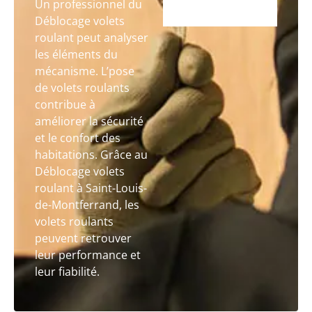
Un professionnel du
Déblocage volets
roulant peut analyser
les éléments du
mécanisme. L’pose
de volets roulants
contribue à
améliorer la sécurité
et le confort des
habitations. Grâce au
Déblocage volets
roulant à Saint-Louis-
de-Montferrand, les
volets roulants
peuvent retrouver
leur performance et
leur fiabilité.