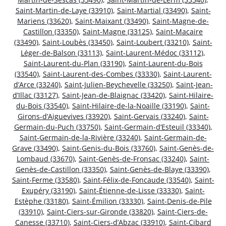
Saint-Martin-de-Laye (33910)
,
Saint-Martial (33490)
,
Saint-
Mariens (33620)
,
Saint-Maixant (33490)
,
Saint-Magne-de-
Castillon (33350)
,
Saint-Magne (33125)
,
Saint-Macaire
(33490)
,
Saint-Loubès (33450)
,
Saint-Loubert (33210)
,
Saint-
Léger-de-Balson (33113)
,
Saint-Laurent-Médoc (33112)
,
Saint-Laurent-du-Plan (33190)
,
Saint-Laurent-du-Bois
(33540)
,
Saint-Laurent-des-Combes (33330)
,
Saint-Laurent-
d’Arce (33240)
,
Saint-Julien-Beychevelle (33250)
,
Saint-Jean-
d’Illac (33127)
,
Saint-Jean-de-Blaignac (33420)
,
Saint-Hilaire-
du-Bois (33540)
,
Saint-Hilaire-de-la-Noaille (33190)
,
Saint-
Girons-d’Aiguevives (33920)
,
Saint-Gervais (33240)
,
Saint-
Germain-du-Puch (33750)
,
Saint-Germain-d’Esteuil (33340)
,
Saint-Germain-de-la-Rivière (33240)
,
Saint-Germain-de-
Grave (33490)
,
Saint-Genis-du-Bois (33760)
,
Saint-Genès-de-
Lombaud (33670)
,
Saint-Genès-de-Fronsac (33240)
,
Saint-
Genès-de-Castillon (33350)
,
Saint-Genès-de-Blaye (33390)
,
Saint-Ferme (33580)
,
Saint-Félix-de-Foncaude (33540)
,
Saint-
Exupéry (33190)
,
Saint-Étienne-de-Lisse (33330)
,
Saint-
Estèphe (33180)
,
Saint-Émilion (33330)
,
Saint-Denis-de-Pile
(33910)
,
Saint-Ciers-sur-Gironde (33820)
,
Saint-Ciers-de-
Canesse (33710)
,
Saint-Ciers-d’Abzac (33910)
,
Saint-Cibard