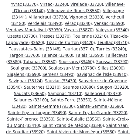
Yvrac (33370)
,
Virsac (33240)
,
Virelade (33720)
,
Villenave-
d’Ornon (33140)
,
Villenave-de-Rions (33550)
,
Villegouge
(33141)
,
Villandraut (33730)
,
Vignonet (33330)
,
Vertheuil
(33180)
,
Verdelais (33490)
,
Vérac (33240)
,
Vensac (33590)
,
Vendays-Montalivet (33930)
,
Vayres (33870)
,
Valeyrac (33340)
,
Uzeste (33730)
,
Tresses (33370)
,
Toulenne (33210)
,
Tizac-de-
Lapouyade (33620)
,
Tizac-de-Curton (33420)
,
Teuillac (33710)
,
Taussat-les-Bains (33148)
,
Tauriac (33710)
,
Tarnès (33240)
,
Targon (33760)
,
Talence (33400)
,
Talais (33590)
,
Taillecavat
(33580)
,
Tabanac (33550)
,
Soussans (33460)
,
Soussac (33790)
,
Soulignac (33760)
,
Soulac-sur-Mer (33780)
,
Sillas (33690)
,
Sigalens (33690)
,
Semens (33490)
,
Savignac-de-l’Isle (33910)
,
Savignac (33124)
,
Sauviac (33430)
,
Sauveterre-de-Guyenne
(33540)
,
Sauternes (33210)
,
Saumos (33680)
,
Saugon (33920)
,
Saucats (33650)
,
Samonac (33710)
,
Sallebœuf (33370)
,
Salaunes (33160)
,
Sainte-Terre (33350)
,
Sainte-Hélène
(33480)
,
Sainte-Gemme (79330)
,
Sainte-Gemme (33580)
,
Sainte-Foy-la-Longue (33490)
,
Sainte-Foy-la-Grande (33220)
,
Sainte-Florence (33350)
,
Sainte-Eulalie (33560)
,
Sainte-Croix-
du-Mont (33410)
,
Saint-Yzans-de-Médoc (33340)
,
Saint-Yzan-
de-Soudiac (33920)
,
Saint-Vivien-de-Monségur (33580)
,
Saint-