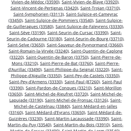
Vivien-de-Médoc (33590)
,
Saint-Vivien-de-Blaye (33920)
,
Saint-Vincent-de-Pertignas (33420)
,
Saint-Trojan (33710)
,
Saint-Symphorien (33113)
,
Saint-Sulpice-et-Cameyrac
(33450)
,
Saint-Sulpice-de-Pommiers (33540)
,
Saint-Sulpice-
de-Guilleragues (33580)
,
Saint-Sulpice-de-Faleyrens (33330)
,
Saint-Sève (33190)
,
Saint-Seurin-de-Cursac (33390)
,
Saint-
Seurin-de-Cadourne (33180)
,
Saint-Seurin-de-Bourg (33710)
,
Saint-Selve (33650)
,
Saint-Sauveur-de-Puynormand (33660)
,
Saint-Romain-la-Virvée (33240)
,
Saint-Quentin-de-Caplong
(33220)
,
Saint-Quentin-de-Baron (33750)
,
Saint-Pierre-de-
Mons (33210)
,
Saint-Pierre-de-Bat (33760)
,
Saint-Pierre-
d’Aurillac (33490)
,
Saint-Philippe-du-Seignal (33220)
,
Saint-
Philippe-d’Aiguille (33350)
,
Saint-Pey-de-Castets (33350)
,
Saint-Pey-d’Armens (33330)
,
Saint-Paul (87260)
,
Saint-Paul
(33390)
,
Saint-Pardon-de-Conques (33210)
,
Saint-Morillon
(33650)
,
Saint-Michel-de-Rieufret (33720)
,
Saint-Michel-de-
Lapujade (33190)
,
Saint-Michel-de-Fronsac (33126)
,
Saint-
Michel-de-Castelnau (33840)
,
Saint-Médard-en-Jalles
(33160)
,
Saint-Médard-d’Eyrans (33650)
,
Saint-Médard-de-
Guizières (33230)
,
Saint-Martin-Lacaussade (33390)
,
Saint-
Martin-du-Puy (33540)
,
Saint-Martin-du-Bois (33910)
,
Saint-
Martin-de-Sescas (33490)
,
Saint-Martin-de-Lerm (33540)
,