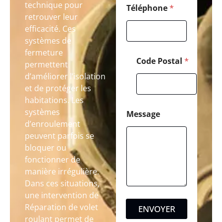
technique pour
Téléphone
*
retrouver leur
efficacité. Ces
systèmes de
fermeture
Code Postal
*
permettent
d’améliorer l’isolation
et de protéger les
habitations. Les
systèmes
Message
d’enroulement
peuvent parfois se
bloquer ou
fonctionner de
manière irrégulière.
Dans ces situations,
une intervention de
Réparation de volet
ENVOYER
roulant permet de