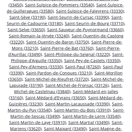
(33450)
,
Saint-Sulpice-de-Pommiers (33540)
,
Saint-Sulpice-
de-Guilleragues (33580)
,
Saint-Sulpice-de-Faleyrens (33330)
,
Saint-Sève (33190)
,
Saint-Seurin-de-Cursac (33390)
,
Saint-
Seurin-de-Cadourne (33180)
,
Saint-Seurin-de-Bourg (33710)
,
Saint-Selve (33650)
,
Saint-Sauveur-de-Puynormand (33660)
,
Saint-Romain-la-Virvée (33240)
,
Saint-Quentin-de-Caplong
(33220)
,
Saint-Quentin-de-Baron (33750)
,
Saint-Pierre-de-
Mons (33210)
,
Saint-Pierre-de-Bat (33760)
,
Saint-Pierre-
d’Aurillac (33490)
,
Saint-Philippe-du-Seignal (33220)
,
Saint-
Philippe-d’Aiguille (33350)
,
Saint-Pey-de-Castets (33350)
,
Saint-Pey-d’Armens (33330)
,
Saint-Paul (87260)
,
Saint-Paul
(33390)
,
Saint-Pardon-de-Conques (33210)
,
Saint-Morillon
(33650)
,
Saint-Michel-de-Rieufret (33720)
,
Saint-Michel-de-
Lapujade (33190)
,
Saint-Michel-de-Fronsac (33126)
,
Saint-
Michel-de-Castelnau (33840)
,
Saint-Médard-en-Jalles
(33160)
,
Saint-Médard-d’Eyrans (33650)
,
Saint-Médard-de-
Guizières (33230)
,
Saint-Martin-Lacaussade (33390)
,
Saint-
Martin-du-Puy (33540)
,
Saint-Martin-du-Bois (33910)
,
Saint-
Martin-de-Sescas (33490)
,
Saint-Martin-de-Lerm (33540)
,
Saint-Martin-de-Laye (33910)
,
Saint-Martial (33490)
,
Saint-
Mariens (33620)
,
Saint-Maixant (33490)
,
Saint-Magne-de-