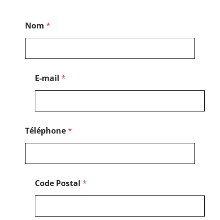
P
Nom
*
o
s
t
a
l
*
E-mail
*
*
Téléphone
*
Code Postal
*