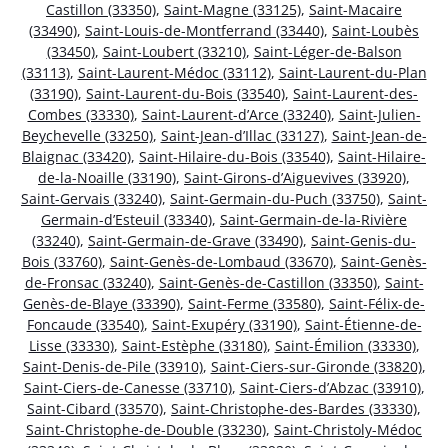
Castillon (33350)
,
Saint-Magne (33125)
,
Saint-Macaire
(33490)
,
Saint-Louis-de-Montferrand (33440)
,
Saint-Loubès
(33450)
,
Saint-Loubert (33210)
,
Saint-Léger-de-Balson
(33113)
,
Saint-Laurent-Médoc (33112)
,
Saint-Laurent-du-Plan
(33190)
,
Saint-Laurent-du-Bois (33540)
,
Saint-Laurent-des-
Combes (33330)
,
Saint-Laurent-d’Arce (33240)
,
Saint-Julien-
Beychevelle (33250)
,
Saint-Jean-d’Illac (33127)
,
Saint-Jean-de-
Blaignac (33420)
,
Saint-Hilaire-du-Bois (33540)
,
Saint-Hilaire-
de-la-Noaille (33190)
,
Saint-Girons-d’Aiguevives (33920)
,
Saint-Gervais (33240)
,
Saint-Germain-du-Puch (33750)
,
Saint-
Germain-d’Esteuil (33340)
,
Saint-Germain-de-la-Rivière
(33240)
,
Saint-Germain-de-Grave (33490)
,
Saint-Genis-du-
Bois (33760)
,
Saint-Genès-de-Lombaud (33670)
,
Saint-Genès-
de-Fronsac (33240)
,
Saint-Genès-de-Castillon (33350)
,
Saint-
Genès-de-Blaye (33390)
,
Saint-Ferme (33580)
,
Saint-Félix-de-
Foncaude (33540)
,
Saint-Exupéry (33190)
,
Saint-Étienne-de-
Lisse (33330)
,
Saint-Estèphe (33180)
,
Saint-Émilion (33330)
,
Saint-Denis-de-Pile (33910)
,
Saint-Ciers-sur-Gironde (33820)
,
Saint-Ciers-de-Canesse (33710)
,
Saint-Ciers-d’Abzac (33910)
,
Saint-Cibard (33570)
,
Saint-Christophe-des-Bardes (33330)
,
Saint-Christophe-de-Double (33230)
,
Saint-Christoly-Médoc