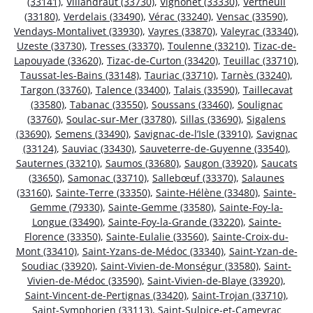
(33141)
,
Villandraut (33730)
,
Vignonet (33330)
,
Vertheuil
(33180)
,
Verdelais (33490)
,
Vérac (33240)
,
Vensac (33590)
,
Vendays-Montalivet (33930)
,
Vayres (33870)
,
Valeyrac (33340)
,
Uzeste (33730)
,
Tresses (33370)
,
Toulenne (33210)
,
Tizac-de-
Lapouyade (33620)
,
Tizac-de-Curton (33420)
,
Teuillac (33710)
,
Taussat-les-Bains (33148)
,
Tauriac (33710)
,
Tarnès (33240)
,
Targon (33760)
,
Talence (33400)
,
Talais (33590)
,
Taillecavat
(33580)
,
Tabanac (33550)
,
Soussans (33460)
,
Soulignac
(33760)
,
Soulac-sur-Mer (33780)
,
Sillas (33690)
,
Sigalens
(33690)
,
Semens (33490)
,
Savignac-de-l’Isle (33910)
,
Savignac
(33124)
,
Sauviac (33430)
,
Sauveterre-de-Guyenne (33540)
,
Sauternes (33210)
,
Saumos (33680)
,
Saugon (33920)
,
Saucats
(33650)
,
Samonac (33710)
,
Sallebœuf (33370)
,
Salaunes
(33160)
,
Sainte-Terre (33350)
,
Sainte-Hélène (33480)
,
Sainte-
Gemme (79330)
,
Sainte-Gemme (33580)
,
Sainte-Foy-la-
Longue (33490)
,
Sainte-Foy-la-Grande (33220)
,
Sainte-
Florence (33350)
,
Sainte-Eulalie (33560)
,
Sainte-Croix-du-
Mont (33410)
,
Saint-Yzans-de-Médoc (33340)
,
Saint-Yzan-de-
Soudiac (33920)
,
Saint-Vivien-de-Monségur (33580)
,
Saint-
Vivien-de-Médoc (33590)
,
Saint-Vivien-de-Blaye (33920)
,
Saint-Vincent-de-Pertignas (33420)
,
Saint-Trojan (33710)
,
Saint-Symphorien (33113)
,
Saint-Sulpice-et-Cameyrac