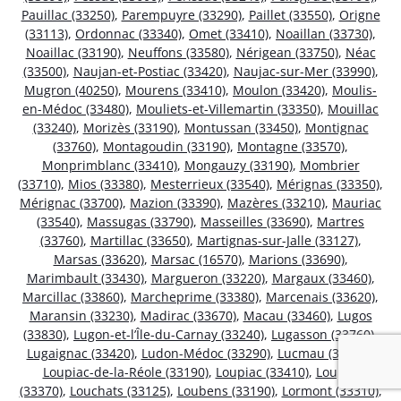
Pauillac (33250)
,
Parempuyre (33290)
,
Paillet (33550)
,
Origne
(33113)
,
Ordonnac (33340)
,
Omet (33410)
,
Noaillan (33730)
,
Noaillac (33190)
,
Neuffons (33580)
,
Nérigean (33750)
,
Néac
(33500)
,
Naujan-et-Postiac (33420)
,
Naujac-sur-Mer (33990)
,
Mugron (40250)
,
Mourens (33410)
,
Moulon (33420)
,
Moulis-
en-Médoc (33480)
,
Mouliets-et-Villemartin (33350)
,
Mouillac
(33240)
,
Morizès (33190)
,
Montussan (33450)
,
Montignac
(33760)
,
Montagoudin (33190)
,
Montagne (33570)
,
Monprimblanc (33410)
,
Mongauzy (33190)
,
Mombrier
(33710)
,
Mios (33380)
,
Mesterrieux (33540)
,
Mérignas (33350)
,
Mérignac (33700)
,
Mazion (33390)
,
Mazères (33210)
,
Mauriac
(33540)
,
Massugas (33790)
,
Masseilles (33690)
,
Martres
(33760)
,
Martillac (33650)
,
Martignas-sur-Jalle (33127)
,
Marsas (33620)
,
Marsac (16570)
,
Marions (33690)
,
Marimbault (33430)
,
Margueron (33220)
,
Margaux (33460)
,
Marcillac (33860)
,
Marcheprime (33380)
,
Marcenais (33620)
,
Maransin (33230)
,
Madirac (33670)
,
Macau (33460)
,
Lugos
(33830)
,
Lugon-et-l’Île-du-Carnay (33240)
,
Lugasson (33760)
,
Lugaignac (33420)
,
Ludon-Médoc (33290)
,
Lucmau (33840)
,
Loupiac-de-la-Réole (33190)
,
Loupiac (33410)
,
Loupes
(33370)
,
Louchats (33125)
,
Loubens (33190)
,
Lormont (33310)
,