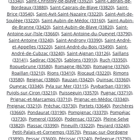
(33340)
,
Saint-Christoly-de-Blaye (33920)
,
Saint-Caprais-de-
Bordeaux (33880)
,
Saint-Caprais-de-Blaye (33820)
,
Saint-
Brice (33540)
,
Saint-Avit-Saint-Nazaire (33220)
,
Saint-Avit-de-
Soulège (33220)
,
Saint-Aubin-de-Médoc (33160)
,
Saint-Aubin-
de-Branne (33420)
,
Saint-Aubin-de-Blaye (33820)
,
Saint-
Antoine-sur-l’Isle (33660)
,
Saint-Antoine-du-Queyret (33790)
,
Saint-Antoine (33240)
,
Saint-Androny (33390)
,
Saint-André-
et-Appelles (33220)
,
Saint-André-du-Bois (33490)
,
Saint-
André-de-Cubzac (33240)
,
Saint-Aignan (33126)
,
Saillans
(33141)
,
Sadirac (33670)
,
Sablons (33910)
,
Ruch (33350)
,
Roquebrune (33580)
,
Romagne (86700)
,
Romagne (33760)
,
Roaillan (33210)
,
Rions (33410)
,
Riocaud (33220)
,
Rimons
(33580)
,
Reignac (33860)
,
Rauzan (33420)
,
Quinsac (33360)
,
Queyrac (33340)
,
Pyla sur Mer (33115)
,
Puybarban (33190)
,
Pujols-sur-Ciron (33210)
,
Puisseguin (33570)
,
Pugnac (33710)
,
Prignac-et-Marcamps (33710)
,
Prignac-en-Médoc (33340)
,
Preignac (33210)
,
Préchac (33730)
,
Portets (33640)
,
Porchères
(33660)
,
Pondaurat (33190)
,
Pompignac (33370)
,
Pompéjac
(33730)
,
Pomerol (33500)
,
Podensac (33720)
,
Pleine-Selve
(33820)
,
Plassac (33390)
,
Pineuilh (33220)
,
Peujard (33240)
,
Petit-Palais-et-Cornemps (33570)
,
Pessac-sur-Dordogne
(33890)
,
Pessac (33600)
,
Périssac (33240)
,
Pellegrue (33790)
,