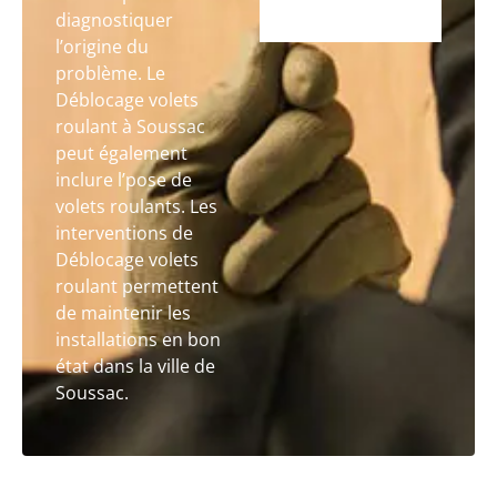
diagnostiquer
l’origine du
problème. Le
Déblocage volets
roulant à Soussac
peut également
inclure l’pose de
volets roulants. Les
interventions de
Déblocage volets
roulant permettent
de maintenir les
installations en bon
état dans la ville de
Soussac.