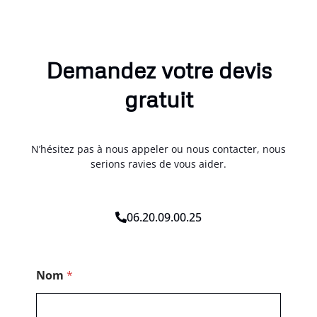
Demandez votre devis
gratuit
N’hésitez pas à nous appeler ou nous contacter, nous
serions ravies de vous aider.
06.20.09.00.25
T
Nom
*
é
l
é