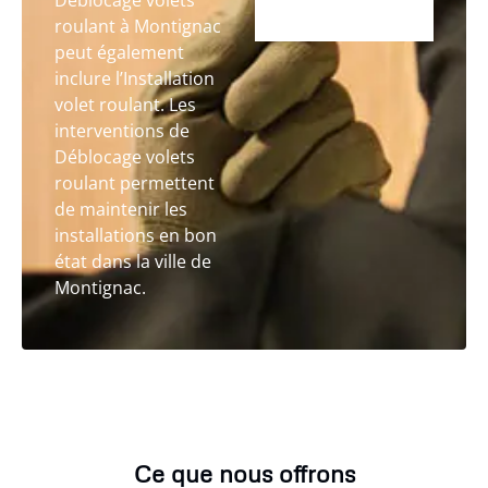
Déblocage volets
roulant à Montignac
peut également
inclure l’Installation
volet roulant. Les
interventions de
Déblocage volets
roulant permettent
de maintenir les
installations en bon
état dans la ville de
Montignac.
Ce que nous offrons