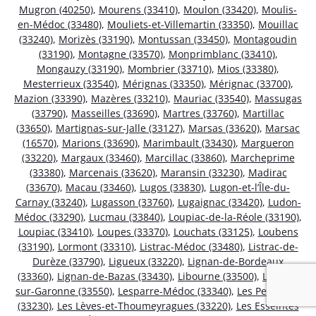
Mugron (40250)
,
Mourens (33410)
,
Moulon (33420)
,
Moulis-
en-Médoc (33480)
,
Mouliets-et-Villemartin (33350)
,
Mouillac
(33240)
,
Morizès (33190)
,
Montussan (33450)
,
Montagoudin
(33190)
,
Montagne (33570)
,
Monprimblanc (33410)
,
Mongauzy (33190)
,
Mombrier (33710)
,
Mios (33380)
,
Mesterrieux (33540)
,
Mérignas (33350)
,
Mérignac (33700)
,
Mazion (33390)
,
Mazères (33210)
,
Mauriac (33540)
,
Massugas
(33790)
,
Masseilles (33690)
,
Martres (33760)
,
Martillac
(33650)
,
Martignas-sur-Jalle (33127)
,
Marsas (33620)
,
Marsac
(16570)
,
Marions (33690)
,
Marimbault (33430)
,
Margueron
(33220)
,
Margaux (33460)
,
Marcillac (33860)
,
Marcheprime
(33380)
,
Marcenais (33620)
,
Maransin (33230)
,
Madirac
(33670)
,
Macau (33460)
,
Lugos (33830)
,
Lugon-et-l’Île-du-
Carnay (33240)
,
Lugasson (33760)
,
Lugaignac (33420)
,
Ludon-
Médoc (33290)
,
Lucmau (33840)
,
Loupiac-de-la-Réole (33190)
,
Loupiac (33410)
,
Loupes (33370)
,
Louchats (33125)
,
Loubens
(33190)
,
Lormont (33310)
,
Listrac-Médoc (33480)
,
Listrac-de-
Durèze (33790)
,
Ligueux (33220)
,
Lignan-de-Bordeaux
(33360)
,
Lignan-de-Bazas (33430)
,
Libourne (33500)
,
Lestiac-
sur-Garonne (33550)
,
Lesparre-Médoc (33340)
,
Les Peintures
(33230)
,
Les Lèves-et-Thoumeyragues (33220)
,
Les Esseintes