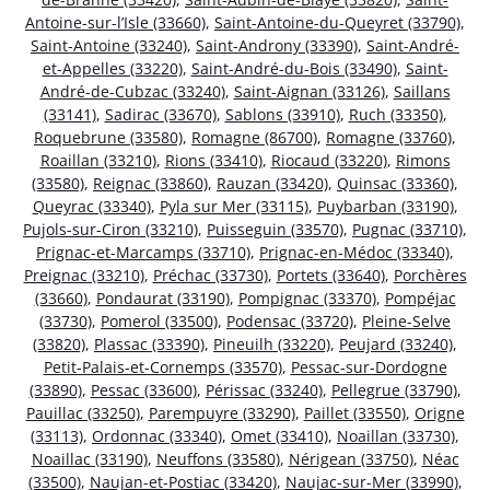
Antoine-sur-l’Isle (33660)
,
Saint-Antoine-du-Queyret (33790)
,
Saint-Antoine (33240)
,
Saint-Androny (33390)
,
Saint-André-
et-Appelles (33220)
,
Saint-André-du-Bois (33490)
,
Saint-
André-de-Cubzac (33240)
,
Saint-Aignan (33126)
,
Saillans
(33141)
,
Sadirac (33670)
,
Sablons (33910)
,
Ruch (33350)
,
Roquebrune (33580)
,
Romagne (86700)
,
Romagne (33760)
,
Roaillan (33210)
,
Rions (33410)
,
Riocaud (33220)
,
Rimons
(33580)
,
Reignac (33860)
,
Rauzan (33420)
,
Quinsac (33360)
,
Queyrac (33340)
,
Pyla sur Mer (33115)
,
Puybarban (33190)
,
Pujols-sur-Ciron (33210)
,
Puisseguin (33570)
,
Pugnac (33710)
,
Prignac-et-Marcamps (33710)
,
Prignac-en-Médoc (33340)
,
Preignac (33210)
,
Préchac (33730)
,
Portets (33640)
,
Porchères
(33660)
,
Pondaurat (33190)
,
Pompignac (33370)
,
Pompéjac
(33730)
,
Pomerol (33500)
,
Podensac (33720)
,
Pleine-Selve
(33820)
,
Plassac (33390)
,
Pineuilh (33220)
,
Peujard (33240)
,
Petit-Palais-et-Cornemps (33570)
,
Pessac-sur-Dordogne
(33890)
,
Pessac (33600)
,
Périssac (33240)
,
Pellegrue (33790)
,
Pauillac (33250)
,
Parempuyre (33290)
,
Paillet (33550)
,
Origne
(33113)
,
Ordonnac (33340)
,
Omet (33410)
,
Noaillan (33730)
,
Noaillac (33190)
,
Neuffons (33580)
,
Nérigean (33750)
,
Néac
(33500)
,
Naujan-et-Postiac (33420)
,
Naujac-sur-Mer (33990)
,