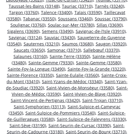
Taussat-les-Bains (33148)
,
Tauriac (33710)
,
Tarnès (33240)
,
Targon (33760)
,
Talence (33400)
,
Talais (33590)
,
Taillecavat
(33580)
,
Tabanac (33550)
,
Soussans (33460)
,
Soussac (33790)
,
Soulignac (33760)
,
Soulac-sur-Mer (33780)
,
Sillas (33690)
,
Sigalens (33690)
,
Semens (33490)
,
Savignac-de-l’Isle (33910)
,
Savignac (33124)
,
Sauviac (33430)
,
Sauveterre-de-Guyenne
(33540)
,
Sauternes (33210)
,
Saumos (33680)
,
Saugon (33920)
,
Saucats (33650)
,
Samonac (33710)
,
Sallebœuf (33370)
,
Salaunes (33160)
,
Sainte-Terre (33350)
,
Sainte-Hélène
(33480)
,
Sainte-Gemme (79330)
,
Sainte-Gemme (33580)
,
Sainte-Foy-la-Longue (33490)
,
Sainte-Foy-la-Grande (33220)
,
Sainte-Florence (33350)
,
Sainte-Eulalie (33560)
,
Sainte-Croix-
du-Mont (33410)
,
Saint-Yzans-de-Médoc (33340)
,
Saint-Yzan-
de-Soudiac (33920)
,
Saint-Vivien-de-Monségur (33580)
,
Saint-
Vivien-de-Médoc (33590)
,
Saint-Vivien-de-Blaye (33920)
,
Saint-Vincent-de-Pertignas (33420)
,
Saint-Trojan (33710)
,
Saint-Symphorien (33113)
,
Saint-Sulpice-et-Cameyrac
(33450)
,
Saint-Sulpice-de-Pommiers (33540)
,
Saint-Sulpice-
de-Guilleragues (33580)
,
Saint-Sulpice-de-Faleyrens (33330)
,
Saint-Sève (33190)
,
Saint-Seurin-de-Cursac (33390)
,
Saint-
Seurin-de-Cadourne (33180)
,
Saint-Seurin-de-Bourg (33710)
,