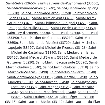
Saint-Selve (33650)
,
Saint-Sauveur-de-Puynormand (33660)
,
Saint-Romain-la-Virvée (33240)
,
Saint-Quentin-de-Caplong
(33220)
,
Saint-Quentin-de-Baron (33750)
,
Saint-Pierre-de-
Mons (33210)
,
Saint-Pierre-de-Bat (33760)
,
Saint-Pierre-
d’Aurillac (33490)
,
Saint-Philippe-du-Seignal (33220)
,
Saint-
Philippe-d’Aiguille (33350)
,
Saint-Pey-de-Castets (33350)
,
Saint-Pey-d’Armens (33330)
,
Saint-Paul (87260)
,
Saint-Paul
(33390)
,
Saint-Pardon-de-Conques (33210)
,
Saint-Morillon
(33650)
,
Saint-Michel-de-Rieufret (33720)
,
Saint-Michel-de-
Lapujade (33190)
,
Saint-Michel-de-Fronsac (33126)
,
Saint-
Michel-de-Castelnau (33840)
,
Saint-Médard-en-Jalles
(33160)
,
Saint-Médard-d’Eyrans (33650)
,
Saint-Médard-de-
Guizières (33230)
,
Saint-Martin-Lacaussade (33390)
,
Saint-
Martin-du-Puy (33540)
,
Saint-Martin-du-Bois (33910)
,
Saint-
Martin-de-Sescas (33490)
,
Saint-Martin-de-Lerm (33540)
,
Saint-Martin-de-Laye (33910)
,
Saint-Martial (33490)
,
Saint-
Mariens (33620)
,
Saint-Maixant (33490)
,
Saint-Magne-de-
Castillon (33350)
,
Saint-Magne (33125)
,
Saint-Macaire
(33490)
,
Saint-Louis-de-Montferrand (33440)
,
Saint-Loubès
(33450)
,
Saint-Loubert (33210)
,
Saint-Léger-de-Balson
(33113)
,
Saint-Laurent-Médoc (33112)
,
Saint-Laurent-du-Plan