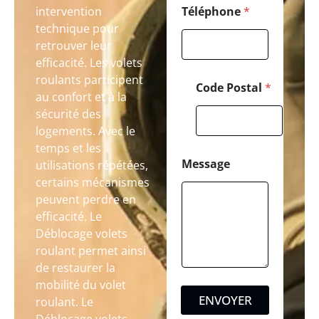
intervention
Téléphone
*
technique pour
retrouver leur
efficacité. Les volets
roulants participent
Code Postal
*
au confort et à la
sécurité des
logements. Avec le
temps et les
Message
utilisations répétées,
certains mécanismes
peuvent perdre en
efficacité. Le
Déblocage volets
roulant permet ainsi
de restaurer la
mobilité du volet
ENVOYER
roulant. Le