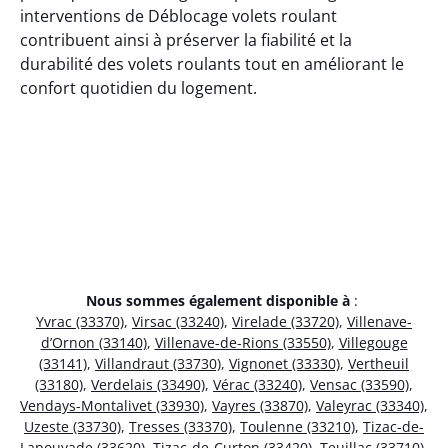
interventions de Déblocage volets roulant
contribuent ainsi à préserver la fiabilité et la
durabilité des volets roulants tout en améliorant le
confort quotidien du logement.
Nous sommes également disponible à
:
Yvrac (33370)
,
Virsac (33240)
,
Virelade (33720)
,
Villenave-
d’Ornon (33140)
,
Villenave-de-Rions (33550)
,
Villegouge
(33141)
,
Villandraut (33730)
,
Vignonet (33330)
,
Vertheuil
(33180)
,
Verdelais (33490)
,
Vérac (33240)
,
Vensac (33590)
,
Vendays-Montalivet (33930)
,
Vayres (33870)
,
Valeyrac (33340)
,
Uzeste (33730)
,
Tresses (33370)
,
Toulenne (33210)
,
Tizac-de-
Lapouyade (33620)
,
Tizac-de-Curton (33420)
,
Teuillac (33710)
,