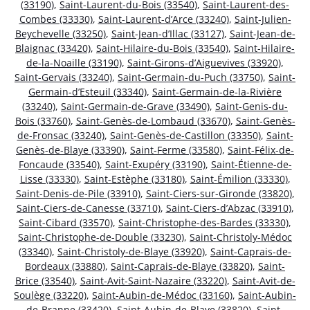
(33190)
,
Saint-Laurent-du-Bois (33540)
,
Saint-Laurent-des-
Combes (33330)
,
Saint-Laurent-d’Arce (33240)
,
Saint-Julien-
Beychevelle (33250)
,
Saint-Jean-d’Illac (33127)
,
Saint-Jean-de-
Blaignac (33420)
,
Saint-Hilaire-du-Bois (33540)
,
Saint-Hilaire-
de-la-Noaille (33190)
,
Saint-Girons-d’Aiguevives (33920)
,
Saint-Gervais (33240)
,
Saint-Germain-du-Puch (33750)
,
Saint-
Germain-d’Esteuil (33340)
,
Saint-Germain-de-la-Rivière
(33240)
,
Saint-Germain-de-Grave (33490)
,
Saint-Genis-du-
Bois (33760)
,
Saint-Genès-de-Lombaud (33670)
,
Saint-Genès-
de-Fronsac (33240)
,
Saint-Genès-de-Castillon (33350)
,
Saint-
Genès-de-Blaye (33390)
,
Saint-Ferme (33580)
,
Saint-Félix-de-
Foncaude (33540)
,
Saint-Exupéry (33190)
,
Saint-Étienne-de-
Lisse (33330)
,
Saint-Estèphe (33180)
,
Saint-Émilion (33330)
,
Saint-Denis-de-Pile (33910)
,
Saint-Ciers-sur-Gironde (33820)
,
Saint-Ciers-de-Canesse (33710)
,
Saint-Ciers-d’Abzac (33910)
,
Saint-Cibard (33570)
,
Saint-Christophe-des-Bardes (33330)
,
Saint-Christophe-de-Double (33230)
,
Saint-Christoly-Médoc
(33340)
,
Saint-Christoly-de-Blaye (33920)
,
Saint-Caprais-de-
Bordeaux (33880)
,
Saint-Caprais-de-Blaye (33820)
,
Saint-
Brice (33540)
,
Saint-Avit-Saint-Nazaire (33220)
,
Saint-Avit-de-
Soulège (33220)
,
Saint-Aubin-de-Médoc (33160)
,
Saint-Aubin-
de-Branne (33420)
,
Saint-Aubin-de-Blaye (33820)
,
Saint-