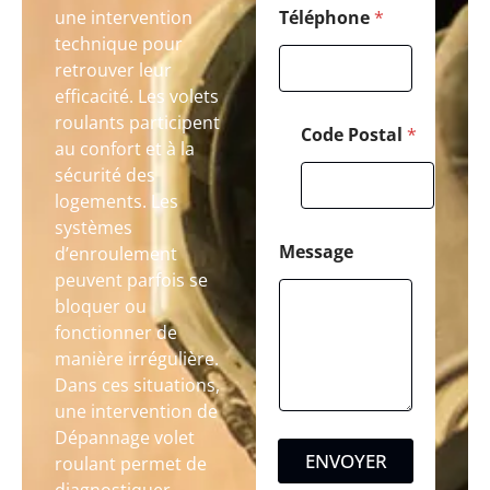
une intervention
Téléphone
*
technique pour
retrouver leur
efficacité. Les volets
roulants participent
Code Postal
*
au confort et à la
sécurité des
logements. Les
systèmes
Message
d’enroulement
peuvent parfois se
bloquer ou
fonctionner de
manière irrégulière.
Dans ces situations,
une intervention de
Dépannage volet
ENVOYER
roulant permet de