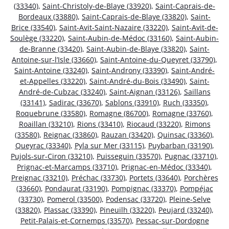
(33340)
,
Saint-Christoly-de-Blaye (33920)
,
Saint-Caprais-de-
Bordeaux (33880)
,
Saint-Caprais-de-Blaye (33820)
,
Saint-
Brice (33540)
,
Saint-Avit-Saint-Nazaire (33220)
,
Saint-Avit-de-
Soulège (33220)
,
Saint-Aubin-de-Médoc (33160)
,
Saint-Aubin-
de-Branne (33420)
,
Saint-Aubin-de-Blaye (33820)
,
Saint-
Antoine-sur-l’Isle (33660)
,
Saint-Antoine-du-Queyret (33790)
,
Saint-Antoine (33240)
,
Saint-Androny (33390)
,
Saint-André-
et-Appelles (33220)
,
Saint-André-du-Bois (33490)
,
Saint-
André-de-Cubzac (33240)
,
Saint-Aignan (33126)
,
Saillans
(33141)
,
Sadirac (33670)
,
Sablons (33910)
,
Ruch (33350)
,
Roquebrune (33580)
,
Romagne (86700)
,
Romagne (33760)
,
Roaillan (33210)
,
Rions (33410)
,
Riocaud (33220)
,
Rimons
(33580)
,
Reignac (33860)
,
Rauzan (33420)
,
Quinsac (33360)
,
Queyrac (33340)
,
Pyla sur Mer (33115)
,
Puybarban (33190)
,
Pujols-sur-Ciron (33210)
,
Puisseguin (33570)
,
Pugnac (33710)
,
Prignac-et-Marcamps (33710)
,
Prignac-en-Médoc (33340)
,
Preignac (33210)
,
Préchac (33730)
,
Portets (33640)
,
Porchères
(33660)
,
Pondaurat (33190)
,
Pompignac (33370)
,
Pompéjac
(33730)
,
Pomerol (33500)
,
Podensac (33720)
,
Pleine-Selve
(33820)
,
Plassac (33390)
,
Pineuilh (33220)
,
Peujard (33240)
,
Petit-Palais-et-Cornemps (33570)
,
Pessac-sur-Dordogne