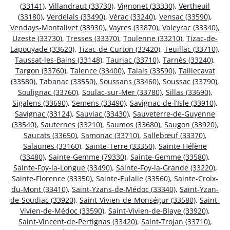
(33141)
,
Villandraut (33730)
,
Vignonet (33330)
,
Vertheuil
(33180)
,
Verdelais (33490)
,
Vérac (33240)
,
Vensac (33590)
,
Vendays-Montalivet (33930)
,
Vayres (33870)
,
Valeyrac (33340)
,
Uzeste (33730)
,
Tresses (33370)
,
Toulenne (33210)
,
Tizac-de-
Lapouyade (33620)
,
Tizac-de-Curton (33420)
,
Teuillac (33710)
,
Taussat-les-Bains (33148)
,
Tauriac (33710)
,
Tarnès (33240)
,
Targon (33760)
,
Talence (33400)
,
Talais (33590)
,
Taillecavat
(33580)
,
Tabanac (33550)
,
Soussans (33460)
,
Soussac (33790)
,
Soulignac (33760)
,
Soulac-sur-Mer (33780)
,
Sillas (33690)
,
Sigalens (33690)
,
Semens (33490)
,
Savignac-de-l’Isle (33910)
,
Savignac (33124)
,
Sauviac (33430)
,
Sauveterre-de-Guyenne
(33540)
,
Sauternes (33210)
,
Saumos (33680)
,
Saugon (33920)
,
Saucats (33650)
,
Samonac (33710)
,
Sallebœuf (33370)
,
Salaunes (33160)
,
Sainte-Terre (33350)
,
Sainte-Hélène
(33480)
,
Sainte-Gemme (79330)
,
Sainte-Gemme (33580)
,
Sainte-Foy-la-Longue (33490)
,
Sainte-Foy-la-Grande (33220)
,
Sainte-Florence (33350)
,
Sainte-Eulalie (33560)
,
Sainte-Croix-
du-Mont (33410)
,
Saint-Yzans-de-Médoc (33340)
,
Saint-Yzan-
de-Soudiac (33920)
,
Saint-Vivien-de-Monségur (33580)
,
Saint-
Vivien-de-Médoc (33590)
,
Saint-Vivien-de-Blaye (33920)
,
Saint-Vincent-de-Pertignas (33420)
,
Saint-Trojan (33710)
,