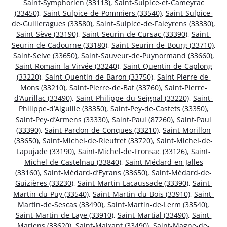
Saint-Symphorien (33113)
,
Saint-Sulpice-et-Cameyrac
(33450)
,
Saint-Sulpice-de-Pommiers (33540)
,
Saint-Sulpice-
de-Guilleragues (33580)
,
Saint-Sulpice-de-Faleyrens (33330)
,
Saint-Sève (33190)
,
Saint-Seurin-de-Cursac (33390)
,
Saint-
Seurin-de-Cadourne (33180)
,
Saint-Seurin-de-Bourg (33710)
,
Saint-Selve (33650)
,
Saint-Sauveur-de-Puynormand (33660)
,
Saint-Romain-la-Virvée (33240)
,
Saint-Quentin-de-Caplong
(33220)
,
Saint-Quentin-de-Baron (33750)
,
Saint-Pierre-de-
Mons (33210)
,
Saint-Pierre-de-Bat (33760)
,
Saint-Pierre-
d’Aurillac (33490)
,
Saint-Philippe-du-Seignal (33220)
,
Saint-
Philippe-d’Aiguille (33350)
,
Saint-Pey-de-Castets (33350)
,
Saint-Pey-d’Armens (33330)
,
Saint-Paul (87260)
,
Saint-Paul
(33390)
,
Saint-Pardon-de-Conques (33210)
,
Saint-Morillon
(33650)
,
Saint-Michel-de-Rieufret (33720)
,
Saint-Michel-de-
Lapujade (33190)
,
Saint-Michel-de-Fronsac (33126)
,
Saint-
Michel-de-Castelnau (33840)
,
Saint-Médard-en-Jalles
(33160)
,
Saint-Médard-d’Eyrans (33650)
,
Saint-Médard-de-
Guizières (33230)
,
Saint-Martin-Lacaussade (33390)
,
Saint-
Martin-du-Puy (33540)
,
Saint-Martin-du-Bois (33910)
,
Saint-
Martin-de-Sescas (33490)
,
Saint-Martin-de-Lerm (33540)
,
Saint-Martin-de-Laye (33910)
,
Saint-Martial (33490)
,
Saint-
Mariens (33620)
,
Saint-Maixant (33490)
,
Saint-Magne-de-