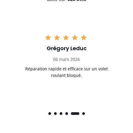
Grégory Leduc
06 mars 2026
let
Réparation rapide et efficace sur un volet
I
roulant bloqué.
Tr