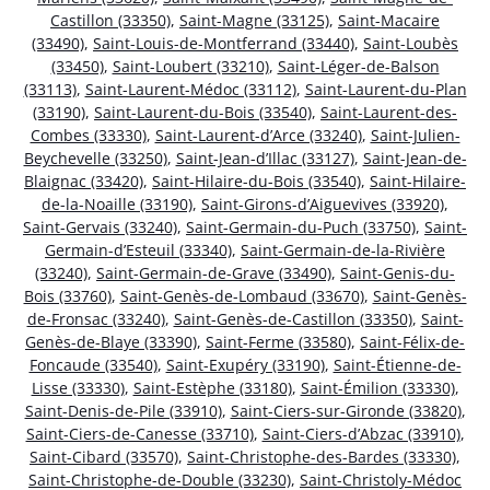
Castillon (33350)
,
Saint-Magne (33125)
,
Saint-Macaire
(33490)
,
Saint-Louis-de-Montferrand (33440)
,
Saint-Loubès
(33450)
,
Saint-Loubert (33210)
,
Saint-Léger-de-Balson
(33113)
,
Saint-Laurent-Médoc (33112)
,
Saint-Laurent-du-Plan
(33190)
,
Saint-Laurent-du-Bois (33540)
,
Saint-Laurent-des-
Combes (33330)
,
Saint-Laurent-d’Arce (33240)
,
Saint-Julien-
Beychevelle (33250)
,
Saint-Jean-d’Illac (33127)
,
Saint-Jean-de-
Blaignac (33420)
,
Saint-Hilaire-du-Bois (33540)
,
Saint-Hilaire-
de-la-Noaille (33190)
,
Saint-Girons-d’Aiguevives (33920)
,
Saint-Gervais (33240)
,
Saint-Germain-du-Puch (33750)
,
Saint-
Germain-d’Esteuil (33340)
,
Saint-Germain-de-la-Rivière
(33240)
,
Saint-Germain-de-Grave (33490)
,
Saint-Genis-du-
Bois (33760)
,
Saint-Genès-de-Lombaud (33670)
,
Saint-Genès-
de-Fronsac (33240)
,
Saint-Genès-de-Castillon (33350)
,
Saint-
Genès-de-Blaye (33390)
,
Saint-Ferme (33580)
,
Saint-Félix-de-
Foncaude (33540)
,
Saint-Exupéry (33190)
,
Saint-Étienne-de-
Lisse (33330)
,
Saint-Estèphe (33180)
,
Saint-Émilion (33330)
,
Saint-Denis-de-Pile (33910)
,
Saint-Ciers-sur-Gironde (33820)
,
Saint-Ciers-de-Canesse (33710)
,
Saint-Ciers-d’Abzac (33910)
,
Saint-Cibard (33570)
,
Saint-Christophe-des-Bardes (33330)
,
Saint-Christophe-de-Double (33230)
,
Saint-Christoly-Médoc