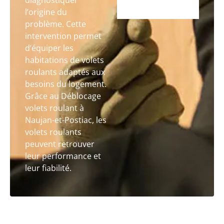
diagnostiquer
l’origine du
problème. Cette
intervention permet
d’équiper les
habitations de volets
roulants adaptés aux
besoins du logement.
Grâce au Déblocage
volets roulant à
Naujan-et-Postiac, les
volets roulants
peuvent retrouver
leur performance et
leur fiabilité.