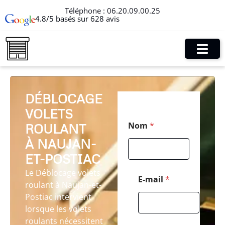
Téléphone :
06.20.09.00.25
4.8/5 basés sur 628 avis
DÉBLOCAGE
VOLETS
*
Nom
*
ROULANT
N
o
À NAUJAN-
m
*
ET-POSTIAC
Le Déblocage volets
E-mail
*
roulant à Naujan-et-
Postiac intervient
lorsque les volets
roulants nécessitent