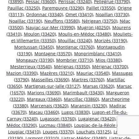
(33890)
,
Pessac (33600)
,
Périssac (33240)
,
Pellegrue (33790)
,
Pauillac (33250)
,
Parempuyre (33290)
,
Paillet (33550)
,
Origne
(33113)
,
Ordonnac (33340)
,
Omet (33410)
,
Noaillan (33730)
,
Noaillac (33190)
,
Neuffons (33580)
,
Nérigean (33750)
,
Néac
(33500)
,
Naujac-sur-Mer (33990)
,
Mugron (40250)
,
Mourens
(33410)
,
Moulon (33420)
,
Moulis-en-Médoc (33480)
,
Mouliets-
et-Villemartin (33350)
,
Mouillac (33240)
,
Morizès (33190)
,
Montussan (33450)
,
Montignac (33760)
,
Montagoudin
(33190)
,
Montagne (33570)
,
Monprimblanc (33410)
,
Mongauzy (33190)
,
Mombrier (33710)
,
Mios (33380)
,
Mesterrieux (33540)
,
Mérignas (33350)
,
Mérignac (33700)
,
Mazion (33390)
,
Mazères (33210)
,
Mauriac (33540)
,
Massugas
(33790)
,
Masseilles (33690)
,
Martres (33760)
,
Martillac
(33650)
,
Martignas-sur-Jalle (33127)
,
Marsas (33620)
,
Marsac
(16570)
,
Marions (33690)
,
Marimbault (33430)
,
Margueron
(33220)
,
Margaux (33460)
,
Marcillac (33860)
,
Marcheprime
(33380)
,
Marcenais (33620)
,
Maransin (33230)
,
Madirac
(33670)
,
Macau (33460)
,
Lugos (33830)
,
Lugon-et-l’Île-du-
Carnay (33240)
,
Lugasson (33760)
,
Lugaignac (33420)
,
Ludon-
Médoc (33290)
,
Lucmau (33840)
,
Loupiac-de-la-Réole (33190)
,
Loupiac (33410)
,
Loupes (33370)
,
Louchats (33125)
,
Loubens
(33190)
,
Lormont (33310)
,
Listrac-Médoc (33480)
,
Listrac-de-