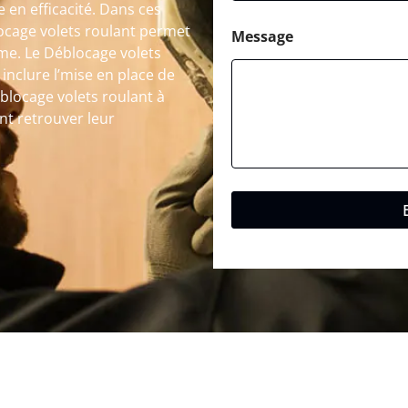
en efficacité. Dans ces
locage volets roulant permet
Message
ème. Le Déblocage volets
inclure l’mise en place de
locage volets roulant à
ent retrouver leur