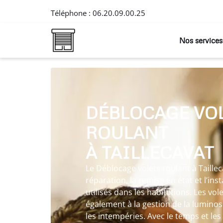
Téléphone :
06.20.09.00.25
Nos services
DÉBLOCAGE VO
ROULANT
À TAILLECAVAT
Le Déblocage volets roulant à Taille
réparation, la remise en état et l’ins
utilisés dans les habitations. Les vo
également à la gestion de la luminosi
les intempéries. Avec le temps et les 