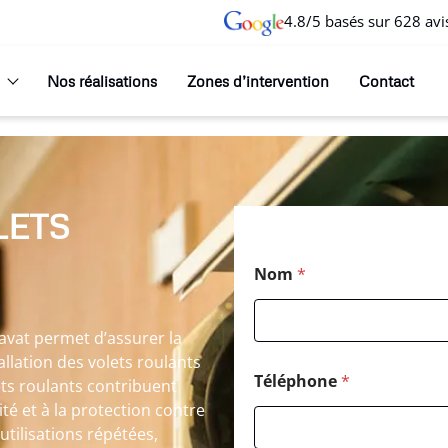
4.8/5 basés sur 628 avi
Nos réalisations
Zones d’intervention
Contact
LETS
Nom
*
cavat permet d’assurer la
tallation des volets roulants
Téléphone
*
lets roulants contribuent
té et à la protection contre
utilisations répétées,