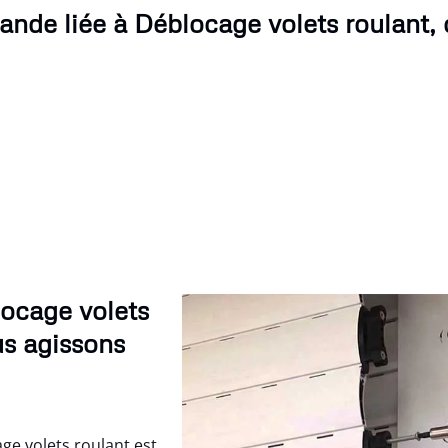
nde liée à Déblocage volets roulant,
locage volets
us agissons
ge volets roulant est