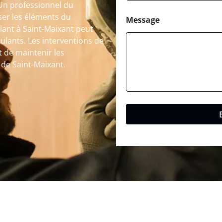
 Un professionnel du
ser les éléments du
Message
ant à Saint-Maixant peut
oulants. Les interventions de
 de maintenir les
e de Saint-Maixant.