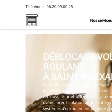
Téléphone :
06.20.09.00.25
Nos services
DÉBLOCAGE VO
ROULANT
À SAINT-MAIXA
Le Déblocage volets roulant à Saint-
les volets roulants nécessitent une 
retrouver leur efficacité. Ces syst
d’améliorer l’isolation et de protéger
systèmes d’enroulement peuvent par