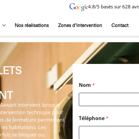
4.8/5 basés sur 628 avi
Nos réalisations
Zones d’intervention
Contact
LETS
Nom
*
NT
Maixant intervient lorsque
intervention technique pour
Téléphone
*
èmes de fermeture permettent
 les habitations. Les
fois se bloquer ou