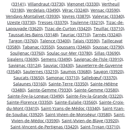
(33141)
,
Villandraut (33730)
,
Vignonet (33330)
,
Vertheuil
(33180)
,
Verdelais (33490)
,
Vérac (33240)
,
Vensac (33590)
,
Vendays-Montalivet (33930)
,
Vayres (33870)
,
Valeyrac (33340)
,
Uzeste (33730)
,
Tresses (33370)
,
Toulenne (33210)
,
Tizac-de-
Lapouyade (33620)
,
Tizac-de-Curton (33420)
,
Teuillac (33710)
,
Taussat-les-Bains (33148)
,
Tauriac (33710)
,
Tarnès (33240)
,
Targon (33760)
,
Talence (33400)
,
Talais (33590)
,
Taillecavat
(33580)
,
Tabanac (33550)
,
Soussans (33460)
,
Soussac (33790)
,
Soulignac (33760)
,
Soulac-sur-Mer (33780)
,
Sillas (33690)
,
Sigalens (33690)
,
Semens (33490)
,
Savignac-de-l’Isle (33910)
,
Savignac (33124)
,
Sauviac (33430)
,
Sauveterre-de-Guyenne
(33540)
,
Sauternes (33210)
,
Saumos (33680)
,
Saugon (33920)
,
Saucats (33650)
,
Samonac (33710)
,
Sallebœuf (33370)
,
Salaunes (33160)
,
Sainte-Terre (33350)
,
Sainte-Hélène
(33480)
,
Sainte-Gemme (79330)
,
Sainte-Gemme (33580)
,
Sainte-Foy-la-Longue (33490)
,
Sainte-Foy-la-Grande (33220)
,
Sainte-Florence (33350)
,
Sainte-Eulalie (33560)
,
Sainte-Croix-
du-Mont (33410)
,
Saint-Yzans-de-Médoc (33340)
,
Saint-Yzan-
de-Soudiac (33920)
,
Saint-Vivien-de-Monségur (33580)
,
Saint-
Vivien-de-Médoc (33590)
,
Saint-Vivien-de-Blaye (33920)
,
Saint-Vincent-de-Pertignas (33420)
,
Saint-Trojan (33710)
,