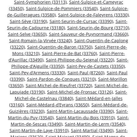
Saint-Symphorien (33113)
,
Saint-Sulpice-et-Cameyrac
(33450)
,
Saint-Sulpice-de-Pommiers (33540)
,
Saint-Sulpice-
de-Guilleragues (33580)
,
Saint-Sulpice-de-Faleyrens (33330)
,
Saint-Sève (33190)
,
Saint-Seurin-de-Cursac (33390)
,
Saint-
Seurin-de-Cadourne (33180)
,
Saint-Seurin-de-Bourg (33710)
,
Saint-Selve (33650)
,
Saint-Sauveur-de-Puynormand (33660)
,
Saint-Romain-la-Virvée (33240)
,
Saint-Quentin-de-Caplong
(33220)
,
Saint-Quentin-de-Baron (33750)
,
Saint-Pierre-de-
Mons (33210)
,
Saint-Pierre-de-Bat (33760)
,
Saint-Pierre-
d’Aurillac (33490)
,
Saint-Philippe-du-Seignal (33220)
,
Saint-
Philippe-d’Aiguille (33350)
,
Saint-Pey-de-Castets (33350)
,
Saint-Pey-d’Armens (33330)
,
Saint-Paul (87260)
,
Saint-Paul
(33390)
,
Saint-Pardon-de-Conques (33210)
,
Saint-Morillon
(33650)
,
Saint-Michel-de-Rieufret (33720)
,
Saint-Michel-de-
Lapujade (33190)
,
Saint-Michel-de-Fronsac (33126)
,
Saint-
Michel-de-Castelnau (33840)
,
Saint-Médard-en-Jalles
(33160)
,
Saint-Médard-d’Eyrans (33650)
,
Saint-Médard-de-
Guizières (33230)
,
Saint-Martin-Lacaussade (33390)
,
Saint-
Martin-du-Puy (33540)
,
Saint-Martin-du-Bois (33910)
,
Saint-
Martin-de-Sescas (33490)
,
Saint-Martin-de-Lerm (33540)
,
Saint-Martin-de-Laye (33910)
,
Saint-Martial (33490)
,
Saint-
Mariens (33620)
,
Saint-Maixant (33490)
,
Saint-Magne-de-