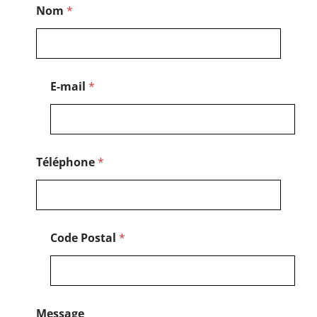
Nom
*
o
m
*
E-mail
*
Téléphone
*
Code Postal
*
Message