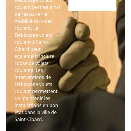
Déblocage volets
roulant permet ainsi
de restaurer la
mobilité du volet
roulant. Le
Déblocage volets
roulant à Saint-
Cibard peut
également inclure
l’pose de volets
roulants. Les
interventions de
Déblocage volets
roulant permettent
de maintenir les
installations en bon
état dans la ville de
Saint-Cibard.