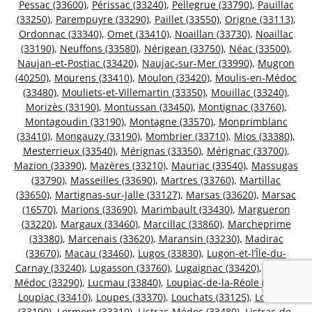
Pessac (33600)
,
Périssac (33240)
,
Pellegrue (33790)
,
Pauillac
(33250)
,
Parempuyre (33290)
,
Paillet (33550)
,
Origne (33113)
,
Ordonnac (33340)
,
Omet (33410)
,
Noaillan (33730)
,
Noaillac
(33190)
,
Neuffons (33580)
,
Nérigean (33750)
,
Néac (33500)
,
Naujan-et-Postiac (33420)
,
Naujac-sur-Mer (33990)
,
Mugron
(40250)
,
Mourens (33410)
,
Moulon (33420)
,
Moulis-en-Médoc
(33480)
,
Mouliets-et-Villemartin (33350)
,
Mouillac (33240)
,
Morizès (33190)
,
Montussan (33450)
,
Montignac (33760)
,
Montagoudin (33190)
,
Montagne (33570)
,
Monprimblanc
(33410)
,
Mongauzy (33190)
,
Mombrier (33710)
,
Mios (33380)
,
Mesterrieux (33540)
,
Mérignas (33350)
,
Mérignac (33700)
,
Mazion (33390)
,
Mazères (33210)
,
Mauriac (33540)
,
Massugas
(33790)
,
Masseilles (33690)
,
Martres (33760)
,
Martillac
(33650)
,
Martignas-sur-Jalle (33127)
,
Marsas (33620)
,
Marsac
(16570)
,
Marions (33690)
,
Marimbault (33430)
,
Margueron
(33220)
,
Margaux (33460)
,
Marcillac (33860)
,
Marcheprime
(33380)
,
Marcenais (33620)
,
Maransin (33230)
,
Madirac
(33670)
,
Macau (33460)
,
Lugos (33830)
,
Lugon-et-l’Île-du-
Carnay (33240)
,
Lugasson (33760)
,
Lugaignac (33420)
,
Ludon-
Médoc (33290)
,
Lucmau (33840)
,
Loupiac-de-la-Réole (33190)
,
Loupiac (33410)
,
Loupes (33370)
,
Louchats (33125)
,
Loubens
(33190)
,
Lormont (33310)
,
Listrac-Médoc (33480)
,
Listrac-de-