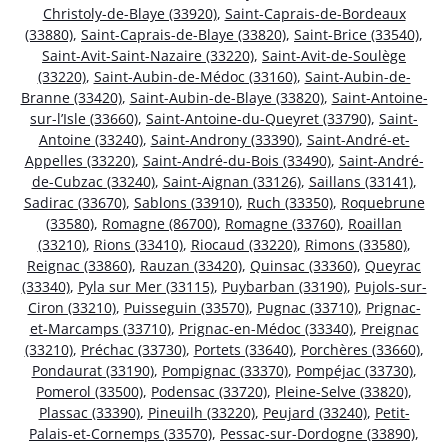
Christoly-de-Blaye (33920)
,
Saint-Caprais-de-Bordeaux
(33880)
,
Saint-Caprais-de-Blaye (33820)
,
Saint-Brice (33540)
,
Saint-Avit-Saint-Nazaire (33220)
,
Saint-Avit-de-Soulège
(33220)
,
Saint-Aubin-de-Médoc (33160)
,
Saint-Aubin-de-
Branne (33420)
,
Saint-Aubin-de-Blaye (33820)
,
Saint-Antoine-
sur-l’Isle (33660)
,
Saint-Antoine-du-Queyret (33790)
,
Saint-
Antoine (33240)
,
Saint-Androny (33390)
,
Saint-André-et-
Appelles (33220)
,
Saint-André-du-Bois (33490)
,
Saint-André-
de-Cubzac (33240)
,
Saint-Aignan (33126)
,
Saillans (33141)
,
Sadirac (33670)
,
Sablons (33910)
,
Ruch (33350)
,
Roquebrune
(33580)
,
Romagne (86700)
,
Romagne (33760)
,
Roaillan
(33210)
,
Rions (33410)
,
Riocaud (33220)
,
Rimons (33580)
,
Reignac (33860)
,
Rauzan (33420)
,
Quinsac (33360)
,
Queyrac
(33340)
,
Pyla sur Mer (33115)
,
Puybarban (33190)
,
Pujols-sur-
Ciron (33210)
,
Puisseguin (33570)
,
Pugnac (33710)
,
Prignac-
et-Marcamps (33710)
,
Prignac-en-Médoc (33340)
,
Preignac
(33210)
,
Préchac (33730)
,
Portets (33640)
,
Porchères (33660)
,
Pondaurat (33190)
,
Pompignac (33370)
,
Pompéjac (33730)
,
Pomerol (33500)
,
Podensac (33720)
,
Pleine-Selve (33820)
,
Plassac (33390)
,
Pineuilh (33220)
,
Peujard (33240)
,
Petit-
Palais-et-Cornemps (33570)
,
Pessac-sur-Dordogne (33890)
,