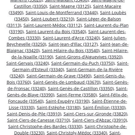
Castillon (33350)
,
Saint-Magne (33125)
,
Saint-Macaire
(33490)
,
Saint-Louis-de-Montferrand (33440)
,
Saint-Loubès
(33450)
,
Saint-Loubert (33210)
,
Saint-Léger-de-Balson
(33113)
,
Saint-Laurent-Médoc (33112)
,
Saint-Laurent-du-Plan
(33190)
,
Saint-Laurent-du-Bois (33540)
,
Saint-Laurent-des-
Combes (33330)
,
Saint-Laurent-d’Arce (33240)
,
Saint-Julien-
Beychevelle (33250)
,
Saint-Jean-d’Illac (33127)
,
Saint-Jean-de-
Blaignac (33420)
,
Saint-Hilaire-du-Bois (33540)
,
Saint-Hilaire-
de-la-Noaille (33190)
,
Saint-Girons-d’Aiguevives (33920)
,
Saint-Gervais (33240)
,
Saint-Germain-du-Puch (33750)
,
Saint-
Germain-d’Esteuil (33340)
,
Saint-Germain-de-la-Rivière
(33240)
,
Saint-Germain-de-Grave (33490)
,
Saint-Genis-du-
Bois (33760)
,
Saint-Genès-de-Lombaud (33670)
,
Saint-Genès-
de-Fronsac (33240)
,
Saint-Genès-de-Castillon (33350)
,
Saint-
Genès-de-Blaye (33390)
,
Saint-Ferme (33580)
,
Saint-Félix-de-
Foncaude (33540)
,
Saint-Exupéry (33190)
,
Saint-Étienne-de-
Lisse (33330)
,
Saint-Estèphe (33180)
,
Saint-Émilion (33330)
,
Saint-Denis-de-Pile (33910)
,
Saint-Ciers-sur-Gironde (33820)
,
Saint-Ciers-de-Canesse (33710)
,
Saint-Ciers-d’Abzac (33910)
,
Saint-Christophe-des-Bardes (33330)
,
Saint-Christophe-de-
Double (33230)
,
Saint-Christoly-Médoc (33340)
,
Saint-