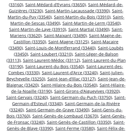
(33160)
,
Saint-Médard-d’Eyrans (33650)
,
Saint-Médard-de-
Guizières (33230)
,
Saint-Martin-Lacaussade (33390)
,
Saint-
Martin-du-Puy (33540)
,
Saint-Martin-du-Bois (33910)
,
Saint-
Martin-de-Sescas (33490)
,
Saint-Martin-de-Lerm (33540)
,
Saint-Martin-de-Laye (33910)
,
Saint-Martial (33490)
,
Saint-
Mariens (33620)
,
Saint-Maixant (33490)
,
Saint-Magne-de-
Castillon (33350)
,
Saint-Magne (33125)
,
Saint-Macaire
(33490)
,
Saint-Louis-de-Montferrand (33440)
,
Saint-Loubès
(33450)
,
Saint-Loubert (33210)
,
Saint-Léger-de-Balson
(33113)
,
Saint-Laurent-Médoc (33112)
,
Saint-Laurent-du-Plan
(33190)
,
Saint-Laurent-du-Bois (33540)
,
Saint-Laurent-des-
Combes (33330)
,
Saint-Laurent-d’Arce (33240)
,
Saint-Julien-
Beychevelle (33250)
,
Saint-Jean-d’Illac (33127)
,
Saint-Jean-de-
Blaignac (33420)
,
Saint-Hilaire-du-Bois (33540)
,
Saint-Hilaire-
de-la-Noaille (33190)
,
Saint-Girons-d’Aiguevives (33920)
,
Saint-Gervais (33240)
,
Saint-Germain-du-Puch (33750)
,
Saint-
Germain-d’Esteuil (33340)
,
Saint-Germain-de-la-Rivière
(33240)
,
Saint-Germain-de-Grave (33490)
,
Saint-Genis-du-
Bois (33760)
,
Saint-Genès-de-Lombaud (33670)
,
Saint-Genès-
de-Fronsac (33240)
,
Saint-Genès-de-Castillon (33350)
,
Saint-
Genès-de-Blaye (33390)
,
Saint-Ferme (33580)
,
Saint-Félix-de-