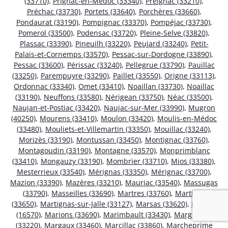
(33710)
,
Prignac-en-Médoc (33340)
,
Preignac (33210)
,
Préchac (33730)
,
Portets (33640)
,
Porchères (33660)
,
Pondaurat (33190)
,
Pompignac (33370)
,
Pompéjac (33730)
,
Pomerol (33500)
,
Podensac (33720)
,
Pleine-Selve (33820)
,
Plassac (33390)
,
Pineuilh (33220)
,
Peujard (33240)
,
Petit-
Palais-et-Cornemps (33570)
,
Pessac-sur-Dordogne (33890)
,
Pessac (33600)
,
Périssac (33240)
,
Pellegrue (33790)
,
Pauillac
(33250)
,
Parempuyre (33290)
,
Paillet (33550)
,
Origne (33113)
,
Ordonnac (33340)
,
Omet (33410)
,
Noaillan (33730)
,
Noaillac
(33190)
,
Neuffons (33580)
,
Nérigean (33750)
,
Néac (33500)
,
Naujan-et-Postiac (33420)
,
Naujac-sur-Mer (33990)
,
Mugron
(40250)
,
Mourens (33410)
,
Moulon (33420)
,
Moulis-en-Médoc
(33480)
,
Mouliets-et-Villemartin (33350)
,
Mouillac (33240)
,
Morizès (33190)
,
Montussan (33450)
,
Montignac (33760)
,
Montagoudin (33190)
,
Montagne (33570)
,
Monprimblanc
(33410)
,
Mongauzy (33190)
,
Mombrier (33710)
,
Mios (33380)
,
Mesterrieux (33540)
,
Mérignas (33350)
,
Mérignac (33700)
,
Mazion (33390)
,
Mazères (33210)
,
Mauriac (33540)
,
Massugas
(33790)
,
Masseilles (33690)
,
Martres (33760)
,
Martillac
(33650)
,
Martignas-sur-Jalle (33127)
,
Marsas (33620)
,
Marsac
(16570)
,
Marions (33690)
,
Marimbault (33430)
,
Margueron
(33220)
,
Margaux (33460)
,
Marcillac (33860)
,
Marcheprime