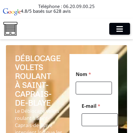
Téléphone :
06.20.09.00.25
4.8/5 basés sur 628 avis
DÉBLOCAGE
VOLETS
E
Nom
*
ROULANT
-
m
À SAINT-
a
i
CAPRAIS-
l
DE-BLAYE
C
E-mail
*
o
Le Déblocage volets
d
roulant à Saint-
e
Caprais-de-Blaye
C
o
intervient lorsque les