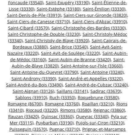
Foncaude (33540)
,
Saint-Exupéry (33190)
,
Saint-Étienne-de-
Lisse (33330)
,
Saint-Estèphe (33180)
,
Saint-Émilion (33330)
,
Saint-Denis-de-Pile (33910)
,
Saint-Ciers-sur-Gironde (33820)
,
Saint-Ciers-de-Canesse (33710)
,
Saint-Ciers-d’Abzac (33910)
,
Saint-Cibard (33570)
,
Saint-Christophe-des-Bardes (33330)
,
Saint-Christophe-de-Double (33230)
,
Saint-Christoly-Médoc
(33340)
,
Saint-Christoly-de-Blaye (33920)
,
Saint-Caprais-de-
Bordeaux (33880)
,
Saint-Brice (33540)
,
Saint-Avit-Saint-
Nazaire (33220)
,
Saint-Avit-de-Soulège (33220)
,
Saint-Aubin-
de-Médoc (33160)
,
Saint-Aubin-de-Branne (33420)
,
Saint-
Aubin-de-Blaye (33820)
,
Saint-Antoine-sur-l’Isle (33660)
,
Saint-Antoine-du-Queyret (33790)
,
Saint-Antoine (33240)
,
Saint-Androny (33390)
,
Saint-André-et-Appelles (33220)
,
Saint-André-du-Bois (33490)
,
Saint-André-de-Cubzac (33240)
,
Saint-Aignan (33126)
,
Saillans (33141)
,
Sadirac (33670)
,
Sablons (33910)
,
Ruch (33350)
,
Roquebrune (33580)
,
Romagne (86700)
,
Romagne (33760)
,
Roaillan (33210)
,
Rions
(33410)
,
Riocaud (33220)
,
Rimons (33580)
,
Reignac (33860)
,
Rauzan (33420)
,
Quinsac (33360)
,
Queyrac (33340)
,
Pyla sur
Mer (33115)
,
Puybarban (33190)
,
Pujols-sur-Ciron (33210)
,
Puisseguin (33570)
,
Pugnac (33710)
,
Prignac-et-Marcamps