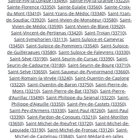
Sainte-Foy-la-Longue (33490)
,
Sainte-Foy-la-Grande (33220)
,
Sainte-Florence (33350)
,
Sainte-Eulalie (33560)
,
Sainte-Croix-
du-Mont (33410)
,
Saint-Yzans-de-Médoc (33340)
,
Saint-Yzan-
de-Soudiac (33920)
,
Saint-Vivien-de-Monségur (33580)
,
Saint-
Vivien-de-Médoc (33590)
,
Saint-Vivien-de-Blaye (33920)
,
Saint-Vincent-de-Pertignas (33420)
,
Saint-Trojan (33710)
,
Saint-Symphorien (33113)
,
Saint-Sulpice-et-Cameyrac
(33450)
,
Saint-Sulpice-de-Pommiers (33540)
,
Saint-Sulpice-
de-Guilleragues (33580)
,
Saint-Sulpice-de-Faleyrens (33330)
,
Saint-Sève (33190)
,
Saint-Seurin-de-Cursac (33390)
,
Saint-
Seurin-de-Cadourne (33180)
,
Saint-Seurin-de-Bourg (33710)
,
Saint-Selve (33650)
,
Saint-Sauveur-de-Puynormand (33660)
,
Saint-Romain-la-Virvée (33240)
,
Saint-Quentin-de-Caplong
(33220)
,
Saint-Quentin-de-Baron (33750)
,
Saint-Pierre-de-
Mons (33210)
,
Saint-Pierre-de-Bat (33760)
,
Saint-Pierre-
d’Aurillac (33490)
,
Saint-Philippe-du-Seignal (33220)
,
Saint-
Philippe-d’Aiguille (33350)
,
Saint-Pey-de-Castets (33350)
,
Saint-Pey-d’Armens (33330)
,
Saint-Paul (87260)
,
Saint-Paul
(33390)
,
Saint-Pardon-de-Conques (33210)
,
Saint-Morillon
(33650)
,
Saint-Michel-de-Rieufret (33720)
,
Saint-Michel-de-
Lapujade (33190)
,
Saint-Michel-de-Fronsac (33126)
,
Saint-
Michel-de-Castelnau (33840)
,
Saint-Médard-en-Jalles