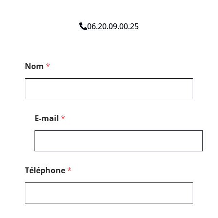
06.20.09.00.25
*
Nom
*
T
é
l
é
p
h
E-mail
*
o
n
e
T
é
l
Téléphone
*
é
p
h
o
n