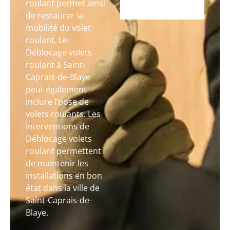
roulant permet ainsi
de restaurer la
mobilité du volet
roulant. Le
Déblocage volets
roulant à Saint-
Caprais-de-Blaye
peut également
inclure l’pose de
volets roulants. Les
interventions de
Déblocage volets
roulant permettent
de maintenir les
installations en bon
état dans la ville de
Saint-Caprais-de-
Blaye.