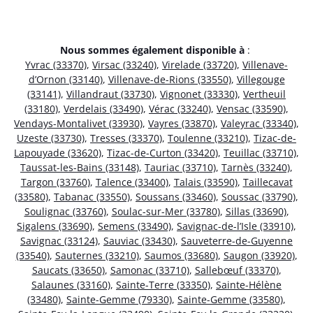
Nous sommes également disponible à
:
Yvrac (33370)
,
Virsac (33240)
,
Virelade (33720)
,
Villenave-
d’Ornon (33140)
,
Villenave-de-Rions (33550)
,
Villegouge
(33141)
,
Villandraut (33730)
,
Vignonet (33330)
,
Vertheuil
(33180)
,
Verdelais (33490)
,
Vérac (33240)
,
Vensac (33590)
,
Vendays-Montalivet (33930)
,
Vayres (33870)
,
Valeyrac (33340)
,
Uzeste (33730)
,
Tresses (33370)
,
Toulenne (33210)
,
Tizac-de-
Lapouyade (33620)
,
Tizac-de-Curton (33420)
,
Teuillac (33710)
,
Taussat-les-Bains (33148)
,
Tauriac (33710)
,
Tarnès (33240)
,
Targon (33760)
,
Talence (33400)
,
Talais (33590)
,
Taillecavat
(33580)
,
Tabanac (33550)
,
Soussans (33460)
,
Soussac (33790)
,
Soulignac (33760)
,
Soulac-sur-Mer (33780)
,
Sillas (33690)
,
Sigalens (33690)
,
Semens (33490)
,
Savignac-de-l’Isle (33910)
,
Savignac (33124)
,
Sauviac (33430)
,
Sauveterre-de-Guyenne
(33540)
,
Sauternes (33210)
,
Saumos (33680)
,
Saugon (33920)
,
Saucats (33650)
,
Samonac (33710)
,
Sallebœuf (33370)
,
Salaunes (33160)
,
Sainte-Terre (33350)
,
Sainte-Hélène
(33480)
,
Sainte-Gemme (79330)
,
Sainte-Gemme (33580)
,