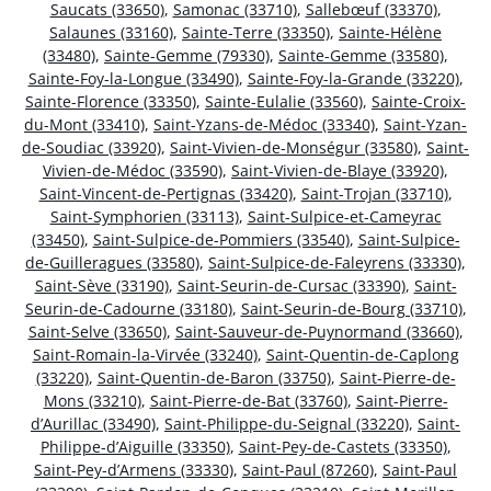
Saucats (33650)
,
Samonac (33710)
,
Sallebœuf (33370)
,
Salaunes (33160)
,
Sainte-Terre (33350)
,
Sainte-Hélène
(33480)
,
Sainte-Gemme (79330)
,
Sainte-Gemme (33580)
,
Sainte-Foy-la-Longue (33490)
,
Sainte-Foy-la-Grande (33220)
,
Sainte-Florence (33350)
,
Sainte-Eulalie (33560)
,
Sainte-Croix-
du-Mont (33410)
,
Saint-Yzans-de-Médoc (33340)
,
Saint-Yzan-
de-Soudiac (33920)
,
Saint-Vivien-de-Monségur (33580)
,
Saint-
Vivien-de-Médoc (33590)
,
Saint-Vivien-de-Blaye (33920)
,
Saint-Vincent-de-Pertignas (33420)
,
Saint-Trojan (33710)
,
Saint-Symphorien (33113)
,
Saint-Sulpice-et-Cameyrac
(33450)
,
Saint-Sulpice-de-Pommiers (33540)
,
Saint-Sulpice-
de-Guilleragues (33580)
,
Saint-Sulpice-de-Faleyrens (33330)
,
Saint-Sève (33190)
,
Saint-Seurin-de-Cursac (33390)
,
Saint-
Seurin-de-Cadourne (33180)
,
Saint-Seurin-de-Bourg (33710)
,
Saint-Selve (33650)
,
Saint-Sauveur-de-Puynormand (33660)
,
Saint-Romain-la-Virvée (33240)
,
Saint-Quentin-de-Caplong
(33220)
,
Saint-Quentin-de-Baron (33750)
,
Saint-Pierre-de-
Mons (33210)
,
Saint-Pierre-de-Bat (33760)
,
Saint-Pierre-
d’Aurillac (33490)
,
Saint-Philippe-du-Seignal (33220)
,
Saint-
Philippe-d’Aiguille (33350)
,
Saint-Pey-de-Castets (33350)
,
Saint-Pey-d’Armens (33330)
,
Saint-Paul (87260)
,
Saint-Paul