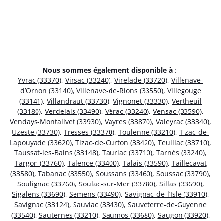
Nous sommes également disponible à
:
Yvrac (33370)
,
Virsac (33240)
,
Virelade (33720)
,
Villenave-
d’Ornon (33140)
,
Villenave-de-Rions (33550)
,
Villegouge
(33141)
,
Villandraut (33730)
,
Vignonet (33330)
,
Vertheuil
(33180)
,
Verdelais (33490)
,
Vérac (33240)
,
Vensac (33590)
,
Vendays-Montalivet (33930)
,
Vayres (33870)
,
Valeyrac (33340)
,
Uzeste (33730)
,
Tresses (33370)
,
Toulenne (33210)
,
Tizac-de-
Lapouyade (33620)
,
Tizac-de-Curton (33420)
,
Teuillac (33710)
,
Taussat-les-Bains (33148)
,
Tauriac (33710)
,
Tarnès (33240)
,
Targon (33760)
,
Talence (33400)
,
Talais (33590)
,
Taillecavat
(33580)
,
Tabanac (33550)
,
Soussans (33460)
,
Soussac (33790)
,
Soulignac (33760)
,
Soulac-sur-Mer (33780)
,
Sillas (33690)
,
Sigalens (33690)
,
Semens (33490)
,
Savignac-de-l’Isle (33910)
,
Savignac (33124)
,
Sauviac (33430)
,
Sauveterre-de-Guyenne
(33540)
,
Sauternes (33210)
,
Saumos (33680)
,
Saugon (33920)
,