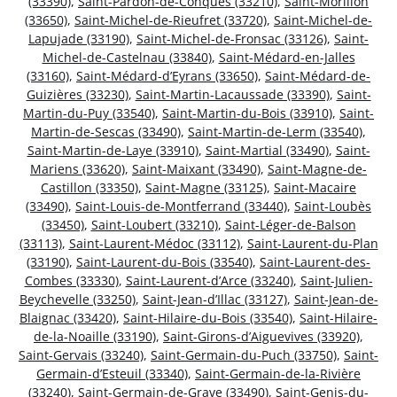
(33390)
,
Saint-Pardon-de-Conques (33210)
,
Saint-Morillon
(33650)
,
Saint-Michel-de-Rieufret (33720)
,
Saint-Michel-de-
Lapujade (33190)
,
Saint-Michel-de-Fronsac (33126)
,
Saint-
Michel-de-Castelnau (33840)
,
Saint-Médard-en-Jalles
(33160)
,
Saint-Médard-d’Eyrans (33650)
,
Saint-Médard-de-
Guizières (33230)
,
Saint-Martin-Lacaussade (33390)
,
Saint-
Martin-du-Puy (33540)
,
Saint-Martin-du-Bois (33910)
,
Saint-
Martin-de-Sescas (33490)
,
Saint-Martin-de-Lerm (33540)
,
Saint-Martin-de-Laye (33910)
,
Saint-Martial (33490)
,
Saint-
Mariens (33620)
,
Saint-Maixant (33490)
,
Saint-Magne-de-
Castillon (33350)
,
Saint-Magne (33125)
,
Saint-Macaire
(33490)
,
Saint-Louis-de-Montferrand (33440)
,
Saint-Loubès
(33450)
,
Saint-Loubert (33210)
,
Saint-Léger-de-Balson
(33113)
,
Saint-Laurent-Médoc (33112)
,
Saint-Laurent-du-Plan
(33190)
,
Saint-Laurent-du-Bois (33540)
,
Saint-Laurent-des-
Combes (33330)
,
Saint-Laurent-d’Arce (33240)
,
Saint-Julien-
Beychevelle (33250)
,
Saint-Jean-d’Illac (33127)
,
Saint-Jean-de-
Blaignac (33420)
,
Saint-Hilaire-du-Bois (33540)
,
Saint-Hilaire-
de-la-Noaille (33190)
,
Saint-Girons-d’Aiguevives (33920)
,
Saint-Gervais (33240)
,
Saint-Germain-du-Puch (33750)
,
Saint-
Germain-d’Esteuil (33340)
,
Saint-Germain-de-la-Rivière
(33240)
,
Saint-Germain-de-Grave (33490)
,
Saint-Genis-du-