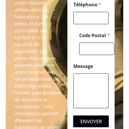
volets roulants
Téléphone
*
utilisés dans les
habitations. Les
volets roulants
participent au
Code Postal
*
confort et à la
sécurité des
logements. Les
pièces mécaniques
peuvent subir une
Message
usure progressive.
Un professionnel du
Déblocage volets
roulant peut analyser
les éléments du
mécanisme. Cette
intervention permet
d’équiper les
ENVOYER
habitations de volets