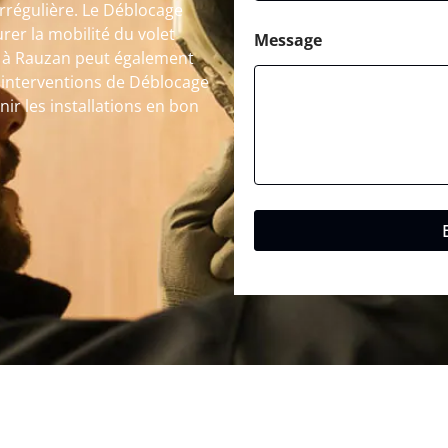
rrégulière. Le Déblocage
rer la mobilité du volet
Message
t à Rauzan peut également
es interventions de Déblocage
ir les installations en bon