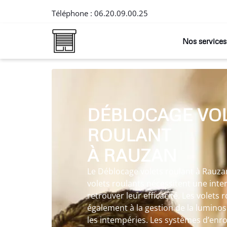
Téléphone :
06.20.09.00.25
Nos services
DÉBLOCAGE VO
ROULANT
À RAUZAN
Le Déblocage volets roulant à Rauzan
volets roulants nécessitent une int
retrouver leur efficacité. Les volets
également à la gestion de la luminosi
les intempéries. Les systèmes d’enr