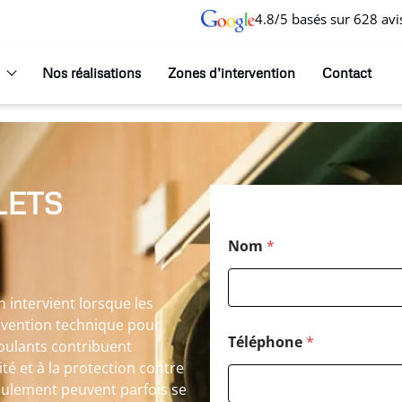
4.8/5 basés sur 628 avi
Nos réalisations
Zones d’intervention
Contact
LETS
Nom
*
 intervient lorsque les
ervention technique pour
Téléphone
*
 roulants contribuent
té et à la protection contre
oulement peuvent parfois se