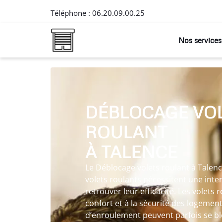
Téléphone :
06.20.09.00.25
Nos services
DÉBLOCAGE VO
ROULANT
À TALENCE
Le Déblocage volets roulant à Talenc
volets roulants nécessitent une int
retrouver leur efficacité. Les volets 
confort et à la sécurité des logemen
d’enroulement peuvent parfois se b