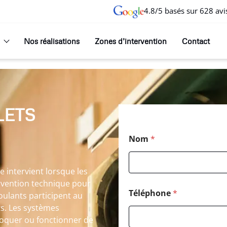
4.8/5 basés sur 628 avi
Nos réalisations
Zones d’intervention
Contact
LETS
Nom
*
e intervient lorsque les
ervention technique pour
Téléphone
*
roulants participent au
ts. Les systèmes
loquer ou fonctionner de