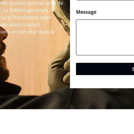
lets roulant permet ainsi de
t. Le Déblocage volets
Message
ure l’Installation volet
age volets roulant
tions en bon état dans la