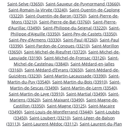
Saint-Selve (33650)
,
Saint-Sauveur-de-Puynormand (33660)
,
Saint-Romain-la-Virvée (33240)
,
Saint-Quentin-de-Caplong
(33220)
,
Saint-Quentin-de-Baron (33750)
,
Saint-Pierre-de-
Mons (33210)
,
Saint-Pierre-de-Bat (33760)
,
Saint-Pierre-
d’Aurillac (33490)
,
Saint-Philippe-du-Seignal (33220)
,
Saint-
Philippe-d’Aiguille (33350)
,
Saint-Pey-de-Castets (33350)
,
Saint-Pey-d’Armens (33330)
,
Saint-Paul (87260)
,
Saint-Paul
(33390)
,
Saint-Pardon-de-Conques (33210)
,
Saint-Morillon
(33650)
,
Saint-Michel-de-Rieufret (33720)
,
Saint-Michel-de-
Lapujade (33190)
,
Saint-Michel-de-Fronsac (33126)
,
Saint-
Michel-de-Castelnau (33840)
,
Saint-Médard-en-Jalles
(33160)
,
Saint-Médard-d’Eyrans (33650)
,
Saint-Médard-de-
Guizières (33230)
,
Saint-Martin-Lacaussade (33390)
,
Saint-
Martin-du-Puy (33540)
,
Saint-Martin-du-Bois (33910)
,
Saint-
Martin-de-Sescas (33490)
,
Saint-Martin-de-Lerm (33540)
,
Saint-Martin-de-Laye (33910)
,
Saint-Martial (33490)
,
Saint-
Mariens (33620)
,
Saint-Maixant (33490)
,
Saint-Magne-de-
Castillon (33350)
,
Saint-Magne (33125)
,
Saint-Macaire
(33490)
,
Saint-Louis-de-Montferrand (33440)
,
Saint-Loubès
(33450)
,
Saint-Loubert (33210)
,
Saint-Léger-de-Balson
(33113)
,
Saint-Laurent-Médoc (33112)
,
Saint-Laurent-du-Plan