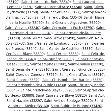
(33190)
,
Saint-Laurent-du-Bois (33540)
,
Saint-Laurent-des-
Combes (33330)
,
Saint-Laurent-d’Arce (33240)
,
Saint-Julien-
Beychevelle (33250)
,
Saint-Jean-d’Illac (33127)
,
Saint-Jean-de-
Blaignac (33420)
,
Saint-Hilaire-du-Bois (33540)
,
Saint-Hilaire-
de-la-Noaille (33190)
,
Saint-Girons-d’Aiguevives (33920)
,
Saint-Gervais (33240)
,
Saint-Germain-du-Puch (33750)
,
Saint-
Germain-d’Esteuil (33340)
,
Saint-Germain-de-la-Rivière
(33240)
,
Saint-Germain-de-Grave (33490)
,
Saint-Genis-du-
Bois (33760)
,
Saint-Genès-de-Lombaud (33670)
,
Saint-Genès-
de-Fronsac (33240)
,
Saint-Genès-de-Castillon (33350)
,
Saint-
Genès-de-Blaye (33390)
,
Saint-Ferme (33580)
,
Saint-Félix-de-
Foncaude (33540)
,
Saint-Exupéry (33190)
,
Saint-Étienne-de-
Lisse (33330)
,
Saint-Estèphe (33180)
,
Saint-Émilion (33330)
,
Saint-Denis-de-Pile (33910)
,
Saint-Ciers-sur-Gironde (33820)
,
Saint-Ciers-de-Canesse (33710)
,
Saint-Ciers-d’Abzac (33910)
,
Saint-Cibard (33570)
,
Saint-Christophe-des-Bardes (33330)
,
Saint-Christophe-de-Double (33230)
,
Saint-Christoly-Médoc
(33340)
,
Saint-Christoly-de-Blaye (33920)
,
Saint-Caprais-de-
Bordeaux (33880)
,
Saint-Caprais-de-Blaye (33820)
,
Saint-Avit-
Saint-Nazaire (33220)
,
Saint-Avit-de-Soulège (33220)
,
Saint-
Aubin-de-Médoc (33160)
,
Saint-Aubin-de-Branne (33420)
,
Saint-Aubin-de-Blaye (33820)
,
Saint-Antoine-sur-l’Isle