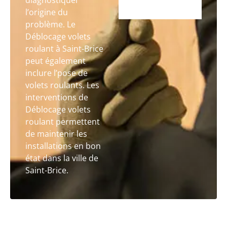
diagnostiquer
l’origine du
problème. Le
Déblocage volets
roulant à Saint-Brice
peut également
inclure l’pose de
volets roulants. Les
interventions de
Déblocage volets
roulant permettent
de maintenir les
installations en bon
état dans la ville de
Saint-Brice.