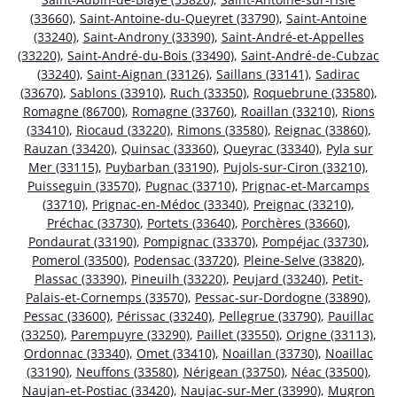
(33660)
,
Saint-Antoine-du-Queyret (33790)
,
Saint-Antoine
(33240)
,
Saint-Androny (33390)
,
Saint-André-et-Appelles
(33220)
,
Saint-André-du-Bois (33490)
,
Saint-André-de-Cubzac
(33240)
,
Saint-Aignan (33126)
,
Saillans (33141)
,
Sadirac
(33670)
,
Sablons (33910)
,
Ruch (33350)
,
Roquebrune (33580)
,
Romagne (86700)
,
Romagne (33760)
,
Roaillan (33210)
,
Rions
(33410)
,
Riocaud (33220)
,
Rimons (33580)
,
Reignac (33860)
,
Rauzan (33420)
,
Quinsac (33360)
,
Queyrac (33340)
,
Pyla sur
Mer (33115)
,
Puybarban (33190)
,
Pujols-sur-Ciron (33210)
,
Puisseguin (33570)
,
Pugnac (33710)
,
Prignac-et-Marcamps
(33710)
,
Prignac-en-Médoc (33340)
,
Preignac (33210)
,
Préchac (33730)
,
Portets (33640)
,
Porchères (33660)
,
Pondaurat (33190)
,
Pompignac (33370)
,
Pompéjac (33730)
,
Pomerol (33500)
,
Podensac (33720)
,
Pleine-Selve (33820)
,
Plassac (33390)
,
Pineuilh (33220)
,
Peujard (33240)
,
Petit-
Palais-et-Cornemps (33570)
,
Pessac-sur-Dordogne (33890)
,
Pessac (33600)
,
Périssac (33240)
,
Pellegrue (33790)
,
Pauillac
(33250)
,
Parempuyre (33290)
,
Paillet (33550)
,
Origne (33113)
,
Ordonnac (33340)
,
Omet (33410)
,
Noaillan (33730)
,
Noaillac
(33190)
,
Neuffons (33580)
,
Nérigean (33750)
,
Néac (33500)
,
Naujan-et-Postiac (33420)
,
Naujac-sur-Mer (33990)
,
Mugron