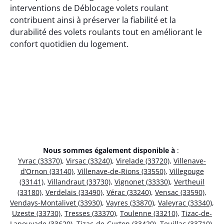
interventions de Déblocage volets roulant
contribuent ainsi à préserver la fiabilité et la
durabilité des volets roulants tout en améliorant le
confort quotidien du logement.
Nous sommes également disponible à
:
Yvrac (33370)
,
Virsac (33240)
,
Virelade (33720)
,
Villenave-
d’Ornon (33140)
,
Villenave-de-Rions (33550)
,
Villegouge
(33141)
,
Villandraut (33730)
,
Vignonet (33330)
,
Vertheuil
(33180)
,
Verdelais (33490)
,
Vérac (33240)
,
Vensac (33590)
,
Vendays-Montalivet (33930)
,
Vayres (33870)
,
Valeyrac (33340)
,
Uzeste (33730)
,
Tresses (33370)
,
Toulenne (33210)
,
Tizac-de-
Lapouyade (33620)
,
Tizac-de-Curton (33420)
,
Teuillac (33710)
,