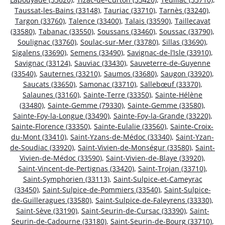
Taussat-les-Bains (33148)
,
Tauriac (33710)
,
Tarnès (33240)
,
Targon (33760)
,
Talence (33400)
,
Talais (33590)
,
Taillecavat
(33580)
,
Tabanac (33550)
,
Soussans (33460)
,
Soussac (33790)
,
Soulignac (33760)
,
Soulac-sur-Mer (33780)
,
Sillas (33690)
,
Sigalens (33690)
,
Semens (33490)
,
Savignac-de-l’Isle (33910)
,
Savignac (33124)
,
Sauviac (33430)
,
Sauveterre-de-Guyenne
(33540)
,
Sauternes (33210)
,
Saumos (33680)
,
Saugon (33920)
,
Saucats (33650)
,
Samonac (33710)
,
Sallebœuf (33370)
,
Salaunes (33160)
,
Sainte-Terre (33350)
,
Sainte-Hélène
(33480)
,
Sainte-Gemme (79330)
,
Sainte-Gemme (33580)
,
Sainte-Foy-la-Longue (33490)
,
Sainte-Foy-la-Grande (33220)
,
Sainte-Florence (33350)
,
Sainte-Eulalie (33560)
,
Sainte-Croix-
du-Mont (33410)
,
Saint-Yzans-de-Médoc (33340)
,
Saint-Yzan-
de-Soudiac (33920)
,
Saint-Vivien-de-Monségur (33580)
,
Saint-
Vivien-de-Médoc (33590)
,
Saint-Vivien-de-Blaye (33920)
,
Saint-Vincent-de-Pertignas (33420)
,
Saint-Trojan (33710)
,
Saint-Symphorien (33113)
,
Saint-Sulpice-et-Cameyrac
(33450)
,
Saint-Sulpice-de-Pommiers (33540)
,
Saint-Sulpice-
de-Guilleragues (33580)
,
Saint-Sulpice-de-Faleyrens (33330)
,
Saint-Sève (33190)
,
Saint-Seurin-de-Cursac (33390)
,
Saint-
Seurin-de-Cadourne (33180)
,
Saint-Seurin-de-Bourg (33710)
,