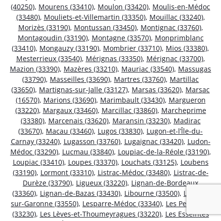
(40250)
,
Mourens (33410)
,
Moulon (33420)
,
Moulis-en-Médoc
(33480)
,
Mouliets-et-Villemartin (33350)
,
Mouillac (33240)
,
Morizès (33190)
,
Montussan (33450)
,
Montignac (33760)
,
Montagoudin (33190)
,
Montagne (33570)
,
Monprimblanc
(33410)
,
Mongauzy (33190)
,
Mombrier (33710)
,
Mios (33380)
,
Mesterrieux (33540)
,
Mérignas (33350)
,
Mérignac (33700)
,
Mazion (33390)
,
Mazères (33210)
,
Mauriac (33540)
,
Massugas
(33790)
,
Masseilles (33690)
,
Martres (33760)
,
Martillac
(33650)
,
Martignas-sur-Jalle (33127)
,
Marsas (33620)
,
Marsac
(16570)
,
Marions (33690)
,
Marimbault (33430)
,
Margueron
(33220)
,
Margaux (33460)
,
Marcillac (33860)
,
Marcheprime
(33380)
,
Marcenais (33620)
,
Maransin (33230)
,
Madirac
(33670)
,
Macau (33460)
,
Lugos (33830)
,
Lugon-et-l’Île-du-
Carnay (33240)
,
Lugasson (33760)
,
Lugaignac (33420)
,
Ludon-
Médoc (33290)
,
Lucmau (33840)
,
Loupiac-de-la-Réole (33190)
,
Loupiac (33410)
,
Loupes (33370)
,
Louchats (33125)
,
Loubens
(33190)
,
Lormont (33310)
,
Listrac-Médoc (33480)
,
Listrac-de-
Durèze (33790)
,
Ligueux (33220)
,
Lignan-de-Bordeaux
(33360)
,
Lignan-de-Bazas (33430)
,
Libourne (33500)
,
Lestiac-
sur-Garonne (33550)
,
Lesparre-Médoc (33340)
,
Les Peintures
(33230)
,
Les Lèves-et-Thoumeyragues (33220)
,
Les Esseintes