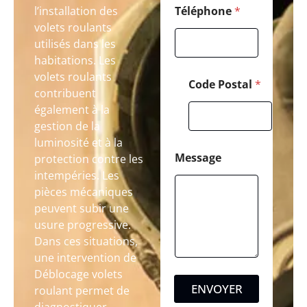
l’installation des
Téléphone
*
volets roulants
utilisés dans les
habitations. Les
volets roulants
Code Postal
*
contribuent
également à la
gestion de la
luminosité et à la
Message
protection contre les
intempéries. Les
pièces mécaniques
peuvent subir une
usure progressive.
Dans ces situations,
une intervention de
Déblocage volets
ENVOYER
roulant permet de