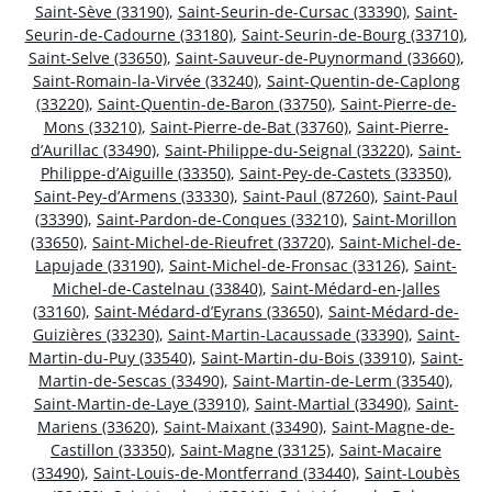
Saint-Sève (33190)
,
Saint-Seurin-de-Cursac (33390)
,
Saint-
Seurin-de-Cadourne (33180)
,
Saint-Seurin-de-Bourg (33710)
,
Saint-Selve (33650)
,
Saint-Sauveur-de-Puynormand (33660)
,
Saint-Romain-la-Virvée (33240)
,
Saint-Quentin-de-Caplong
(33220)
,
Saint-Quentin-de-Baron (33750)
,
Saint-Pierre-de-
Mons (33210)
,
Saint-Pierre-de-Bat (33760)
,
Saint-Pierre-
d’Aurillac (33490)
,
Saint-Philippe-du-Seignal (33220)
,
Saint-
Philippe-d’Aiguille (33350)
,
Saint-Pey-de-Castets (33350)
,
Saint-Pey-d’Armens (33330)
,
Saint-Paul (87260)
,
Saint-Paul
(33390)
,
Saint-Pardon-de-Conques (33210)
,
Saint-Morillon
(33650)
,
Saint-Michel-de-Rieufret (33720)
,
Saint-Michel-de-
Lapujade (33190)
,
Saint-Michel-de-Fronsac (33126)
,
Saint-
Michel-de-Castelnau (33840)
,
Saint-Médard-en-Jalles
(33160)
,
Saint-Médard-d’Eyrans (33650)
,
Saint-Médard-de-
Guizières (33230)
,
Saint-Martin-Lacaussade (33390)
,
Saint-
Martin-du-Puy (33540)
,
Saint-Martin-du-Bois (33910)
,
Saint-
Martin-de-Sescas (33490)
,
Saint-Martin-de-Lerm (33540)
,
Saint-Martin-de-Laye (33910)
,
Saint-Martial (33490)
,
Saint-
Mariens (33620)
,
Saint-Maixant (33490)
,
Saint-Magne-de-
Castillon (33350)
,
Saint-Magne (33125)
,
Saint-Macaire
(33490)
,
Saint-Louis-de-Montferrand (33440)
,
Saint-Loubès