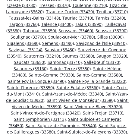
Uzeste (33730)
,
Tresses (33370)
,
Toulenne (33210)
,
Tizac-de-
Lapouyade (33620)
,
Tizac-de-Curton (33420)
,
Teuillac (33710)
,
Taussat-les-Bains (33148)
,
Tauriac (33710)
,
Tarnès (33240)
,
Targon (33760)
,
Talence (33400)
,
Talais (33590)
,
Taillecavat
(33580)
,
Tabanac (33550)
,
Soussans (33460)
,
Soussac (33790)
,
Soulignac (33760)
,
Soulac-sur-Mer (33780)
,
Sillas (33690)
,
Sigalens (33690)
,
Semens (33490)
,
Savignac-de-l’Isle (33910)
,
Savignac (33124)
,
Sauviac (33430)
,
Sauveterre-de-Guyenne
(33540)
,
Sauternes (33210)
,
Saumos (33680)
,
Saugon (33920)
,
Saucats (33650)
,
Samonac (33710)
,
Sallebœuf (33370)
,
Salaunes (33160)
,
Sainte-Terre (33350)
,
Sainte-Hélène
(33480)
,
Sainte-Gemme (79330)
,
Sainte-Gemme (33580)
,
Sainte-Foy-la-Longue (33490)
,
Sainte-Foy-la-Grande (33220)
,
Sainte-Florence (33350)
,
Sainte-Eulalie (33560)
,
Sainte-Croix-
du-Mont (33410)
,
Saint-Yzans-de-Médoc (33340)
,
Saint-Yzan-
de-Soudiac (33920)
,
Saint-Vivien-de-Monségur (33580)
,
Saint-
Vivien-de-Médoc (33590)
,
Saint-Vivien-de-Blaye (33920)
,
Saint-Vincent-de-Pertignas (33420)
,
Saint-Trojan (33710)
,
Saint-Symphorien (33113)
,
Saint-Sulpice-et-Cameyrac
(33450)
,
Saint-Sulpice-de-Pommiers (33540)
,
Saint-Sulpice-
de-Guilleragues (33580)
,
Saint-Sulpice-de-Faleyrens (33330)
,