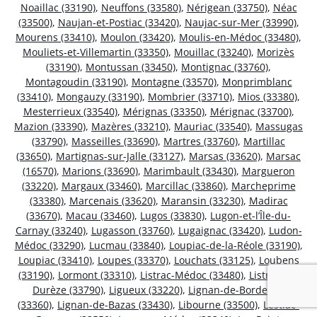
Noaillac (33190)
,
Neuffons (33580)
,
Nérigean (33750)
,
Néac
(33500)
,
Naujan-et-Postiac (33420)
,
Naujac-sur-Mer (33990)
,
Mourens (33410)
,
Moulon (33420)
,
Moulis-en-Médoc (33480)
,
Mouliets-et-Villemartin (33350)
,
Mouillac (33240)
,
Morizès
(33190)
,
Montussan (33450)
,
Montignac (33760)
,
Montagoudin (33190)
,
Montagne (33570)
,
Monprimblanc
(33410)
,
Mongauzy (33190)
,
Mombrier (33710)
,
Mios (33380)
,
Mesterrieux (33540)
,
Mérignas (33350)
,
Mérignac (33700)
,
Mazion (33390)
,
Mazères (33210)
,
Mauriac (33540)
,
Massugas
(33790)
,
Masseilles (33690)
,
Martres (33760)
,
Martillac
(33650)
,
Martignas-sur-Jalle (33127)
,
Marsas (33620)
,
Marsac
(16570)
,
Marions (33690)
,
Marimbault (33430)
,
Margueron
(33220)
,
Margaux (33460)
,
Marcillac (33860)
,
Marcheprime
(33380)
,
Marcenais (33620)
,
Maransin (33230)
,
Madirac
(33670)
,
Macau (33460)
,
Lugos (33830)
,
Lugon-et-l’Île-du-
Carnay (33240)
,
Lugasson (33760)
,
Lugaignac (33420)
,
Ludon-
Médoc (33290)
,
Lucmau (33840)
,
Loupiac-de-la-Réole (33190)
,
Loupiac (33410)
,
Loupes (33370)
,
Louchats (33125)
,
Loubens
(33190)
,
Lormont (33310)
,
Listrac-Médoc (33480)
,
Listrac-de-
Durèze (33790)
,
Ligueux (33220)
,
Lignan-de-Bordeaux
(33360)
,
Lignan-de-Bazas (33430)
,
Libourne (33500)
,
Lestiac-