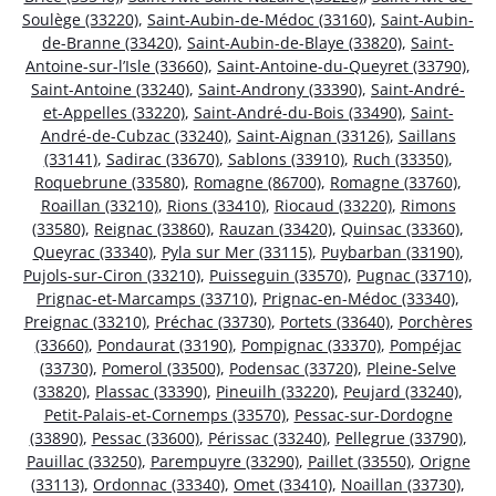
Soulège (33220)
,
Saint-Aubin-de-Médoc (33160)
,
Saint-Aubin-
de-Branne (33420)
,
Saint-Aubin-de-Blaye (33820)
,
Saint-
Antoine-sur-l’Isle (33660)
,
Saint-Antoine-du-Queyret (33790)
,
Saint-Antoine (33240)
,
Saint-Androny (33390)
,
Saint-André-
et-Appelles (33220)
,
Saint-André-du-Bois (33490)
,
Saint-
André-de-Cubzac (33240)
,
Saint-Aignan (33126)
,
Saillans
(33141)
,
Sadirac (33670)
,
Sablons (33910)
,
Ruch (33350)
,
Roquebrune (33580)
,
Romagne (86700)
,
Romagne (33760)
,
Roaillan (33210)
,
Rions (33410)
,
Riocaud (33220)
,
Rimons
(33580)
,
Reignac (33860)
,
Rauzan (33420)
,
Quinsac (33360)
,
Queyrac (33340)
,
Pyla sur Mer (33115)
,
Puybarban (33190)
,
Pujols-sur-Ciron (33210)
,
Puisseguin (33570)
,
Pugnac (33710)
,
Prignac-et-Marcamps (33710)
,
Prignac-en-Médoc (33340)
,
Preignac (33210)
,
Préchac (33730)
,
Portets (33640)
,
Porchères
(33660)
,
Pondaurat (33190)
,
Pompignac (33370)
,
Pompéjac
(33730)
,
Pomerol (33500)
,
Podensac (33720)
,
Pleine-Selve
(33820)
,
Plassac (33390)
,
Pineuilh (33220)
,
Peujard (33240)
,
Petit-Palais-et-Cornemps (33570)
,
Pessac-sur-Dordogne
(33890)
,
Pessac (33600)
,
Périssac (33240)
,
Pellegrue (33790)
,
Pauillac (33250)
,
Parempuyre (33290)
,
Paillet (33550)
,
Origne
(33113)
,
Ordonnac (33340)
,
Omet (33410)
,
Noaillan (33730)
,