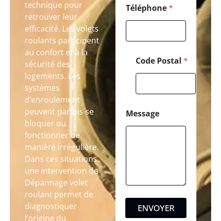
technique pour
Téléphone
*
retrouver leur
efficacité. Les volets
roulants participent
au confort et à la
Code Postal
*
sécurité des
logements. Les
systèmes
d’enroulement
peuvent parfois se
Message
bloquer ou
fonctionner de
manière irrégulière.
Dans ces situations,
une intervention de
Dépannage volet
roulant permet de
diagnostiquer
ENVOYER
l’origine du