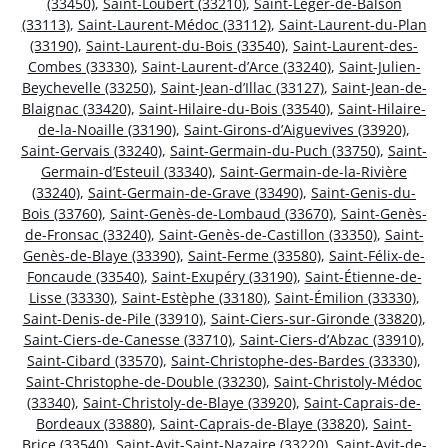
(33450)
,
Saint-Loubert (33210)
,
Saint-Léger-de-Balson
(33113)
,
Saint-Laurent-Médoc (33112)
,
Saint-Laurent-du-Plan
(33190)
,
Saint-Laurent-du-Bois (33540)
,
Saint-Laurent-des-
Combes (33330)
,
Saint-Laurent-d’Arce (33240)
,
Saint-Julien-
Beychevelle (33250)
,
Saint-Jean-d’Illac (33127)
,
Saint-Jean-de-
Blaignac (33420)
,
Saint-Hilaire-du-Bois (33540)
,
Saint-Hilaire-
de-la-Noaille (33190)
,
Saint-Girons-d’Aiguevives (33920)
,
Saint-Gervais (33240)
,
Saint-Germain-du-Puch (33750)
,
Saint-
Germain-d’Esteuil (33340)
,
Saint-Germain-de-la-Rivière
(33240)
,
Saint-Germain-de-Grave (33490)
,
Saint-Genis-du-
Bois (33760)
,
Saint-Genès-de-Lombaud (33670)
,
Saint-Genès-
de-Fronsac (33240)
,
Saint-Genès-de-Castillon (33350)
,
Saint-
Genès-de-Blaye (33390)
,
Saint-Ferme (33580)
,
Saint-Félix-de-
Foncaude (33540)
,
Saint-Exupéry (33190)
,
Saint-Étienne-de-
Lisse (33330)
,
Saint-Estèphe (33180)
,
Saint-Émilion (33330)
,
Saint-Denis-de-Pile (33910)
,
Saint-Ciers-sur-Gironde (33820)
,
Saint-Ciers-de-Canesse (33710)
,
Saint-Ciers-d’Abzac (33910)
,
Saint-Cibard (33570)
,
Saint-Christophe-des-Bardes (33330)
,
Saint-Christophe-de-Double (33230)
,
Saint-Christoly-Médoc
(33340)
,
Saint-Christoly-de-Blaye (33920)
,
Saint-Caprais-de-
Bordeaux (33880)
,
Saint-Caprais-de-Blaye (33820)
,
Saint-
Brice (33540)
,
Saint-Avit-Saint-Nazaire (33220)
,
Saint-Avit-de-