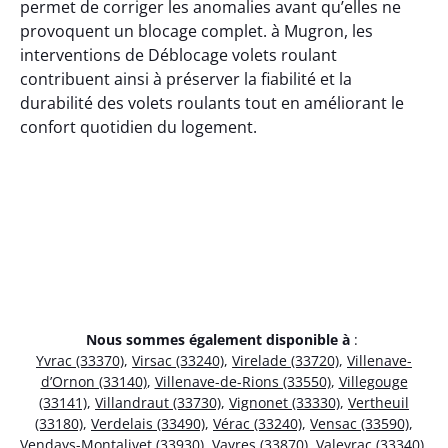
permet de corriger les anomalies avant qu’elles ne
provoquent un blocage complet. à Mugron, les
interventions de Déblocage volets roulant
contribuent ainsi à préserver la fiabilité et la
durabilité des volets roulants tout en améliorant le
confort quotidien du logement.
Nous sommes également disponible à
:
Yvrac (33370)
,
Virsac (33240)
,
Virelade (33720)
,
Villenave-
d’Ornon (33140)
,
Villenave-de-Rions (33550)
,
Villegouge
(33141)
,
Villandraut (33730)
,
Vignonet (33330)
,
Vertheuil
(33180)
,
Verdelais (33490)
,
Vérac (33240)
,
Vensac (33590)
,
Vendays-Montalivet (33930)
,
Vayres (33870)
,
Valeyrac (33340)
,