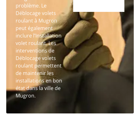
problème. Le
Déblocage volets
roulant à Mugron
peut également
inclure l’Installation
volet roulant. Les
interventions de
Déblocage volets
roulant permettent
de maintenir les
installations en bon
état dans la ville de
Mugron.