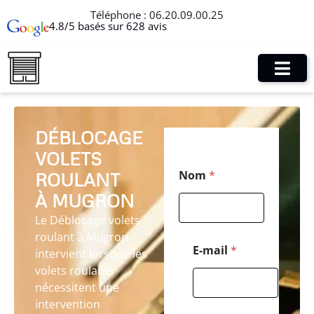
Téléphone :
06.20.09.00.25
4.8/5 basés sur 628 avis
DÉBLOCAGE
VOLETS
N
Nom
*
ROULANT
o
m
À MUGRON
*
*
Le Déblocage volets
roulant à Mugron
E-mail
*
intervient lorsque les
volets roulants
nécessitent une
intervention