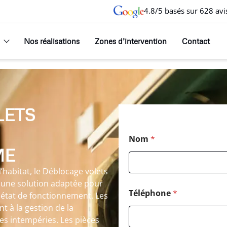
4.8/5 basés sur 628 avi
Nos réalisations
Zones d’intervention
Contact
LETS
Nom
*
ME
habitat, le Déblocage volets
 une solution adaptée pour
Téléphone
*
 état de fonctionnement. Les
t à la gestion de la
les intempéries. Les pièces