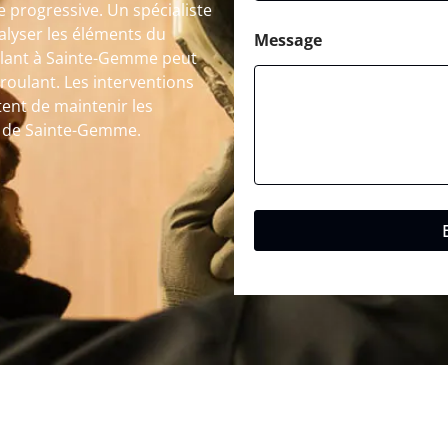
progressive. Un spécialiste
alyser les éléments du
Message
ulant à Sainte-Gemme peut
 roulant. Les interventions
ent de maintenir les
le de Sainte-Gemme.