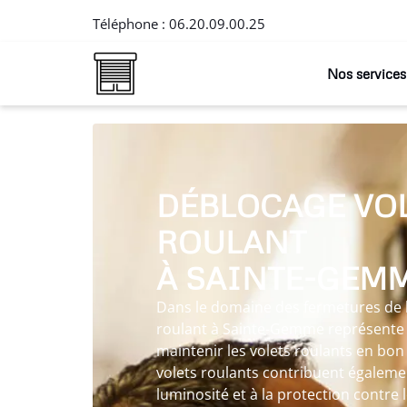
Téléphone :
06.20.09.00.25
Nos services
DÉBLOCAGE VO
ROULANT
À SAINTE-GEM
Dans le domaine des fermetures de l’
roulant à Sainte-Gemme représente
maintenir les volets roulants en bon
volets roulants contribuent égalemen
luminosité et à la protection contre 