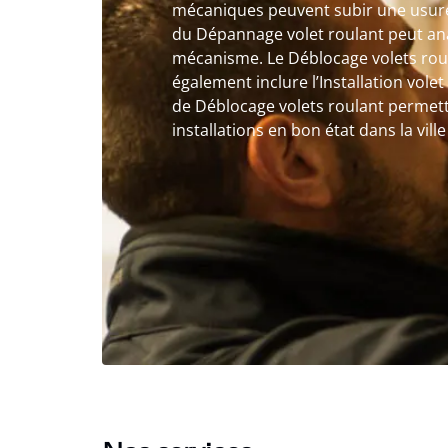
mécaniques peuvent subir une usure 
du Dépannage volet roulant peut an
mécanisme. Le Déblocage volets ro
également inclure l’Installation volet
de Déblocage volets roulant permett
installations en bon état dans la vil