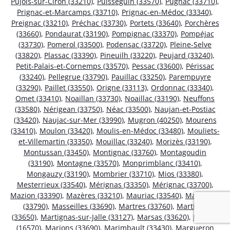
Pujols-sur-Ciron (33210)
,
Puisseguin (33570)
,
Pugnac (33710)
,
Prignac-et-Marcamps (33710)
,
Prignac-en-Médoc (33340)
,
Preignac (33210)
,
Préchac (33730)
,
Portets (33640)
,
Porchères
(33660)
,
Pondaurat (33190)
,
Pompignac (33370)
,
Pompéjac
(33730)
,
Pomerol (33500)
,
Podensac (33720)
,
Pleine-Selve
(33820)
,
Plassac (33390)
,
Pineuilh (33220)
,
Peujard (33240)
,
Petit-Palais-et-Cornemps (33570)
,
Pessac (33600)
,
Périssac
(33240)
,
Pellegrue (33790)
,
Pauillac (33250)
,
Parempuyre
(33290)
,
Paillet (33550)
,
Origne (33113)
,
Ordonnac (33340)
,
Omet (33410)
,
Noaillan (33730)
,
Noaillac (33190)
,
Neuffons
(33580)
,
Nérigean (33750)
,
Néac (33500)
,
Naujan-et-Postiac
(33420)
,
Naujac-sur-Mer (33990)
,
Mugron (40250)
,
Mourens
(33410)
,
Moulon (33420)
,
Moulis-en-Médoc (33480)
,
Mouliets-
et-Villemartin (33350)
,
Mouillac (33240)
,
Morizès (33190)
,
Montussan (33450)
,
Montignac (33760)
,
Montagoudin
(33190)
,
Montagne (33570)
,
Monprimblanc (33410)
,
Mongauzy (33190)
,
Mombrier (33710)
,
Mios (33380)
,
Mesterrieux (33540)
,
Mérignas (33350)
,
Mérignac (33700)
,
Mazion (33390)
,
Mazères (33210)
,
Mauriac (33540)
,
Massugas
(33790)
,
Masseilles (33690)
,
Martres (33760)
,
Martillac
(33650)
,
Martignas-sur-Jalle (33127)
,
Marsas (33620)
,
Marsac
(16570)
,
Marions (33690)
,
Marimbault (33430)
,
Margueron