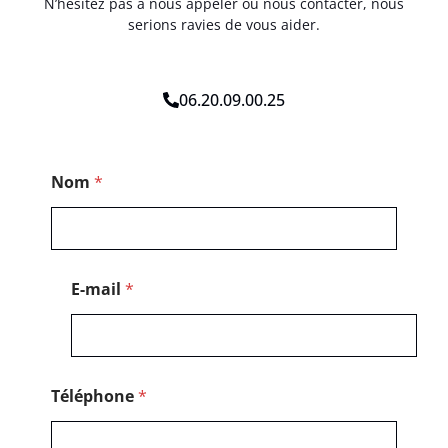
N’hésitez pas à nous appeler ou nous contacter, nous
serions ravies de vous aider.
06.20.09.00.25
T
Nom
*
é
l
é
p
h
o
E-mail
*
n
e
*
*
Téléphone
*