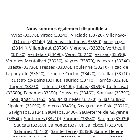
Nous sommes également disponible à
:
Yvrac (33370)
,
Virsac (33240)
,
Virelade (33720)
,
Villenave-
d’Ornon (33140)
,
Villenave-de-Rions (33550)
,
Villegouge
(33141)
,
Villandraut (33730)
,
Vignonet (33330)
,
Vertheuil
(33180)
,
Verdelais (33490)
,
Vérac (33240)
,
Vensac (33590)
,
Vendays-Montalivet (33930)
,
Vayres (33870)
,
Valeyrac (33340)
,
Uzeste (33730)
,
Tresses (33370)
,
Toulenne (33210)
,
Tizac-de-
Lapouyade (33620)
,
Tizac-de-Curton (33420)
,
Teuillac (33710)
,
Taussat-les-Bains (33148)
,
Tauriac (33710)
,
Tarnès (33240)
,
Targon (33760)
,
Talence (33400)
,
Talais (33590)
,
Taillecavat
(33580)
,
Tabanac (33550)
,
Soussans (33460)
,
Soussac (33790)
,
Soulignac (33760)
,
Soulac-sur-Mer (33780)
,
Sillas (33690)
,
Sigalens (33690)
,
Semens (33490)
,
Savignac-de-l’Isle (33910)
,
Savignac (33124)
,
Sauviac (33430)
,
Sauveterre-de-Guyenne
(33540)
,
Sauternes (33210)
,
Saumos (33680)
,
Saugon (33920)
,
Saucats (33650)
,
Samonac (33710)
,
Sallebœuf (33370)
,
Salaunes (33160)
,
Sainte-Terre (33350)
,
Sainte-Hélène