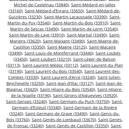
Michel-de-Castelnau (33840)
,
Saint-Médard-en-Jalles
(33160)
,
Saint-Médard-d’Eyrans (33650)
,
Saint-Médard-de-
Guizières (33230)
,
Saint-Martin-Lacaussade (33390)
,
Saint-
Martin-du-Puy (33540)
,
Saint-Martin-du-Bois (33910)
,
Saint-
Martin-de-Sescas (33490)
,
Saint-Martin-de-Lerm (33540)
,
Saint-Martin-de-Laye (33910)
,
Saint-Martial (33490)
,
Saint-
Mariens (33620)
,
Saint-Maixant (33490)
,
Saint-Magne-de-
Castillon (33350)
,
Saint-Magne (33125)
,
Saint-Macaire
(33490)
,
Saint-Louis-de-Montferrand (33440)
,
Saint-Loubès
(33450)
,
Saint-Loubert (33210)
,
Saint-Léger-de-Balson
(33113)
,
Saint-Laurent-Médoc (33112)
,
Saint-Laurent-du-Plan
(33190)
,
Saint-Laurent-du-Bois (33540)
,
Saint-Laurent-des-
Combes (33330)
,
Saint-Laurent-d’Arce (33240)
,
Saint-Julien-
Beychevelle (33250)
,
Saint-Jean-d’Illac (33127)
,
Saint-Jean-de-
Blaignac (33420)
,
Saint-Hilaire-du-Bois (33540)
,
Saint-Hilaire-
de-la-Noaille (33190)
,
Saint-Girons-d’Aiguevives (33920)
,
Saint-Gervais (33240)
,
Saint-Germain-du-Puch (33750)
,
Saint-
Germain-d’Esteuil (33340)
,
Saint-Germain-de-la-Rivière
(33240)
,
Saint-Germain-de-Grave (33490)
,
Saint-Genis-du-
Bois (33760)
,
Saint-Genès-de-Lombaud (33670)
,
Saint-Genès-
de-Fronsac (33240)
,
Saint-Genès-de-Castillon (33350)
,
Saint-