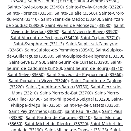
(33480)
,
Sainte-Gemme (79330)
,
Sainte-Gemme (33580)
,
Sainte-Foy-la-Longue (33490)
,
Sainte-Foy-la-Grande (33220)
,
Sainte-Florence (33350)
,
Sainte-Eulalie (33560)
,
Sainte-Croix-
du-Mont (33410)
,
Saint-Yzans-de-Médoc (33340)
,
Saint-Yzan-
de-Soudiac (33920)
,
Saint-Vivien-de-Monségur (33580)
,
Saint-
Vivien-de-Médoc (33590)
,
Saint-Vivien-de-Blaye (33920)
,
Saint-Vincent-de-Pertignas (33420)
,
Saint-Trojan (33710)
,
Saint-Symphorien (33113)
,
Saint-Sulpice-et-Cameyrac
(33450)
,
Saint-Sulpice-de-Pommiers (33540)
,
Saint-Sulpice-
de-Guilleragues (33580)
,
Saint-Sulpice-de-Faleyrens (33330)
,
Saint-Sève (33190)
,
Saint-Seurin-de-Cursac (33390)
,
Saint-
Seurin-de-Cadourne (33180)
,
Saint-Seurin-de-Bourg (33710)
,
Saint-Selve (33650)
,
Saint-Sauveur-de-Puynormand (33660)
,
Saint-Romain-la-Virvée (33240)
,
Saint-Quentin-de-Caplong
(33220)
,
Saint-Quentin-de-Baron (33750)
,
Saint-Pierre-de-
Mons (33210)
,
Saint-Pierre-de-Bat (33760)
,
Saint-Pierre-
d’Aurillac (33490)
,
Saint-Philippe-du-Seignal (33220)
,
Saint-
Philippe-d’Aiguille (33350)
,
Saint-Pey-de-Castets (33350)
,
Saint-Pey-d’Armens (33330)
,
Saint-Paul (87260)
,
Saint-Paul
(33390)
,
Saint-Pardon-de-Conques (33210)
,
Saint-Morillon
(33650)
,
Saint-Michel-de-Rieufret (33720)
,
Saint-Michel-de-
Lapujade (33190)
,
Saint-Michel-de-Fronsac (33126)
,
Saint-