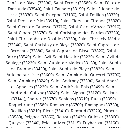
Genès-de-Blaye (33390)
,
Saint-Ferme (33580)
,
Saint-Félix-de-
Foncaude (33540)
,
Saint-Exupéry (33190)
,
Saint-Étienne-de-
Lisse (33330)
,
Saint-Estèphe (33180)
,
Saint-Émilion (33330)
,
Saint-Denis-de-Pile (33910)
,
Saint-Ciers-sur-Gironde (33820)
,
Saint-Ciers-de-Canesse (33710)
,
Saint-Ciers-d’Abzac (33910)
,
Saint-Cibard (33570)
,
Saint-Christophe-des-Bardes (33330)
,
Saint-Christophe-de-Double (33230)
,
Saint-Christoly-Médoc
(33340)
,
Saint-Christoly-de-Blaye (33920)
,
Saint-Caprais-de-
Bordeaux (33880)
,
Saint-Caprais-de-Blaye (33820)
,
Saint-
Brice (33540)
,
Saint-Avit-Saint-Nazaire (33220)
,
Saint-Avit-de-
Soulège (33220)
,
Saint-Aubin-de-Médoc (33160)
,
Saint-Aubin-
de-Branne (33420)
,
Saint-Aubin-de-Blaye (33820)
,
Saint-
Antoine-sur-l’Isle (33660)
,
Saint-Antoine-du-Queyret (33790)
,
Saint-Antoine (33240)
,
Saint-Androny (33390)
,
Saint-André-
et-Appelles (33220)
,
Saint-André-du-Bois (33490)
,
Saint-
André-de-Cubzac (33240)
,
Saint-Aignan (33126)
,
Saillans
(33141)
,
Sadirac (33670)
,
Sablons (33910)
,
Ruch (33350)
,
Roquebrune (33580)
,
Romagne (86700)
,
Romagne (33760)
,
Roaillan (33210)
,
Rions (33410)
,
Riocaud (33220)
,
Rimons
(33580)
,
Reignac (33860)
,
Rauzan (33420)
,
Quinsac (33360)
,
Queyrac (33340)
,
Pyla sur Mer (33115)
,
Puybarban (33190)
,