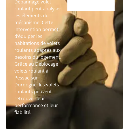
Dépannage volet
roulant peut analyser
les éléments du
mécanisme. Cette
intervention permet
d’équiper les
habitations de volets
roulants adaptés aux
besoins du logement.
Grâce au Déblocage
volets roulant à
Pessac-sur-
Dordogne, les volets
roulants peuvent
retrouver leur
performance et leur
fiabilité.