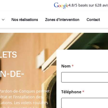
4.8/5 basés sur 628 avi
Nos réalisations
Zones d’intervention
Contact
LETS
T
Nom
*
é
N-DE-
l
é
p
h
o
t-Pardon-de-Conques permet
Téléphone
*
n
tat et l’installation des
e
tations. Les volets roulants
*