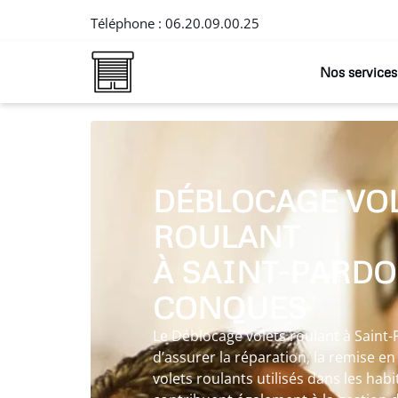
Téléphone :
06.20.09.00.25
Nos services
DÉBLOCAGE VO
ROULANT
À SAINT-PARDO
CONQUES
Le Déblocage volets roulant à Sain
d’assurer la réparation, la remise en é
volets roulants utilisés dans les habi