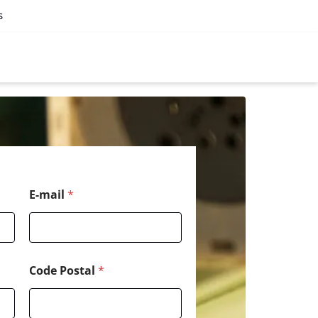
s
E-mail
*
Code Postal
*