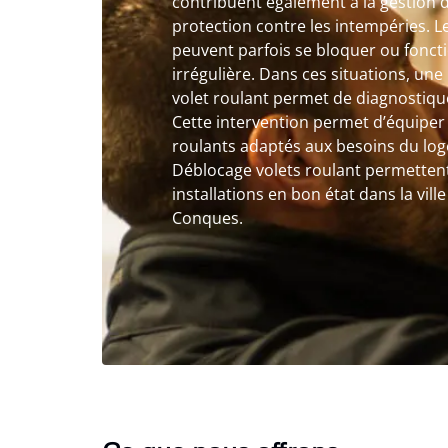
contribuent également à la gestion de
protection contre les intempéries. 
peuvent parfois se bloquer ou fonc
irrégulière. Dans ces situations, un
volet roulant permet de diagnostique
Cette intervention permet d’équiper 
roulants adaptés aux besoins du log
Déblocage volets roulant permettent
installations en bon état dans la vil
Conques.