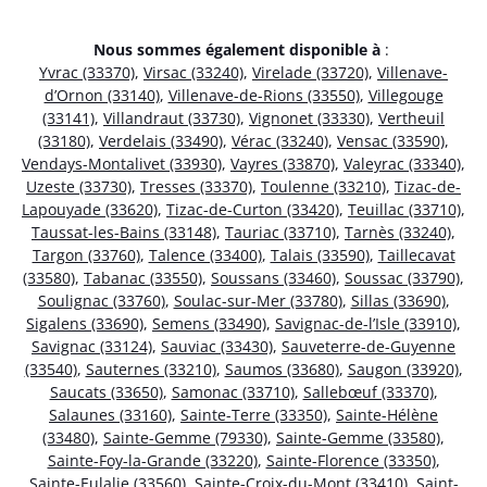
Nous sommes également disponible à
:
Yvrac (33370)
,
Virsac (33240)
,
Virelade (33720)
,
Villenave-
d’Ornon (33140)
,
Villenave-de-Rions (33550)
,
Villegouge
(33141)
,
Villandraut (33730)
,
Vignonet (33330)
,
Vertheuil
(33180)
,
Verdelais (33490)
,
Vérac (33240)
,
Vensac (33590)
,
Vendays-Montalivet (33930)
,
Vayres (33870)
,
Valeyrac (33340)
,
Uzeste (33730)
,
Tresses (33370)
,
Toulenne (33210)
,
Tizac-de-
Lapouyade (33620)
,
Tizac-de-Curton (33420)
,
Teuillac (33710)
,
Taussat-les-Bains (33148)
,
Tauriac (33710)
,
Tarnès (33240)
,
Targon (33760)
,
Talence (33400)
,
Talais (33590)
,
Taillecavat
(33580)
,
Tabanac (33550)
,
Soussans (33460)
,
Soussac (33790)
,
Soulignac (33760)
,
Soulac-sur-Mer (33780)
,
Sillas (33690)
,
Sigalens (33690)
,
Semens (33490)
,
Savignac-de-l’Isle (33910)
,
Savignac (33124)
,
Sauviac (33430)
,
Sauveterre-de-Guyenne
(33540)
,
Sauternes (33210)
,
Saumos (33680)
,
Saugon (33920)
,
Saucats (33650)
,
Samonac (33710)
,
Sallebœuf (33370)
,
Salaunes (33160)
,
Sainte-Terre (33350)
,
Sainte-Hélène
(33480)
,
Sainte-Gemme (79330)
,
Sainte-Gemme (33580)
,
Sainte-Foy-la-Grande (33220)
,
Sainte-Florence (33350)
,
Sainte-Eulalie (33560)
,
Sainte-Croix-du-Mont (33410)
,
Saint-