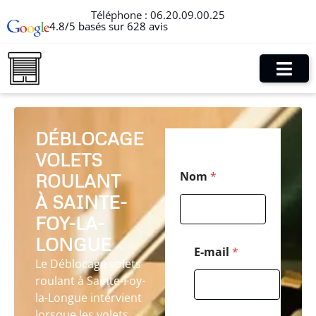
Téléphone :
06.20.09.00.25
4.8/5 basés sur 628 avis
DÉBLOCAGE
VOLETS
C
Nom
*
ROULANT
o
d
À SAINTE-
e
N
FOY-LA-
o
LONGUE
m
E-mail
*
*
Le Déblocage volets
roulant à Sainte-Foy-
la-Longue intervient
lorsque les volets