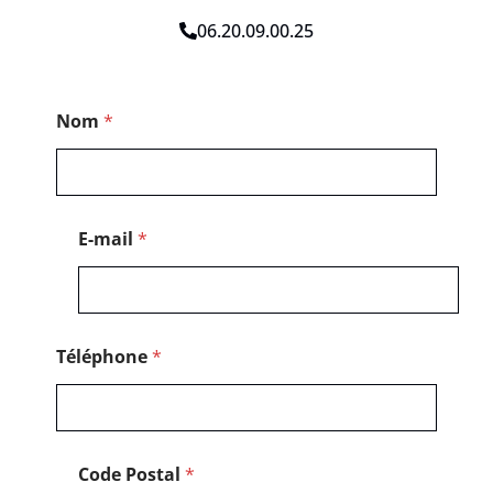
06.20.09.00.25
C
Nom
*
o
d
e
P
o
s
E-mail
*
t
a
l
*
Téléphone
*
Code Postal
*