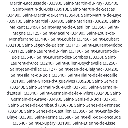
Martin-Lacaussade (33390)
,
Saint-Martin-du-Puy (33540)
,
Saint-Martin-du-Bois (33910)
,
Saint-Martin-de-Sescas
(33490)
,
Saint-Martin-de-Lerm (33540)
,
Saint-Martin-de-Laye
(33910)
,
Saint-Martial (33490)
,
Saint-Mariens (33620)
,
Saint-
Maixant (33490)
,
Saint-Magne-de-Castillon (33350)
,
Saint-
Magne (33125)
,
Saint-Macaire (33490)
,
Saint-Louis-de-
Montferrand (33440)
,
Saint-Loubès (33450)
,
Saint-Loubert
(33210)
,
Saint-Léger-de-Balson (33113)
,
Saint-Laurent-Médoc
(33112)
,
Saint-Laurent-du-Plan (33190)
,
Saint-Laurent-du-
Bois (33540)
,
Saint-Laurent-des-Combes (33330)
,
Saint-
Laurent-d’Arce (33240)
,
Saint-Julien-Beychevelle (33250)
,
Saint-Jean-d’Illac (33127)
,
Saint-Jean-de-Blaignac (33420)
,
Saint-Hilaire-du-Bois (33540)
,
Saint-Hilaire-de-la-Noaille
(33190)
,
Saint-Girons-d’Aiguevives (33920)
,
Saint-Gervais
(33240)
,
Saint-Germain-du-Puch (33750)
,
Saint-Germain-
d’Esteuil (33340)
,
Saint-Germain-de-la-Rivière (33240)
,
Saint-
Germain-de-Grave (33490)
,
Saint-Genis-du-Bois (33760)
,
Saint-Genès-de-Lombaud (33670)
,
Saint-Genès-de-Fronsac
(33240)
,
Saint-Genès-de-Castillon (33350)
,
Saint-Genès-de-
Blaye (33390)
,
Saint-Ferme (33580)
,
Saint-Félix-de-Foncaude
(33540)
,
Saint-Exupéry (33190)
,
Saint-Étienne-de-Lisse