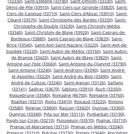
(33330)
,
Saint-Estèphe (33180)
,
Saint-Émilion (33330)
,
Saint-
Denis-de-Pile (33910)
,
Saint-Ciers-sur-Gironde (33820)
,
Saint-
Ciers-de-Canesse (33710)
,
Saint-Ciers-d’Abzac (33910)
,
Saint-
Cibard (33570)
,
Saint-Christophe-des-Bardes (33330)
,
Saint-
Christophe-de-Double (33230)
,
Saint-Christoly-Médoc
(33340)
,
Saint-Christoly-de-Blaye (33920)
,
Saint-Caprais-de-
Bordeaux (33880)
,
Saint-Caprais-de-Blaye (33820)
,
Saint-
Brice (33540)
,
Saint-Avit-Saint-Nazaire (33220)
,
Saint-Avit-de-
Soulège (33220)
,
Saint-Aubin-de-Médoc (33160)
,
Saint-Aubin-
de-Branne (33420)
,
Saint-Aubin-de-Blaye (33820)
,
Saint-
Antoine-sur-l’Isle (33660)
,
Saint-Antoine-du-Queyret (33790)
,
Saint-Antoine (33240)
,
Saint-Androny (33390)
,
Saint-André-
et-Appelles (33220)
,
Saint-André-du-Bois (33490)
,
Saint-
André-de-Cubzac (33240)
,
Saint-Aignan (33126)
,
Saillans
(33141)
,
Sadirac (33670)
,
Sablons (33910)
,
Ruch (33350)
,
Roquebrune (33580)
,
Romagne (86700)
,
Romagne (33760)
,
Roaillan (33210)
,
Rions (33410)
,
Riocaud (33220)
,
Rimons
(33580)
,
Reignac (33860)
,
Rauzan (33420)
,
Quinsac (33360)
,
Queyrac (33340)
,
Pyla sur Mer (33115)
,
Puybarban (33190)
,
Pujols-sur-Ciron (33210)
,
Puisseguin (33570)
,
Pugnac (33710)
,
Prignac-et-Marcamps (33710)
,
Prignac-en-Médoc (33340)
,
Preignac (33210)
,
Préchac (33730)
,
Portets (33640)
,
Porchères