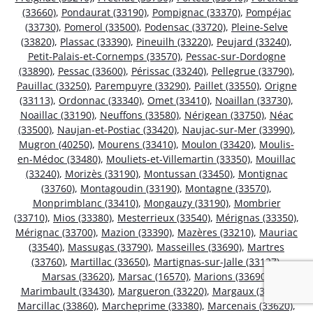
(33660)
,
Pondaurat (33190)
,
Pompignac (33370)
,
Pompéjac
(33730)
,
Pomerol (33500)
,
Podensac (33720)
,
Pleine-Selve
(33820)
,
Plassac (33390)
,
Pineuilh (33220)
,
Peujard (33240)
,
Petit-Palais-et-Cornemps (33570)
,
Pessac-sur-Dordogne
(33890)
,
Pessac (33600)
,
Périssac (33240)
,
Pellegrue (33790)
,
Pauillac (33250)
,
Parempuyre (33290)
,
Paillet (33550)
,
Origne
(33113)
,
Ordonnac (33340)
,
Omet (33410)
,
Noaillan (33730)
,
Noaillac (33190)
,
Neuffons (33580)
,
Nérigean (33750)
,
Néac
(33500)
,
Naujan-et-Postiac (33420)
,
Naujac-sur-Mer (33990)
,
Mugron (40250)
,
Mourens (33410)
,
Moulon (33420)
,
Moulis-
en-Médoc (33480)
,
Mouliets-et-Villemartin (33350)
,
Mouillac
(33240)
,
Morizès (33190)
,
Montussan (33450)
,
Montignac
(33760)
,
Montagoudin (33190)
,
Montagne (33570)
,
Monprimblanc (33410)
,
Mongauzy (33190)
,
Mombrier
(33710)
,
Mios (33380)
,
Mesterrieux (33540)
,
Mérignas (33350)
,
Mérignac (33700)
,
Mazion (33390)
,
Mazères (33210)
,
Mauriac
(33540)
,
Massugas (33790)
,
Masseilles (33690)
,
Martres
(33760)
,
Martillac (33650)
,
Martignas-sur-Jalle (33127)
,
Marsas (33620)
,
Marsac (16570)
,
Marions (33690)
,
Marimbault (33430)
,
Margueron (33220)
,
Margaux (33460)
,
Marcillac (33860)
,
Marcheprime (33380)
,
Marcenais (33620)
,