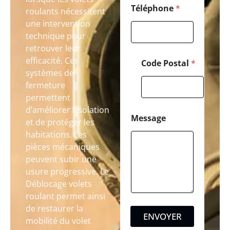
Téléphone
*
roulants nécessitent
une intervention
technique pour
retrouver leur
efficacité. Ces
Code Postal
*
systèmes de
fermeture
permettent
d’améliorer l’isolation
Message
et de protéger les
habitations. Les
pièces mécaniques
peuvent subir une
usure progressive. Le
Déblocage volets
roulant permet ainsi
de restaurer la
ENVOYER
mobilité du volet