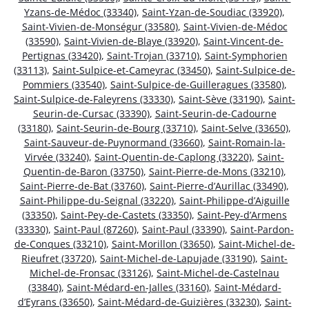
Yzans-de-Médoc (33340)
,
Saint-Yzan-de-Soudiac (33920)
,
Saint-Vivien-de-Monségur (33580)
,
Saint-Vivien-de-Médoc
(33590)
,
Saint-Vivien-de-Blaye (33920)
,
Saint-Vincent-de-
Pertignas (33420)
,
Saint-Trojan (33710)
,
Saint-Symphorien
(33113)
,
Saint-Sulpice-et-Cameyrac (33450)
,
Saint-Sulpice-de-
Pommiers (33540)
,
Saint-Sulpice-de-Guilleragues (33580)
,
Saint-Sulpice-de-Faleyrens (33330)
,
Saint-Sève (33190)
,
Saint-
Seurin-de-Cursac (33390)
,
Saint-Seurin-de-Cadourne
(33180)
,
Saint-Seurin-de-Bourg (33710)
,
Saint-Selve (33650)
,
Saint-Sauveur-de-Puynormand (33660)
,
Saint-Romain-la-
Virvée (33240)
,
Saint-Quentin-de-Caplong (33220)
,
Saint-
Quentin-de-Baron (33750)
,
Saint-Pierre-de-Mons (33210)
,
Saint-Pierre-de-Bat (33760)
,
Saint-Pierre-d’Aurillac (33490)
,
Saint-Philippe-du-Seignal (33220)
,
Saint-Philippe-d’Aiguille
(33350)
,
Saint-Pey-de-Castets (33350)
,
Saint-Pey-d’Armens
(33330)
,
Saint-Paul (87260)
,
Saint-Paul (33390)
,
Saint-Pardon-
de-Conques (33210)
,
Saint-Morillon (33650)
,
Saint-Michel-de-
Rieufret (33720)
,
Saint-Michel-de-Lapujade (33190)
,
Saint-
Michel-de-Fronsac (33126)
,
Saint-Michel-de-Castelnau
(33840)
,
Saint-Médard-en-Jalles (33160)
,
Saint-Médard-
d’Eyrans (33650)
,
Saint-Médard-de-Guizières (33230)
,
Saint-