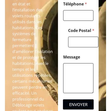
en état et
Téléphone
*
l’installation des
volets roulants
utilisés dans les
habitations. Ces
Code Postal
*
systèmes de
fermeture
permettent
d’améliorer l’isolation
Message
et de protéger les
habitations. Avec le
temps et les
utilisations répétées,
certains mécanismes
peuvent perdre en
efficacité. Un
professionnel du
ENVOYER
Déblocage volets