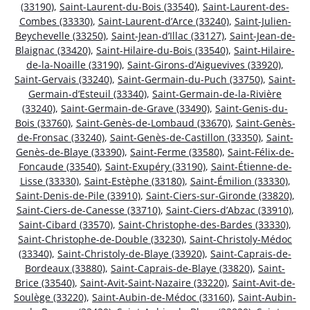
(33190)
,
Saint-Laurent-du-Bois (33540)
,
Saint-Laurent-des-
Combes (33330)
,
Saint-Laurent-d’Arce (33240)
,
Saint-Julien-
Beychevelle (33250)
,
Saint-Jean-d’Illac (33127)
,
Saint-Jean-de-
Blaignac (33420)
,
Saint-Hilaire-du-Bois (33540)
,
Saint-Hilaire-
de-la-Noaille (33190)
,
Saint-Girons-d’Aiguevives (33920)
,
Saint-Gervais (33240)
,
Saint-Germain-du-Puch (33750)
,
Saint-
Germain-d’Esteuil (33340)
,
Saint-Germain-de-la-Rivière
(33240)
,
Saint-Germain-de-Grave (33490)
,
Saint-Genis-du-
Bois (33760)
,
Saint-Genès-de-Lombaud (33670)
,
Saint-Genès-
de-Fronsac (33240)
,
Saint-Genès-de-Castillon (33350)
,
Saint-
Genès-de-Blaye (33390)
,
Saint-Ferme (33580)
,
Saint-Félix-de-
Foncaude (33540)
,
Saint-Exupéry (33190)
,
Saint-Étienne-de-
Lisse (33330)
,
Saint-Estèphe (33180)
,
Saint-Émilion (33330)
,
Saint-Denis-de-Pile (33910)
,
Saint-Ciers-sur-Gironde (33820)
,
Saint-Ciers-de-Canesse (33710)
,
Saint-Ciers-d’Abzac (33910)
,
Saint-Cibard (33570)
,
Saint-Christophe-des-Bardes (33330)
,
Saint-Christophe-de-Double (33230)
,
Saint-Christoly-Médoc
(33340)
,
Saint-Christoly-de-Blaye (33920)
,
Saint-Caprais-de-
Bordeaux (33880)
,
Saint-Caprais-de-Blaye (33820)
,
Saint-
Brice (33540)
,
Saint-Avit-Saint-Nazaire (33220)
,
Saint-Avit-de-
Soulège (33220)
,
Saint-Aubin-de-Médoc (33160)
,
Saint-Aubin-