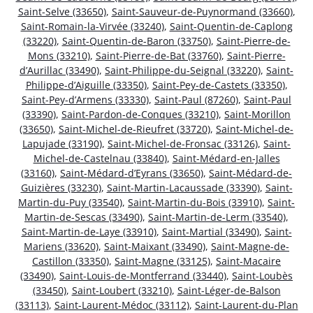
Saint-Selve (33650)
,
Saint-Sauveur-de-Puynormand (33660)
,
Saint-Romain-la-Virvée (33240)
,
Saint-Quentin-de-Caplong
(33220)
,
Saint-Quentin-de-Baron (33750)
,
Saint-Pierre-de-
Mons (33210)
,
Saint-Pierre-de-Bat (33760)
,
Saint-Pierre-
d’Aurillac (33490)
,
Saint-Philippe-du-Seignal (33220)
,
Saint-
Philippe-d’Aiguille (33350)
,
Saint-Pey-de-Castets (33350)
,
Saint-Pey-d’Armens (33330)
,
Saint-Paul (87260)
,
Saint-Paul
(33390)
,
Saint-Pardon-de-Conques (33210)
,
Saint-Morillon
(33650)
,
Saint-Michel-de-Rieufret (33720)
,
Saint-Michel-de-
Lapujade (33190)
,
Saint-Michel-de-Fronsac (33126)
,
Saint-
Michel-de-Castelnau (33840)
,
Saint-Médard-en-Jalles
(33160)
,
Saint-Médard-d’Eyrans (33650)
,
Saint-Médard-de-
Guizières (33230)
,
Saint-Martin-Lacaussade (33390)
,
Saint-
Martin-du-Puy (33540)
,
Saint-Martin-du-Bois (33910)
,
Saint-
Martin-de-Sescas (33490)
,
Saint-Martin-de-Lerm (33540)
,
Saint-Martin-de-Laye (33910)
,
Saint-Martial (33490)
,
Saint-
Mariens (33620)
,
Saint-Maixant (33490)
,
Saint-Magne-de-
Castillon (33350)
,
Saint-Magne (33125)
,
Saint-Macaire
(33490)
,
Saint-Louis-de-Montferrand (33440)
,
Saint-Loubès
(33450)
,
Saint-Loubert (33210)
,
Saint-Léger-de-Balson
(33113)
,
Saint-Laurent-Médoc (33112)
,
Saint-Laurent-du-Plan