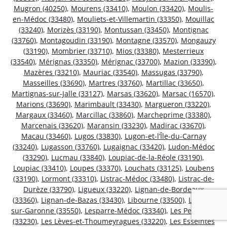
Mugron (40250)
,
Mourens (33410)
,
Moulon (33420)
,
Moulis-
en-Médoc (33480)
,
Mouliets-et-Villemartin (33350)
,
Mouillac
(33240)
,
Morizès (33190)
,
Montussan (33450)
,
Montignac
(33760)
,
Montagoudin (33190)
,
Montagne (33570)
,
Mongauzy
(33190)
,
Mombrier (33710)
,
Mios (33380)
,
Mesterrieux
(33540)
,
Mérignas (33350)
,
Mérignac (33700)
,
Mazion (33390)
,
Mazères (33210)
,
Mauriac (33540)
,
Massugas (33790)
,
Masseilles (33690)
,
Martres (33760)
,
Martillac (33650)
,
Martignas-sur-Jalle (33127)
,
Marsas (33620)
,
Marsac (16570)
,
Marions (33690)
,
Marimbault (33430)
,
Margueron (33220)
,
Margaux (33460)
,
Marcillac (33860)
,
Marcheprime (33380)
,
Marcenais (33620)
,
Maransin (33230)
,
Madirac (33670)
,
Macau (33460)
,
Lugos (33830)
,
Lugon-et-l’Île-du-Carnay
(33240)
,
Lugasson (33760)
,
Lugaignac (33420)
,
Ludon-Médoc
(33290)
,
Lucmau (33840)
,
Loupiac-de-la-Réole (33190)
,
Loupiac (33410)
,
Loupes (33370)
,
Louchats (33125)
,
Loubens
(33190)
,
Lormont (33310)
,
Listrac-Médoc (33480)
,
Listrac-de-
Durèze (33790)
,
Ligueux (33220)
,
Lignan-de-Bordeaux
(33360)
,
Lignan-de-Bazas (33430)
,
Libourne (33500)
,
Lestiac-
sur-Garonne (33550)
,
Lesparre-Médoc (33340)
,
Les Peintures
(33230)
,
Les Lèves-et-Thoumeyragues (33220)
,
Les Esseintes