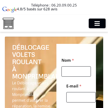
Téléphone :
06.20.09.00.25
4.8/5 basés sur 628 avis
DÉBLOCAGE
VOLETS
*
Nom
*
ROULANT
T
é
À
l
é
MONPRIMBLANC
p
Le Déblocage volets
h
E-mail
*
roulant à
o
n
Monprimblanc
e
permet d’assurer la
*
réparation, la remise