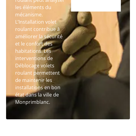
roulant peut analyser
les éléments du
mécanisme.
L’Installation volet
roulant contribue à
améliorer la sécurité
et le confort des
habitations. Les
interventions de
Déblocage volets
roulant permettent
de maintenir les
installations en bon
état dans la ville de
Monprimblanc.