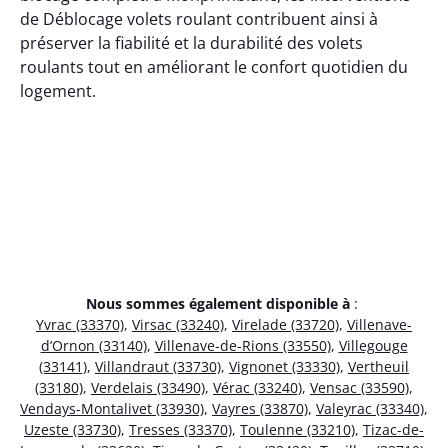
de Déblocage volets roulant contribuent ainsi à
préserver la fiabilité et la durabilité des volets
roulants tout en améliorant le confort quotidien du
logement.
Nous sommes également disponible à
:
Yvrac (33370)
,
Virsac (33240)
,
Virelade (33720)
,
Villenave-
d’Ornon (33140)
,
Villenave-de-Rions (33550)
,
Villegouge
(33141)
,
Villandraut (33730)
,
Vignonet (33330)
,
Vertheuil
(33180)
,
Verdelais (33490)
,
Vérac (33240)
,
Vensac (33590)
,
Vendays-Montalivet (33930)
,
Vayres (33870)
,
Valeyrac (33340)
,
Uzeste (33730)
,
Tresses (33370)
,
Toulenne (33210)
,
Tizac-de-