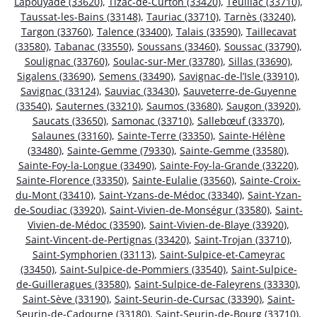
Lapouyade (33620)
,
Tizac-de-Curton (33420)
,
Teuillac (33710)
,
Taussat-les-Bains (33148)
,
Tauriac (33710)
,
Tarnès (33240)
,
Targon (33760)
,
Talence (33400)
,
Talais (33590)
,
Taillecavat
(33580)
,
Tabanac (33550)
,
Soussans (33460)
,
Soussac (33790)
,
Soulignac (33760)
,
Soulac-sur-Mer (33780)
,
Sillas (33690)
,
Sigalens (33690)
,
Semens (33490)
,
Savignac-de-l’Isle (33910)
,
Savignac (33124)
,
Sauviac (33430)
,
Sauveterre-de-Guyenne
(33540)
,
Sauternes (33210)
,
Saumos (33680)
,
Saugon (33920)
,
Saucats (33650)
,
Samonac (33710)
,
Sallebœuf (33370)
,
Salaunes (33160)
,
Sainte-Terre (33350)
,
Sainte-Hélène
(33480)
,
Sainte-Gemme (79330)
,
Sainte-Gemme (33580)
,
Sainte-Foy-la-Longue (33490)
,
Sainte-Foy-la-Grande (33220)
,
Sainte-Florence (33350)
,
Sainte-Eulalie (33560)
,
Sainte-Croix-
du-Mont (33410)
,
Saint-Yzans-de-Médoc (33340)
,
Saint-Yzan-
de-Soudiac (33920)
,
Saint-Vivien-de-Monségur (33580)
,
Saint-
Vivien-de-Médoc (33590)
,
Saint-Vivien-de-Blaye (33920)
,
Saint-Vincent-de-Pertignas (33420)
,
Saint-Trojan (33710)
,
Saint-Symphorien (33113)
,
Saint-Sulpice-et-Cameyrac
(33450)
,
Saint-Sulpice-de-Pommiers (33540)
,
Saint-Sulpice-
de-Guilleragues (33580)
,
Saint-Sulpice-de-Faleyrens (33330)
,
Saint-Sève (33190)
,
Saint-Seurin-de-Cursac (33390)
,
Saint-
Seurin-de-Cadourne (33180)
,
Saint-Seurin-de-Bourg (33710)
,