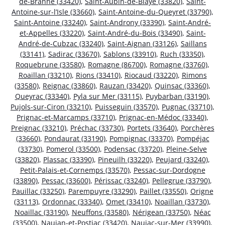
de-Branne (33420)
,
Saint-Aubin-de-Blaye (33820)
,
Saint-
Antoine-sur-l’Isle (33660)
,
Saint-Antoine-du-Queyret (33790)
,
Saint-Antoine (33240)
,
Saint-Androny (33390)
,
Saint-André-
et-Appelles (33220)
,
Saint-André-du-Bois (33490)
,
Saint-
André-de-Cubzac (33240)
,
Saint-Aignan (33126)
,
Saillans
(33141)
,
Sadirac (33670)
,
Sablons (33910)
,
Ruch (33350)
,
Roquebrune (33580)
,
Romagne (86700)
,
Romagne (33760)
,
Roaillan (33210)
,
Rions (33410)
,
Riocaud (33220)
,
Rimons
(33580)
,
Reignac (33860)
,
Rauzan (33420)
,
Quinsac (33360)
,
Queyrac (33340)
,
Pyla sur Mer (33115)
,
Puybarban (33190)
,
Pujols-sur-Ciron (33210)
,
Puisseguin (33570)
,
Pugnac (33710)
,
Prignac-et-Marcamps (33710)
,
Prignac-en-Médoc (33340)
,
Preignac (33210)
,
Préchac (33730)
,
Portets (33640)
,
Porchères
(33660)
,
Pondaurat (33190)
,
Pompignac (33370)
,
Pompéjac
(33730)
,
Pomerol (33500)
,
Podensac (33720)
,
Pleine-Selve
(33820)
,
Plassac (33390)
,
Pineuilh (33220)
,
Peujard (33240)
,
Petit-Palais-et-Cornemps (33570)
,
Pessac-sur-Dordogne
(33890)
,
Pessac (33600)
,
Périssac (33240)
,
Pellegrue (33790)
,
Pauillac (33250)
,
Parempuyre (33290)
,
Paillet (33550)
,
Origne
(33113)
,
Ordonnac (33340)
,
Omet (33410)
,
Noaillan (33730)
,
Noaillac (33190)
,
Neuffons (33580)
,
Nérigean (33750)
,
Néac
(33500)
,
Naujan-et-Postiac (33420)
,
Naujac-sur-Mer (33990)
,