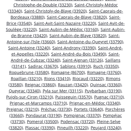
Christophe-de-Double (33230)
,
Saint-Christoly-Médoc
(33340)
,
Saint-Christoly-de-Blaye (33920)
,
Saint-Caprais-de-
Bordeaux (33880)
,
Saint-Caprais-de-Blaye (33820)
,
Saint-
Brice (33540)
,
Saint-Avit-Saint-Nazaire (33220)
,
Saint-Avit-de-
Soulège (33220)
,
Saint-Aubin-de-Médoc (33160)
,
Saint-Aubin-
de-Branne (33420)
,
Saint-Aubin-de-Blaye (33820)
,
Saint-
Antoine-sur-l’Isle (33660)
,
Saint-Antoine-du-Queyret (33790)
,
Saint-Antoine (33240)
,
Saint-Androny (33390)
,
Saint-André-
et-Appelles (33220)
,
Saint-André-du-Bois (33490)
,
Saint-
André-de-Cubzac (33240)
,
Saint-Aignan (33126)
,
Saillans
(33141)
,
Sadirac (33670)
,
Sablons (33910)
,
Ruch (33350)
,
Roquebrune (33580)
,
Romagne (86700)
,
Romagne (33760)
,
Roaillan (33210)
,
Rions (33410)
,
Riocaud (33220)
,
Rimons
(33580)
,
Reignac (33860)
,
Rauzan (33420)
,
Quinsac (33360)
,
Queyrac (33340)
,
Pyla sur Mer (33115)
,
Puybarban (33190)
,
Pujols-sur-Ciron (33210)
,
Puisseguin (33570)
,
Pugnac (33710)
,
Prignac-et-Marcamps (33710)
,
Prignac-en-Médoc (33340)
,
Preignac (33210)
,
Préchac (33730)
,
Portets (33640)
,
Porchères
(33660)
,
Pondaurat (33190)
,
Pompignac (33370)
,
Pompéjac
(33730)
,
Pomerol (33500)
,
Podensac (33720)
,
Pleine-Selve
(33820)
,
Plassac (33390)
,
Pineuilh (33220)
,
Peujard (33240)
,