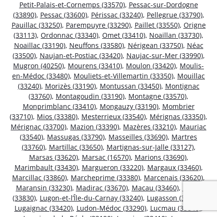
Petit-Palais-et-Cornemps (33570)
,
Pessac-sur-Dordogne
(33890)
,
Pessac (33600)
,
Périssac (33240)
,
Pellegrue (33790)
,
Pauillac (33250)
,
Parempuyre (33290)
,
Paillet (33550)
,
Origne
(33113)
,
Ordonnac (33340)
,
Omet (33410)
,
Noaillan (33730)
,
Noaillac (33190)
,
Neuffons (33580)
,
Nérigean (33750)
,
Néac
(33500)
,
Naujan-et-Postiac (33420)
,
Naujac-sur-Mer (33990)
,
Mugron (40250)
,
Mourens (33410)
,
Moulon (33420)
,
Moulis-
en-Médoc (33480)
,
Mouliets-et-Villemartin (33350)
,
Mouillac
(33240)
,
Morizès (33190)
,
Montussan (33450)
,
Montignac
(33760)
,
Montagoudin (33190)
,
Montagne (33570)
,
Monprimblanc (33410)
,
Mongauzy (33190)
,
Mombrier
(33710)
,
Mios (33380)
,
Mesterrieux (33540)
,
Mérignas (33350)
,
Mérignac (33700)
,
Mazion (33390)
,
Mazères (33210)
,
Mauriac
(33540)
,
Massugas (33790)
,
Masseilles (33690)
,
Martres
(33760)
,
Martillac (33650)
,
Martignas-sur-Jalle (33127)
,
Marsas (33620)
,
Marsac (16570)
,
Marions (33690)
,
Marimbault (33430)
,
Margueron (33220)
,
Margaux (33460)
,
Marcillac (33860)
,
Marcheprime (33380)
,
Marcenais (33620)
,
Maransin (33230)
,
Madirac (33670)
,
Macau (33460)
,
Lugos
(33830)
,
Lugon-et-l’Île-du-Carnay (33240)
,
Lugasson (33760)
,
Lugaignac (33420)
,
Ludon-Médoc (33290)
,
Lucmau (33840)
,