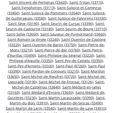
Saint-Vincent-de-Pertignas (33420)
,
Saint-Trojan (33710)
,
Saint-Symphorien (33113)
,
Saint-Sulpice-et-Cameyrac
(33450)
,
Saint-Sulpice-de-Pommiers (33540)
,
Saint-Sulpice-
de-Guilleragues (33580)
,
Saint-Sulpice-de-Faleyrens (33330)
,
Saint-Sève (33190)
,
Saint-Seurin-de-Cursac (33390)
,
Saint-
Seurin-de-Cadourne (33180)
,
Saint-Seurin-de-Bourg (33710)
,
Saint-Selve (33650)
,
Saint-Sauveur-de-Puynormand (33660)
,
Saint-Romain-la-Virvée (33240)
,
Saint-Quentin-de-Caplong
(33220)
,
Saint-Quentin-de-Baron (33750)
,
Saint-Pierre-de-
Mons (33210)
,
Saint-Pierre-de-Bat (33760)
,
Saint-Pierre-
d’Aurillac (33490)
,
Saint-Philippe-du-Seignal (33220)
,
Saint-
Philippe-d’Aiguille (33350)
,
Saint-Pey-de-Castets (33350)
,
Saint-Pey-d’Armens (33330)
,
Saint-Paul (87260)
,
Saint-Paul
(33390)
,
Saint-Pardon-de-Conques (33210)
,
Saint-Morillon
(33650)
,
Saint-Michel-de-Rieufret (33720)
,
Saint-Michel-de-
Lapujade (33190)
,
Saint-Michel-de-Fronsac (33126)
,
Saint-
Michel-de-Castelnau (33840)
,
Saint-Médard-en-Jalles
(33160)
,
Saint-Médard-d’Eyrans (33650)
,
Saint-Médard-de-
Guizières (33230)
,
Saint-Martin-Lacaussade (33390)
,
Saint-
Martin-du-Bois (33910)
,
Saint-Martin-de-Sescas (33490)
,
Saint-Martin-de-Lerm (33540)
,
Saint-Martin-de-Laye (33910)
,