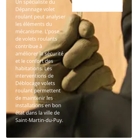
Un spécialiste du
Dépannage volet
roulant peut analyser
les éléments du
mécanisme. L’pose
de volets roulants
contribue à
améliorer la sécurité
et le confort des
habitations. Les
interventions de
Déblocage volets
roulant permettent
de maintenir les
installations en bon
état dans la ville de
Saint-Martin-du-Puy.