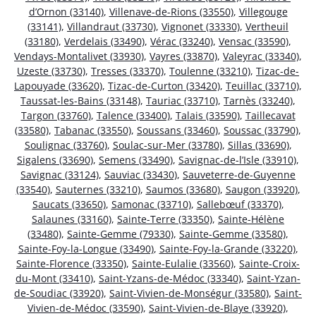
d’Ornon (33140)
,
Villenave-de-Rions (33550)
,
Villegouge
(33141)
,
Villandraut (33730)
,
Vignonet (33330)
,
Vertheuil
(33180)
,
Verdelais (33490)
,
Vérac (33240)
,
Vensac (33590)
,
Vendays-Montalivet (33930)
,
Vayres (33870)
,
Valeyrac (33340)
,
Uzeste (33730)
,
Tresses (33370)
,
Toulenne (33210)
,
Tizac-de-
Lapouyade (33620)
,
Tizac-de-Curton (33420)
,
Teuillac (33710)
,
Taussat-les-Bains (33148)
,
Tauriac (33710)
,
Tarnès (33240)
,
Targon (33760)
,
Talence (33400)
,
Talais (33590)
,
Taillecavat
(33580)
,
Tabanac (33550)
,
Soussans (33460)
,
Soussac (33790)
,
Soulignac (33760)
,
Soulac-sur-Mer (33780)
,
Sillas (33690)
,
Sigalens (33690)
,
Semens (33490)
,
Savignac-de-l’Isle (33910)
,
Savignac (33124)
,
Sauviac (33430)
,
Sauveterre-de-Guyenne
(33540)
,
Sauternes (33210)
,
Saumos (33680)
,
Saugon (33920)
,
Saucats (33650)
,
Samonac (33710)
,
Sallebœuf (33370)
,
Salaunes (33160)
,
Sainte-Terre (33350)
,
Sainte-Hélène
(33480)
,
Sainte-Gemme (79330)
,
Sainte-Gemme (33580)
,
Sainte-Foy-la-Longue (33490)
,
Sainte-Foy-la-Grande (33220)
,
Sainte-Florence (33350)
,
Sainte-Eulalie (33560)
,
Sainte-Croix-
du-Mont (33410)
,
Saint-Yzans-de-Médoc (33340)
,
Saint-Yzan-
de-Soudiac (33920)
,
Saint-Vivien-de-Monségur (33580)
,
Saint-
Vivien-de-Médoc (33590)
,
Saint-Vivien-de-Blaye (33920)
,