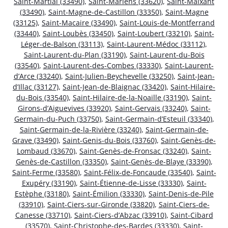
Saint-Martial (33490)
,
Saint-Mariens (33620)
,
Saint-Maixant
(33490)
,
Saint-Magne-de-Castillon (33350)
,
Saint-Magne
(33125)
,
Saint-Macaire (33490)
,
Saint-Louis-de-Montferrand
(33440)
,
Saint-Loubès (33450)
,
Saint-Loubert (33210)
,
Saint-
Léger-de-Balson (33113)
,
Saint-Laurent-Médoc (33112)
,
Saint-Laurent-du-Plan (33190)
,
Saint-Laurent-du-Bois
(33540)
,
Saint-Laurent-des-Combes (33330)
,
Saint-Laurent-
d’Arce (33240)
,
Saint-Julien-Beychevelle (33250)
,
Saint-Jean-
d’Illac (33127)
,
Saint-Jean-de-Blaignac (33420)
,
Saint-Hilaire-
du-Bois (33540)
,
Saint-Hilaire-de-la-Noaille (33190)
,
Saint-
Girons-d’Aiguevives (33920)
,
Saint-Gervais (33240)
,
Saint-
Germain-du-Puch (33750)
,
Saint-Germain-d’Esteuil (33340)
,
Saint-Germain-de-la-Rivière (33240)
,
Saint-Germain-de-
Grave (33490)
,
Saint-Genis-du-Bois (33760)
,
Saint-Genès-de-
Lombaud (33670)
,
Saint-Genès-de-Fronsac (33240)
,
Saint-
Genès-de-Castillon (33350)
,
Saint-Genès-de-Blaye (33390)
,
Saint-Ferme (33580)
,
Saint-Félix-de-Foncaude (33540)
,
Saint-
Exupéry (33190)
,
Saint-Étienne-de-Lisse (33330)
,
Saint-
Estèphe (33180)
,
Saint-Émilion (33330)
,
Saint-Denis-de-Pile
(33910)
,
Saint-Ciers-sur-Gironde (33820)
,
Saint-Ciers-de-
Canesse (33710)
,
Saint-Ciers-d’Abzac (33910)
,
Saint-Cibard
(33570)
,
Saint-Christophe-des-Bardes (33330)
,
Saint-