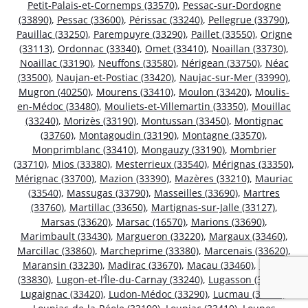
Petit-Palais-et-Cornemps (33570)
,
Pessac-sur-Dordogne
(33890)
,
Pessac (33600)
,
Périssac (33240)
,
Pellegrue (33790)
,
Pauillac (33250)
,
Parempuyre (33290)
,
Paillet (33550)
,
Origne
(33113)
,
Ordonnac (33340)
,
Omet (33410)
,
Noaillan (33730)
,
Noaillac (33190)
,
Neuffons (33580)
,
Nérigean (33750)
,
Néac
(33500)
,
Naujan-et-Postiac (33420)
,
Naujac-sur-Mer (33990)
,
Mugron (40250)
,
Mourens (33410)
,
Moulon (33420)
,
Moulis-
en-Médoc (33480)
,
Mouliets-et-Villemartin (33350)
,
Mouillac
(33240)
,
Morizès (33190)
,
Montussan (33450)
,
Montignac
(33760)
,
Montagoudin (33190)
,
Montagne (33570)
,
Monprimblanc (33410)
,
Mongauzy (33190)
,
Mombrier
(33710)
,
Mios (33380)
,
Mesterrieux (33540)
,
Mérignas (33350)
,
Mérignac (33700)
,
Mazion (33390)
,
Mazères (33210)
,
Mauriac
(33540)
,
Massugas (33790)
,
Masseilles (33690)
,
Martres
(33760)
,
Martillac (33650)
,
Martignas-sur-Jalle (33127)
,
Marsas (33620)
,
Marsac (16570)
,
Marions (33690)
,
Marimbault (33430)
,
Margueron (33220)
,
Margaux (33460)
,
Marcillac (33860)
,
Marcheprime (33380)
,
Marcenais (33620)
,
Maransin (33230)
,
Madirac (33670)
,
Macau (33460)
,
Lugos
(33830)
,
Lugon-et-l’Île-du-Carnay (33240)
,
Lugasson (33760)
,
Lugaignac (33420)
,
Ludon-Médoc (33290)
,
Lucmau (33840)
,