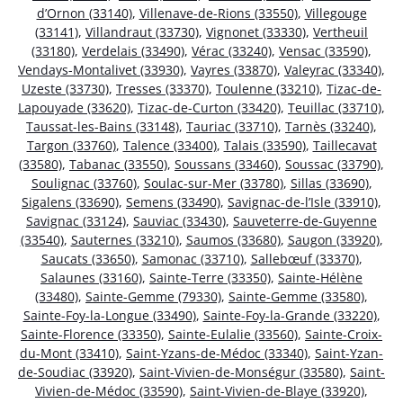
d’Ornon (33140)
,
Villenave-de-Rions (33550)
,
Villegouge
(33141)
,
Villandraut (33730)
,
Vignonet (33330)
,
Vertheuil
(33180)
,
Verdelais (33490)
,
Vérac (33240)
,
Vensac (33590)
,
Vendays-Montalivet (33930)
,
Vayres (33870)
,
Valeyrac (33340)
,
Uzeste (33730)
,
Tresses (33370)
,
Toulenne (33210)
,
Tizac-de-
Lapouyade (33620)
,
Tizac-de-Curton (33420)
,
Teuillac (33710)
,
Taussat-les-Bains (33148)
,
Tauriac (33710)
,
Tarnès (33240)
,
Targon (33760)
,
Talence (33400)
,
Talais (33590)
,
Taillecavat
(33580)
,
Tabanac (33550)
,
Soussans (33460)
,
Soussac (33790)
,
Soulignac (33760)
,
Soulac-sur-Mer (33780)
,
Sillas (33690)
,
Sigalens (33690)
,
Semens (33490)
,
Savignac-de-l’Isle (33910)
,
Savignac (33124)
,
Sauviac (33430)
,
Sauveterre-de-Guyenne
(33540)
,
Sauternes (33210)
,
Saumos (33680)
,
Saugon (33920)
,
Saucats (33650)
,
Samonac (33710)
,
Sallebœuf (33370)
,
Salaunes (33160)
,
Sainte-Terre (33350)
,
Sainte-Hélène
(33480)
,
Sainte-Gemme (79330)
,
Sainte-Gemme (33580)
,
Sainte-Foy-la-Longue (33490)
,
Sainte-Foy-la-Grande (33220)
,
Sainte-Florence (33350)
,
Sainte-Eulalie (33560)
,
Sainte-Croix-
du-Mont (33410)
,
Saint-Yzans-de-Médoc (33340)
,
Saint-Yzan-
de-Soudiac (33920)
,
Saint-Vivien-de-Monségur (33580)
,
Saint-
Vivien-de-Médoc (33590)
,
Saint-Vivien-de-Blaye (33920)
,