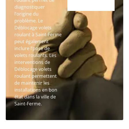
roulant permet de
diagnostiquer
l’origine du
problème. Le
Déblocage volets
roulant à Saint-Ferme
peut également
inclure l’pose de
volets roulants. Les
interventions de
Déblocage volets
roulant permettent
de maintenir les
installations en bon
état dans la ville de
Saint-Ferme.