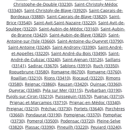
Christophe-de-Double (33230)
,
Saint-Christoly-Médoc
(33340)
,
Saint-Christoly-de-Blaye (33920)
,
Saint-Caprais-de-
Bordeaux (33880)
,
Saint-Caprais-de-Blaye (33820)
,
Saint-
Brice (33540)
,
Saint-Avit-Saint-Nazaire (33220)
,
Saint-Avit-de-
Soulège (33220)
,
Saint-Aubin-de-Médoc (33160)
,
Saint-Aubin-
de-Branne (33420)
,
Saint-Aubin-de-Blaye (33820)
,
Saint-
Antoine-sur-l’Isle (33660)
,
Saint-Antoine-du-Queyret (33790)
,
Saint-Antoine (33240)
,
Saint-Androny (33390)
,
Saint-André-
et-Appelles (33220)
,
Saint-André-du-Bois (33490)
,
Saint-
André-de-Cubzac (33240)
,
Saint-Aignan (33126)
,
Saillans
(33141)
,
Sadirac (33670)
,
Sablons (33910)
,
Ruch (33350)
,
Roquebrune (33580)
,
Romagne (86700)
,
Romagne (33760)
,
Roaillan (33210)
,
Rions (33410)
,
Riocaud (33220)
,
Rimons
(33580)
,
Reignac (33860)
,
Rauzan (33420)
,
Quinsac (33360)
,
Queyrac (33340)
,
Pyla sur Mer (33115)
,
Puybarban (33190)
,
Pujols-sur-Ciron (33210)
,
Puisseguin (33570)
,
Pugnac (33710)
,
Prignac-et-Marcamps (33710)
,
Prignac-en-Médoc (33340)
,
Preignac (33210)
,
Préchac (33730)
,
Portets (33640)
,
Porchères
(33660)
,
Pondaurat (33190)
,
Pompignac (33370)
,
Pompéjac
(33730)
,
Pomerol (33500)
,
Podensac (33720)
,
Pleine-Selve
(33820)
,
Plassac (33390)
,
Pineuilh (33220)
,
Peujard (33240)
,