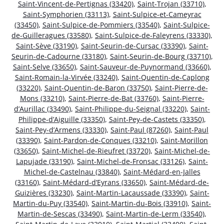
Saint-Vincent-de-Pertignas (33420)
,
Saint-Trojan (33710)
,
Saint-Symphorien (33113)
,
Saint-Sulpice-et-Cameyrac
(33450)
,
Saint-Sulpice-de-Pommiers (33540)
,
Saint-Sulpice-
de-Guilleragues (33580)
,
Saint-Sulpice-de-Faleyrens (33330)
,
Saint-Sève (33190)
,
Saint-Seurin-de-Cursac (33390)
,
Saint-
Seurin-de-Cadourne (33180)
,
Saint-Seurin-de-Bourg (33710)
,
Saint-Selve (33650)
,
Saint-Sauveur-de-Puynormand (33660)
,
Saint-Romain-la-Virvée (33240)
,
Saint-Quentin-de-Caplong
(33220)
,
Saint-Quentin-de-Baron (33750)
,
Saint-Pierre-de-
Mons (33210)
,
Saint-Pierre-de-Bat (33760)
,
Saint-Pierre-
d’Aurillac (33490)
,
Saint-Philippe-du-Seignal (33220)
,
Saint-
Philippe-d’Aiguille (33350)
,
Saint-Pey-de-Castets (33350)
,
Saint-Pey-d’Armens (33330)
,
Saint-Paul (87260)
,
Saint-Paul
(33390)
,
Saint-Pardon-de-Conques (33210)
,
Saint-Morillon
(33650)
,
Saint-Michel-de-Rieufret (33720)
,
Saint-Michel-de-
Lapujade (33190)
,
Saint-Michel-de-Fronsac (33126)
,
Saint-
Michel-de-Castelnau (33840)
,
Saint-Médard-en-Jalles
(33160)
,
Saint-Médard-d’Eyrans (33650)
,
Saint-Médard-de-
Guizières (33230)
,
Saint-Martin-Lacaussade (33390)
,
Saint-
Martin-du-Puy (33540)
,
Saint-Martin-du-Bois (33910)
,
Saint-
Martin-de-Sescas (33490)
,
Saint-Martin-de-Lerm (33540)
,