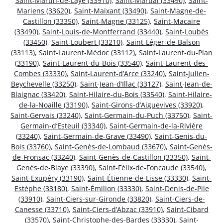
Saint-Martin-de-Laye (33910)
,
Saint-Martial (33490)
,
Saint-
Mariens (33620)
,
Saint-Maixant (33490)
,
Saint-Magne-de-
Castillon (33350)
,
Saint-Magne (33125)
,
Saint-Macaire
(33490)
,
Saint-Louis-de-Montferrand (33440)
,
Saint-Loubès
(33450)
,
Saint-Loubert (33210)
,
Saint-Léger-de-Balson
(33113)
,
Saint-Laurent-Médoc (33112)
,
Saint-Laurent-du-Plan
(33190)
,
Saint-Laurent-du-Bois (33540)
,
Saint-Laurent-des-
Combes (33330)
,
Saint-Laurent-d’Arce (33240)
,
Saint-Julien-
Beychevelle (33250)
,
Saint-Jean-d’Illac (33127)
,
Saint-Jean-de-
Blaignac (33420)
,
Saint-Hilaire-du-Bois (33540)
,
Saint-Hilaire-
de-la-Noaille (33190)
,
Saint-Girons-d’Aiguevives (33920)
,
Saint-Gervais (33240)
,
Saint-Germain-du-Puch (33750)
,
Saint-
Germain-d’Esteuil (33340)
,
Saint-Germain-de-la-Rivière
(33240)
,
Saint-Germain-de-Grave (33490)
,
Saint-Genis-du-
Bois (33760)
,
Saint-Genès-de-Lombaud (33670)
,
Saint-Genès-
de-Fronsac (33240)
,
Saint-Genès-de-Castillon (33350)
,
Saint-
Genès-de-Blaye (33390)
,
Saint-Félix-de-Foncaude (33540)
,
Saint-Exupéry (33190)
,
Saint-Étienne-de-Lisse (33330)
,
Saint-
Estèphe (33180)
,
Saint-Émilion (33330)
,
Saint-Denis-de-Pile
(33910)
,
Saint-Ciers-sur-Gironde (33820)
,
Saint-Ciers-de-
Canesse (33710)
,
Saint-Ciers-d’Abzac (33910)
,
Saint-Cibard
(33570)
,
Saint-Christophe-des-Bardes (33330)
,
Saint-