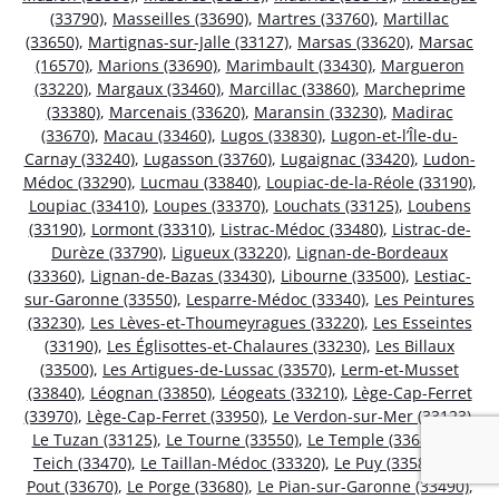
(33790)
,
Masseilles (33690)
,
Martres (33760)
,
Martillac
(33650)
,
Martignas-sur-Jalle (33127)
,
Marsas (33620)
,
Marsac
(16570)
,
Marions (33690)
,
Marimbault (33430)
,
Margueron
(33220)
,
Margaux (33460)
,
Marcillac (33860)
,
Marcheprime
(33380)
,
Marcenais (33620)
,
Maransin (33230)
,
Madirac
(33670)
,
Macau (33460)
,
Lugos (33830)
,
Lugon-et-l’Île-du-
Carnay (33240)
,
Lugasson (33760)
,
Lugaignac (33420)
,
Ludon-
Médoc (33290)
,
Lucmau (33840)
,
Loupiac-de-la-Réole (33190)
,
Loupiac (33410)
,
Loupes (33370)
,
Louchats (33125)
,
Loubens
(33190)
,
Lormont (33310)
,
Listrac-Médoc (33480)
,
Listrac-de-
Durèze (33790)
,
Ligueux (33220)
,
Lignan-de-Bordeaux
(33360)
,
Lignan-de-Bazas (33430)
,
Libourne (33500)
,
Lestiac-
sur-Garonne (33550)
,
Lesparre-Médoc (33340)
,
Les Peintures
(33230)
,
Les Lèves-et-Thoumeyragues (33220)
,
Les Esseintes
(33190)
,
Les Églisottes-et-Chalaures (33230)
,
Les Billaux
(33500)
,
Les Artigues-de-Lussac (33570)
,
Lerm-et-Musset
(33840)
,
Léognan (33850)
,
Léogeats (33210)
,
Lège-Cap-Ferret
(33970)
,
Lège-Cap-Ferret (33950)
,
Le Verdon-sur-Mer (33123)
,
Le Tuzan (33125)
,
Le Tourne (33550)
,
Le Temple (33680)
,
Le
Teich (33470)
,
Le Taillan-Médoc (33320)
,
Le Puy (33580)
,
Le
Pout (33670)
,
Le Porge (33680)
,
Le Pian-sur-Garonne (33490)
,