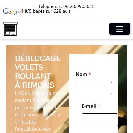
Téléphone :
06.20.09.00.25
4.8/5 basés sur 628 avis
DÉBLOCAGE
VOLETS
*
Nom
*
ROULANT
C
o
À RIMONS
d
e
Le Déblocage volets
*
roulant à Rimons
E-mail
*
permet d’assurer la
réparation, la remise
en état et
l’installation des