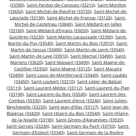
(33390)
,
Saint-Pardon-de-Conques (33210)
,
Saint-Morillon
(33650)
,
Saint-Michel-de-Rieufret (33720)
,
Saint-Michel-de-
Lapujade (33190)
,
Saint-Michel-de-Fronsac (33126)
,
Saint-
Michel-de-Castelnau (33840)
,
Saint-Médard-en-Jalles
(33160)
,
Saint-Médard-d’Eyrans (33650)
,
Saint-Médard-de-
Guizières (33230)
,
Saint-Martin-Lacaussade (33390)
,
Saint-
Martin-du-Puy (33540)
,
Saint-Martin-du-Bois (33910)
,
Saint-
Martin-de-Sescas (33490)
,
Saint-Martin-de-Lerm (33540)
,
Saint-Martin-de-Laye (33910)
,
Saint-Martial (33490)
,
Saint-
Mariens (33620)
,
Saint-Maixant (33490)
,
Saint-Magne-de-
Castillon (33350)
,
Saint-Magne (33125)
,
Saint-Macaire
(33490)
,
Saint-Louis-de-Montferrand (33440)
,
Saint-Loubès
(33450)
,
Saint-Loubert (33210)
,
Saint-Léger-de-Balson
(33113)
,
Saint-Laurent-Médoc (33112)
,
Saint-Laurent-du-Plan
(33190)
,
Saint-Laurent-du-Bois (33540)
,
Saint-Laurent-des-
Combes (33330)
,
Saint-Laurent-d’Arce (33240)
,
Saint-Julien-
Beychevelle (33250)
,
Saint-Jean-d’Illac (33127)
,
Saint-Jean-de-
Blaignac (33420)
,
Saint-Hilaire-du-Bois (33540)
,
Saint-Hilaire-
de-la-Noaille (33190)
,
Saint-Girons-d’Aiguevives (33920)
,
Saint-Gervais (33240)
,
Saint-Germain-du-Puch (33750)
,
Saint-
Germain-d’Esteuil (33340)
,
Saint-Germain-de-la-Rivière