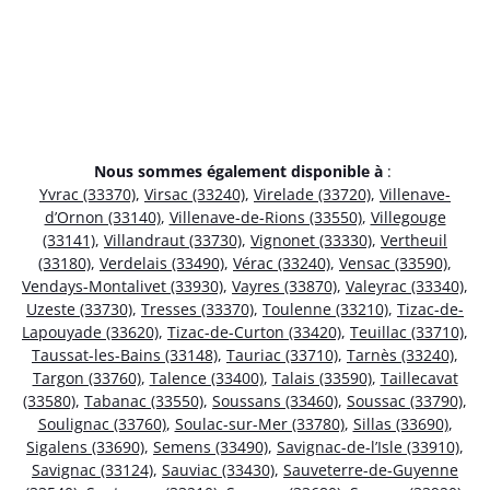
Nous sommes également disponible à
:
Yvrac (33370)
,
Virsac (33240)
,
Virelade (33720)
,
Villenave-
d’Ornon (33140)
,
Villenave-de-Rions (33550)
,
Villegouge
(33141)
,
Villandraut (33730)
,
Vignonet (33330)
,
Vertheuil
(33180)
,
Verdelais (33490)
,
Vérac (33240)
,
Vensac (33590)
,
Vendays-Montalivet (33930)
,
Vayres (33870)
,
Valeyrac (33340)
,
Uzeste (33730)
,
Tresses (33370)
,
Toulenne (33210)
,
Tizac-de-
Lapouyade (33620)
,
Tizac-de-Curton (33420)
,
Teuillac (33710)
,
Taussat-les-Bains (33148)
,
Tauriac (33710)
,
Tarnès (33240)
,
Targon (33760)
,
Talence (33400)
,
Talais (33590)
,
Taillecavat
(33580)
,
Tabanac (33550)
,
Soussans (33460)
,
Soussac (33790)
,
Soulignac (33760)
,
Soulac-sur-Mer (33780)
,
Sillas (33690)
,
Sigalens (33690)
,
Semens (33490)
,
Savignac-de-l’Isle (33910)
,
Savignac (33124)
,
Sauviac (33430)
,
Sauveterre-de-Guyenne