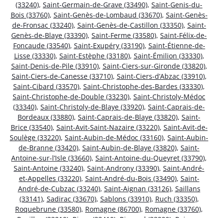
(33240)
,
Saint-Germain-de-Grave (33490)
,
Saint-Genis-du-
Bois (33760)
,
Saint-Genès-de-Lombaud (33670)
,
Saint-Genès-
de-Fronsac (33240)
,
Saint-Genès-de-Castillon (33350)
,
Saint-
Genès-de-Blaye (33390)
,
Saint-Ferme (33580)
,
Saint-Félix-de-
Foncaude (33540)
,
Saint-Exupéry (33190)
,
Saint-Étienne-de-
Lisse (33330)
,
Saint-Estèphe (33180)
,
Saint-Émilion (33330)
,
Saint-Denis-de-Pile (33910)
,
Saint-Ciers-sur-Gironde (33820)
,
Saint-Ciers-de-Canesse (33710)
,
Saint-Ciers-d’Abzac (33910)
,
Saint-Cibard (33570)
,
Saint-Christophe-des-Bardes (33330)
,
Saint-Christophe-de-Double (33230)
,
Saint-Christoly-Médoc
(33340)
,
Saint-Christoly-de-Blaye (33920)
,
Saint-Caprais-de-
Bordeaux (33880)
,
Saint-Caprais-de-Blaye (33820)
,
Saint-
Brice (33540)
,
Saint-Avit-Saint-Nazaire (33220)
,
Saint-Avit-de-
Soulège (33220)
,
Saint-Aubin-de-Médoc (33160)
,
Saint-Aubin-
de-Branne (33420)
,
Saint-Aubin-de-Blaye (33820)
,
Saint-
Antoine-sur-l’Isle (33660)
,
Saint-Antoine-du-Queyret (33790)
,
Saint-Antoine (33240)
,
Saint-Androny (33390)
,
Saint-André-
et-Appelles (33220)
,
Saint-André-du-Bois (33490)
,
Saint-
André-de-Cubzac (33240)
,
Saint-Aignan (33126)
,
Saillans
(33141)
,
Sadirac (33670)
,
Sablons (33910)
,
Ruch (33350)
,
Roquebrune (33580)
,
Romagne (86700)
,
Romagne (33760)
,