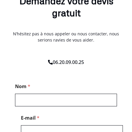
Demandez votre devis
gratuit
N’hésitez pas à nous appeler ou nous contacter, nous
serions ravies de vous aider.
06.20.09.00.25
N
Nom
*
o
m
*
C
o
d
E-mail
*
e