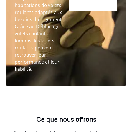
habitations de volets
roulants adaptés aux
besoins du logement.
Grâce au Déblocage
volets roulant à
Rimons, les volets
roulants peuvent
retrouver leur
performance et leur
fiabilité.
Ce que nous offrons