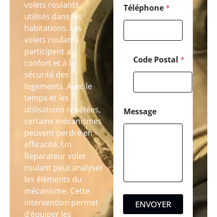
volets roulants
Téléphone
*
utilisés dans les
habitations. Les
volets roulants
participent au
Code Postal
*
confort et à la
sécurité des
logements. Avec le
temps et les
utilisations répétées,
Message
certains mécanismes
peuvent perdre en
efficacité. Un
Reparateur volet
roulant peut analyser
les éléments du
mécanisme. Cette
intervention permet
ENVOYER
d’équiper les