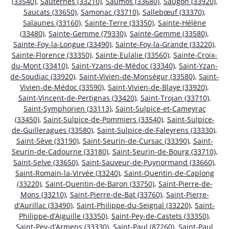
(33540)
,
Sauternes (33210)
,
Saumos (33680)
,
Saugon (33920)
,
Saucats (33650)
,
Samonac (33710)
,
Sallebœuf (33370)
,
Salaunes (33160)
,
Sainte-Terre (33350)
,
Sainte-Hélène
(33480)
,
Sainte-Gemme (79330)
,
Sainte-Gemme (33580)
,
Sainte-Foy-la-Longue (33490)
,
Sainte-Foy-la-Grande (33220)
,
Sainte-Florence (33350)
,
Sainte-Eulalie (33560)
,
Sainte-Croix-
du-Mont (33410)
,
Saint-Yzans-de-Médoc (33340)
,
Saint-Yzan-
de-Soudiac (33920)
,
Saint-Vivien-de-Monségur (33580)
,
Saint-
Vivien-de-Médoc (33590)
,
Saint-Vivien-de-Blaye (33920)
,
Saint-Vincent-de-Pertignas (33420)
,
Saint-Trojan (33710)
,
Saint-Symphorien (33113)
,
Saint-Sulpice-et-Cameyrac
(33450)
,
Saint-Sulpice-de-Pommiers (33540)
,
Saint-Sulpice-
de-Guilleragues (33580)
,
Saint-Sulpice-de-Faleyrens (33330)
,
Saint-Sève (33190)
,
Saint-Seurin-de-Cursac (33390)
,
Saint-
Seurin-de-Cadourne (33180)
,
Saint-Seurin-de-Bourg (33710)
,
Saint-Selve (33650)
,
Saint-Sauveur-de-Puynormand (33660)
,
Saint-Romain-la-Virvée (33240)
,
Saint-Quentin-de-Caplong
(33220)
,
Saint-Quentin-de-Baron (33750)
,
Saint-Pierre-de-
Mons (33210)
,
Saint-Pierre-de-Bat (33760)
,
Saint-Pierre-
d’Aurillac (33490)
,
Saint-Philippe-du-Seignal (33220)
,
Saint-
Philippe-d’Aiguille (33350)
,
Saint-Pey-de-Castets (33350)
,
Saint-Pey-d’Armens (33330)
,
Saint-Paul (87260)
,
Saint-Paul