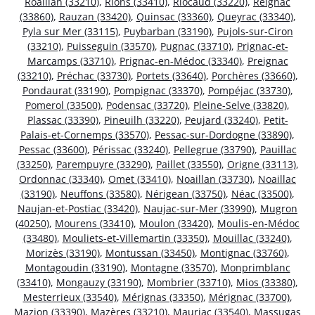
Roaillan (33210)
,
Rions (33410)
,
Riocaud (33220)
,
Reignac
(33860)
,
Rauzan (33420)
,
Quinsac (33360)
,
Queyrac (33340)
,
Pyla sur Mer (33115)
,
Puybarban (33190)
,
Pujols-sur-Ciron
(33210)
,
Puisseguin (33570)
,
Pugnac (33710)
,
Prignac-et-
Marcamps (33710)
,
Prignac-en-Médoc (33340)
,
Preignac
(33210)
,
Préchac (33730)
,
Portets (33640)
,
Porchères (33660)
,
Pondaurat (33190)
,
Pompignac (33370)
,
Pompéjac (33730)
,
Pomerol (33500)
,
Podensac (33720)
,
Pleine-Selve (33820)
,
Plassac (33390)
,
Pineuilh (33220)
,
Peujard (33240)
,
Petit-
Palais-et-Cornemps (33570)
,
Pessac-sur-Dordogne (33890)
,
Pessac (33600)
,
Périssac (33240)
,
Pellegrue (33790)
,
Pauillac
(33250)
,
Parempuyre (33290)
,
Paillet (33550)
,
Origne (33113)
,
Ordonnac (33340)
,
Omet (33410)
,
Noaillan (33730)
,
Noaillac
(33190)
,
Neuffons (33580)
,
Nérigean (33750)
,
Néac (33500)
,
Naujan-et-Postiac (33420)
,
Naujac-sur-Mer (33990)
,
Mugron
(40250)
,
Mourens (33410)
,
Moulon (33420)
,
Moulis-en-Médoc
(33480)
,
Mouliets-et-Villemartin (33350)
,
Mouillac (33240)
,
Morizès (33190)
,
Montussan (33450)
,
Montignac (33760)
,
Montagoudin (33190)
,
Montagne (33570)
,
Monprimblanc
(33410)
,
Mongauzy (33190)
,
Mombrier (33710)
,
Mios (33380)
,
Mesterrieux (33540)
,
Mérignas (33350)
,
Mérignac (33700)
,
Mazion (33390)
,
Mazères (33210)
,
Mauriac (33540)
,
Massugas