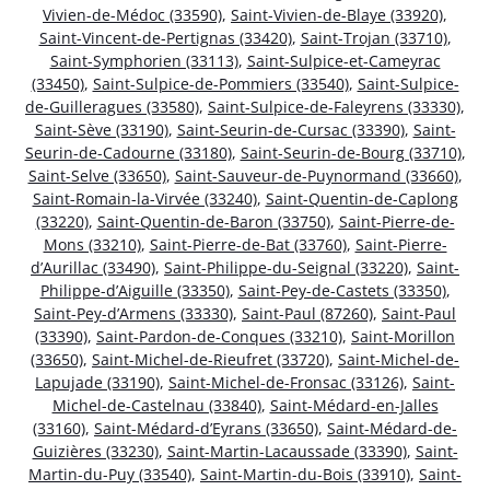
Vivien-de-Médoc (33590)
,
Saint-Vivien-de-Blaye (33920)
,
Saint-Vincent-de-Pertignas (33420)
,
Saint-Trojan (33710)
,
Saint-Symphorien (33113)
,
Saint-Sulpice-et-Cameyrac
(33450)
,
Saint-Sulpice-de-Pommiers (33540)
,
Saint-Sulpice-
de-Guilleragues (33580)
,
Saint-Sulpice-de-Faleyrens (33330)
,
Saint-Sève (33190)
,
Saint-Seurin-de-Cursac (33390)
,
Saint-
Seurin-de-Cadourne (33180)
,
Saint-Seurin-de-Bourg (33710)
,
Saint-Selve (33650)
,
Saint-Sauveur-de-Puynormand (33660)
,
Saint-Romain-la-Virvée (33240)
,
Saint-Quentin-de-Caplong
(33220)
,
Saint-Quentin-de-Baron (33750)
,
Saint-Pierre-de-
Mons (33210)
,
Saint-Pierre-de-Bat (33760)
,
Saint-Pierre-
d’Aurillac (33490)
,
Saint-Philippe-du-Seignal (33220)
,
Saint-
Philippe-d’Aiguille (33350)
,
Saint-Pey-de-Castets (33350)
,
Saint-Pey-d’Armens (33330)
,
Saint-Paul (87260)
,
Saint-Paul
(33390)
,
Saint-Pardon-de-Conques (33210)
,
Saint-Morillon
(33650)
,
Saint-Michel-de-Rieufret (33720)
,
Saint-Michel-de-
Lapujade (33190)
,
Saint-Michel-de-Fronsac (33126)
,
Saint-
Michel-de-Castelnau (33840)
,
Saint-Médard-en-Jalles
(33160)
,
Saint-Médard-d’Eyrans (33650)
,
Saint-Médard-de-
Guizières (33230)
,
Saint-Martin-Lacaussade (33390)
,
Saint-
Martin-du-Puy (33540)
,
Saint-Martin-du-Bois (33910)
,
Saint-