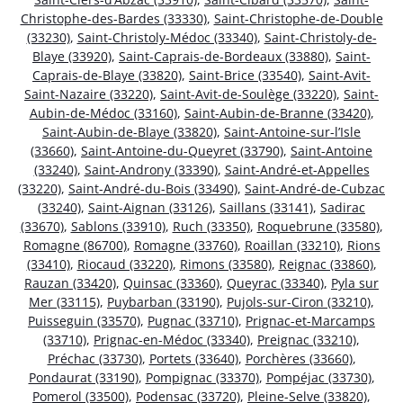
Christophe-des-Bardes (33330)
,
Saint-Christophe-de-Double
(33230)
,
Saint-Christoly-Médoc (33340)
,
Saint-Christoly-de-
Blaye (33920)
,
Saint-Caprais-de-Bordeaux (33880)
,
Saint-
Caprais-de-Blaye (33820)
,
Saint-Brice (33540)
,
Saint-Avit-
Saint-Nazaire (33220)
,
Saint-Avit-de-Soulège (33220)
,
Saint-
Aubin-de-Médoc (33160)
,
Saint-Aubin-de-Branne (33420)
,
Saint-Aubin-de-Blaye (33820)
,
Saint-Antoine-sur-l’Isle
(33660)
,
Saint-Antoine-du-Queyret (33790)
,
Saint-Antoine
(33240)
,
Saint-Androny (33390)
,
Saint-André-et-Appelles
(33220)
,
Saint-André-du-Bois (33490)
,
Saint-André-de-Cubzac
(33240)
,
Saint-Aignan (33126)
,
Saillans (33141)
,
Sadirac
(33670)
,
Sablons (33910)
,
Ruch (33350)
,
Roquebrune (33580)
,
Romagne (86700)
,
Romagne (33760)
,
Roaillan (33210)
,
Rions
(33410)
,
Riocaud (33220)
,
Rimons (33580)
,
Reignac (33860)
,
Rauzan (33420)
,
Quinsac (33360)
,
Queyrac (33340)
,
Pyla sur
Mer (33115)
,
Puybarban (33190)
,
Pujols-sur-Ciron (33210)
,
Puisseguin (33570)
,
Pugnac (33710)
,
Prignac-et-Marcamps
(33710)
,
Prignac-en-Médoc (33340)
,
Preignac (33210)
,
Préchac (33730)
,
Portets (33640)
,
Porchères (33660)
,
Pondaurat (33190)
,
Pompignac (33370)
,
Pompéjac (33730)
,
Pomerol (33500)
,
Podensac (33720)
,
Pleine-Selve (33820)
,