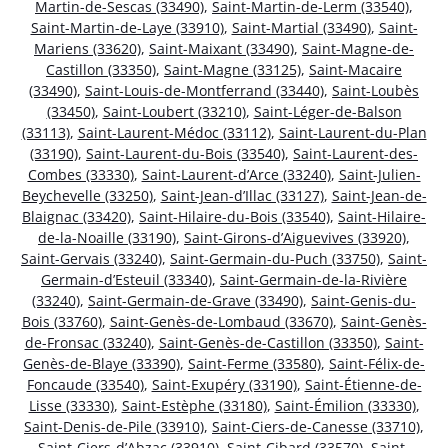
Martin-de-Sescas (33490)
,
Saint-Martin-de-Lerm (33540)
,
Saint-Martin-de-Laye (33910)
,
Saint-Martial (33490)
,
Saint-
Mariens (33620)
,
Saint-Maixant (33490)
,
Saint-Magne-de-
Castillon (33350)
,
Saint-Magne (33125)
,
Saint-Macaire
(33490)
,
Saint-Louis-de-Montferrand (33440)
,
Saint-Loubès
(33450)
,
Saint-Loubert (33210)
,
Saint-Léger-de-Balson
(33113)
,
Saint-Laurent-Médoc (33112)
,
Saint-Laurent-du-Plan
(33190)
,
Saint-Laurent-du-Bois (33540)
,
Saint-Laurent-des-
Combes (33330)
,
Saint-Laurent-d’Arce (33240)
,
Saint-Julien-
Beychevelle (33250)
,
Saint-Jean-d’Illac (33127)
,
Saint-Jean-de-
Blaignac (33420)
,
Saint-Hilaire-du-Bois (33540)
,
Saint-Hilaire-
de-la-Noaille (33190)
,
Saint-Girons-d’Aiguevives (33920)
,
Saint-Gervais (33240)
,
Saint-Germain-du-Puch (33750)
,
Saint-
Germain-d’Esteuil (33340)
,
Saint-Germain-de-la-Rivière
(33240)
,
Saint-Germain-de-Grave (33490)
,
Saint-Genis-du-
Bois (33760)
,
Saint-Genès-de-Lombaud (33670)
,
Saint-Genès-
de-Fronsac (33240)
,
Saint-Genès-de-Castillon (33350)
,
Saint-
Genès-de-Blaye (33390)
,
Saint-Ferme (33580)
,
Saint-Félix-de-
Foncaude (33540)
,
Saint-Exupéry (33190)
,
Saint-Étienne-de-
Lisse (33330)
,
Saint-Estèphe (33180)
,
Saint-Émilion (33330)
,
Saint-Denis-de-Pile (33910)
,
Saint-Ciers-de-Canesse (33710)
,
Saint-Ciers-d’Abzac (33910)
,
Saint-Cibard (33570)
,
Saint-