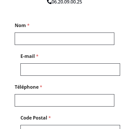
06.20.09.00.25
*
Nom
*
*
N
o
m
E-mail
*
Téléphone
*
Code Postal
*