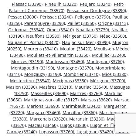
Plassac (33390)
,
Pineuilh (33220)
,
Peujard (33240)
,
Petit-
Palais-et-Cornemps (33570)
,
Pessac-sur-Dordogne (33890)
,
Pessac (33600)
,
Périssac (33240)
,
Pellegrue (33790)
,
Pauillac
(33250)
,
Parempuyre (33290)
,
Paillet (33550)
,
Origne (33113)
,
Ordonnac (33340)
,
Omet (33410)
,
Noaillan (33730)
,
Noaillac
(33190)
,
Neuffons (33580)
,
Nérigean (33750)
,
Néac (33500)
,
Naujan-et-Postiac (33420)
,
Naujac-sur-Mer (33990)
,
Mugron
(40250)
,
Mourens (33410)
,
Moulon (33420)
,
Moulis-en-Médoc
(33480)
,
Mouliets-et-Villemartin (33350)
,
Mouillac (33240)
,
Morizès (33190)
,
Montussan (33450)
,
Montignac (33760)
,
Montagoudin (33190)
,
Montagne (33570)
,
Monprimblanc
(33410)
,
Mongauzy (33190)
,
Mombrier (33710)
,
Mios (33380)
,
Mesterrieux (33540)
,
Mérignas (33350)
,
Mérignac (33700)
,
Mazion (33390)
,
Mazères (33210)
,
Mauriac (33540)
,
Massugas
(33790)
,
Masseilles (33690)
,
Martres (33760)
,
Martillac
(33650)
,
Martignas-sur-Jalle (33127)
,
Marsas (33620)
,
Marsac
(16570)
,
Marions (33690)
,
Marimbault (33430)
,
Margueron
(33220)
,
Margaux (33460)
,
Marcillac (33860)
,
Marcheprime
(33380)
,
Marcenais (33620)
,
Maransin (33230)
,
Madirac
(33670)
,
Macau (33460)
,
Lugos (33830)
,
Lugon-et-l’Île-du-
Carnay (33240)
,
Lugasson (33760)
,
Lugaignac (33420)
,
Ludon-