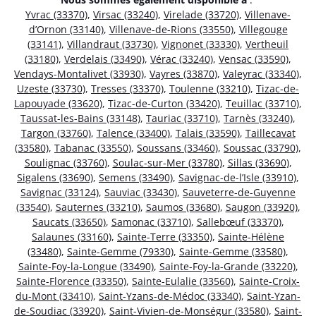
Yvrac (33370)
,
Virsac (33240)
,
Virelade (33720)
,
Villenave-
d’Ornon (33140)
,
Villenave-de-Rions (33550)
,
Villegouge
(33141)
,
Villandraut (33730)
,
Vignonet (33330)
,
Vertheuil
(33180)
,
Verdelais (33490)
,
Vérac (33240)
,
Vensac (33590)
,
Vendays-Montalivet (33930)
,
Vayres (33870)
,
Valeyrac (33340)
,
Uzeste (33730)
,
Tresses (33370)
,
Toulenne (33210)
,
Tizac-de-
Lapouyade (33620)
,
Tizac-de-Curton (33420)
,
Teuillac (33710)
,
Taussat-les-Bains (33148)
,
Tauriac (33710)
,
Tarnès (33240)
,
Targon (33760)
,
Talence (33400)
,
Talais (33590)
,
Taillecavat
(33580)
,
Tabanac (33550)
,
Soussans (33460)
,
Soussac (33790)
,
Soulignac (33760)
,
Soulac-sur-Mer (33780)
,
Sillas (33690)
,
Sigalens (33690)
,
Semens (33490)
,
Savignac-de-l’Isle (33910)
,
Savignac (33124)
,
Sauviac (33430)
,
Sauveterre-de-Guyenne
(33540)
,
Sauternes (33210)
,
Saumos (33680)
,
Saugon (33920)
,
Saucats (33650)
,
Samonac (33710)
,
Sallebœuf (33370)
,
Salaunes (33160)
,
Sainte-Terre (33350)
,
Sainte-Hélène
(33480)
,
Sainte-Gemme (79330)
,
Sainte-Gemme (33580)
,
Sainte-Foy-la-Longue (33490)
,
Sainte-Foy-la-Grande (33220)
,
Sainte-Florence (33350)
,
Sainte-Eulalie (33560)
,
Sainte-Croix-
du-Mont (33410)
,
Saint-Yzans-de-Médoc (33340)
,
Saint-Yzan-
de-Soudiac (33920)
,
Saint-Vivien-de-Monségur (33580)
,
Saint-