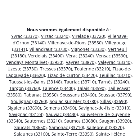
Nous sommes également disponible à
:
Yvrac (33370)
,
Virsac (33240)
,
Virelade (33720)
,
Villenave-
d’Ornon (33140)
,
Villenave-de-Rions (33550)
,
Villegouge
(33141)
,
Villandraut (33730)
,
Vignonet (33330)
,
Vertheuil
(33180)
,
Verdelais (33490)
,
Vérac (33240)
,
Vensac (33590)
,
Vendays-Montalivet (33930)
,
Vayres (33870)
,
Valeyrac (33340)
,
Uzeste (33730)
,
Tresses (33370)
,
Toulenne (33210)
,
Tizac-de-
Lapouyade (33620)
,
Tizac-de-Curton (33420)
,
Teuillac (33710)
,
Taussat-les-Bains (33148)
,
Tauriac (33710)
,
Tarnès (33240)
,
Targon (33760)
,
Talence (33400)
,
Talais (33590)
,
Taillecavat
(33580)
,
Tabanac (33550)
,
Soussans (33460)
,
Soussac (33790)
,
Soulignac (33760)
,
Soulac-sur-Mer (33780)
,
Sillas (33690)
,
Sigalens (33690)
,
Semens (33490)
,
Savignac-de-l’Isle (33910)
,
Savignac (33124)
,
Sauviac (33430)
,
Sauveterre-de-Guyenne
(33540)
,
Sauternes (33210)
,
Saumos (33680)
,
Saugon (33920)
,
Saucats (33650)
,
Samonac (33710)
,
Sallebœuf (33370)
,
Salaunes (33160)
,
Sainte-Terre (33350)
,
Sainte-Hélène