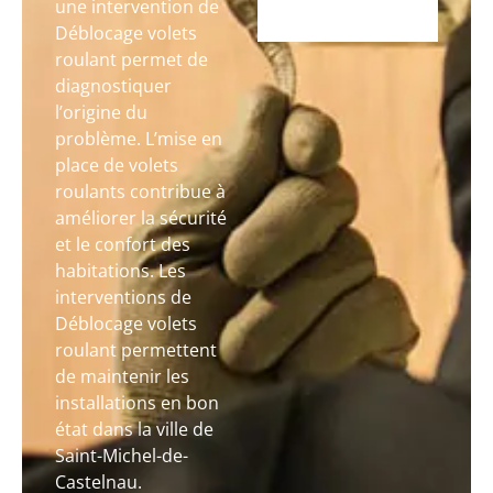
une intervention de
Déblocage volets
roulant permet de
diagnostiquer
l’origine du
problème. L’mise en
place de volets
roulants contribue à
améliorer la sécurité
et le confort des
habitations. Les
interventions de
Déblocage volets
roulant permettent
de maintenir les
installations en bon
état dans la ville de
Saint-Michel-de-
Castelnau.