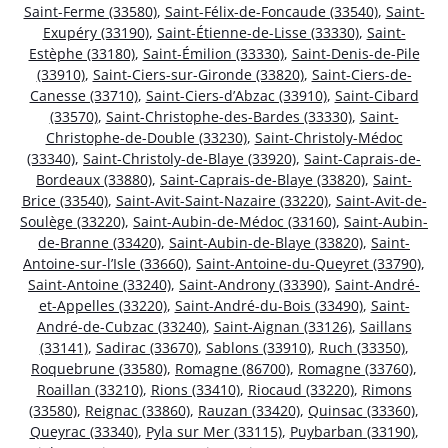
Saint-Ferme (33580)
,
Saint-Félix-de-Foncaude (33540)
,
Saint-
Exupéry (33190)
,
Saint-Étienne-de-Lisse (33330)
,
Saint-
Estèphe (33180)
,
Saint-Émilion (33330)
,
Saint-Denis-de-Pile
(33910)
,
Saint-Ciers-sur-Gironde (33820)
,
Saint-Ciers-de-
Canesse (33710)
,
Saint-Ciers-d’Abzac (33910)
,
Saint-Cibard
(33570)
,
Saint-Christophe-des-Bardes (33330)
,
Saint-
Christophe-de-Double (33230)
,
Saint-Christoly-Médoc
(33340)
,
Saint-Christoly-de-Blaye (33920)
,
Saint-Caprais-de-
Bordeaux (33880)
,
Saint-Caprais-de-Blaye (33820)
,
Saint-
Brice (33540)
,
Saint-Avit-Saint-Nazaire (33220)
,
Saint-Avit-de-
Soulège (33220)
,
Saint-Aubin-de-Médoc (33160)
,
Saint-Aubin-
de-Branne (33420)
,
Saint-Aubin-de-Blaye (33820)
,
Saint-
Antoine-sur-l’Isle (33660)
,
Saint-Antoine-du-Queyret (33790)
,
Saint-Antoine (33240)
,
Saint-Androny (33390)
,
Saint-André-
et-Appelles (33220)
,
Saint-André-du-Bois (33490)
,
Saint-
André-de-Cubzac (33240)
,
Saint-Aignan (33126)
,
Saillans
(33141)
,
Sadirac (33670)
,
Sablons (33910)
,
Ruch (33350)
,
Roquebrune (33580)
,
Romagne (86700)
,
Romagne (33760)
,
Roaillan (33210)
,
Rions (33410)
,
Riocaud (33220)
,
Rimons
(33580)
,
Reignac (33860)
,
Rauzan (33420)
,
Quinsac (33360)
,
Queyrac (33340)
,
Pyla sur Mer (33115)
,
Puybarban (33190)
,