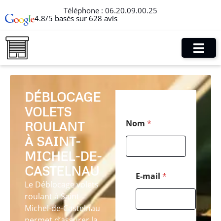
Téléphone :
06.20.09.00.25
4.8/5 basés sur 628 avis
DÉBLOCAGE
VOLETS
*
Nom
*
ROULANT
*
P
À SAINT-
o
s
MICHEL-DE-
t
CASTELNAU
a
E-mail
*
l
Le Déblocage volets
roulant à Saint-
Michel-de-Castelnau
permet d’assurer la