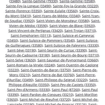
(33480)
,
Sainte-Gemme (79330)
,
Sainte-Gemme (33580)
,
Sainte-Foy-la-Longue (33490)
,
Sainte-Foy-la-Grande (33220)
,
Sainte-Florence (33350)
,
Sainte-Eulalie (33560)
,
Sainte-Croix-
du-Mont (33410)
,
Saint-Yzans-de-Médoc (33340)
,
Saint-Yzan-
de-Soudiac (33920)
,
Saint-Vivien-de-Monségur (33580)
,
Saint-
Vivien-de-Médoc (33590)
,
Saint-Vivien-de-Blaye (33920)
,
Saint-Vincent-de-Pertignas (33420)
,
Saint-Trojan (33710)
,
Saint-Symphorien (33113)
,
Saint-Sulpice-et-Cameyrac
(33450)
,
Saint-Sulpice-de-Pommiers (33540)
,
Saint-Sulpice-
de-Guilleragues (33580)
,
Saint-Sulpice-de-Faleyrens (33330)
,
Saint-Sève (33190)
,
Saint-Seurin-de-Cursac (33390)
,
Saint-
Seurin-de-Cadourne (33180)
,
Saint-Seurin-de-Bourg (33710)
,
Saint-Selve (33650)
,
Saint-Sauveur-de-Puynormand (33660)
,
Saint-Romain-la-Virvée (33240)
,
Saint-Quentin-de-Caplong
(33220)
,
Saint-Quentin-de-Baron (33750)
,
Saint-Pierre-de-
Mons (33210)
,
Saint-Pierre-de-Bat (33760)
,
Saint-Pierre-
d’Aurillac (33490)
,
Saint-Philippe-du-Seignal (33220)
,
Saint-
Philippe-d’Aiguille (33350)
,
Saint-Pey-de-Castets (33350)
,
Saint-Pey-d’Armens (33330)
,
Saint-Paul (87260)
,
Saint-Paul
(33390)
,
Saint-Pardon-de-Conques (33210)
,
Saint-Morillon
(33650)
,
Saint-Michel-de-Rieufret (33720)
,
Saint-Michel-de-
Lapujade (33190)
,
Saint-Michel-de-Fronsac (33126)
,
Saint-