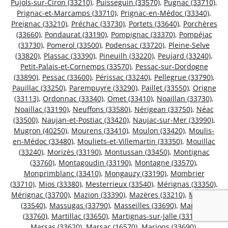
Pujols-sur-Ciron (33210)
,
Puisseguin (33570)
,
Pugnac (33710)
,
Prignac-et-Marcamps (33710)
,
Prignac-en-Médoc (33340)
,
Preignac (33210)
,
Préchac (33730)
,
Portets (33640)
,
Porchères
(33660)
,
Pondaurat (33190)
,
Pompignac (33370)
,
Pompéjac
(33730)
,
Pomerol (33500)
,
Podensac (33720)
,
Pleine-Selve
(33820)
,
Plassac (33390)
,
Pineuilh (33220)
,
Peujard (33240)
,
Petit-Palais-et-Cornemps (33570)
,
Pessac-sur-Dordogne
(33890)
,
Pessac (33600)
,
Périssac (33240)
,
Pellegrue (33790)
,
Pauillac (33250)
,
Parempuyre (33290)
,
Paillet (33550)
,
Origne
(33113)
,
Ordonnac (33340)
,
Omet (33410)
,
Noaillan (33730)
,
Noaillac (33190)
,
Neuffons (33580)
,
Nérigean (33750)
,
Néac
(33500)
,
Naujan-et-Postiac (33420)
,
Naujac-sur-Mer (33990)
,
Mugron (40250)
,
Mourens (33410)
,
Moulon (33420)
,
Moulis-
en-Médoc (33480)
,
Mouliets-et-Villemartin (33350)
,
Mouillac
(33240)
,
Morizès (33190)
,
Montussan (33450)
,
Montignac
(33760)
,
Montagoudin (33190)
,
Montagne (33570)
,
Monprimblanc (33410)
,
Mongauzy (33190)
,
Mombrier
(33710)
,
Mios (33380)
,
Mesterrieux (33540)
,
Mérignas (33350)
,
Mérignac (33700)
,
Mazion (33390)
,
Mazères (33210)
,
Mauriac
(33540)
,
Massugas (33790)
,
Masseilles (33690)
,
Martres
(33760)
,
Martillac (33650)
,
Martignas-sur-Jalle (33127)
,
Marsas (33620)
,
Marsac (16570)
,
Marions (33690)
,