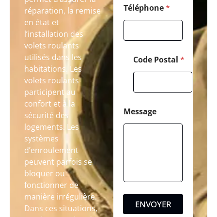
Téléphone
*
réparation, la remise
en état et
l’installation des
volets roulants
utilisés dans les
Code Postal
*
habitations. Les
volets roulants
participent au
confort et à la
Message
sécurité des
logements. Les
systèmes
d’enroulement
peuvent parfois se
bloquer ou
fonctionner de
manière irrégulière.
ENVOYER
Dans ces situations,