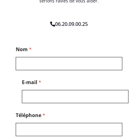
serions ravies de vous aider.
06.20.09.00.25
*
Nom
*
P
o
s
t
a
l
E-mail
*
N
o
m
Téléphone
*