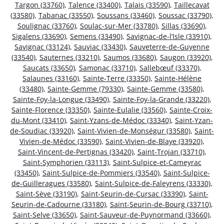
Targon (33760)
,
Talence (33400)
,
Talais (33590)
,
Taillecavat
(33580)
,
Tabanac (33550)
,
Soussans (33460)
,
Soussac (33790)
,
Soulignac (33760)
,
Soulac-sur-Mer (33780)
,
Sillas (33690)
,
Sigalens (33690)
,
Semens (33490)
,
Savignac-de-l’Isle (33910)
,
Savignac (33124)
,
Sauviac (33430)
,
Sauveterre-de-Guyenne
(33540)
,
Sauternes (33210)
,
Saumos (33680)
,
Saugon (33920)
,
Saucats (33650)
,
Samonac (33710)
,
Sallebœuf (33370)
,
Salaunes (33160)
,
Sainte-Terre (33350)
,
Sainte-Hélène
(33480)
,
Sainte-Gemme (79330)
,
Sainte-Gemme (33580)
,
Sainte-Foy-la-Longue (33490)
,
Sainte-Foy-la-Grande (33220)
,
Sainte-Florence (33350)
,
Sainte-Eulalie (33560)
,
Sainte-Croix-
du-Mont (33410)
,
Saint-Yzans-de-Médoc (33340)
,
Saint-Yzan-
de-Soudiac (33920)
,
Saint-Vivien-de-Monségur (33580)
,
Saint-
Vivien-de-Médoc (33590)
,
Saint-Vivien-de-Blaye (33920)
,
Saint-Vincent-de-Pertignas (33420)
,
Saint-Trojan (33710)
,
Saint-Symphorien (33113)
,
Saint-Sulpice-et-Cameyrac
(33450)
,
Saint-Sulpice-de-Pommiers (33540)
,
Saint-Sulpice-
de-Guilleragues (33580)
,
Saint-Sulpice-de-Faleyrens (33330)
,
Saint-Sève (33190)
,
Saint-Seurin-de-Cursac (33390)
,
Saint-
Seurin-de-Cadourne (33180)
,
Saint-Seurin-de-Bourg (33710)
,
Saint-Selve (33650)
,
Saint-Sauveur-de-Puynormand (33660)
,