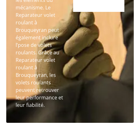
les éléments du
mécanisme. Le
Reparateur volet
roulant à
Brouqueyran peut
également inclure
l’pose de volets
roulants. Grâce au
Reparateur volet
roulant à
Brouqueyran, les
volets roulants
peuvent retrouver
leur performance et
leur fiabilité.