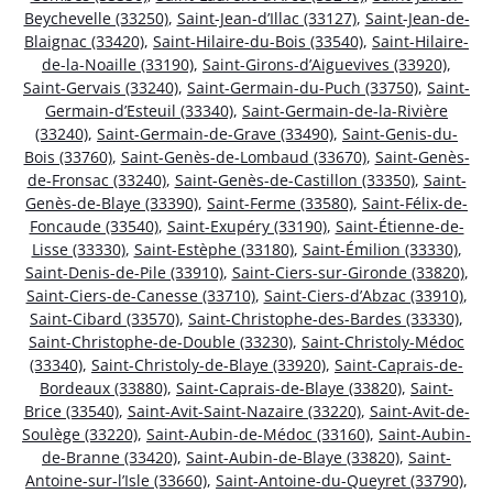
Beychevelle (33250)
,
Saint-Jean-d’Illac (33127)
,
Saint-Jean-de-
Blaignac (33420)
,
Saint-Hilaire-du-Bois (33540)
,
Saint-Hilaire-
de-la-Noaille (33190)
,
Saint-Girons-d’Aiguevives (33920)
,
Saint-Gervais (33240)
,
Saint-Germain-du-Puch (33750)
,
Saint-
Germain-d’Esteuil (33340)
,
Saint-Germain-de-la-Rivière
(33240)
,
Saint-Germain-de-Grave (33490)
,
Saint-Genis-du-
Bois (33760)
,
Saint-Genès-de-Lombaud (33670)
,
Saint-Genès-
de-Fronsac (33240)
,
Saint-Genès-de-Castillon (33350)
,
Saint-
Genès-de-Blaye (33390)
,
Saint-Ferme (33580)
,
Saint-Félix-de-
Foncaude (33540)
,
Saint-Exupéry (33190)
,
Saint-Étienne-de-
Lisse (33330)
,
Saint-Estèphe (33180)
,
Saint-Émilion (33330)
,
Saint-Denis-de-Pile (33910)
,
Saint-Ciers-sur-Gironde (33820)
,
Saint-Ciers-de-Canesse (33710)
,
Saint-Ciers-d’Abzac (33910)
,
Saint-Cibard (33570)
,
Saint-Christophe-des-Bardes (33330)
,
Saint-Christophe-de-Double (33230)
,
Saint-Christoly-Médoc
(33340)
,
Saint-Christoly-de-Blaye (33920)
,
Saint-Caprais-de-
Bordeaux (33880)
,
Saint-Caprais-de-Blaye (33820)
,
Saint-
Brice (33540)
,
Saint-Avit-Saint-Nazaire (33220)
,
Saint-Avit-de-
Soulège (33220)
,
Saint-Aubin-de-Médoc (33160)
,
Saint-Aubin-
de-Branne (33420)
,
Saint-Aubin-de-Blaye (33820)
,
Saint-
Antoine-sur-l’Isle (33660)
,
Saint-Antoine-du-Queyret (33790)
,