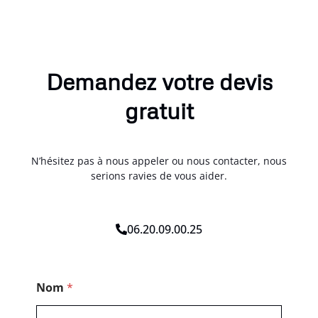
Demandez votre devis
gratuit
N’hésitez pas à nous appeler ou nous contacter, nous
serions ravies de vous aider.
06.20.09.00.25
*
Nom
*
P
o
s