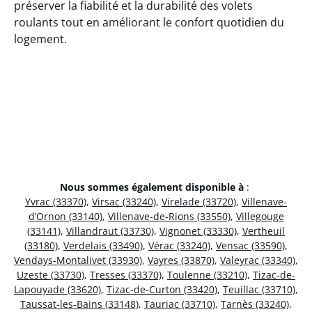
préserver la fiabilité et la durabilité des volets
roulants tout en améliorant le confort quotidien du
logement.
Nous sommes également disponible à
:
Yvrac (33370)
,
Virsac (33240)
,
Virelade (33720)
,
Villenave-
d’Ornon (33140)
,
Villenave-de-Rions (33550)
,
Villegouge
(33141)
,
Villandraut (33730)
,
Vignonet (33330)
,
Vertheuil
(33180)
,
Verdelais (33490)
,
Vérac (33240)
,
Vensac (33590)
,
Vendays-Montalivet (33930)
,
Vayres (33870)
,
Valeyrac (33340)
,
Uzeste (33730)
,
Tresses (33370)
,
Toulenne (33210)
,
Tizac-de-
Lapouyade (33620)
,
Tizac-de-Curton (33420)
,
Teuillac (33710)
,
Taussat-les-Bains (33148)
,
Tauriac (33710)
,
Tarnès (33240)
,