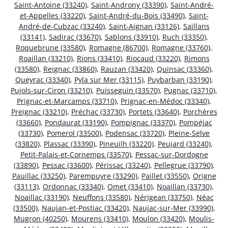
Saint-Antoine (33240)
,
Saint-Androny (33390)
,
Saint-André-
et-Appelles (33220)
,
Saint-André-du-Bois (33490)
,
Saint-
André-de-Cubzac (33240)
,
Saint-Aignan (33126)
,
Saillans
(33141)
,
Sadirac (33670)
,
Sablons (33910)
,
Ruch (33350)
,
Roquebrune (33580)
,
Romagne (86700)
,
Romagne (33760)
,
Roaillan (33210)
,
Rions (33410)
,
Riocaud (33220)
,
Rimons
(33580)
,
Reignac (33860)
,
Rauzan (33420)
,
Quinsac (33360)
,
Queyrac (33340)
,
Pyla sur Mer (33115)
,
Puybarban (33190)
,
Pujols-sur-Ciron (33210)
,
Puisseguin (33570)
,
Pugnac (33710)
,
Prignac-et-Marcamps (33710)
,
Prignac-en-Médoc (33340)
,
Preignac (33210)
,
Préchac (33730)
,
Portets (33640)
,
Porchères
(33660)
,
Pondaurat (33190)
,
Pompignac (33370)
,
Pompéjac
(33730)
,
Pomerol (33500)
,
Podensac (33720)
,
Pleine-Selve
(33820)
,
Plassac (33390)
,
Pineuilh (33220)
,
Peujard (33240)
,
Petit-Palais-et-Cornemps (33570)
,
Pessac-sur-Dordogne
(33890)
,
Pessac (33600)
,
Périssac (33240)
,
Pellegrue (33790)
,
Pauillac (33250)
,
Parempuyre (33290)
,
Paillet (33550)
,
Origne
(33113)
,
Ordonnac (33340)
,
Omet (33410)
,
Noaillan (33730)
,
Noaillac (33190)
,
Neuffons (33580)
,
Nérigean (33750)
,
Néac
(33500)
,
Naujan-et-Postiac (33420)
,
Naujac-sur-Mer (33990)
,
Mugron (40250)
,
Mourens (33410)
,
Moulon (33420)
,
Moulis-