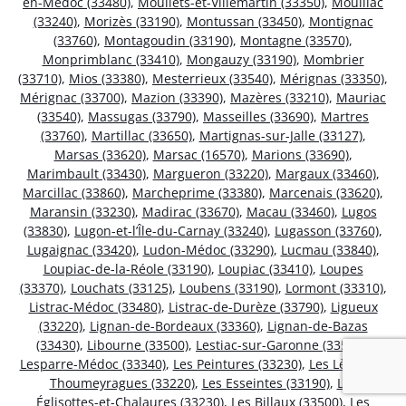
en-Médoc (33480)
,
Mouliets-et-Villemartin (33350)
,
Mouillac
(33240)
,
Morizès (33190)
,
Montussan (33450)
,
Montignac
(33760)
,
Montagoudin (33190)
,
Montagne (33570)
,
Monprimblanc (33410)
,
Mongauzy (33190)
,
Mombrier
(33710)
,
Mios (33380)
,
Mesterrieux (33540)
,
Mérignas (33350)
,
Mérignac (33700)
,
Mazion (33390)
,
Mazères (33210)
,
Mauriac
(33540)
,
Massugas (33790)
,
Masseilles (33690)
,
Martres
(33760)
,
Martillac (33650)
,
Martignas-sur-Jalle (33127)
,
Marsas (33620)
,
Marsac (16570)
,
Marions (33690)
,
Marimbault (33430)
,
Margueron (33220)
,
Margaux (33460)
,
Marcillac (33860)
,
Marcheprime (33380)
,
Marcenais (33620)
,
Maransin (33230)
,
Madirac (33670)
,
Macau (33460)
,
Lugos
(33830)
,
Lugon-et-l’Île-du-Carnay (33240)
,
Lugasson (33760)
,
Lugaignac (33420)
,
Ludon-Médoc (33290)
,
Lucmau (33840)
,
Loupiac-de-la-Réole (33190)
,
Loupiac (33410)
,
Loupes
(33370)
,
Louchats (33125)
,
Loubens (33190)
,
Lormont (33310)
,
Listrac-Médoc (33480)
,
Listrac-de-Durèze (33790)
,
Ligueux
(33220)
,
Lignan-de-Bordeaux (33360)
,
Lignan-de-Bazas
(33430)
,
Libourne (33500)
,
Lestiac-sur-Garonne (33550)
,
Lesparre-Médoc (33340)
,
Les Peintures (33230)
,
Les Lèves-et-
Thoumeyragues (33220)
,
Les Esseintes (33190)
,
Les
Églisottes-et-Chalaures (33230)
,
Les Billaux (33500)
,
Les