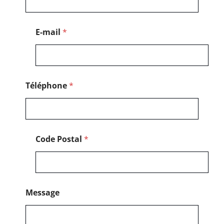
t
a
l
E-mail
*
N
o
m
Téléphone
*
Code Postal
*
Message