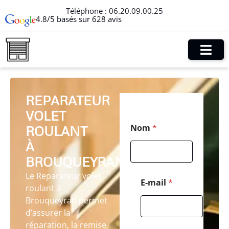
Téléphone :
06.20.09.00.25
4.8/5 basés sur 628 avis
REPARATEUR
VOLET
T
Nom
*
ROULANT
é
l
À
é
p
BROUQUEYRAN
h
Le Reparateur volet
o
E-mail
*
roulant à
n
e
Brouqueyran permet
C
d’assurer la
o
réparation, la remise
d