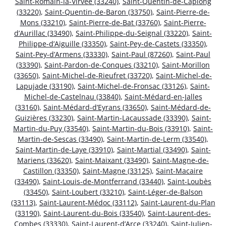
Saint-Romain-la-Virvée (33240)
,
Saint-Quentin-de-Caplong
(33220)
,
Saint-Quentin-de-Baron (33750)
,
Saint-Pierre-de-
Mons (33210)
,
Saint-Pierre-de-Bat (33760)
,
Saint-Pierre-
d’Aurillac (33490)
,
Saint-Philippe-du-Seignal (33220)
,
Saint-
Philippe-d’Aiguille (33350)
,
Saint-Pey-de-Castets (33350)
,
Saint-Pey-d’Armens (33330)
,
Saint-Paul (87260)
,
Saint-Paul
(33390)
,
Saint-Pardon-de-Conques (33210)
,
Saint-Morillon
(33650)
,
Saint-Michel-de-Rieufret (33720)
,
Saint-Michel-de-
Lapujade (33190)
,
Saint-Michel-de-Fronsac (33126)
,
Saint-
Michel-de-Castelnau (33840)
,
Saint-Médard-en-Jalles
(33160)
,
Saint-Médard-d’Eyrans (33650)
,
Saint-Médard-de-
Guizières (33230)
,
Saint-Martin-Lacaussade (33390)
,
Saint-
Martin-du-Puy (33540)
,
Saint-Martin-du-Bois (33910)
,
Saint-
Martin-de-Sescas (33490)
,
Saint-Martin-de-Lerm (33540)
,
Saint-Martin-de-Laye (33910)
,
Saint-Martial (33490)
,
Saint-
Mariens (33620)
,
Saint-Maixant (33490)
,
Saint-Magne-de-
Castillon (33350)
,
Saint-Magne (33125)
,
Saint-Macaire
(33490)
,
Saint-Louis-de-Montferrand (33440)
,
Saint-Loubès
(33450)
,
Saint-Loubert (33210)
,
Saint-Léger-de-Balson
(33113)
,
Saint-Laurent-Médoc (33112)
,
Saint-Laurent-du-Plan
(33190)
,
Saint-Laurent-du-Bois (33540)
,
Saint-Laurent-des-
Combes (33330)
,
Saint-Laurent-d’Arce (33240)
,
Saint-Julien-