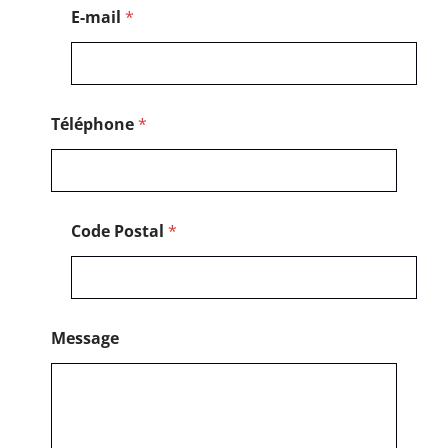
*
E-mail
*
N
o
m
Téléphone
*
Code Postal
*
Message