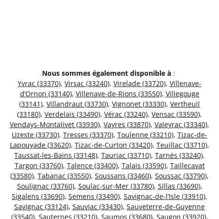
Nous sommes également disponible à
:
Yvrac (33370)
,
Virsac (33240)
,
Virelade (33720)
,
Villenave-
d’Ornon (33140)
,
Villenave-de-Rions (33550)
,
Villegouge
(33141)
,
Villandraut (33730)
,
Vignonet (33330)
,
Vertheuil
(33180)
,
Verdelais (33490)
,
Vérac (33240)
,
Vensac (33590)
,
Vendays-Montalivet (33930)
,
Vayres (33870)
,
Valeyrac (33340)
,
Uzeste (33730)
,
Tresses (33370)
,
Toulenne (33210)
,
Tizac-de-
Lapouyade (33620)
,
Tizac-de-Curton (33420)
,
Teuillac (33710)
,
Taussat-les-Bains (33148)
,
Tauriac (33710)
,
Tarnès (33240)
,
Targon (33760)
,
Talence (33400)
,
Talais (33590)
,
Taillecavat
(33580)
,
Tabanac (33550)
,
Soussans (33460)
,
Soussac (33790)
,
Soulignac (33760)
,
Soulac-sur-Mer (33780)
,
Sillas (33690)
,
Sigalens (33690)
,
Semens (33490)
,
Savignac-de-l’Isle (33910)
,
Savignac (33124)
,
Sauviac (33430)
,
Sauveterre-de-Guyenne
(33540)
,
Sauternes (33210)
,
Saumos (33680)
,
Saugon (33920)
,