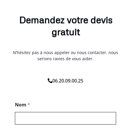
Demandez votre devis
gratuit
N’hésitez pas à nous appeler ou nous contacter, nous
serions ravies de vous aider.
06.20.09.00.25
P
Nom
*
o
s
t
a
l