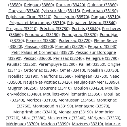
(33580)
,
Reignac (33860)
,
Rauzan (33420)
,
Quinsac (33360)
,
Queyrac (33340)
,
Pyla sur Mer (33115)
,
Puybarban (33190)
,
Pujols-sur-Ciron (33210)
,
Puisseguin (33570)
,
Pugnac (33710)
,
Prignac-et-Marcamps (33710)
,
Prignac-en-Médoc (33340)
,
Preignac (33210)
,
Préchac (33730)
,
Portets (33640)
,
Porchères
(33660)
,
Pondaurat (33190)
,
Pompignac (33370)
,
Pompéjac
(33730)
,
Pomerol (33500)
,
Podensac (33720)
,
Pleine-Selve
(33820)
,
Plassac (33390)
,
Pineuilh (33220)
,
Peujard (33240)
,
Petit-Palais-et-Cornemps (33570)
,
Pessac-sur-Dordogne
(33890)
,
Pessac (33600)
,
Périssac (33240)
,
Pellegrue (33790)
,
Pauillac (33250)
,
Parempuyre (33290)
,
Paillet (33550)
,
Origne
(33113)
,
Ordonnac (33340)
,
Omet (33410)
,
Noaillan (33730)
,
Noaillac (33190)
,
Neuffons (33580)
,
Nérigean (33750)
,
Néac
(33500)
,
Naujan-et-Postiac (33420)
,
Naujac-sur-Mer (33990)
,
Mugron (40250)
,
Mourens (33410)
,
Moulon (33420)
,
Moulis-
en-Médoc (33480)
,
Mouliets-et-Villemartin (33350)
,
Mouillac
(33240)
,
Morizès (33190)
,
Montussan (33450)
,
Montignac
(33760)
,
Montagoudin (33190)
,
Montagne (33570)
,
Monprimblanc (33410)
,
Mongauzy (33190)
,
Mombrier
(33710)
,
Mios (33380)
,
Mesterrieux (33540)
,
Mérignas (33350)
,
Mérignac (33700)
,
Mazion (33390)
,
Mazères (33210)
,
Mauriac