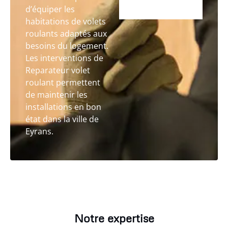
d’équiper les
habitations de volets
roulants adaptés aux
besoins du logement.
Les interventions de
Reparateur volet
roulant permettent
de maintenir les
installations en bon
état dans la ville de
Eyrans.
Notre expertise