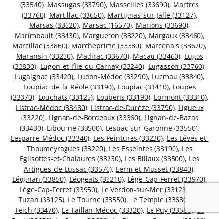
(33540)
,
Massugas (33790)
,
Masseilles (33690)
,
Martres
(33760)
,
Martillac (33650)
,
Martignas-sur-Jalle (33127)
,
Marsas (33620)
,
Marsac (16570)
,
Marions (33690)
,
Marimbault (33430)
,
Margueron (33220)
,
Margaux (33460)
,
Marcillac (33860)
,
Marcheprime (33380)
,
Marcenais (33620)
,
Maransin (33230)
,
Madirac (33670)
,
Macau (33460)
,
Lugos
(33830)
,
Lugon-et-l’Île-du-Carnay (33240)
,
Lugasson (33760)
,
Lugaignac (33420)
,
Ludon-Médoc (33290)
,
Lucmau (33840)
,
Loupiac-de-la-Réole (33190)
,
Loupiac (33410)
,
Loupes
(33370)
,
Louchats (33125)
,
Loubens (33190)
,
Lormont (33310)
,
Listrac-Médoc (33480)
,
Listrac-de-Durèze (33790)
,
Ligueux
(33220)
,
Lignan-de-Bordeaux (33360)
,
Lignan-de-Bazas
(33430)
,
Libourne (33500)
,
Lestiac-sur-Garonne (33550)
,
Lesparre-Médoc (33340)
,
Les Peintures (33230)
,
Les Lèves-et-
Thoumeyragues (33220)
,
Les Esseintes (33190)
,
Les
Églisottes-et-Chalaures (33230)
,
Les Billaux (33500)
,
Les
Artigues-de-Lussac (33570)
,
Lerm-et-Musset (33840)
,
Léognan (33850)
,
Léogeats (33210)
,
Lège-Cap-Ferret (33970)
,
Lège-Cap-Ferret (33950)
,
Le Verdon-sur-Mer (33123)
,
Le
Tuzan (33125)
,
Le Tourne (33550)
,
Le Temple (33680)
,
Le
Teich (33470)
,
Le Taillan-Médoc (33320)
,
Le Puy (33580)
,
Le