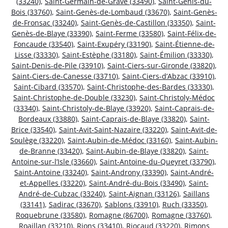
(33240)
,
Saint-Germain-de-Grave (33490)
,
Saint-Genis-du-
Bois (33760)
,
Saint-Genès-de-Lombaud (33670)
,
Saint-Genès-
de-Fronsac (33240)
,
Saint-Genès-de-Castillon (33350)
,
Saint-
Genès-de-Blaye (33390)
,
Saint-Ferme (33580)
,
Saint-Félix-de-
Foncaude (33540)
,
Saint-Exupéry (33190)
,
Saint-Étienne-de-
Lisse (33330)
,
Saint-Estèphe (33180)
,
Saint-Émilion (33330)
,
Saint-Denis-de-Pile (33910)
,
Saint-Ciers-sur-Gironde (33820)
,
Saint-Ciers-de-Canesse (33710)
,
Saint-Ciers-d’Abzac (33910)
,
Saint-Cibard (33570)
,
Saint-Christophe-des-Bardes (33330)
,
Saint-Christophe-de-Double (33230)
,
Saint-Christoly-Médoc
(33340)
,
Saint-Christoly-de-Blaye (33920)
,
Saint-Caprais-de-
Bordeaux (33880)
,
Saint-Caprais-de-Blaye (33820)
,
Saint-
Brice (33540)
,
Saint-Avit-Saint-Nazaire (33220)
,
Saint-Avit-de-
Soulège (33220)
,
Saint-Aubin-de-Médoc (33160)
,
Saint-Aubin-
de-Branne (33420)
,
Saint-Aubin-de-Blaye (33820)
,
Saint-
Antoine-sur-l’Isle (33660)
,
Saint-Antoine-du-Queyret (33790)
,
Saint-Antoine (33240)
,
Saint-Androny (33390)
,
Saint-André-
et-Appelles (33220)
,
Saint-André-du-Bois (33490)
,
Saint-
André-de-Cubzac (33240)
,
Saint-Aignan (33126)
,
Saillans
(33141)
,
Sadirac (33670)
,
Sablons (33910)
,
Ruch (33350)
,
Roquebrune (33580)
,
Romagne (86700)
,
Romagne (33760)
,
Roaillan (33210)
,
Rions (33410)
,
Riocaud (33220)
,
Rimons