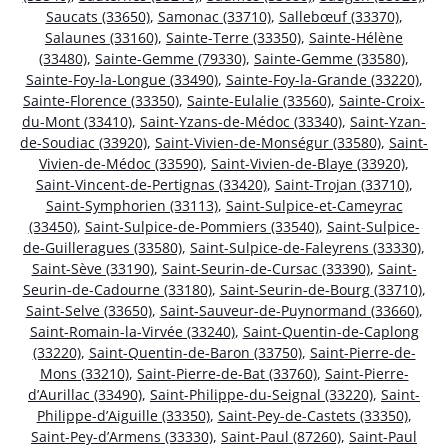
Saucats (33650)
,
Samonac (33710)
,
Sallebœuf (33370)
,
Salaunes (33160)
,
Sainte-Terre (33350)
,
Sainte-Hélène
(33480)
,
Sainte-Gemme (79330)
,
Sainte-Gemme (33580)
,
Sainte-Foy-la-Longue (33490)
,
Sainte-Foy-la-Grande (33220)
,
Sainte-Florence (33350)
,
Sainte-Eulalie (33560)
,
Sainte-Croix-
du-Mont (33410)
,
Saint-Yzans-de-Médoc (33340)
,
Saint-Yzan-
de-Soudiac (33920)
,
Saint-Vivien-de-Monségur (33580)
,
Saint-
Vivien-de-Médoc (33590)
,
Saint-Vivien-de-Blaye (33920)
,
Saint-Vincent-de-Pertignas (33420)
,
Saint-Trojan (33710)
,
Saint-Symphorien (33113)
,
Saint-Sulpice-et-Cameyrac
(33450)
,
Saint-Sulpice-de-Pommiers (33540)
,
Saint-Sulpice-
de-Guilleragues (33580)
,
Saint-Sulpice-de-Faleyrens (33330)
,
Saint-Sève (33190)
,
Saint-Seurin-de-Cursac (33390)
,
Saint-
Seurin-de-Cadourne (33180)
,
Saint-Seurin-de-Bourg (33710)
,
Saint-Selve (33650)
,
Saint-Sauveur-de-Puynormand (33660)
,
Saint-Romain-la-Virvée (33240)
,
Saint-Quentin-de-Caplong
(33220)
,
Saint-Quentin-de-Baron (33750)
,
Saint-Pierre-de-
Mons (33210)
,
Saint-Pierre-de-Bat (33760)
,
Saint-Pierre-
d’Aurillac (33490)
,
Saint-Philippe-du-Seignal (33220)
,
Saint-
Philippe-d’Aiguille (33350)
,
Saint-Pey-de-Castets (33350)
,
Saint-Pey-d’Armens (33330)
,
Saint-Paul (87260)
,
Saint-Paul