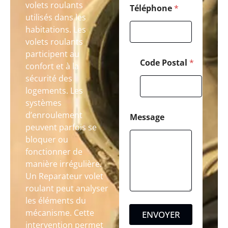
volets roulants
Téléphone
*
utilisés dans les
habitations. Les
volets roulants
participent au
Code Postal
*
confort et à la
sécurité des
logements. Les
systèmes
d’enroulement
Message
peuvent parfois se
bloquer ou
fonctionner de
manière irrégulière.
Un Reparateur volet
roulant peut analyser
les éléments du
mécanisme. Cette
ENVOYER
intervention permet