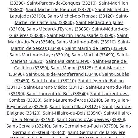
(33390)
,
Saint-Pardon-de-Conques (33210)
,
Saint-Morillon
(33650)
,
Saint-Michel-de-Rieufret (33720)
,
Saint-Michel-de-
Lapujade (33190)
,
Saint-Michel-de-Fronsac (33126)
,
Saint-
Michel-de-Castelnau (33840)
,
Saint-Médard-en-Jalles
(33160)
,
Saint-Médard-d’Eyrans (33650)
,
Saint-Médard-de-
Guizières (33230)
,
Saint-Martin-Lacaussade (33390)
,
Saint-
Martin-du-Puy (33540)
,
Saint-Martin-du-Bois (33910)
,
Saint-
Martin-de-Sescas (33490)
,
Saint-Martin-de-Lerm (33540)
,
Saint-Martin-de-Laye (33910)
,
Saint-Martial (33490)
,
Saint-
Mariens (33620)
,
Saint-Maixant (33490)
,
Saint-Magne-de-
Castillon (33350)
,
Saint-Magne (33125)
,
Saint-Macaire
(33490)
,
Saint-Louis-de-Montferrand (33440)
,
Saint-Loubès
(33450)
,
Saint-Loubert (33210)
,
Saint-Léger-de-Balson
(33113)
,
Saint-Laurent-Médoc (33112)
,
Saint-Laurent-du-Plan
(33190)
,
Saint-Laurent-du-Bois (33540)
,
Saint-Laurent-des-
Combes (33330)
,
Saint-Laurent-d’Arce (33240)
,
Saint-Julien-
Beychevelle (33250)
,
Saint-Jean-d’Illac (33127)
,
Saint-Jean-de-
Blaignac (33420)
,
Saint-Hilaire-du-Bois (33540)
,
Saint-Hilaire-
de-la-Noaille (33190)
,
Saint-Girons-d’Aiguevives (33920)
,
Saint-Gervais (33240)
,
Saint-Germain-du-Puch (33750)
,
Saint-
Germain-d’Esteuil (33340)
,
Saint-Germain-de-la-Rivière