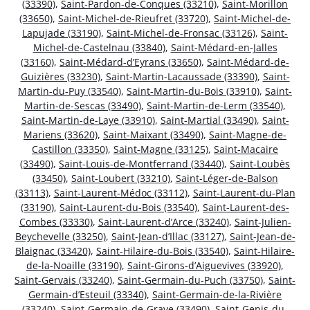
(33390)
,
Saint-Pardon-de-Conques (33210)
,
Saint-Morillon
(33650)
,
Saint-Michel-de-Rieufret (33720)
,
Saint-Michel-de-
Lapujade (33190)
,
Saint-Michel-de-Fronsac (33126)
,
Saint-
Michel-de-Castelnau (33840)
,
Saint-Médard-en-Jalles
(33160)
,
Saint-Médard-d’Eyrans (33650)
,
Saint-Médard-de-
Guizières (33230)
,
Saint-Martin-Lacaussade (33390)
,
Saint-
Martin-du-Puy (33540)
,
Saint-Martin-du-Bois (33910)
,
Saint-
Martin-de-Sescas (33490)
,
Saint-Martin-de-Lerm (33540)
,
Saint-Martin-de-Laye (33910)
,
Saint-Martial (33490)
,
Saint-
Mariens (33620)
,
Saint-Maixant (33490)
,
Saint-Magne-de-
Castillon (33350)
,
Saint-Magne (33125)
,
Saint-Macaire
(33490)
,
Saint-Louis-de-Montferrand (33440)
,
Saint-Loubès
(33450)
,
Saint-Loubert (33210)
,
Saint-Léger-de-Balson
(33113)
,
Saint-Laurent-Médoc (33112)
,
Saint-Laurent-du-Plan
(33190)
,
Saint-Laurent-du-Bois (33540)
,
Saint-Laurent-des-
Combes (33330)
,
Saint-Laurent-d’Arce (33240)
,
Saint-Julien-
Beychevelle (33250)
,
Saint-Jean-d’Illac (33127)
,
Saint-Jean-de-
Blaignac (33420)
,
Saint-Hilaire-du-Bois (33540)
,
Saint-Hilaire-
de-la-Noaille (33190)
,
Saint-Girons-d’Aiguevives (33920)
,
Saint-Gervais (33240)
,
Saint-Germain-du-Puch (33750)
,
Saint-
Germain-d’Esteuil (33340)
,
Saint-Germain-de-la-Rivière
(33240)
,
Saint-Germain-de-Grave (33490)
,
Saint-Genis-du-