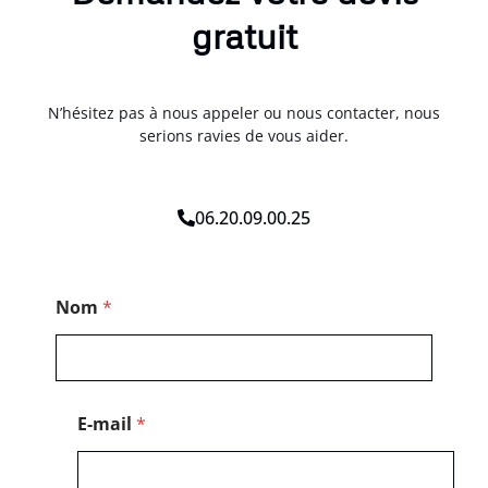
gratuit
N’hésitez pas à nous appeler ou nous contacter, nous
serions ravies de vous aider.
06.20.09.00.25
M
Nom
*
e
s
s
a
g
e
E-mail
*
P
o
s