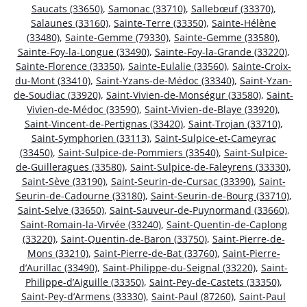
Saucats (33650)
,
Samonac (33710)
,
Sallebœuf (33370)
,
Salaunes (33160)
,
Sainte-Terre (33350)
,
Sainte-Hélène
(33480)
,
Sainte-Gemme (79330)
,
Sainte-Gemme (33580)
,
Sainte-Foy-la-Longue (33490)
,
Sainte-Foy-la-Grande (33220)
,
Sainte-Florence (33350)
,
Sainte-Eulalie (33560)
,
Sainte-Croix-
du-Mont (33410)
,
Saint-Yzans-de-Médoc (33340)
,
Saint-Yzan-
de-Soudiac (33920)
,
Saint-Vivien-de-Monségur (33580)
,
Saint-
Vivien-de-Médoc (33590)
,
Saint-Vivien-de-Blaye (33920)
,
Saint-Vincent-de-Pertignas (33420)
,
Saint-Trojan (33710)
,
Saint-Symphorien (33113)
,
Saint-Sulpice-et-Cameyrac
(33450)
,
Saint-Sulpice-de-Pommiers (33540)
,
Saint-Sulpice-
de-Guilleragues (33580)
,
Saint-Sulpice-de-Faleyrens (33330)
,
Saint-Sève (33190)
,
Saint-Seurin-de-Cursac (33390)
,
Saint-
Seurin-de-Cadourne (33180)
,
Saint-Seurin-de-Bourg (33710)
,
Saint-Selve (33650)
,
Saint-Sauveur-de-Puynormand (33660)
,
Saint-Romain-la-Virvée (33240)
,
Saint-Quentin-de-Caplong
(33220)
,
Saint-Quentin-de-Baron (33750)
,
Saint-Pierre-de-
Mons (33210)
,
Saint-Pierre-de-Bat (33760)
,
Saint-Pierre-
d’Aurillac (33490)
,
Saint-Philippe-du-Seignal (33220)
,
Saint-
Philippe-d’Aiguille (33350)
,
Saint-Pey-de-Castets (33350)
,
Saint-Pey-d’Armens (33330)
,
Saint-Paul (87260)
,
Saint-Paul