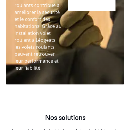
roulants contribue à
améliorer la sécurité
et le confort des
habitations. Grâce au
Installation volet
roulant à Léogeats,
les volets roulants
peuvent retrouver
leur performance et
leur fiabilité.
Nos solutions