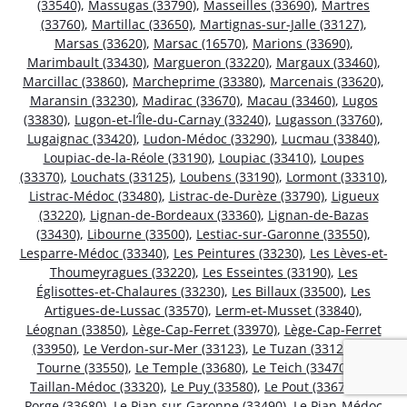
(33540)
,
Massugas (33790)
,
Masseilles (33690)
,
Martres
(33760)
,
Martillac (33650)
,
Martignas-sur-Jalle (33127)
,
Marsas (33620)
,
Marsac (16570)
,
Marions (33690)
,
Marimbault (33430)
,
Margueron (33220)
,
Margaux (33460)
,
Marcillac (33860)
,
Marcheprime (33380)
,
Marcenais (33620)
,
Maransin (33230)
,
Madirac (33670)
,
Macau (33460)
,
Lugos
(33830)
,
Lugon-et-l’Île-du-Carnay (33240)
,
Lugasson (33760)
,
Lugaignac (33420)
,
Ludon-Médoc (33290)
,
Lucmau (33840)
,
Loupiac-de-la-Réole (33190)
,
Loupiac (33410)
,
Loupes
(33370)
,
Louchats (33125)
,
Loubens (33190)
,
Lormont (33310)
,
Listrac-Médoc (33480)
,
Listrac-de-Durèze (33790)
,
Ligueux
(33220)
,
Lignan-de-Bordeaux (33360)
,
Lignan-de-Bazas
(33430)
,
Libourne (33500)
,
Lestiac-sur-Garonne (33550)
,
Lesparre-Médoc (33340)
,
Les Peintures (33230)
,
Les Lèves-et-
Thoumeyragues (33220)
,
Les Esseintes (33190)
,
Les
Églisottes-et-Chalaures (33230)
,
Les Billaux (33500)
,
Les
Artigues-de-Lussac (33570)
,
Lerm-et-Musset (33840)
,
Léognan (33850)
,
Lège-Cap-Ferret (33970)
,
Lège-Cap-Ferret
(33950)
,
Le Verdon-sur-Mer (33123)
,
Le Tuzan (33125)
,
Le
Tourne (33550)
,
Le Temple (33680)
,
Le Teich (33470)
,
Le
Taillan-Médoc (33320)
,
Le Puy (33580)
,
Le Pout (33670)
,
Le
Porge (33680)
,
Le Pian-sur-Garonne (33490)
,
Le Pian-Médoc