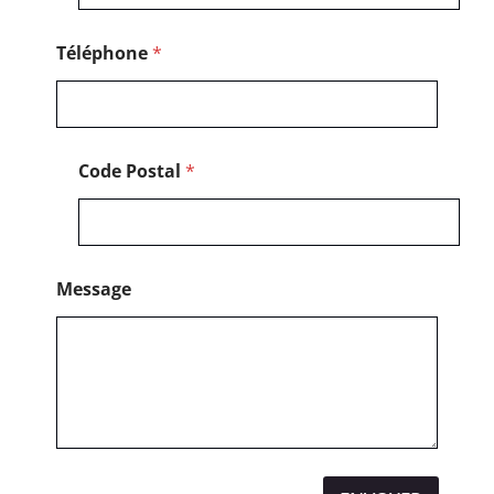
t
a
l
Téléphone
*
P
o
s
t
a
Code Postal
*
l
Message