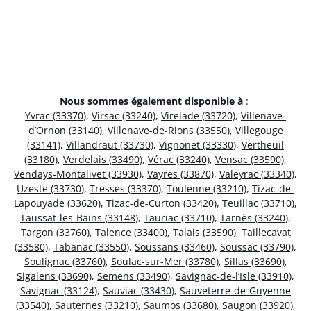
Nous sommes également disponible à
:
Yvrac (33370)
,
Virsac (33240)
,
Virelade (33720)
,
Villenave-
d’Ornon (33140)
,
Villenave-de-Rions (33550)
,
Villegouge
(33141)
,
Villandraut (33730)
,
Vignonet (33330)
,
Vertheuil
(33180)
,
Verdelais (33490)
,
Vérac (33240)
,
Vensac (33590)
,
Vendays-Montalivet (33930)
,
Vayres (33870)
,
Valeyrac (33340)
,
Uzeste (33730)
,
Tresses (33370)
,
Toulenne (33210)
,
Tizac-de-
Lapouyade (33620)
,
Tizac-de-Curton (33420)
,
Teuillac (33710)
,
Taussat-les-Bains (33148)
,
Tauriac (33710)
,
Tarnès (33240)
,
Targon (33760)
,
Talence (33400)
,
Talais (33590)
,
Taillecavat
(33580)
,
Tabanac (33550)
,
Soussans (33460)
,
Soussac (33790)
,
Soulignac (33760)
,
Soulac-sur-Mer (33780)
,
Sillas (33690)
,
Sigalens (33690)
,
Semens (33490)
,
Savignac-de-l’Isle (33910)
,
Savignac (33124)
,
Sauviac (33430)
,
Sauveterre-de-Guyenne
(33540)
,
Sauternes (33210)
,
Saumos (33680)
,
Saugon (33920)
,