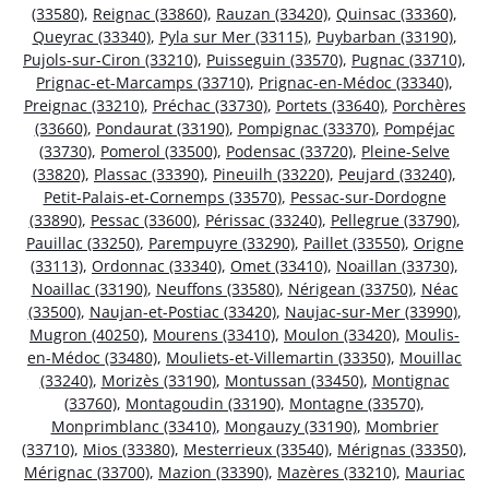
(33580)
,
Reignac (33860)
,
Rauzan (33420)
,
Quinsac (33360)
,
Queyrac (33340)
,
Pyla sur Mer (33115)
,
Puybarban (33190)
,
Pujols-sur-Ciron (33210)
,
Puisseguin (33570)
,
Pugnac (33710)
,
Prignac-et-Marcamps (33710)
,
Prignac-en-Médoc (33340)
,
Preignac (33210)
,
Préchac (33730)
,
Portets (33640)
,
Porchères
(33660)
,
Pondaurat (33190)
,
Pompignac (33370)
,
Pompéjac
(33730)
,
Pomerol (33500)
,
Podensac (33720)
,
Pleine-Selve
(33820)
,
Plassac (33390)
,
Pineuilh (33220)
,
Peujard (33240)
,
Petit-Palais-et-Cornemps (33570)
,
Pessac-sur-Dordogne
(33890)
,
Pessac (33600)
,
Périssac (33240)
,
Pellegrue (33790)
,
Pauillac (33250)
,
Parempuyre (33290)
,
Paillet (33550)
,
Origne
(33113)
,
Ordonnac (33340)
,
Omet (33410)
,
Noaillan (33730)
,
Noaillac (33190)
,
Neuffons (33580)
,
Nérigean (33750)
,
Néac
(33500)
,
Naujan-et-Postiac (33420)
,
Naujac-sur-Mer (33990)
,
Mugron (40250)
,
Mourens (33410)
,
Moulon (33420)
,
Moulis-
en-Médoc (33480)
,
Mouliets-et-Villemartin (33350)
,
Mouillac
(33240)
,
Morizès (33190)
,
Montussan (33450)
,
Montignac
(33760)
,
Montagoudin (33190)
,
Montagne (33570)
,
Monprimblanc (33410)
,
Mongauzy (33190)
,
Mombrier
(33710)
,
Mios (33380)
,
Mesterrieux (33540)
,
Mérignas (33350)
,
Mérignac (33700)
,
Mazion (33390)
,
Mazères (33210)
,
Mauriac