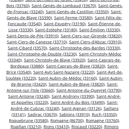
Bois (33760)
,
Saint-Genès-de-Lombaud (33670)
,
Saint-Genès-
de-Fronsac (33240)
,
Saint-Genès-de-Castillon (33350)
,
Saint-
Genès-de-Blaye (33390)
,
Saint-Ferme (33580)
,
Saint-Félix-de-
Foncaude (33540)
,
Saint-Exupéry (33190)
,
Saint-Étienne-de-
Lisse (33330)
,
Saint-Estèphe (33180)
,
Saint-Émilion (33330)
,
Saint-Denis-de-Pile (33910)
,
Saint-Ciers-sur-Gironde (33820)
,
Saint-Ciers-de-Canesse (33710)
,
Saint-Ciers-d’Abzac (33910)
,
Saint-Cibard (33570)
,
Saint-Christophe-des-Bardes (33330)
,
Saint-Christophe-de-Double (33230)
,
Saint-Christoly-Médoc
(33340)
,
Saint-Christoly-de-Blaye (33920)
,
Saint-Caprais-de-
Bordeaux (33880)
,
Saint-Caprais-de-Blaye (33820)
,
Saint-
Brice (33540)
,
Saint-Avit-Saint-Nazaire (33220)
,
Saint-Avit-de-
Soulège (33220)
,
Saint-Aubin-de-Médoc (33160)
,
Saint-Aubin-
de-Branne (33420)
,
Saint-Aubin-de-Blaye (33820)
,
Saint-
Antoine-sur-l’Isle (33660)
,
Saint-Antoine-du-Queyret (33790)
,
Saint-Antoine (33240)
,
Saint-Androny (33390)
,
Saint-André-
et-Appelles (33220)
,
Saint-André-du-Bois (33490)
,
Saint-
André-de-Cubzac (33240)
,
Saint-Aignan (33126)
,
Saillans
(33141)
,
Sadirac (33670)
,
Sablons (33910)
,
Ruch (33350)
,
Roquebrune (33580)
,
Romagne (86700)
,
Romagne (33760)
,
Roaillan (33210)
,
Rions (33410)
,
Riocaud (33220)
,
Rimons